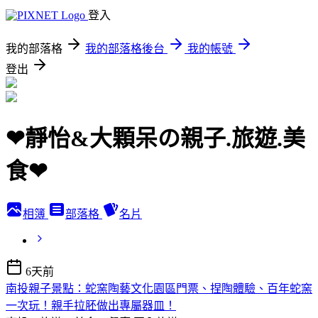
登入
我的部落格
我的部落格後台
我的帳號
登出
❤靜怡&大顆呆の親子.旅遊.美
食❤
相簿
部落格
名片
6天前
南投親子景點：蛇窯陶藝文化園區門票、捏陶體驗、百年蛇窯
一次玩！親手拉胚做出專屬器皿！