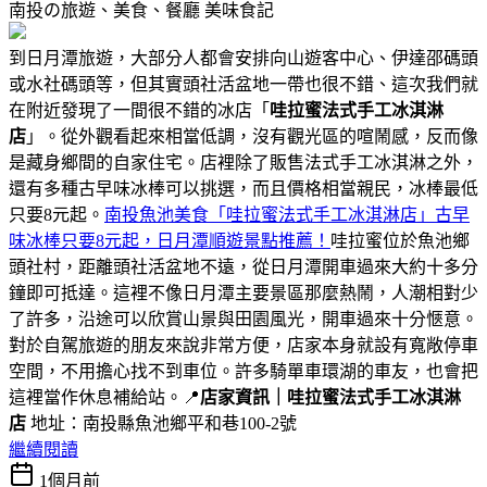
南投の旅遊、美食、餐廳
美味食記
到日月潭旅遊，大部分人都會安排向山遊客中心、伊達邵碼頭
或水社碼頭等，但其實頭社活盆地一帶也很不錯、這次我們就
在附近發現了一間很不錯的冰店「
哇拉蜜法式手工冰淇淋
店
」。從外觀看起來相當低調，沒有觀光區的喧鬧感，反而像
是藏身鄉間的自家住宅。店裡除了販售法式手工冰淇淋之外，
還有多種古早味冰棒可以挑選，而且價格相當親民，冰棒最低
只要8元起。
南投魚池美食「哇拉蜜法式手工冰淇淋店」古早
味冰棒只要8元起，日月潭順遊景點推薦！
哇拉蜜位於魚池鄉
頭社村，距離頭社活盆地不遠，從日月潭開車過來大約十多分
鐘即可抵達。這裡不像日月潭主要景區那麼熱鬧，人潮相對少
了許多，沿途可以欣賞山景與田園風光，開車過來十分愜意。
對於自駕旅遊的朋友來說非常方便，店家本身就設有寬敞停車
空間，不用擔心找不到車位。許多騎單車環湖的車友，也會把
這裡當作休息補給站。📍
店家資訊｜哇拉蜜法式手工冰淇淋
店
地址：南投縣魚池鄉平和巷100-2號
繼續閱讀
1個月前