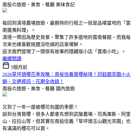
南投の旅遊、美食、餐廳
美味食記
每回到清境農場旅遊，最期待的行程之一就是品嚐當地的「雲
南擺夷料理」。
清境一帶因為歷史背景，聚集了許多道地的雲南餐館，而我每
次來也總喜歡挑選沒吃過的店家嚐鮮。
這次我們發現了一間很有故事的隱藏版小店「雲南小吃」。
繼續閱讀
5個月前
2026草坪頭櫻花季攻略：南投信義賞櫻秘境！冠鈺園茶園小火
鍋、交通資訊、花期全收錄！
南投の旅遊、美食、餐廳
國內旅遊
又到了一年一度被櫻花包圍的季節！
說到台灣賞櫻，很多人都會先想到武陵農場、司馬庫斯、阿里
山、拉拉山等，但其實在南投信義「草坪頭玉山觀光茶園」也
有滿滿的櫻花可以賞。