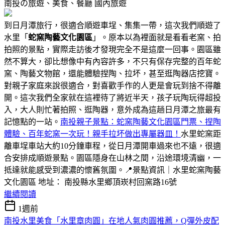
南投の旅遊、美食、餐廳
國內旅遊
到日月潭旅行，很適合順遊車埕、集集一帶，這次我們順遊了
水里「
蛇窯陶藝文化園區
」。原本以為裡面就是看看老窯、拍
拍照的景點，實際走訪後才發現完全不是這麼一回事。園區雖
然不算大，卻比想像中有內容許多，不只有保存完整的百年蛇
窯、陶藝文物館，還能體驗捏陶、拉坏，甚至逛陶器店挖寶。
對親子家庭來說很適合，對喜歡手作的人更是會玩到捨不得離
開。這次我們全家就在這裡待了將近半天，孩子玩陶玩得超投
入，大人則忙著拍照、逛陶器，意外成為這趟日月潭之旅最有
記憶點的一站。
南投親子景點：蛇窯陶藝文化園區門票、捏陶
體驗、百年蛇窯一次玩！親手拉坏做出專屬器皿！
水里蛇窯距
離車埕車站大約10分鐘車程，從日月潭開車過來也不遠，很適
合安排成順遊景點。園區隱身在山林之間，沿途環境清幽，一
抵達就能感受到濃濃的懷舊氛圍。📍景點資訊｜水里蛇窯陶藝
文化園區 地址： 南投縣水里鄉頂崁村回窯路16號
繼續閱讀
1週前
南投水里美食「水里章肉圓」在地人氣肉圓推薦，Q彈外皮配