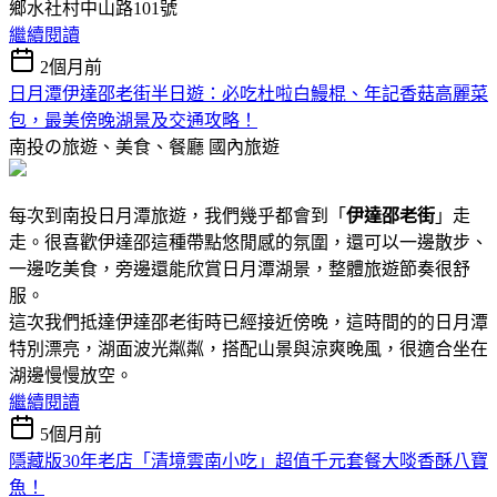
鄉水社村中山路101號
繼續閱讀
2個月前
日月潭伊達邵老街半日遊：必吃杜啦白鰻棍、年記香菇高麗菜
包，最美傍晚湖景及交通攻略！
南投の旅遊、美食、餐廳
國內旅遊
每次到南投日月潭旅遊，我們幾乎都會到「
伊達邵老街
」走
走。很喜歡伊達邵這種帶點悠閒感的氛圍，還可以一邊散步、
一邊吃美食，旁邊還能欣賞日月潭湖景，整體旅遊節奏很舒
服。
這次我們抵達伊達邵老街時已經接近傍晚，這時間的的日月潭
特別漂亮，湖面波光粼粼，搭配山景與涼爽晚風，很適合坐在
湖邊慢慢放空。
繼續閱讀
5個月前
隱藏版30年老店「清境雲南小吃」超值千元套餐大啖香酥八寶
魚！