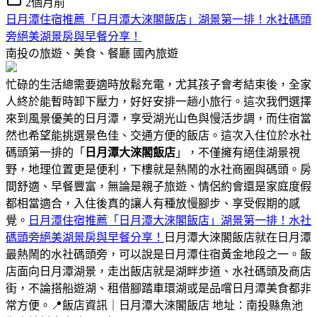
2個月前
日月潭住宿推薦「日月潭大淶閣飯店」湖景第一排！水社碼頭
旁絕美湖景房與早餐分享！
南投の旅遊、美食、餐廳
國內旅遊
忙碌的生活總需要適時放鬆充電，尤其孩子會考結束後，全家
人終於能暫時卸下壓力，好好安排一趟小旅行。這次我們選擇
來到風景優美的日月潭，享受湖光山色與慢活步調，而住宿當
然也希望能挑選景色佳、交通方便的飯店。這次入住位於水社
碼頭第一排的「
日月潭
大淶閣飯店
」，不僅擁有絕佳湖景視
野，地理位置更是便利，下樓就是熱鬧的水社商圈與碼頭。房
間舒適、早餐豐富，無論是親子旅遊、情侶約會還是家庭度假
都相當適合，入住後真的讓人有種放慢腳步、享受假期的感
覺。
日月潭住宿推薦「日月潭大淶閣飯店」湖景第一排！水社
碼頭旁絕美湖景房與早餐分享！
日月潭大淶閣飯店就在日月潭
最熱鬧的水社碼頭旁，可以說是日月潭住宿黃金地段之一。飯
店面向日月潭湖景，走出飯店就是湖畔步道、水社碼頭及商店
街，不論搭船遊湖、租借腳踏車環湖或是品嚐日月潭美食都非
常方便。📍飯店資訊｜日月潭大淶閣飯店 地址：南投縣魚池