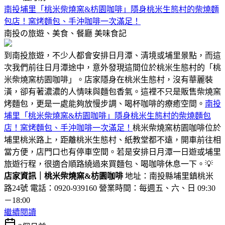
南投埔里「桃米柴燒窯&枋園咖啡」隱身桃米生態村的柴燒麵
包店！窯烤麵包、手沖咖啡一次滿足！
南投の旅遊、美食、餐廳
美味食記
到南投旅遊，不少人都會安排日月潭、清境或埔里景點，而這
次我們前往日月潭途中，意外發現這間位於桃米生態村的「桃
米柴燒窯枋園咖啡」。店家隱身在桃米生態村，沒有華麗裝
潢，卻有著濃濃的人情味與麵包香氣。這裡不只是販售柴燒窯
烤麵包，更是一處能夠放慢步調、喝杯咖啡的療癒空間。
南投
埔里「桃米柴燒窯&枋園咖啡」隱身桃米生態村的柴燒麵包
店！窯烤麵包、手沖咖啡一次滿足！
桃米柴燒窯枋園咖啡位於
埔里桃米路上，距離桃米生態村、紙教堂都不遠，開車前往相
當方便，店門口也有停車空間。若是安排日月潭一日遊或埔里
旅遊行程，很適合順路繞過來買麵包、喝咖啡休息一下。💡
店家資訊｜桃米柴燒窯&枋園咖啡
地址：南投縣埔里鎮桃米
路24號 電話：0920-939160 營業時間：每週五、六、日 09:30
－18:00
繼續閱讀