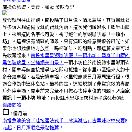
坐擁絕美山景！
南投の旅遊、美食、餐廳
美味食記
放假就想往山裡跑，南投除了日月潭、清境農場，其實還藏著
許多讓人想偷偷收藏的寶藏角落。這次我們順遊水里鄉半山腰
上，來到這間名字很可愛、視野絕佳的景觀咖啡廳「
一頂小
坊
」。這裡沒有鬧區的喧囂，只有滿眼的綠意與縱谷風光。如
果你也想找個地方放空，喝杯咖啡、吃甜點，那這篇文章可以
先收藏起來！
南投水里景觀咖啡廳「一頂小坊」隱身半山腰的
黑色玻璃屋，坐擁絕美山景！
一頂小坊位於南投縣水里鄉頂崁
村，開車導航直接搜尋店名即可抵達。從水里市區過來大約十
多分鐘車程，若是安排車埕、水里蛇窯或日月潭周邊行程，很
適合作為中途休息站。最棒的是，這裡規劃了非常寬敞的專屬
戶外停車場，開車前來完全不用擔心找停車位的問題。📍
店家
資訊｜一頂小坊
地址：南投縣水里鄉頂崁村頂平路61巷3號
繼續閱讀
1個月前
南投魚池美食「哇拉蜜法式手工冰淇淋店」古早味冰棒只要8
元起，日月潭順遊景點推薦！