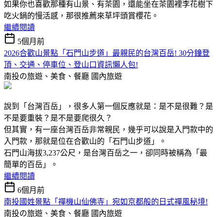
如果你也喜歡那種有山景、有茶園，還能坐在茶園裡李花樹下
吃火鍋的慢活感，那很推薦來草坪頭賞櫻花。
繼續閱讀
5個月前
2026合歡山景點「石門山步道」最親民的台灣百岳! 30分鐘登
頂、交通、停車位、登山口資訊懶人包!
南投の旅遊、美食、餐廳
國內旅遊
說到「台灣百岳」，很多人第一個反應就是：是不是很難？是
不是要重裝？是不是要爬很久？
但其實，有一座台灣百岳非常親民，幾乎可以說是入門款中的
入門款，那就是位在合歡山的「石門山步道」。
石門山海拔3,237公尺，是台灣百岳之一，卻同時被稱為「最
簡單的百岳」。
繼續閱讀
6個月前
南投國姓景點「禪機山仙佛寺」宛如京都般的日式禪風秘境!
南投の旅遊、美食、餐廳
國內旅遊