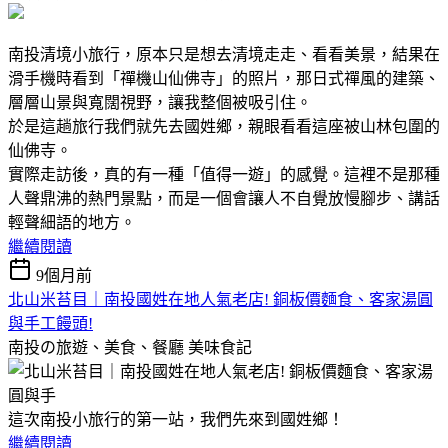
南投清境小旅行，原本只是想去清境走走、看看美景，結果在
滑手機時看到「禪機山仙佛寺」的照片，那日式禪風的建築、
層層山景與寬闊視野，讓我整個被吸引住。
於是這趟旅行我們就先去國姓鄉，親眼看看這座被山林包圍的
仙佛寺。
實際走訪後，真的有一種「值得一遊」的感覺。這裡不是那種
人聲鼎沸的熱門景點，而是一個會讓人不自覺放慢腳步、講話
輕聲細語的地方。
繼續閱讀
9個月前
北山米苔目｜南投國姓在地人氣老店! 銅板價麵食、客家湯圓
與手工饅頭!
南投の旅遊、美食、餐廳
美味食記
這次南投小旅行的第一站，我們先來到國姓鄉！
繼續閱讀