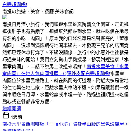
白醬超涮嘴!
南投の旅遊、美食、餐廳
美味食記
南投日月潭小旅行，我們順遊水里蛇窯陶藝文化園區，走走逛
逛後肚子也有點餓了，想說既然都來到水里，就來吃個在地最
有名的小吃「肉圓」！原本我的口袋名單是名聲響亮的「董家
肉圓」，沒想到滿懷期待地開車過去，才發現三兄弟的店面竟
然都已經休息打烊了。不過沒關係，旅行中的小意外往往就是
巧遇美味的開始！我們立刻掏出手機搜尋，發現附近這家「
水
里章肉圓
」，二話不說馬上改道來嚐鮮！
南投水里美食「水里
章肉圓」在地人氣肉圓推薦，Q彈外皮配白醬超涮嘴!
水里章
肉圓位於水里民權路上，就在熱鬧的街道邊，附近大多是當地
的住宅與在地店家，距離水里火車站不遠。如果是跟我們一樣
開車順遊日月潭、水里蛇窯或車埕一帶，路過這裡順道來吃個
點心或正餐都非常方便。
繼續閱讀
4週前
南投水里景觀咖啡廳「一頂小坊」隱身半山腰的黑色玻璃屋，