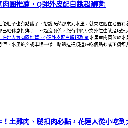
肉圓推薦，Q彈外皮配白醬超涮嘴!
逛後肚子也有點餓了，想說既然都來到水里，就來吃個在地最有
都已經休息打烊了。不過沒關係，旅行中的小意外往往就是巧遇
」在地人氣肉圓推薦，Q彈外皮配白醬超涮嘴!
水里章肉圓位於水
月潭、水里蛇窯或車埕一帶，路過這裡順道來吃個點心或正餐都
年！土雞肉、腿扣肉必點，花蓮人從小吃到