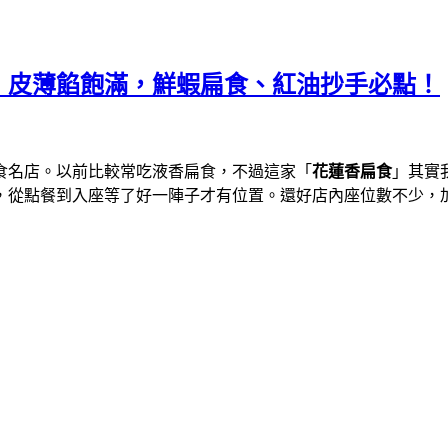
，皮薄餡飽滿，鮮蝦扁食、紅油抄手必點！
食名店。以前比較常吃液香扁食，不過這家「
花蓮香扁食
」其實
，從點餐到入座等了好一陣子才有位置。還好店內座位數不少，