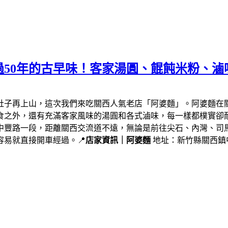
50年的古早味！客家湯圓、餛飩米粉、滷
肚子再上山，這次我們來吃關西人氣老店「阿婆麵」。阿婆麵在
食之外，還有充滿客家風味的湯圓和各式滷味，每一樣都樸實卻
中豐路一段，距離關西交流道不遠，無論是前往尖石、內灣、司
易就直接開車經過。📍
店家資訊｜阿婆麵
地址：新竹縣關西鎮中豐路