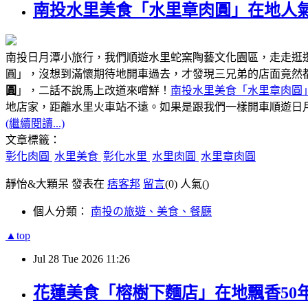
南投水里美食「水里章肉圓」在地人氣
南投日月潭小旅行，我們順遊水里蛇窯陶藝文化園區，走走逛
圓」，沒想到滿懷期待地開車過去，才發現三兄弟的店面竟然
圓
」，二話不說馬上改道來嚐鮮！
南投水里美食「水里章肉圓
距離水里火車站不遠
地店家，
。如果是跟我們一樣開車順遊日
(繼續閱讀...)
文章標籤：
彰化肉圓
水里美食
彰化水里
水里肉圓
水里章肉圓
靜怡&大顆呆 發表在
痞客邦
留言
(0)
人氣(
)
個人分類：
南投の旅遊、美食、餐廳
▲top
Jul
28
Tue
2026
11:26
花蓮美食「榕樹下麵店」在地飄香50