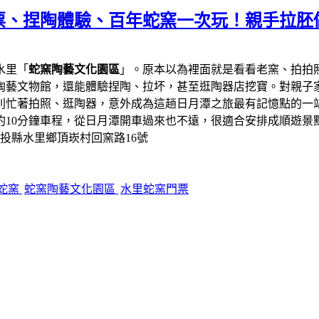
票、捏陶體驗、百年蛇窯一次玩！親手拉胚
水里「
蛇窯陶藝文化園區
」。原本以為裡面就是看看老窯、拍拍
陶藝文物館，還能體驗捏陶、拉坏，甚至逛陶器店挖寶。對親子
則忙著拍照、逛陶器，意外成為這趟日月潭之旅最有記憶點的一
約10分鐘車程，從日月潭開車過來也不遠，很適合安排成順遊景
南投縣水里鄉頂崁村回窯路16號
蛇窯
蛇窯陶藝文化園區
水里蛇窯門票