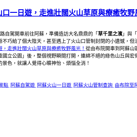
山口一日遊，走進壯闊火山草原與療癒牧野
一路自駕開車前往阿蘇，準備造訪大名鼎鼎的「
草千里之濱
」與「
爺不巧給了個大陰天，甚至遇上了火山口管制封閉的小遺憾，但
遊，走進壯闊火山草原與療癒牧野風光！
從由布院開車到阿蘇山區
重國立公園」後，整個視野瞬間打開，連綿不絕的綠色山丘與宏
的景色，就讓人覺得心曠神怡、煩惱全消！
景點
阿蘇自駕遊
阿蘇火山一日遊
阿蘇火山管制查詢
由布院至