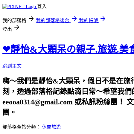
登入
我的部落格
我的部落格後台
我的帳號
登出
❤靜怡&大顆呆の親子.旅遊.美
跳到主文
嗨～我們是靜怡&大顆呆，假日不是在旅
刻，透過部落格記錄點滴日常～希望我們的文章，
eeooa0314@gmail.com 或私訊粉絲
團。
部落格全站分類：
休閒旅遊