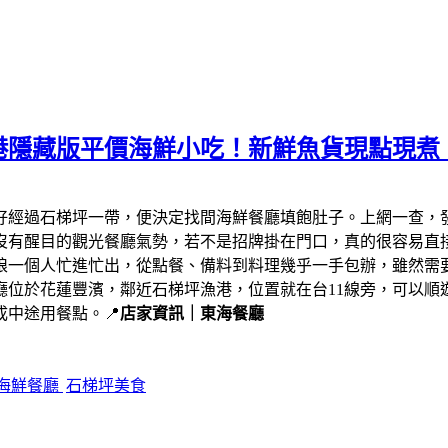
港隱藏版平價海鮮小吃！新鮮魚貨現點現煮
剛好經過石梯坪一帶，便決定找間海鮮餐廳填飽肚子。上網一查，
沒有醒目的觀光餐廳氣勢，若不是招牌掛在門口，真的很容易直
娘一個人忙進忙出，從點餐、備料到料理幾乎一手包辦，雖然需
廳位於花蓮豐濱，鄰近石梯坪漁港，位置就在台11線旁，可以順
中途用餐點。📍
店家資訊｜東海餐廳
海鮮餐廳
石梯坪美食