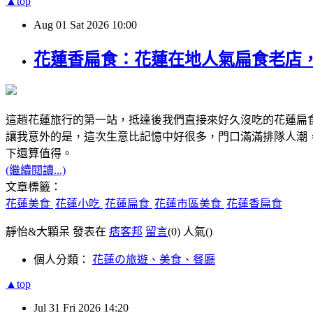
▲top
Aug
01
Sat
2026
10:00
花蓮香扁食：花蓮在地人氣扁食老店
這趟花蓮旅行的第一站，抵達後我們直接來好久沒吃的花蓮扁
讓我意外的是，這次生意比記憶中好很多，門口滿滿排隊人潮
下還算值得。
(繼續閱讀...)
文章標籤：
花蓮美食
花蓮小吃
花蓮扁食
花蓮市區美食
花蓮香扁食
靜怡&大顆呆 發表在
痞客邦
留言
(0)
人氣(
)
個人分類：
花蓮の旅遊、美食、餐廳
▲top
Jul
31
Fri
2026
14:20