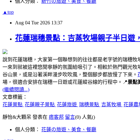
個人分類：
新竹の旅遊、美食、餐廳
▲top
Aug
04
Tue
2026
13:37
花蓮瑞穗景點：吉蒸牧場親子半日遊
說到花蓮瑞穗，大家第一個聯想到的往往都是老字號的瑞穗牧
一來到就被這裡悠閒寧靜的氛圍給吸引了。相較於熱門觀光牧
谷山景，或是沿著溪畔漫步吹吹風，整個腳步都放慢了下來。
場，很適合安排在瑞穗一日遊或花蓮縱谷線的行程中。📍
景點
(繼續閱讀...)
文章標籤：
花蓮景點
花蓮親子景點
花蓮旅遊
瑞穗景點
吉蒸牧場
花蓮農
靜怡&大顆呆 發表在
痞客邦
留言
(0)
人氣(
)
個人分類：
花蓮の旅遊、美食、餐廳