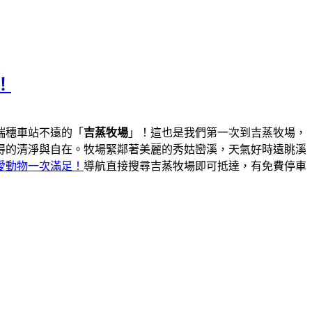
！
瑞穗車站不遠的「
吉蒸牧場
」！這也是我們第一次到吉蒸牧場，
得的清淨與自在。牧場緊鄰著美麗的秀姑巒溪，天氣好時遠眺溪
愛動物一次滿足！
導航直接搜尋吉蒸牧場即可抵達，有免費停車