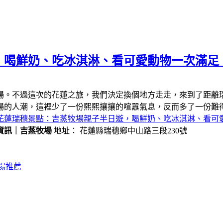
，喝鮮奶、吃冰淇淋、看可愛動物一次滿足
場。不過這次的花蓮之旅，我們決定換個地方走走，來到了距離
場的人潮，這裡少了一份熙熙攘攘的喧囂氣息，反而多了一份難
花蓮瑞穗景點：吉蒸牧場親子半日遊，喝鮮奶、吃冰淇淋、看可
資訊｜吉蒸牧場
地址： 花蓮縣瑞穗鄉中山路三段230號
場推薦