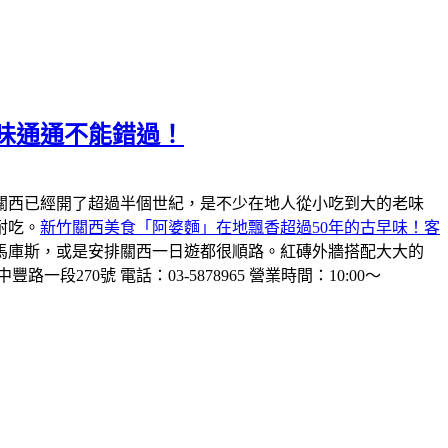
味通通不能錯過！
關西已經開了超過半個世紀，是不少在地人從小吃到大的老味
耐吃。
新竹關西美食「阿婆麵」在地飄香超過50年的古早味！客
馬庫斯，或是安排關西一日遊都很順路。紅磚外牆搭配大大的
一段270號 電話：03-5878965 營業時間：10:00～