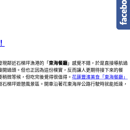
！
發現鄰近石梯坪漁港的「
東海餐廳
」感覺不錯，於是直接導航過
接開過頭。但也正因為這份樸實，反而讓人更期待接下來的餐
要稍微等候，但吃完後覺得很值得。
花蓮豐濱美食「東海餐廳」
遊石梯坪遊憩風景區。開車沿著花東海岸公路行駛時就能抵達，