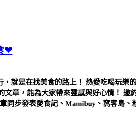
食❤
行，就是在找美食的路上！ 熱愛吃喝玩樂
能為大家帶來靈感與好心情！ 邀約eeooa031
團！ 文章同步發表愛食記、Mamibuy、窩客島、粉