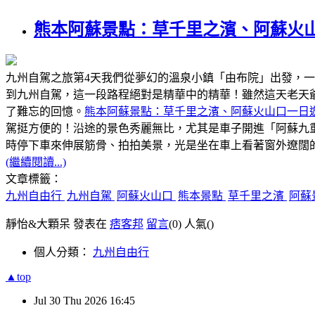
熊本阿蘇景點：草千里之濱、阿蘇火
九州自駕之旅第4天我們從夢幻的溫泉小鎮「由布院」出發，
到九州自駕，這一段路程絕對是精華中的精華！雖然這天老天
了難忘的回憶。
熊本阿蘇景點：草千里之濱、阿蘇火山口一日
駕挺方便的！沿途的景色秀麗無比，尤其是車子開進「阿蘇九
時停下車來伸展筋骨、拍拍美景，光是坐在車上看著窗外遼闊
(繼續閱讀...)
文章標籤：
九州自由行
九州自駕
阿蘇火山口
熊本景點
草千里之濱
阿蘇
靜怡&大顆呆 發表在
痞客邦
留言
(0)
人氣(
)
個人分類：
九州自由行
▲top
Jul
30
Thu
2026
16:45