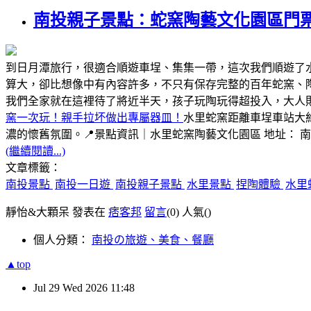
南投親子景點：蛇窯陶藝文化園區門
到日月潭旅行，很適合順遊車埕、集集一帶，這次我們順遊了
算大，卻比想像中有內容許多，不只有保存完整的百年蛇窯、
我們全家就在這裡待了將近半天，孩子玩陶玩得超投入，大人
窯一次玩！親手拉坏做出專屬器皿！
水里蛇窯距離車埕車站大
濃的懷舊氛圍。📍景點資訊｜水里蛇窯陶藝文化園區 地址： 
(繼續閱讀...)
文章標籤：
南投景點
南投一日遊
南投親子景點
水里景點
捏陶體驗
水里
靜怡&大顆呆 發表在
痞客邦
留言
(0)
人氣(
)
個人分類：
南投の旅遊、美食、餐廳
▲top
Jul
29
Wed
2026
11:48