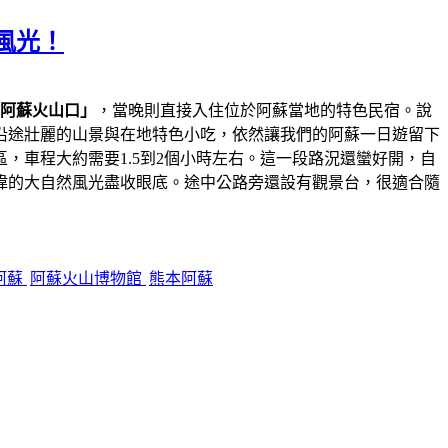
風光！
阿蘇火山口」
，當晚則直接入住位於阿蘇當地的特色民宿。說
沿途壯麗的山景與在地特色小吃，依然讓我們的阿蘇一日遊留下
，車程大約需要1.5到2個小時左右。這一段路況還蠻好開，自
偉的大自然風光盡收眼底。途中公路旁還設有觀景台，很適合隨
阿蘇
阿蘇火山博物館
熊本阿蘇