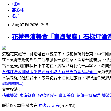
相簿
部落格
名片
Aug
07
Fri
2026
12:15
花蓮豐濱美食「東海餐廳」石梯坪漁
這趟花東旅行一路沿著台11線南下，從花蓮玩到台東，中午
來。東海餐廳的外觀看起來就像一般住家，沒有華麗裝潢，也
點。這天我們非假日下午前往，店裡只有我們一桌客人，老闆
石梯坪漁港隱藏版平價海鮮小吃！新鮮魚貨現點現煮！
東海餐
不論是從花蓮往台東，或是從台東往花蓮旅行，都很適合安排成
(繼續閱讀...)
文章標籤：
花蓮豐濱
東海餐廳
石梯坪漁港
豐濱美食
花蓮平價海鮮
豐濱
靜怡&大顆呆 發表在
痞客邦
留言
(0)
人氣(
)