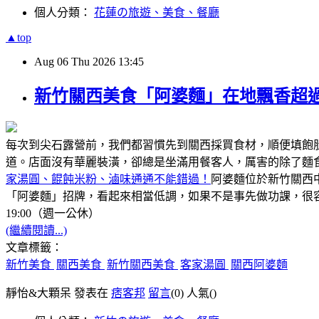
個人分類：
花蓮の旅遊、美食、餐廳
▲top
Aug
06
Thu
2026
13:45
新竹關西美食「阿婆麵」在地飄香超過
每次到尖石露營前，我們都習慣先到關西採買食材，順便填飽
道。店面沒有華麗裝潢，卻總是坐滿用餐客人，厲害的除了麵
家湯圓、餛飩米粉、滷味通通不能錯過！
阿婆麵位於新竹關西
「阿婆麵」招牌，看起來相當低調，如果不是事先做功課，很容
19:00（週一公休）
(繼續閱讀...)
文章標籤：
新竹美食
關西美食
新竹關西美食
客家湯圓
關西阿婆麵
靜怡&大顆呆 發表在
痞客邦
留言
(0)
人氣(
)