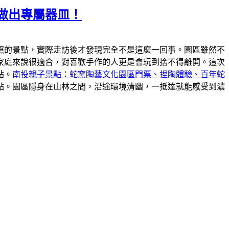
做出專屬器皿！
照的景點，實際走訪後才發現完全不是這麼一回事。園區雖然不
家庭來說很適合，對喜歡手作的人更是會玩到捨不得離開。這次
站。
南投親子景點：蛇窯陶藝文化園區門票、捏陶體驗、百年蛇
點。園區隱身在山林之間，沿途環境清幽，一抵達就能感受到濃