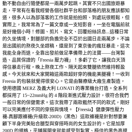
動不動自由行隨便都是一兩萬步起跳。其實不只出國旅遊暴
走，平常有在看我經營各個社群平台和部落格的朋友應該都知
道，很多人以為部落客的工作就是拍拍照、到處玩很輕鬆，但
實際上，我常常為了一篇文章或一支短影音，一坐在電腦前就
是好幾個小時！修圖、剪片、寫文、回覆紛絲訊息...這種日常
的久坐情境，對腿部的負擔完全不亞於出國日走兩萬步。不論
是出國前的熬夜久坐趕稿，還是到了東京後的瘋狂暴走，這次
我能全身而退，全靠出發前做足準備帶上的法寶——台灣製
造、品質保證的「Freesia 壓力襪」！多虧了它，讓我白天頂
得住暴走行程，晚上熬夜工作、隔天起來雙腿依然維持輕盈
感。今天就來和大家開箱這兩款超好穿的機能美腿襪！一收到
Freesia 的包裝就覺得很安心。它是由醫療級大廠生產製造，
使用德國 MERZ 及義大利 LONATI 的專業機台打造。全系列
都採用了 15~22mmHg 的 4 階段漸進式壓力設計，很符合我們
一般日常的保健需求。這次我帶了兩款截然不同的款式，剛好
可以完美應付不同的穿搭與情境。【Freesia】健康彈性壓力
襪-真腳跟褲襪(升級款-200D)（黑色）這款褲襪是針對想要兼
顧下半身完美貼合腿型與穿搭時尚的女生設計的。它是加厚
200D 的規格，平鋪展開來就能感受到紮實、極佳的黑色高規