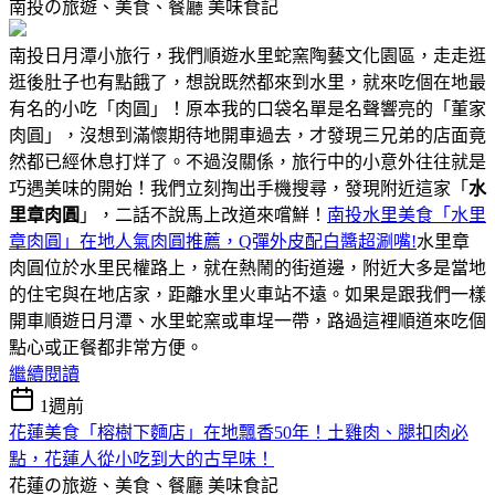
南投の旅遊、美食、餐廳
美味食記
南投日月潭小旅行，我們順遊水里蛇窯陶藝文化園區，走走逛
逛後肚子也有點餓了，想說既然都來到水里，就來吃個在地最
有名的小吃「肉圓」！原本我的口袋名單是名聲響亮的「董家
肉圓」，沒想到滿懷期待地開車過去，才發現三兄弟的店面竟
然都已經休息打烊了。不過沒關係，旅行中的小意外往往就是
巧遇美味的開始！我們立刻掏出手機搜尋，發現附近這家「
水
里章肉圓
」，二話不說馬上改道來嚐鮮！
南投水里美食「水里
章肉圓」在地人氣肉圓推薦，Q彈外皮配白醬超涮嘴!
水里章
肉圓位於水里民權路上，就在熱鬧的街道邊，附近大多是當地
的住宅與在地店家，距離水里火車站不遠。如果是跟我們一樣
開車順遊日月潭、水里蛇窯或車埕一帶，路過這裡順道來吃個
點心或正餐都非常方便。
繼續閱讀
1週前
花蓮美食「榕樹下麵店」在地飄香50年！土雞肉、腿扣肉必
點，花蓮人從小吃到大的古早味！
花蓮の旅遊、美食、餐廳
美味食記