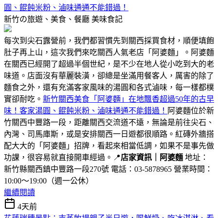
圓、餛飩米粉、滷味通通不能錯過！
新竹の旅遊、美食、餐廳
美味食記
每次到尖石露營前，我們都習慣先到關西採買食材，順便填飽
肚子再上山，這次我們來吃關西人氣老店「阿婆麵」。阿婆麵
在關西已經開了超過半個世紀，是不少在地人從小吃到大的老
味道。店面沒有華麗裝潢，卻總是坐滿用餐客人，厲害的除了
麵食之外，還有充滿客家風味的湯圓和各式滷味，每一樣都樸
實卻耐吃。
新竹關西美食「阿婆麵」在地飄香超過50年的古早
味！客家湯圓、餛飩米粉、滷味通通不能錯過！
阿婆麵位於新
竹關西中豐路一段，距離關西交流道不遠，無論是前往尖石、
內灣、司馬庫斯，或是安排關西一日遊都很順路。紅磚外牆搭
配大大的「阿婆麵」招牌，看起來相當低調，如果不是事先做
功課，很容易就直接開車經過。📍
店家資訊｜阿婆麵
地址：
新竹縣關西鎮中豐路一段270號 電話：03-5878965 營業時間：
10:00～19:00（週一公休）
繼續閱讀
4天前