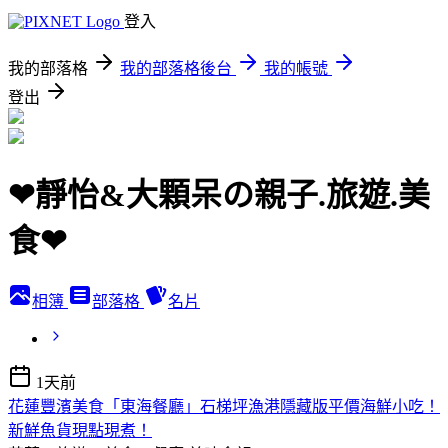
登入
我的部落格
我的部落格後台
我的帳號
登出
❤靜怡&大顆呆の親子.旅遊.美
食❤
相簿
部落格
名片
1天前
花蓮豐濱美食「東海餐廳」石梯坪漁港隱藏版平價海鮮小吃！
新鮮魚貨現點現煮！