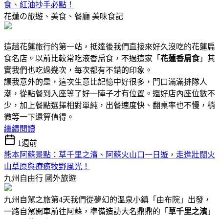
食、紅油抄手必點！
花蓮の旅遊、美食、餐廳
美味食記
這趟花蓮旅行的第一站，抵達後我們直接來好久沒吃的花蓮扁
食名店。以前比較常吃液香扁食，不過這家「
花蓮香扁食
」其
實我們也吃過幾次，每次都有不錯的印象。
讓我意外的是，這次生意比記憶中好很多，門口滿滿排隊人
潮，從點餐到入座等了好一陣子才有位置。還好店內座位數不
少，加上餐點選擇相對單純，出餐速度快、翻桌率也不慢，稍
微等一下還算值得。
繼續閱讀
1週前
熊本阿蘇景點：草千里之濱、阿蘇火山口一日遊，走進壯闊火
山草原與療癒牧野風光！
九州自由行
國外旅遊
九州自駕之旅第4天我們從夢幻的溫泉小鎮「由布院」出發，
一路自駕開車前往阿蘇，準備造訪大名鼎鼎的「
草千里之濱
」