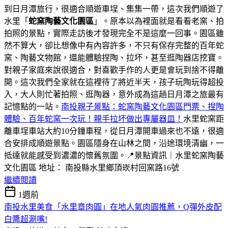
到日月潭旅行，很適合順遊車埕、集集一帶，這次我們順遊了
水里「
蛇窯陶藝文化園區
」。原本以為裡面就是看看老窯、拍
拍照的景點，實際走訪後才發現完全不是這麼一回事。園區雖
然不算大，卻比想像中有內容許多，不只有保存完整的百年蛇
窯、陶藝文物館，還能體驗捏陶、拉坏，甚至逛陶器店挖寶。
對親子家庭來說很適合，對喜歡手作的人更是會玩到捨不得離
開。這次我們全家就在這裡待了將近半天，孩子玩陶玩得超投
入，大人則忙著拍照、逛陶器，意外成為這趟日月潭之旅最有
記憶點的一站。
南投親子景點：蛇窯陶藝文化園區門票、捏陶
體驗、百年蛇窯一次玩！親手拉坏做出專屬器皿！
水里蛇窯距
離車埕車站大約10分鐘車程，從日月潭開車過來也不遠，很適
合安排成順遊景點。園區隱身在山林之間，沿途環境清幽，一
抵達就能感受到濃濃的懷舊氛圍。📍景點資訊｜水里蛇窯陶藝
文化園區 地址： 南投縣水里鄉頂崁村回窯路16號
繼續閱讀
1週前
南投水里美食「水里章肉圓」在地人氣肉圓推薦，Q彈外皮配
白醬超涮嘴!