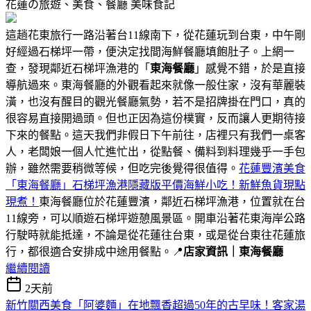
花蓮の旅遊、美食、餐廳
美味食記
這趟花東旅行一路沿著台11線南下，從花蓮玩到台東，中午剛
好經過石梯坪一帶，便決定找間海鮮餐廳填飽肚子。上網一
查，發現鄰近石梯坪漁港的「
東海餐廳
」感覺不錯，於是直接
導航過來。東海餐廳的外觀看起來就像一般住家，沒有華麗裝
潢，也沒有醒目的觀光餐廳氣勢，若不是招牌掛在門口，真的
很容易直接開過頭。但也正因為這份樸實，反而讓人更期待接
下來的餐點。這天我們非假日下午前往，店裡只有我們一桌客
人，老闆娘一個人忙進忙出，從點餐、備料到料理幾乎一手包
辦，雖然需要稍微等候，但吃完後覺得很值得。
花蓮豐濱美食
「東海餐廳」石梯坪漁港隱藏版平價海鮮小吃！新鮮魚貨現點
現煮！
東海餐廳位於花蓮豐濱，鄰近石梯坪漁港，位置就在台
11線旁，可以順遊石梯坪遊憩風景區。開車沿著花東海岸公路
行駛時就能抵達，不論是從花蓮往台東，或是從台東往花蓮旅
行，都很適合安排成中途用餐點。📍
店家資訊｜東海餐廳
繼續閱讀
2天前
新竹關西美食「阿婆麵」在地飄香超過50年的古早味！客家湯