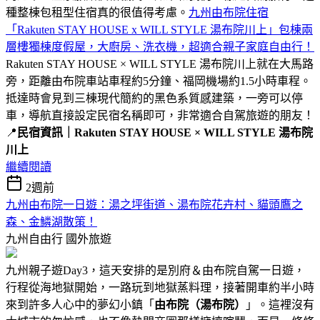
種整棟包租型住宿真的很值得考慮。
九州由布院住宿
「Rakuten STAY HOUSE x WILL STYLE 湯布院川上」包棟兩
層樓獨棟度假屋，大廚房、洗衣機，超適合親子家庭自由行！
Rakuten STAY HOUSE × WILL STYLE 湯布院川上就在大馬路
旁，距離由布院車站車程約5分鐘、福岡機場約1.5小時車程。
抵達時會見到三棟現代簡約的黑色系質感建築，一旁可以停
車，導航直接設定民宿名稱即可，非常適合自駕旅遊的朋友！
📍
民宿資訊｜Rakuten STAY HOUSE × WILL STYLE 湯布院
川上
繼續閱讀
2週前
九州由布院一日遊：湯之坪街道、湯布院花卉村、貓頭鷹之
森、金鱗湖散策！
九州自由行
國外旅遊
九州親子遊Day3，這天安排的是別府＆由布院自駕一日遊，
行程從海地獄開始，一路玩到地獄蒸料理，接著開車約半小時
來到許多人心中的夢幻小鎮「
由布院（湯布院）
」。這裡沒有