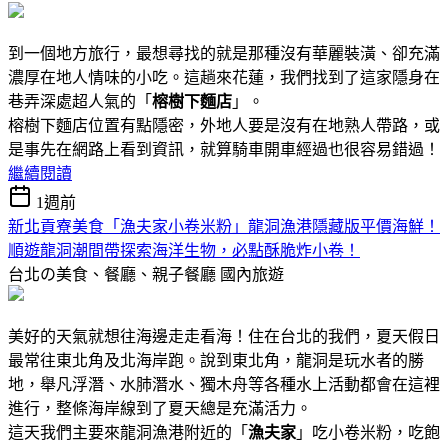
到一個地方旅行，最想尋找的就是那種沒有華麗裝潢、卻充滿
濃厚在地人情味的小吃。這趟來花蓮，我們找到了這家隱身在
巷弄深處超人氣的「
榕樹下麵店
」。
榕樹下麵店位置有點隱密，外地人要是沒有在地熟人帶路，或
是事先在網路上看到資訊，就算騎車開車經過也很容易錯過！
繼續閱讀
1週前
新北貢寮美食「漁夫家小卷米粉」龍洞漁港隱藏版平價海鮮！
順遊龍洞潮間帶探索海洋生物，必點酥脆炸小卷！
台北の美食、餐廳、親子餐廳
國內旅遊
美好的天氣就想往海邊走走看海！住在台北的我們，夏天假日
最常往東北角及北海岸跑。說到東北角，龍洞是玩水者的勝
地，舉凡浮潛、水肺潛水、獨木舟等各種水上活動都會在這裡
進行，整條海岸線到了夏天總是充滿活力。
這天我們主要來龍洞漁港附近的「
漁夫家
」吃小卷米粉，吃飽