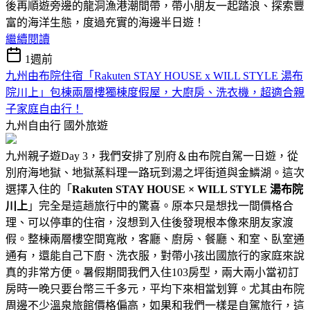
後再順遊旁邊的龍洞漁港潮間帶，帶小朋友一起踏浪、探索豐
富的海洋生態，度過充實的海邊半日遊！
繼續閱讀
1週前
九州由布院住宿「Rakuten STAY HOUSE x WILL STYLE 湯布
院川上」包棟兩層樓獨棟度假屋，大廚房、洗衣機，超適合親
子家庭自由行！
九州自由行
國外旅遊
九州親子遊Day 3，我們安排了別府＆由布院自駕一日遊，從
別府海地獄、地獄蒸料理一路玩到湯之坪街道與金鱗湖。這次
選擇入住的「
Rakuten STAY HOUSE × WILL STYLE 湯布院
川上
」完全是這趟旅行中的驚喜。原本只是想找一間價格合
理、可以停車的住宿，沒想到入住後發現根本像來朋友家渡
假。整棟兩層樓空間寬敞，客廳、廚房、餐廳、和室、臥室通
通有，還能自己下廚、洗衣服，對帶小孩出國旅行的家庭來說
真的非常方便。暑假期間我們入住103房型，兩大兩小當初訂
房時一晚只要台幣三千多元，平均下來相當划算。尤其由布院
周邊不少溫泉旅館價格偏高，如果和我們一樣是自駕旅行，這