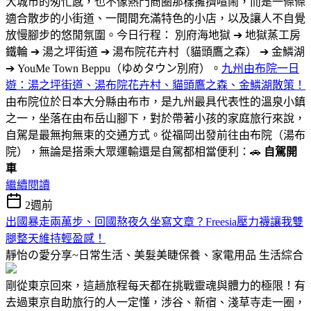
大城市的匆忙感，也不像熱門商圈那樣擁擠喧鬧，而是一條條
適合散步的小街道、一間間充滿特色的小店，以及讓人不自覺
放慢腳步的悠閒氛圍。今日行程： 別府海地獄 ➔ 地獄蒸工房
鐵輪 ➔ 湯之坪街道 ➔ 湯布院花卉村（貓頭鷹之森） ➔ 金鱗湖
➔ YouMe Town Beppu（ゆめタウン別府）。
九州由布院一日
遊：湯之坪街道、湯布院花卉村、貓頭鷹之森、金鱗湖散策！
由布院位於日本大分縣由布市，是九州最具代表性的溫泉小鎮
之一，坐落在由布岳山腳下，對於帶著小孩的家庭旅行來說，
自駕是最無拘無束的交通方式。從福岡出發前往由布院（湯布
院），無論是搭乘大眾運輸還是自駕都相當便利：🚗
自駕開
車
繼續閱讀
2週前
出國暴走兩萬步、回國熬夜久坐寫文章？Freesia壓力襪讓我雙
腿整天維持輕盈感！
靜怡の愛分享~日常生活、美髮美睫保養、家電用品
生活綜合
剛從東京回來，這趟旅程每天都在挑戰靈魂與體力的極限！有
去過東京自助旅行的人一定懂，涉谷、新宿、淺草寺走一圈，