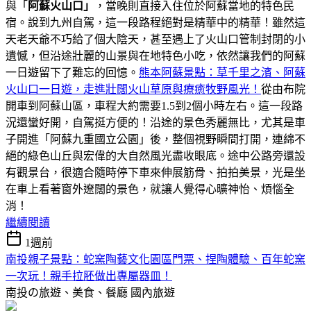
與「
阿蘇火山口」
，當晚則直接入住位於阿蘇當地的特色民
宿。說到九州自駕，這一段路程絕對是精華中的精華！雖然這
天老天爺不巧給了個大陰天，甚至遇上了火山口管制封閉的小
遺憾，但沿途壯麗的山景與在地特色小吃，依然讓我們的阿蘇
一日遊留下了難忘的回憶。
熊本阿蘇景點：草千里之濱、阿蘇
火山口一日遊，走進壯闊火山草原與療癒牧野風光！
從由布院
開車到阿蘇山區，車程大約需要1.5到2個小時左右。這一段路
況還蠻好開，自駕挺方便的！沿途的景色秀麗無比，尤其是車
子開進「阿蘇九重國立公園」後，整個視野瞬間打開，連綿不
絕的綠色山丘與宏偉的大自然風光盡收眼底。途中公路旁還設
有觀景台，很適合隨時停下車來伸展筋骨、拍拍美景，光是坐
在車上看著窗外遼闊的景色，就讓人覺得心曠神怡、煩惱全
消！
繼續閱讀
1週前
南投親子景點：蛇窯陶藝文化園區門票、捏陶體驗、百年蛇窯
一次玩！親手拉胚做出專屬器皿！
南投の旅遊、美食、餐廳
國內旅遊