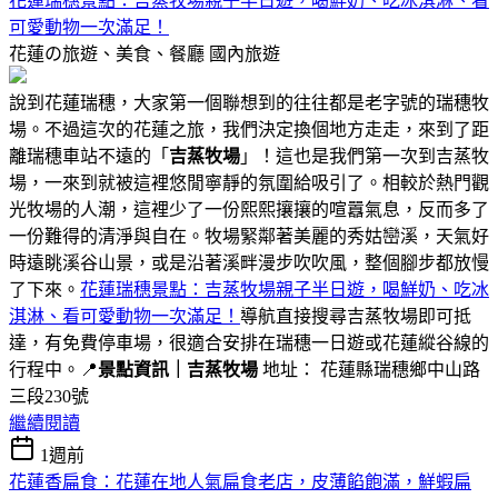
花蓮瑞穗景點：吉蒸牧場親子半日遊，喝鮮奶、吃冰淇淋、看
可愛動物一次滿足！
花蓮の旅遊、美食、餐廳
國內旅遊
說到花蓮瑞穗，大家第一個聯想到的往往都是老字號的瑞穗牧
場。不過這次的花蓮之旅，我們決定換個地方走走，來到了距
離瑞穗車站不遠的「
吉蒸牧場
」！這也是我們第一次到吉蒸牧
場，一來到就被這裡悠閒寧靜的氛圍給吸引了。相較於熱門觀
光牧場的人潮，這裡少了一份熙熙攘攘的喧囂氣息，反而多了
一份難得的清淨與自在。牧場緊鄰著美麗的秀姑巒溪，天氣好
時遠眺溪谷山景，或是沿著溪畔漫步吹吹風，整個腳步都放慢
了下來。
花蓮瑞穗景點：吉蒸牧場親子半日遊，喝鮮奶、吃冰
淇淋、看可愛動物一次滿足！
導航直接搜尋吉蒸牧場即可抵
達，有免費停車場，很適合安排在瑞穗一日遊或花蓮縱谷線的
行程中。📍
景點資訊｜吉蒸牧場
地址： 花蓮縣瑞穗鄉中山路
三段230號
繼續閱讀
1週前
花蓮香扁食：花蓮在地人氣扁食老店，皮薄餡飽滿，鮮蝦扁