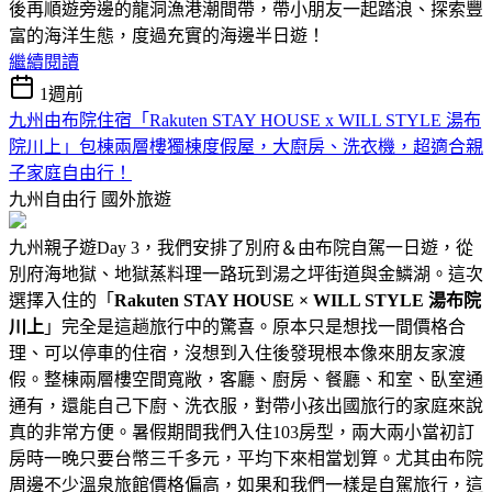
後再順遊旁邊的龍洞漁港潮間帶，帶小朋友一起踏浪、探索豐
富的海洋生態，度過充實的海邊半日遊！
繼續閱讀
1週前
九州由布院住宿「Rakuten STAY HOUSE x WILL STYLE 湯布
院川上」包棟兩層樓獨棟度假屋，大廚房、洗衣機，超適合親
子家庭自由行！
九州自由行
國外旅遊
九州親子遊Day 3，我們安排了別府＆由布院自駕一日遊，從
別府海地獄、地獄蒸料理一路玩到湯之坪街道與金鱗湖。這次
選擇入住的「
Rakuten STAY HOUSE × WILL STYLE 湯布院
川上
」完全是這趟旅行中的驚喜。原本只是想找一間價格合
理、可以停車的住宿，沒想到入住後發現根本像來朋友家渡
假。整棟兩層樓空間寬敞，客廳、廚房、餐廳、和室、臥室通
通有，還能自己下廚、洗衣服，對帶小孩出國旅行的家庭來說
真的非常方便。暑假期間我們入住103房型，兩大兩小當初訂
房時一晚只要台幣三千多元，平均下來相當划算。尤其由布院
周邊不少溫泉旅館價格偏高，如果和我們一樣是自駕旅行，這