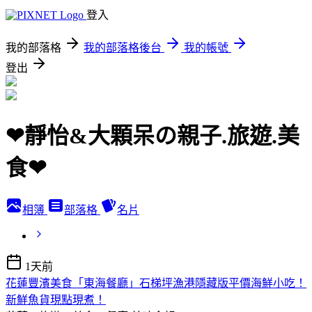
登入
我的部落格
我的部落格後台
我的帳號
登出
❤靜怡&大顆呆の親子.旅遊.美
食❤
相簿
部落格
名片
1天前
花蓮豐濱美食「東海餐廳」石梯坪漁港隱藏版平價海鮮小吃！
新鮮魚貨現點現煮！