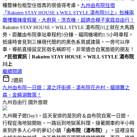
種整棟包租型住宿真的很值得考慮。
九州由布院住宿
「Rakuten STAY HOUSE x WILL STYLE 湯布院川上」包棟兩
層樓獨棟度假屋，大廚房、洗衣機，超適合親子家庭自由行！
Rakuten STAY HOUSE × WILL STYLE 湯布院川上就在大馬路
旁，距離由布院車站車程約5分鐘、福岡機場約1.5小時車程。
抵達時會見到三棟現代簡約的黑色系質感建築，一旁可以停
車，導航直接設定民宿名稱即可，非常適合自駕旅遊的朋友！
📍
民宿資訊｜Rakuten STAY HOUSE × WILL STYLE 湯布院
川上
繼續閱讀
2週前
九州由布院一日遊：湯之坪街道、湯布院花卉村、貓頭鷹之
森、金鱗湖散策！
九州自由行
國外旅遊
九州親子遊Day3，這天安排的是別府＆由布院自駕一日遊，
行程從海地獄開始，一路玩到地獄蒸料理，接著開車約半小時
來到許多人心中的夢幻小鎮「
由布院（湯布院）
」。這裡沒有