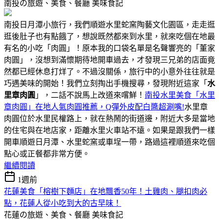
南投の旅遊、美食、餐廳
美味食記
南投日月潭小旅行，我們順遊水里蛇窯陶藝文化園區，走走逛
逛後肚子也有點餓了，想說既然都來到水里，就來吃個在地最
有名的小吃「肉圓」！原本我的口袋名單是名聲響亮的「董家
肉圓」，沒想到滿懷期待地開車過去，才發現三兄弟的店面竟
然都已經休息打烊了。不過沒關係，旅行中的小意外往往就是
巧遇美味的開始！我們立刻掏出手機搜尋，發現附近這家「
水
里章肉圓
」，二話不說馬上改道來嚐鮮！
南投水里美食「水里
章肉圓」在地人氣肉圓推薦，Q彈外皮配白醬超涮嘴!
水里章
肉圓位於水里民權路上，就在熱鬧的街道邊，附近大多是當地
的住宅與在地店家，距離水里火車站不遠。如果是跟我們一樣
開車順遊日月潭、水里蛇窯或車埕一帶，路過這裡順道來吃個
點心或正餐都非常方便。
繼續閱讀
1週前
花蓮美食「榕樹下麵店」在地飄香50年！土雞肉、腿扣肉必
點，花蓮人從小吃到大的古早味！
花蓮の旅遊、美食、餐廳
美味食記