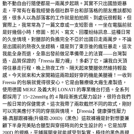
動不動自由行隨便都是一兩萬步起跳。其實不只出國旅遊暴
走，平常有在看我經營各個社群平台和部落格的朋友應該都知
道，很多人以為部落客的工作就是拍拍照、到處玩很輕鬆，但
實際上，我常常為了一篇文章或一支短影音，一坐在電腦前就
是好幾個小時！修圖、剪片、寫文、回覆紛絲訊息...這種日常
的久坐情境，對腿部的負擔完全不亞於出國日走兩萬步。不論
是出國前的熬夜久坐趕稿，還是到了東京後的瘋狂暴走，這次
我能全身而退，全靠出發前做足準備帶上的法寶——台灣製
造、品質保證的「Freesia 壓力襪」！多虧了它，讓我白天頂
得住暴走行程，晚上熬夜工作、隔天起來雙腿依然維持輕盈
感。今天就來和大家開箱這兩款超好穿的機能美腿襪！一收到
Freesia 的包裝就覺得很安心。它是由醫療級大廠生產製造，
使用德國 MERZ 及義大利 LONATI 的專業機台打造。全系列
都採用了 15~22mmHg 的 4 階段漸進式壓力設計，很符合我們
一般日常的保健需求。這次我帶了兩款截然不同的款式，剛好
可以完美應付不同的穿搭與情境。【Freesia】健康彈性壓力
襪-真腳跟褲襪(升級款-200D)（黑色）這款褲襪是針對想要兼
顧下半身完美貼合腿型與穿搭時尚的女生設計的。它是加厚
200D 的規格，平鋪展開來就能感受到紮實、極佳的黑色高規