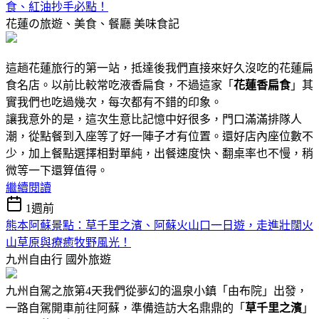
食、紅油抄手必點！
花蓮の旅遊、美食、餐廳
美味食記
這趟花蓮旅行的第一站，抵達後我們直接來好久沒吃的花蓮扁
食名店。以前比較常吃液香扁食，不過這家「
花蓮香扁食
」其
實我們也吃過幾次，每次都有不錯的印象。
讓我意外的是，這次生意比記憶中好很多，門口滿滿排隊人
潮，從點餐到入座等了好一陣子才有位置。還好店內座位數不
少，加上餐點選擇相對單純，出餐速度快、翻桌率也不慢，稍
微等一下還算值得。
繼續閱讀
1週前
熊本阿蘇景點：草千里之濱、阿蘇火山口一日遊，走進壯闊火
山草原與療癒牧野風光！
九州自由行
國外旅遊
九州自駕之旅第4天我們從夢幻的溫泉小鎮「由布院」出發，
一路自駕開車前往阿蘇，準備造訪大名鼎鼎的「
草千里之濱
」