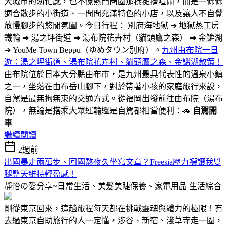
大城市的匆忙感，也不像熱門商圈那樣擁擠喧鬧，而是一條條
適合散步的小街道、一間間充滿特色的小店，以及讓人不自覺
放慢腳步的悠閒氛圍。今日行程： 別府海地獄 ➔ 地獄蒸工房
鐵輪 ➔ 湯之坪街道 ➔ 湯布院花卉村（貓頭鷹之森） ➔ 金鱗湖
➔ YouMe Town Beppu（ゆめタウン別府）。
九州由布院一日
遊：湯之坪街道、湯布院花卉村、貓頭鷹之森、金鱗湖散策！
由布院位於日本大分縣由布市，是九州最具代表性的溫泉小鎮
之一，坐落在由布岳山腳下，對於帶著小孩的家庭旅行來說，
自駕是最無拘無束的交通方式。從福岡出發前往由布院（湯布
院），無論是搭乘大眾運輸還是自駕都相當便利：🚗
自駕開
車
繼續閱讀
2週前
出國暴走兩萬步、回國熬夜久坐寫文章？Freesia壓力襪讓我雙
腿整天維持輕盈感！
靜怡の愛分享~日常生活、美髮美睫保養、家電用品
生活綜合
剛從東京回來，這趟旅程每天都在挑戰靈魂與體力的極限！有
去過東京自助旅行的人一定懂，涉谷、新宿、淺草寺走一圈，