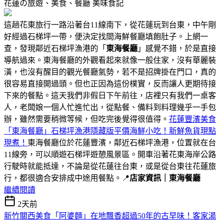
花蓮の旅遊、美食、餐廳
美味食記
這趟花東旅行一路沿著台11線南下，從花蓮玩到台東，中午剛
好經過石梯坪一帶，便決定找間海鮮餐廳填飽肚子。上網一
查，發現鄰近石梯坪漁港的「
東海餐廳
」感覺不錯，於是直接
導航過來。東海餐廳的外觀看起來就像一般住家，沒有華麗裝
潢，也沒有醒目的觀光餐廳氣勢，若不是招牌掛在門口，真的
很容易直接開過頭。但也正因為這份樸實，反而讓人更期待接
下來的餐點。這天我們非假日下午前往，店裡只有我們一桌客
人，老闆娘一個人忙進忙出，從點餐、備料到料理幾乎一手包
辦，雖然需要稍微等候，但吃完後覺得很值得。
花蓮豐濱美食
「東海餐廳」石梯坪漁港隱藏版平價海鮮小吃！新鮮魚貨現點
現煮！
東海餐廳位於花蓮豐濱，鄰近石梯坪漁港，位置就在台
11線旁，可以順遊石梯坪遊憩風景區。開車沿著花東海岸公路
行駛時就能抵達，不論是從花蓮往台東，或是從台東往花蓮旅
行，都很適合安排成中途用餐點。📍
店家資訊｜東海餐廳
繼續閱讀
2天前
新竹關西美食「阿婆麵」在地飄香超過50年的古早味！客家湯