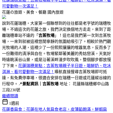
花蓮瑞穗景點：吉蒸牧場親子半日遊，喝鮮奶、吃冰淇淋、看
可愛動物一次滿足！
花蓮の旅遊、美食、餐廳
國內旅遊
說到花蓮瑞穗，大家第一個聯想到的往往都是老字號的瑞穗牧
場。不過這次的花蓮之旅，我們決定換個地方走走，來到了距
離瑞穗車站不遠的「
吉蒸牧場
」！這也是我們第一次到吉蒸牧
場，一來到就被這裡悠閒寧靜的氛圍給吸引了。相較於熱門觀
光牧場的人潮，這裡少了一份熙熙攘攘的喧囂氣息，反而多了
一份難得的清淨與自在。牧場緊鄰著美麗的秀姑巒溪，天氣好
時遠眺溪谷山景，或是沿著溪畔漫步吹吹風，整個腳步都放慢
了下來。
花蓮瑞穗景點：吉蒸牧場親子半日遊，喝鮮奶、吃冰
淇淋、看可愛動物一次滿足！
導航直接搜尋吉蒸牧場即可抵
達，有免費停車場，很適合安排在瑞穗一日遊或花蓮縱谷線的
行程中。📍
景點資訊｜吉蒸牧場
地址： 花蓮縣瑞穗鄉中山路
三段230號
繼續閱讀
1週前
花蓮香扁食：花蓮在地人氣扁食老店，皮薄餡飽滿，鮮蝦扁