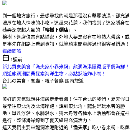
到一個地方旅行，最想尋找的就是那種沒有華麗裝潢、卻充滿
濃厚在地人情味的小吃。這趟來花蓮，我們找到了這家隱身在
巷弄深處超人氣的「
榕樹下麵店
」。
榕樹下麵店位置有點隱密，外地人要是沒有在地熟人帶路，或
是事先在網路上看到資訊，就算騎車開車經過也很容易錯過！
繼續閱讀
1週前
新北貢寮美食「漁夫家小卷米粉」龍洞漁港隱藏版平價海鮮！
順遊龍洞潮間帶探索海洋生物，必點酥脆炸小卷！
台北の美食、餐廳、親子餐廳
國內旅遊
美好的天氣就想往海邊走走看海！住在台北的我們，夏天假日
最常往東北角及北海岸跑。說到東北角，龍洞是玩水者的勝
地，舉凡浮潛、水肺潛水、獨木舟等各種水上活動都會在這裡
進行，整條海岸線到了夏天總是充滿活力。
這天我們主要來龍洞漁港附近的「
漁夫家
」吃小卷米粉，吃飽