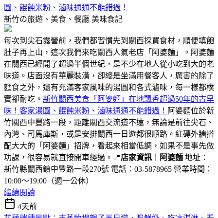
圓、餛飩米粉、滷味通通不能錯過！
新竹の旅遊、美食、餐廳
美味食記
每次到尖石露營前，我們都習慣先到關西採買食材，順便填飽
肚子再上山，這次我們來吃關西人氣老店「阿婆麵」。阿婆麵
在關西已經開了超過半個世紀，是不少在地人從小吃到大的老
味道。店面沒有華麗裝潢，卻總是坐滿用餐客人，厲害的除了
麵食之外，還有充滿客家風味的湯圓和各式滷味，每一樣都樸
實卻耐吃。
新竹關西美食「阿婆麵」在地飄香超過50年的古早
味！客家湯圓、餛飩米粉、滷味通通不能錯過！
阿婆麵位於新
竹關西中豐路一段，距離關西交流道不遠，無論是前往尖石、
內灣、司馬庫斯，或是安排關西一日遊都很順路。紅磚外牆搭
配大大的「阿婆麵」招牌，看起來相當低調，如果不是事先做
功課，很容易就直接開車經過。📍
店家資訊｜阿婆麵
地址：
新竹縣關西鎮中豐路一段270號 電話：03-5878965 營業時間：
10:00～19:00（週一公休）
繼續閱讀
4天前