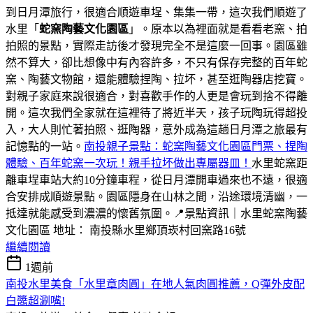
到日月潭旅行，很適合順遊車埕、集集一帶，這次我們順遊了
水里「
蛇窯陶藝文化園區
」。原本以為裡面就是看看老窯、拍
拍照的景點，實際走訪後才發現完全不是這麼一回事。園區雖
然不算大，卻比想像中有內容許多，不只有保存完整的百年蛇
窯、陶藝文物館，還能體驗捏陶、拉坏，甚至逛陶器店挖寶。
對親子家庭來說很適合，對喜歡手作的人更是會玩到捨不得離
開。這次我們全家就在這裡待了將近半天，孩子玩陶玩得超投
入，大人則忙著拍照、逛陶器，意外成為這趟日月潭之旅最有
記憶點的一站。
南投親子景點：蛇窯陶藝文化園區門票、捏陶
體驗、百年蛇窯一次玩！親手拉坏做出專屬器皿！
水里蛇窯距
離車埕車站大約10分鐘車程，從日月潭開車過來也不遠，很適
合安排成順遊景點。園區隱身在山林之間，沿途環境清幽，一
抵達就能感受到濃濃的懷舊氛圍。📍景點資訊｜水里蛇窯陶藝
文化園區 地址： 南投縣水里鄉頂崁村回窯路16號
繼續閱讀
1週前
南投水里美食「水里章肉圓」在地人氣肉圓推薦，Q彈外皮配
白醬超涮嘴!