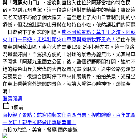
與「
阿蘇火山口」
，當晚則直接入住位於阿蘇當地的特色民
宿。說到九州自駕，這一段路程絕對是精華中的精華！雖然這
天老天爺不巧給了個大陰天，甚至遇上了火山口管制封閉的小
遺憾，但沿途壯麗的山景與在地特色小吃，依然讓我們的阿蘇
一日遊留下了難忘的回憶。
熊本阿蘇景點：草千里之濱、阿蘇
火山口一日遊，走進壯闊火山草原與療癒牧野風光！
從由布院
開車到阿蘇山區，車程大約需要1.5到2個小時左右。這一段路
況還蠻好開，自駕挺方便的！沿途的景色秀麗無比，尤其是車
子開進「阿蘇九重國立公園」後，整個視野瞬間打開，連綿不
絕的綠色山丘與宏偉的大自然風光盡收眼底。途中公路旁還設
有觀景台，很適合隨時停下車來伸展筋骨、拍拍美景，光是坐
在車上看著窗外遼闊的景色，就讓人覺得心曠神怡、煩惱全
消！
繼續閱讀
1週前
南投親子景點：蛇窯陶藝文化園區門票、捏陶體驗、百年蛇窯
一次玩！親手拉胚做出專屬器皿！
南投の旅遊、美食、餐廳
國內旅遊