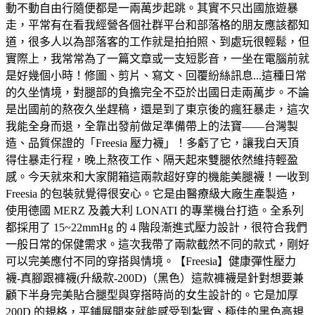
動不動自由行隨便都是一兩萬步起跳。其實不只出國旅遊暴
走，平常有在看我經營各個社群平台和部落格的朋友應該都知
道，很多人以為部落客的工作就是拍拍照、到處玩很輕鬆，但
實際上，我常常為了一篇文章或一支短影音，一坐在電腦前就
是好幾個小時！修圖、剪片、寫文、回覆紛絲訊息...這種日常
的久坐情境，對腿部的負擔完全不亞於出國日走兩萬步。不論
是出國前的熬夜久坐趕稿，還是到了東京後的瘋狂暴走，這次
我能全身而退，全靠出發前做足準備帶上的法寶——台灣製
造、品質保證的「Freesia 壓力襪」！多虧了它，讓我白天頂
得住暴走行程，晚上熬夜工作、隔天起來雙腿依然維持輕盈
感。今天就來和大家開箱這兩款超好穿的機能美腿襪！一收到
Freesia 的包裝就覺得很安心。它是由醫療級大廠生產製造，
使用德國 MERZ 及義大利 LONATI 的專業機台打造。全系列
都採用了 15~22mmHg 的 4 階段漸進式壓力設計，很符合我們
一般日常的保健需求。這次我帶了兩款截然不同的款式，剛好
可以完美應付不同的穿搭與情境。【Freesia】健康彈性壓力
襪-真腳跟褲襪(升級款-200D)（黑色）這款褲襪是針對想要兼
顧下半身完美貼合腿型與穿搭時尚的女生設計的。它是加厚
200D 的規格，平鋪展開來就能感受到紮實、極佳的黑色高規