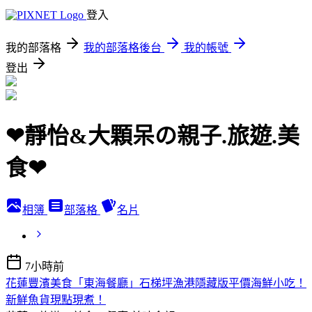
登入
我的部落格
我的部落格後台
我的帳號
登出
❤靜怡&大顆呆の親子.旅遊.美
食❤
相簿
部落格
名片
7小時前
花蓮豐濱美食「東海餐廳」石梯坪漁港隱藏版平價海鮮小吃！
新鮮魚貨現點現煮！