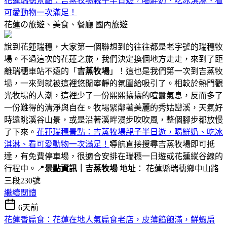
花蓮瑞穗景點：吉蒸牧場親子半日遊，喝鮮奶、吃冰淇淋、看
可愛動物一次滿足！
花蓮の旅遊、美食、餐廳
國內旅遊
說到花蓮瑞穗，大家第一個聯想到的往往都是老字號的瑞穗牧
場。不過這次的花蓮之旅，我們決定換個地方走走，來到了距
離瑞穗車站不遠的「
吉蒸牧場
」！這也是我們第一次到吉蒸牧
場，一來到就被這裡悠閒寧靜的氛圍給吸引了。相較於熱門觀
光牧場的人潮，這裡少了一份熙熙攘攘的喧囂氣息，反而多了
一份難得的清淨與自在。牧場緊鄰著美麗的秀姑巒溪，天氣好
時遠眺溪谷山景，或是沿著溪畔漫步吹吹風，整個腳步都放慢
了下來。
花蓮瑞穗景點：吉蒸牧場親子半日遊，喝鮮奶、吃冰
淇淋、看可愛動物一次滿足！
導航直接搜尋吉蒸牧場即可抵
達，有免費停車場，很適合安排在瑞穗一日遊或花蓮縱谷線的
行程中。📍
景點資訊｜吉蒸牧場
地址： 花蓮縣瑞穗鄉中山路
三段230號
繼續閱讀
6天前
花蓮香扁食：花蓮在地人氣扁食老店，皮薄餡飽滿，鮮蝦扁