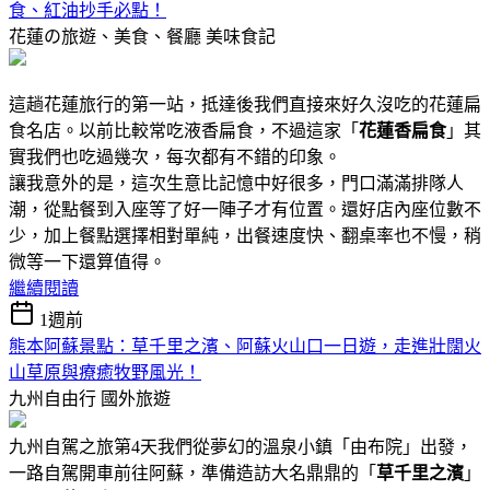
食、紅油抄手必點！
花蓮の旅遊、美食、餐廳
美味食記
這趟花蓮旅行的第一站，抵達後我們直接來好久沒吃的花蓮扁
食名店。以前比較常吃液香扁食，不過這家「
花蓮香扁食
」其
實我們也吃過幾次，每次都有不錯的印象。
讓我意外的是，這次生意比記憶中好很多，門口滿滿排隊人
潮，從點餐到入座等了好一陣子才有位置。還好店內座位數不
少，加上餐點選擇相對單純，出餐速度快、翻桌率也不慢，稍
微等一下還算值得。
繼續閱讀
1週前
熊本阿蘇景點：草千里之濱、阿蘇火山口一日遊，走進壯闊火
山草原與療癒牧野風光！
九州自由行
國外旅遊
九州自駕之旅第4天我們從夢幻的溫泉小鎮「由布院」出發，
一路自駕開車前往阿蘇，準備造訪大名鼎鼎的「
草千里之濱
」