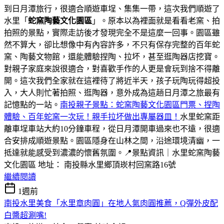
到日月潭旅行，很適合順遊車埕、集集一帶，這次我們順遊了
水里「
蛇窯陶藝文化園區
」。原本以為裡面就是看看老窯、拍
拍照的景點，實際走訪後才發現完全不是這麼一回事。園區雖
然不算大，卻比想像中有內容許多，不只有保存完整的百年蛇
窯、陶藝文物館，還能體驗捏陶、拉坏，甚至逛陶器店挖寶。
對親子家庭來說很適合，對喜歡手作的人更是會玩到捨不得離
開。這次我們全家就在這裡待了將近半天，孩子玩陶玩得超投
入，大人則忙著拍照、逛陶器，意外成為這趟日月潭之旅最有
記憶點的一站。
南投親子景點：蛇窯陶藝文化園區門票、捏陶
體驗、百年蛇窯一次玩！親手拉坏做出專屬器皿！
水里蛇窯距
離車埕車站大約10分鐘車程，從日月潭開車過來也不遠，很適
合安排成順遊景點。園區隱身在山林之間，沿途環境清幽，一
抵達就能感受到濃濃的懷舊氛圍。📍景點資訊｜水里蛇窯陶藝
文化園區 地址： 南投縣水里鄉頂崁村回窯路16號
繼續閱讀
1週前
南投水里美食「水里章肉圓」在地人氣肉圓推薦，Q彈外皮配
白醬超涮嘴!