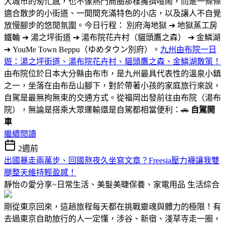
大城市的匆忙感，也不像熱門商圈那樣擁擠喧鬧，而是一條條
適合散步的小街道、一間間充滿特色的小店，以及讓人不自覺
放慢腳步的悠閒氛圍。今日行程： 別府海地獄 ➔ 地獄蒸工房
鐵輪 ➔ 湯之坪街道 ➔ 湯布院花卉村（貓頭鷹之森） ➔ 金鱗湖
➔ YouMe Town Beppu（ゆめタウン別府）。
九州由布院一日
遊：湯之坪街道、湯布院花卉村、貓頭鷹之森、金鱗湖散策！
由布院位於日本大分縣由布市，是九州最具代表性的溫泉小鎮
之一，坐落在由布岳山腳下，對於帶著小孩的家庭旅行來說，
自駕是最無拘無束的交通方式。從福岡出發前往由布院（湯布
院），無論是搭乘大眾運輸還是自駕都相當便利：🚗
自駕開
車
繼續閱讀
2週前
出國暴走兩萬步、回國熬夜久坐寫文章？Freesia壓力襪讓我雙
腿整天維持輕盈感！
靜怡の愛分享~日常生活、美髮美睫保養、家電用品
生活綜合
剛從東京回來，這趟旅程每天都在挑戰靈魂與體力的極限！有
去過東京自助旅行的人一定懂，涉谷、新宿、淺草寺走一圈，