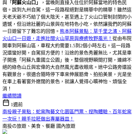
與「
阿蘇火山口」
，當晚則直接入住位於阿蘇當地的特色民
宿。說到九州自駕，這一段路程絕對是精華中的精華！雖然這
天老天爺不巧給了個大陰天，甚至遇上了火山口管制封閉的小
遺憾，但沿途壯麗的山景與在地特色小吃，依然讓我們的阿蘇
一日遊留下了難忘的回憶。
熊本阿蘇景點：草千里之濱、阿蘇
火山口一日遊，走進壯闊火山草原與療癒牧野風光！
從由布院
開車到阿蘇山區，車程大約需要1.5到2個小時左右。這一段路
況還蠻好開，自駕挺方便的！沿途的景色秀麗無比，尤其是車
子開進「阿蘇九重國立公園」後，整個視野瞬間打開，連綿不
絕的綠色山丘與宏偉的大自然風光盡收眼底。途中公路旁還設
有觀景台，很適合隨時停下車來伸展筋骨、拍拍美景，光是坐
在車上看著窗外遼闊的景色，就讓人覺得心曠神怡、煩惱全
消！
繼續閱讀
1週前
南投親子景點：蛇窯陶藝文化園區門票、捏陶體驗、百年蛇窯
一次玩！親手拉胚做出專屬器皿！
南投の旅遊、美食、餐廳
國內旅遊