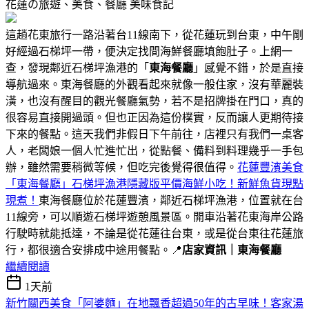
花蓮の旅遊、美食、餐廳
美味食記
這趟花東旅行一路沿著台11線南下，從花蓮玩到台東，中午剛
好經過石梯坪一帶，便決定找間海鮮餐廳填飽肚子。上網一
查，發現鄰近石梯坪漁港的「
東海餐廳
」感覺不錯，於是直接
導航過來。東海餐廳的外觀看起來就像一般住家，沒有華麗裝
潢，也沒有醒目的觀光餐廳氣勢，若不是招牌掛在門口，真的
很容易直接開過頭。但也正因為這份樸實，反而讓人更期待接
下來的餐點。這天我們非假日下午前往，店裡只有我們一桌客
人，老闆娘一個人忙進忙出，從點餐、備料到料理幾乎一手包
辦，雖然需要稍微等候，但吃完後覺得很值得。
花蓮豐濱美食
「東海餐廳」石梯坪漁港隱藏版平價海鮮小吃！新鮮魚貨現點
現煮！
東海餐廳位於花蓮豐濱，鄰近石梯坪漁港，位置就在台
11線旁，可以順遊石梯坪遊憩風景區。開車沿著花東海岸公路
行駛時就能抵達，不論是從花蓮往台東，或是從台東往花蓮旅
行，都很適合安排成中途用餐點。📍
店家資訊｜東海餐廳
繼續閱讀
1天前
新竹關西美食「阿婆麵」在地飄香超過50年的古早味！客家湯