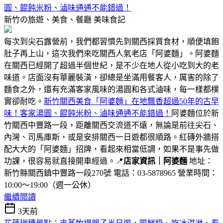
圓、餛飩米粉、滷味通通不能錯過！
新竹の旅遊、美食、餐廳
美味食記
每次到尖石露營前，我們都習慣先到關西採買食材，順便填飽
肚子再上山，這次我們來吃關西人氣老店「阿婆麵」。阿婆麵
在關西已經開了超過半個世紀，是不少在地人從小吃到大的老
味道。店面沒有華麗裝潢，卻總是坐滿用餐客人，厲害的除了
麵食之外，還有充滿客家風味的湯圓和各式滷味，每一樣都樸
實卻耐吃。
新竹關西美食「阿婆麵」在地飄香超過50年的古早
味！客家湯圓、餛飩米粉、滷味通通不能錯過！
阿婆麵位於新
竹關西中豐路一段，距離關西交流道不遠，無論是前往尖石、
內灣、司馬庫斯，或是安排關西一日遊都很順路。紅磚外牆搭
配大大的「阿婆麵」招牌，看起來相當低調，如果不是事先做
功課，很容易就直接開車經過。📍
店家資訊｜阿婆麵
地址：
新竹縣關西鎮中豐路一段270號 電話：03-5878965 營業時間：
10:00～19:00（週一公休）
繼續閱讀
3天前