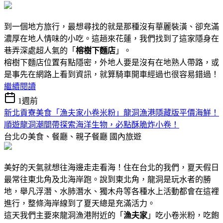
到一個地方旅行，最想尋找的就是那種沒有華麗裝潢、卻充滿
濃厚在地人情味的小吃。這趟來花蓮，我們找到了這家隱身在
巷弄深處超人氣的「
榕樹下麵店
」。
榕樹下麵店位置有點隱密，外地人要是沒有在地熟人帶路，或
是事先在網路上看到資訊，就算騎車開車經過也很容易錯過！
繼續閱讀
1週前
新北貢寮美食「漁夫家小卷米粉」龍洞漁港隱藏版平價海鮮！
順遊龍洞潮間帶探索海洋生物，必點酥脆炸小卷！
台北の美食、餐廳、親子餐廳
國內旅遊
美好的天氣就想往海邊走走看海！住在台北的我們，夏天假日
最常往東北角及北海岸跑。說到東北角，龍洞是玩水者的勝
地，舉凡浮潛、水肺潛水、獨木舟等各種水上活動都會在這裡
進行，整條海岸線到了夏天總是充滿活力。
這天我們主要來龍洞漁港附近的「
漁夫家
」吃小卷米粉，吃飽