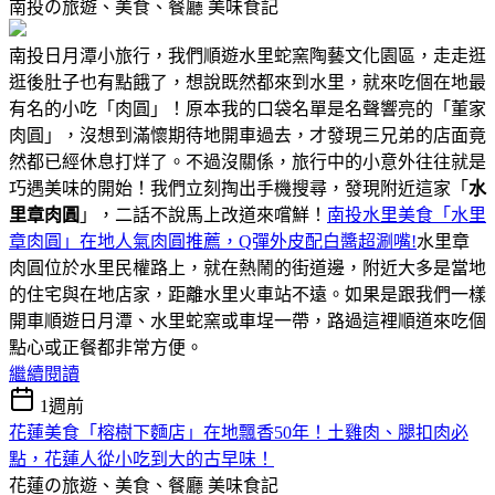
南投の旅遊、美食、餐廳
美味食記
南投日月潭小旅行，我們順遊水里蛇窯陶藝文化園區，走走逛
逛後肚子也有點餓了，想說既然都來到水里，就來吃個在地最
有名的小吃「肉圓」！原本我的口袋名單是名聲響亮的「董家
肉圓」，沒想到滿懷期待地開車過去，才發現三兄弟的店面竟
然都已經休息打烊了。不過沒關係，旅行中的小意外往往就是
巧遇美味的開始！我們立刻掏出手機搜尋，發現附近這家「
水
里章肉圓
」，二話不說馬上改道來嚐鮮！
南投水里美食「水里
章肉圓」在地人氣肉圓推薦，Q彈外皮配白醬超涮嘴!
水里章
肉圓位於水里民權路上，就在熱鬧的街道邊，附近大多是當地
的住宅與在地店家，距離水里火車站不遠。如果是跟我們一樣
開車順遊日月潭、水里蛇窯或車埕一帶，路過這裡順道來吃個
點心或正餐都非常方便。
繼續閱讀
1週前
花蓮美食「榕樹下麵店」在地飄香50年！土雞肉、腿扣肉必
點，花蓮人從小吃到大的古早味！
花蓮の旅遊、美食、餐廳
美味食記