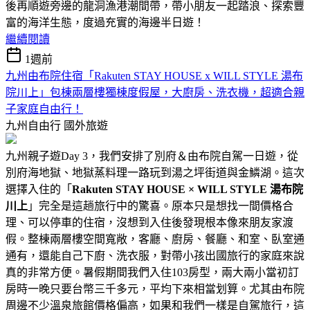
後再順遊旁邊的龍洞漁港潮間帶，帶小朋友一起踏浪、探索豐
富的海洋生態，度過充實的海邊半日遊！
繼續閱讀
1週前
九州由布院住宿「Rakuten STAY HOUSE x WILL STYLE 湯布
院川上」包棟兩層樓獨棟度假屋，大廚房、洗衣機，超適合親
子家庭自由行！
九州自由行
國外旅遊
九州親子遊Day 3，我們安排了別府＆由布院自駕一日遊，從
別府海地獄、地獄蒸料理一路玩到湯之坪街道與金鱗湖。這次
選擇入住的「
Rakuten STAY HOUSE × WILL STYLE 湯布院
川上
」完全是這趟旅行中的驚喜。原本只是想找一間價格合
理、可以停車的住宿，沒想到入住後發現根本像來朋友家渡
假。整棟兩層樓空間寬敞，客廳、廚房、餐廳、和室、臥室通
通有，還能自己下廚、洗衣服，對帶小孩出國旅行的家庭來說
真的非常方便。暑假期間我們入住103房型，兩大兩小當初訂
房時一晚只要台幣三千多元，平均下來相當划算。尤其由布院
周邊不少溫泉旅館價格偏高，如果和我們一樣是自駕旅行，這