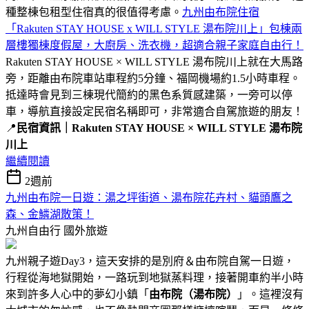
種整棟包租型住宿真的很值得考慮。
九州由布院住宿
「Rakuten STAY HOUSE x WILL STYLE 湯布院川上」包棟兩
層樓獨棟度假屋，大廚房、洗衣機，超適合親子家庭自由行！
Rakuten STAY HOUSE × WILL STYLE 湯布院川上就在大馬路
旁，距離由布院車站車程約5分鐘、福岡機場約1.5小時車程。
抵達時會見到三棟現代簡約的黑色系質感建築，一旁可以停
車，導航直接設定民宿名稱即可，非常適合自駕旅遊的朋友！
📍
民宿資訊｜Rakuten STAY HOUSE × WILL STYLE 湯布院
川上
繼續閱讀
2週前
九州由布院一日遊：湯之坪街道、湯布院花卉村、貓頭鷹之
森、金鱗湖散策！
九州自由行
國外旅遊
九州親子遊Day3，這天安排的是別府＆由布院自駕一日遊，
行程從海地獄開始，一路玩到地獄蒸料理，接著開車約半小時
來到許多人心中的夢幻小鎮「
由布院（湯布院）
」。這裡沒有