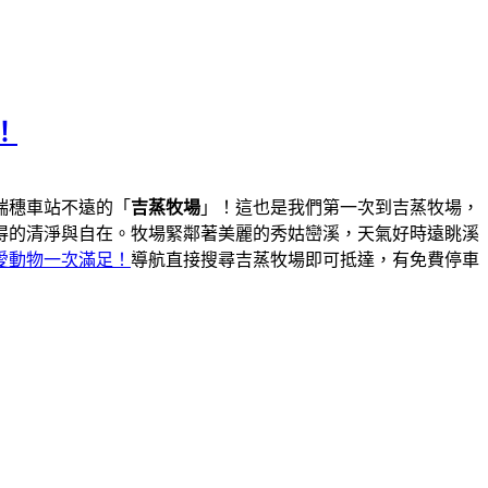
！
瑞穗車站不遠的「
吉蒸牧場
」！這也是我們第一次到吉蒸牧場，
得的清淨與自在。牧場緊鄰著美麗的秀姑巒溪，天氣好時遠眺溪
愛動物一次滿足！
導航直接搜尋吉蒸牧場即可抵達，有免費停車