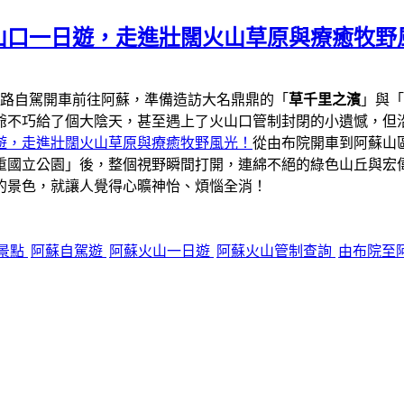
山口一日遊，走進壯闊火山草原與療癒牧野
一路自駕開車前往阿蘇，準備造訪大名鼎鼎的「
草千里之濱
」與「
爺不巧給了個大陰天，甚至遇上了火山口管制封閉的小遺憾，但
遊，走進壯闊火山草原與療癒牧野風光！
從由布院開車到阿蘇山區
重國立公園」後，整個視野瞬間打開，連綿不絕的綠色山丘與宏
的景色，就讓人覺得心曠神怡、煩惱全消！
景點
阿蘇自駕遊
阿蘇火山一日遊
阿蘇火山管制查詢
由布院至