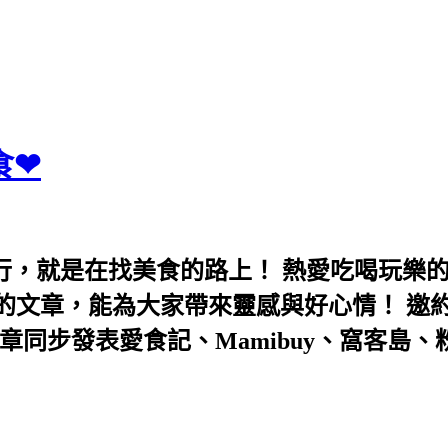
食❤
行，就是在找美食的路上！ 熱愛吃喝玩樂
能為大家帶來靈感與好心情！ 邀約eeooa031
團！ 文章同步發表愛食記、Mamibuy、窩客島、粉