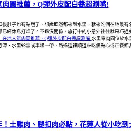
肉圓推薦，Q彈外皮配白醬超涮嘴!
逛後肚子也有點餓了，想說既然都來到水里，就來吃個在地最有
都已經休息打烊了。不過沒關係，旅行中的小意外往往就是巧遇
」在地人氣肉圓推薦，Q彈外皮配白醬超涮嘴!
水里章肉圓位於水
月潭、水里蛇窯或車埕一帶，路過這裡順道來吃個點心或正餐都
年！土雞肉、腿扣肉必點，花蓮人從小吃到