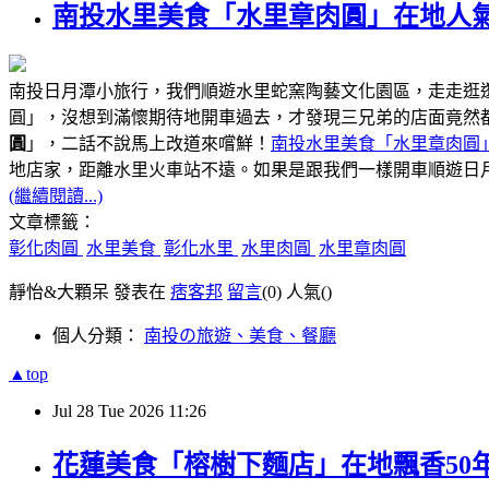
南投水里美食「水里章肉圓」在地人氣
南投日月潭小旅行，我們順遊水里蛇窯陶藝文化園區，走走逛
圓」，沒想到滿懷期待地開車過去，才發現三兄弟的店面竟然
圓
」，二話不說馬上改道來嚐鮮！
南投水里美食「水里章肉圓
距離水里火車站不遠
地店家，
。如果是跟我們一樣開車順遊日
(繼續閱讀...)
文章標籤：
彰化肉圓
水里美食
彰化水里
水里肉圓
水里章肉圓
靜怡&大顆呆 發表在
痞客邦
留言
(0)
人氣(
)
個人分類：
南投の旅遊、美食、餐廳
▲top
Jul
28
Tue
2026
11:26
花蓮美食「榕樹下麵店」在地飄香50