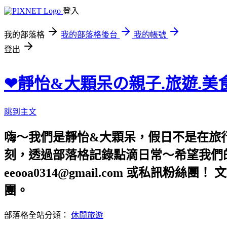
登入
我的部落格
我的部落格後台
我的帳號
登出
❤靜怡&大顆呆の親子.旅遊.美
跳到主文
嗨～我們是靜怡&大顆呆，假日不是在旅
刻，透過部落格記錄點滴日常～希望我們的文章，
eeooa0314@gmail.com 或私訊粉絲
團。
部落格全站分類：
休閒旅遊