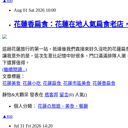
▲top
Aug
01
Sat
2026
10:00
花蓮香扁食：花蓮在地人氣扁食老店
這趟花蓮旅行的第一站，抵達後我們直接來好久沒吃的花蓮扁
讓我意外的是，這次生意比記憶中好很多，門口滿滿排隊人潮
下還算值得。
(繼續閱讀...)
文章標籤：
花蓮美食
花蓮小吃
花蓮扁食
花蓮市區美食
花蓮香扁食
靜怡&大顆呆 發表在
痞客邦
留言
(0)
人氣(
)
個人分類：
花蓮の旅遊、美食、餐廳
▲top
Jul
31
Fri
2026
14:20