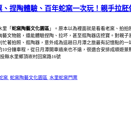
票、捏陶體驗、百年蛇窯一次玩！親手拉胚
水里「
蛇窯陶藝文化園區
」。原本以為裡面就是看看老窯、拍拍
陶藝文物館，還能體驗捏陶、拉坏，甚至逛陶器店挖寶。對親子
則忙著拍照、逛陶器，意外成為這趟日月潭之旅最有記憶點的一
約10分鐘車程，從日月潭開車過來也不遠，很適合安排成順遊景
南投縣水里鄉頂崁村回窯路16號
蛇窯
蛇窯陶藝文化園區
水里蛇窯門票