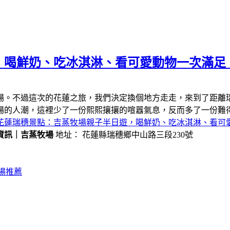
，喝鮮奶、吃冰淇淋、看可愛動物一次滿足
場。不過這次的花蓮之旅，我們決定換個地方走走，來到了距離
場的人潮，這裡少了一份熙熙攘攘的喧囂氣息，反而多了一份難
花蓮瑞穗景點：吉蒸牧場親子半日遊，喝鮮奶、吃冰淇淋、看可
資訊｜吉蒸牧場
地址： 花蓮縣瑞穗鄉中山路三段230號
場推薦