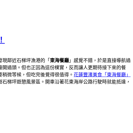
！
發現鄰近石梯坪漁港的「
東海餐廳
」感覺不錯，於是直接導航過
接開過頭。但也正因為這份樸實，反而讓人更期待接下來的餐
要稍微等候，但吃完後覺得很值得。
花蓮豐濱美食「東海餐廳」
遊石梯坪遊憩風景區。開車沿著花東海岸公路行駛時就能抵達，