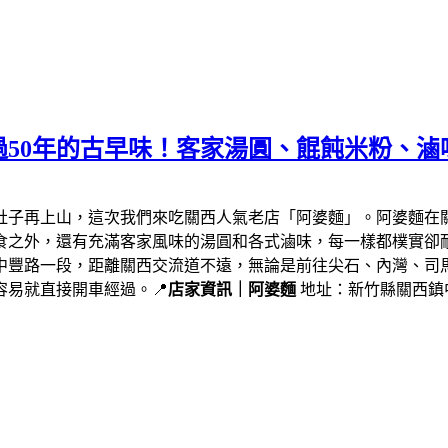
50年的古早味！客家湯圓、餛飩米粉、滷
肚子再上山，這次我們來吃關西人氣老店「阿婆麵」。阿婆麵在
食之外，還有充滿客家風味的湯圓和各式滷味，每一樣都樸實卻
中豐路一段，距離關西交流道不遠，無論是前往尖石、內灣、司
易就直接開車經過。📍
店家資訊｜阿婆麵
地址：新竹縣關西鎮中豐路