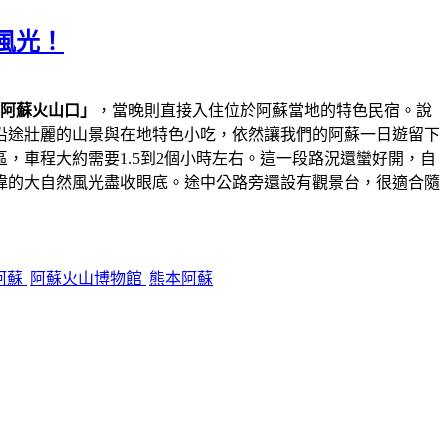
風光！
阿蘇火山口」
，當晚則直接入住位於阿蘇當地的特色民宿。說
沿途壯麗的山景與在地特色小吃，依然讓我們的阿蘇一日遊留下
，車程大約需要1.5到2個小時左右。這一段路況還蠻好開，自
偉的大自然風光盡收眼底。途中公路旁還設有觀景台，很適合隨
阿蘇
阿蘇火山博物館
熊本阿蘇