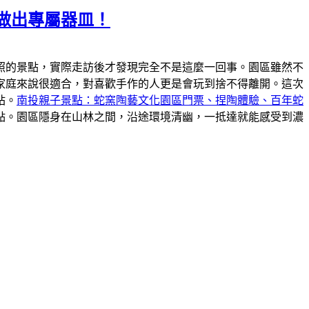
做出專屬器皿！
照的景點，實際走訪後才發現完全不是這麼一回事。園區雖然不
家庭來說很適合，對喜歡手作的人更是會玩到捨不得離開。這次
站。
南投親子景點：蛇窯陶藝文化園區門票、捏陶體驗、百年蛇
點。園區隱身在山林之間，沿途環境清幽，一抵達就能感受到濃