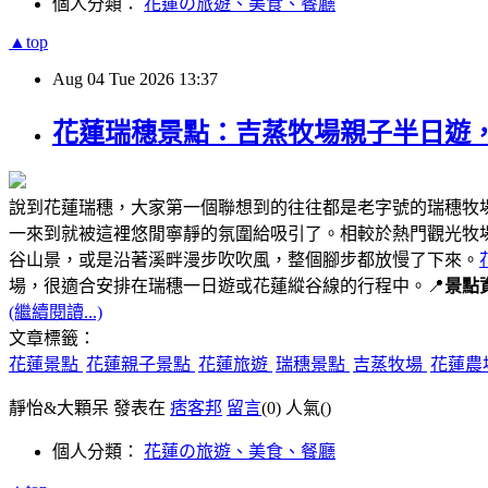
個人分類：
花蓮の旅遊、美食、餐廳
▲top
Aug
04
Tue
2026
13:37
花蓮瑞穗景點：吉蒸牧場親子半日遊
說到花蓮瑞穗，大家第一個聯想到的往往都是老字號的瑞穗牧
一來到就被這裡悠閒寧靜的氛圍給吸引了。相較於熱門觀光牧
谷山景，或是沿著溪畔漫步吹吹風，整個腳步都放慢了下來。
場，很適合安排在瑞穗一日遊或花蓮縱谷線的行程中。📍
景點
(繼續閱讀...)
文章標籤：
花蓮景點
花蓮親子景點
花蓮旅遊
瑞穗景點
吉蒸牧場
花蓮農
靜怡&大顆呆 發表在
痞客邦
留言
(0)
人氣(
)
個人分類：
花蓮の旅遊、美食、餐廳