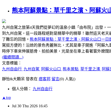
熊本阿蘇景點：草千里之濱、阿蘇火
九州自駕之旅第4天我們從夢幻的溫泉小鎮「由布院」出發，
到九州自駕，這一段路程絕對是精華中的精華！雖然這天老天
了難忘的回憶。
熊本阿蘇景點：草千里之濱、阿蘇火山口一日
駕挺方便的！沿途的景色秀麗無比，尤其是車子開進「阿蘇九
時停下車來伸展筋骨、拍拍美景，光是坐在車上看著窗外遼闊
(繼續閱讀...)
文章標籤：
九州自由行
九州自駕
阿蘇火山口
熊本景點
草千里之濱
阿蘇
靜怡&大顆呆 發表在
痞客邦
留言
(0)
人氣(
)
個人分類：
九州自由行
▲top
Jul
30
Thu
2026
16:45