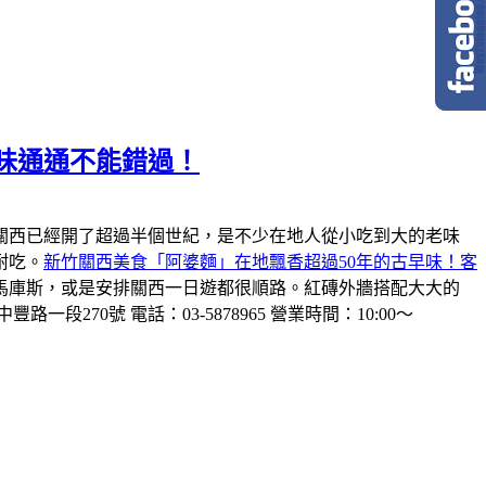
味通通不能錯過！
關西已經開了超過半個世紀，是不少在地人從小吃到大的老味
耐吃。
新竹關西美食「阿婆麵」在地飄香超過50年的古早味！客
馬庫斯，或是安排關西一日遊都很順路。紅磚外牆搭配大大的
一段270號 電話：03-5878965 營業時間：10:00～