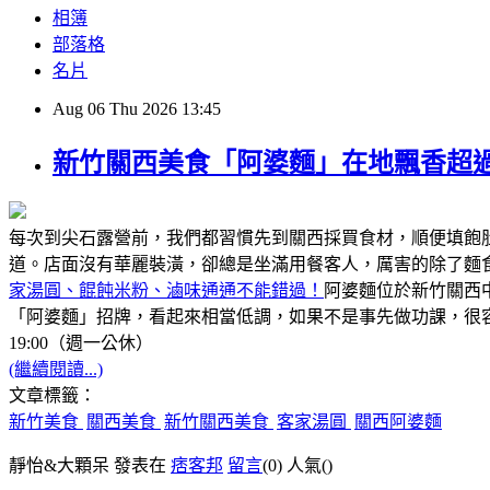
相簿
部落格
名片
Aug
06
Thu
2026
13:45
新竹關西美食「阿婆麵」在地飄香超過
每次到尖石露營前，我們都習慣先到關西採買食材，順便填飽
道。店面沒有華麗裝潢，卻總是坐滿用餐客人，厲害的除了麵
家湯圓、餛飩米粉、滷味通通不能錯過！
阿婆麵位於新竹關西
「阿婆麵」招牌，看起來相當低調，如果不是事先做功課，很容
19:00（週一公休）
(繼續閱讀...)
文章標籤：
新竹美食
關西美食
新竹關西美食
客家湯圓
關西阿婆麵
靜怡&大顆呆 發表在
痞客邦
留言
(0)
人氣(
)