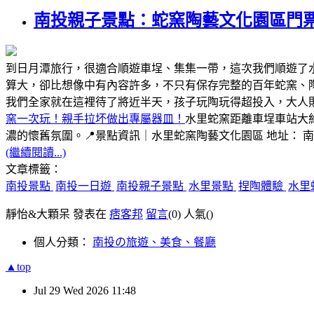
南投親子景點：蛇窯陶藝文化園區門
到日月潭旅行，很適合順遊車埕、集集一帶，這次我們順遊了
算大，卻比想像中有內容許多，不只有保存完整的百年蛇窯、
我們全家就在這裡待了將近半天，孩子玩陶玩得超投入，大人
窯一次玩！親手拉坏做出專屬器皿！
水里蛇窯距離車埕車站大
濃的懷舊氛圍。📍景點資訊｜水里蛇窯陶藝文化園區 地址： 
(繼續閱讀...)
文章標籤：
南投景點
南投一日遊
南投親子景點
水里景點
捏陶體驗
水里
靜怡&大顆呆 發表在
痞客邦
留言
(0)
人氣(
)
個人分類：
南投の旅遊、美食、餐廳
▲top
Jul
29
Wed
2026
11:48