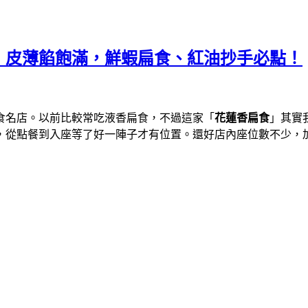
，皮薄餡飽滿，鮮蝦扁食、紅油抄手必點！
食名店。以前比較常吃液香扁食，不過這家「
花蓮香扁食
」其實
，從點餐到入座等了好一陣子才有位置。還好店內座位數不少，