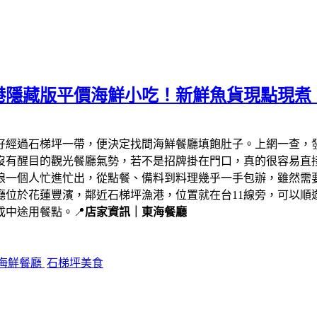
港隱藏版平價海鮮小吃！新鮮魚貨現點現煮
剛好經過石梯坪一帶，便決定找間海鮮餐廳填飽肚子。上網一查，
沒有醒目的觀光餐廳氣勢，若不是招牌掛在門口，真的很容易直
娘一個人忙進忙出，從點餐、備料到料理幾乎一手包辦，雖然需
廳位於花蓮豐濱，鄰近石梯坪漁港，位置就在台11線旁，可以順
中途用餐點。📍
店家資訊｜東海餐廳
海鮮餐廳
石梯坪美食