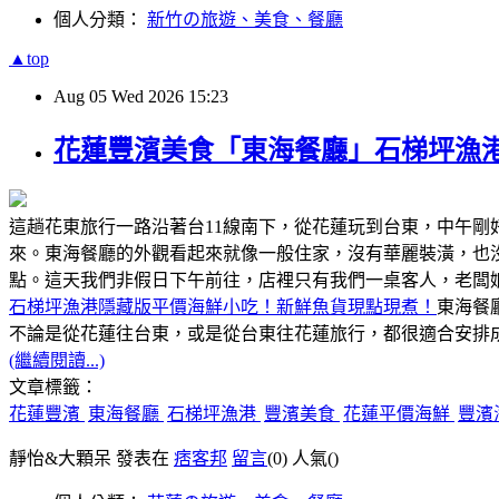
個人分類：
新竹の旅遊、美食、餐廳
▲top
Aug
05
Wed
2026
15:23
花蓮豐濱美食「東海餐廳」石梯坪漁
這趟花東旅行一路沿著台11線南下，從花蓮玩到台東，中午
來。東海餐廳的外觀看起來就像一般住家，沒有華麗裝潢，也
點。這天我們非假日下午前往，店裡只有我們一桌客人，老闆
石梯坪漁港隱藏版平價海鮮小吃！新鮮魚貨現點現煮！
東海餐
不論是從花蓮往台東，或是從台東往花蓮旅行，都很適合安排成
(繼續閱讀...)
文章標籤：
花蓮豐濱
東海餐廳
石梯坪漁港
豐濱美食
花蓮平價海鮮
豐濱
靜怡&大顆呆 發表在
痞客邦
留言
(0)
人氣(
)