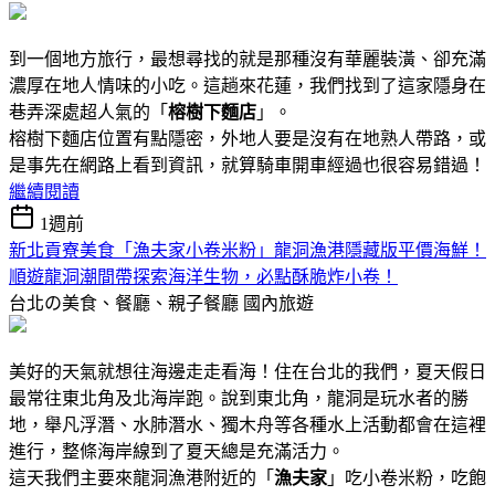
到一個地方旅行，最想尋找的就是那種沒有華麗裝潢、卻充滿
濃厚在地人情味的小吃。這趟來花蓮，我們找到了這家隱身在
巷弄深處超人氣的「
榕樹下麵店
」。
榕樹下麵店位置有點隱密，外地人要是沒有在地熟人帶路，或
是事先在網路上看到資訊，就算騎車開車經過也很容易錯過！
繼續閱讀
1週前
新北貢寮美食「漁夫家小卷米粉」龍洞漁港隱藏版平價海鮮！
順遊龍洞潮間帶探索海洋生物，必點酥脆炸小卷！
台北の美食、餐廳、親子餐廳
國內旅遊
美好的天氣就想往海邊走走看海！住在台北的我們，夏天假日
最常往東北角及北海岸跑。說到東北角，龍洞是玩水者的勝
地，舉凡浮潛、水肺潛水、獨木舟等各種水上活動都會在這裡
進行，整條海岸線到了夏天總是充滿活力。
這天我們主要來龍洞漁港附近的「
漁夫家
」吃小卷米粉，吃飽