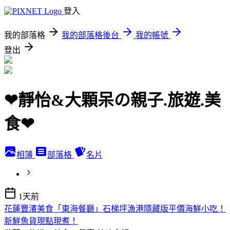
登入
我的部落格
我的部落格後台
我的帳號
登出
❤靜怡&大顆呆の親子.旅遊.美
食❤
相簿
部落格
名片
1天前
花蓮豐濱美食「東海餐廳」石梯坪漁港隱藏版平價海鮮小吃！
新鮮魚貨現點現煮！