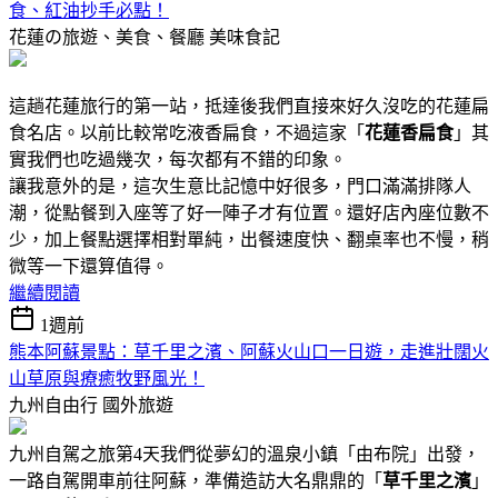
食、紅油抄手必點！
花蓮の旅遊、美食、餐廳
美味食記
這趟花蓮旅行的第一站，抵達後我們直接來好久沒吃的花蓮扁
食名店。以前比較常吃液香扁食，不過這家「
花蓮香扁食
」其
實我們也吃過幾次，每次都有不錯的印象。
讓我意外的是，這次生意比記憶中好很多，門口滿滿排隊人
潮，從點餐到入座等了好一陣子才有位置。還好店內座位數不
少，加上餐點選擇相對單純，出餐速度快、翻桌率也不慢，稍
微等一下還算值得。
繼續閱讀
1週前
熊本阿蘇景點：草千里之濱、阿蘇火山口一日遊，走進壯闊火
山草原與療癒牧野風光！
九州自由行
國外旅遊
九州自駕之旅第4天我們從夢幻的溫泉小鎮「由布院」出發，
一路自駕開車前往阿蘇，準備造訪大名鼎鼎的「
草千里之濱
」