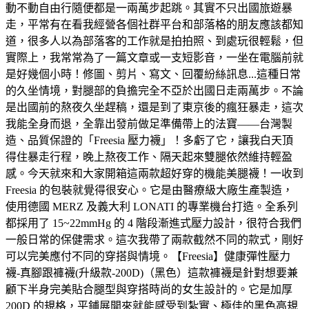
動不動自由行隨便都是一兩萬步起跳。其實不只出國旅遊暴
走，平常有在看我經營各個社群平台和部落格的朋友應該都知
道，很多人以為部落客的工作就是拍拍照、到處玩很輕鬆，但
實際上，我常常為了一篇文章或一支短影音，一坐在電腦前就
是好幾個小時！修圖、剪片、寫文、回覆紛絲訊息...這種日常
的久坐情境，對腿部的負擔完全不亞於出國日走兩萬步。不論
是出國前的熬夜久坐趕稿，還是到了東京後的瘋狂暴走，這次
我能全身而退，全靠出發前做足準備帶上的法寶——台灣製
造、品質保證的「Freesia 壓力襪」！多虧了它，讓我白天頂
得住暴走行程，晚上熬夜工作、隔天起來雙腿依然維持輕盈
感。今天就來和大家開箱這兩款超好穿的機能美腿襪！一收到
Freesia 的包裝就覺得很安心。它是由醫療級大廠生產製造，
使用德國 MERZ 及義大利 LONATI 的專業機台打造。全系列
都採用了 15~22mmHg 的 4 階段漸進式壓力設計，很符合我們
一般日常的保健需求。這次我帶了兩款截然不同的款式，剛好
可以完美應付不同的穿搭與情境。【Freesia】健康彈性壓力
襪-真腳跟褲襪(升級款-200D)（黑色）這款褲襪是針對想要兼
顧下半身完美貼合腿型與穿搭時尚的女生設計的。它是加厚
200D 的規格，平鋪展開來就能感受到紮實、極佳的黑色高規