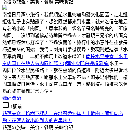
南投の旅遊、美食、餐廳
美味食記
南投日月潭小旅行，我們順遊水里蛇窯陶藝文化園區，走走逛
逛後肚子也有點餓了，想說既然都來到水里，就來吃個在地最
有名的小吃「肉圓」！原本我的口袋名單是名聲響亮的「董家
肉圓」，沒想到滿懷期待地開車過去，才發現三兄弟的店面竟
然都已經休息打烊了。不過沒關係，旅行中的小意外往往就是
巧遇美味的開始！我們立刻掏出手機搜尋，發現附近這家「
水
里章肉圓
」，二話不說馬上改道來嚐鮮！
南投水里美食「水里
章肉圓」在地人氣肉圓推薦，Q彈外皮配白醬超涮嘴!
水里章
肉圓位於水里民權路上，就在熱鬧的街道邊，附近大多是當地
的住宅與在地店家，距離水里火車站不遠。如果是跟我們一樣
開車順遊日月潭、水里蛇窯或車埕一帶，路過這裡順道來吃個
點心或正餐都非常方便。
繼續閱讀
1週前
花蓮美食「榕樹下麵店」在地飄香50年！土雞肉、腿扣肉必
點，花蓮人從小吃到大的古早味！
花蓮の旅遊、美食、餐廳
美味食記