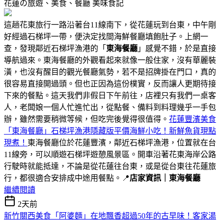
花蓮の旅遊、美食、餐廳
美味食記
這趟花東旅行一路沿著台11線南下，從花蓮玩到台東，中午剛
好經過石梯坪一帶，便決定找間海鮮餐廳填飽肚子。上網一
查，發現鄰近石梯坪漁港的「
東海餐廳
」感覺不錯，於是直接
導航過來。東海餐廳的外觀看起來就像一般住家，沒有華麗裝
潢，也沒有醒目的觀光餐廳氣勢，若不是招牌掛在門口，真的
很容易直接開過頭。但也正因為這份樸實，反而讓人更期待接
下來的餐點。這天我們非假日下午前往，店裡只有我們一桌客
人，老闆娘一個人忙進忙出，從點餐、備料到料理幾乎一手包
辦，雖然需要稍微等候，但吃完後覺得很值得。
花蓮豐濱美食
「東海餐廳」石梯坪漁港隱藏版平價海鮮小吃！新鮮魚貨現點
現煮！
東海餐廳位於花蓮豐濱，鄰近石梯坪漁港，位置就在台
11線旁，可以順遊石梯坪遊憩風景區。開車沿著花東海岸公路
行駛時就能抵達，不論是從花蓮往台東，或是從台東往花蓮旅
行，都很適合安排成中途用餐點。📍
店家資訊｜東海餐廳
繼續閱讀
2天前
新竹關西美食「阿婆麵」在地飄香超過50年的古早味！客家湯