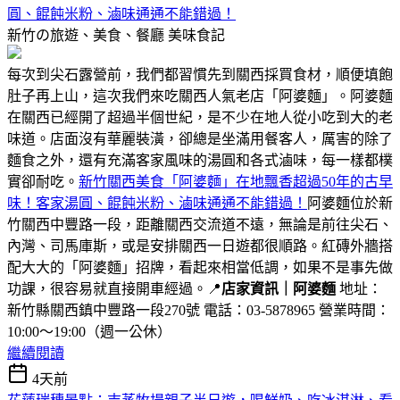
圓、餛飩米粉、滷味通通不能錯過！
新竹の旅遊、美食、餐廳
美味食記
每次到尖石露營前，我們都習慣先到關西採買食材，順便填飽
肚子再上山，這次我們來吃關西人氣老店「阿婆麵」。阿婆麵
在關西已經開了超過半個世紀，是不少在地人從小吃到大的老
味道。店面沒有華麗裝潢，卻總是坐滿用餐客人，厲害的除了
麵食之外，還有充滿客家風味的湯圓和各式滷味，每一樣都樸
實卻耐吃。
新竹關西美食「阿婆麵」在地飄香超過50年的古早
味！客家湯圓、餛飩米粉、滷味通通不能錯過！
阿婆麵位於新
竹關西中豐路一段，距離關西交流道不遠，無論是前往尖石、
內灣、司馬庫斯，或是安排關西一日遊都很順路。紅磚外牆搭
配大大的「阿婆麵」招牌，看起來相當低調，如果不是事先做
功課，很容易就直接開車經過。📍
店家資訊｜阿婆麵
地址：
新竹縣關西鎮中豐路一段270號 電話：03-5878965 營業時間：
10:00～19:00（週一公休）
繼續閱讀
4天前