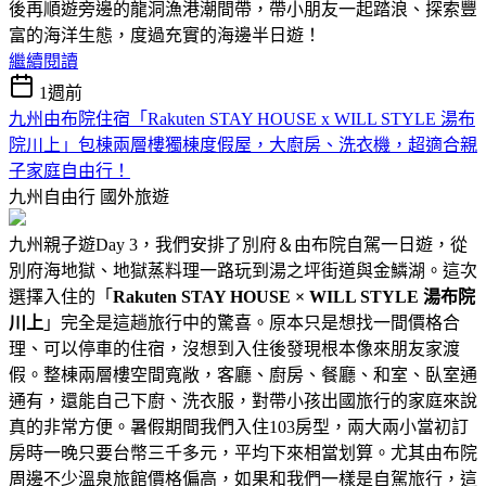
後再順遊旁邊的龍洞漁港潮間帶，帶小朋友一起踏浪、探索豐
富的海洋生態，度過充實的海邊半日遊！
繼續閱讀
1週前
九州由布院住宿「Rakuten STAY HOUSE x WILL STYLE 湯布
院川上」包棟兩層樓獨棟度假屋，大廚房、洗衣機，超適合親
子家庭自由行！
九州自由行
國外旅遊
九州親子遊Day 3，我們安排了別府＆由布院自駕一日遊，從
別府海地獄、地獄蒸料理一路玩到湯之坪街道與金鱗湖。這次
選擇入住的「
Rakuten STAY HOUSE × WILL STYLE 湯布院
川上
」完全是這趟旅行中的驚喜。原本只是想找一間價格合
理、可以停車的住宿，沒想到入住後發現根本像來朋友家渡
假。整棟兩層樓空間寬敞，客廳、廚房、餐廳、和室、臥室通
通有，還能自己下廚、洗衣服，對帶小孩出國旅行的家庭來說
真的非常方便。暑假期間我們入住103房型，兩大兩小當初訂
房時一晚只要台幣三千多元，平均下來相當划算。尤其由布院
周邊不少溫泉旅館價格偏高，如果和我們一樣是自駕旅行，這