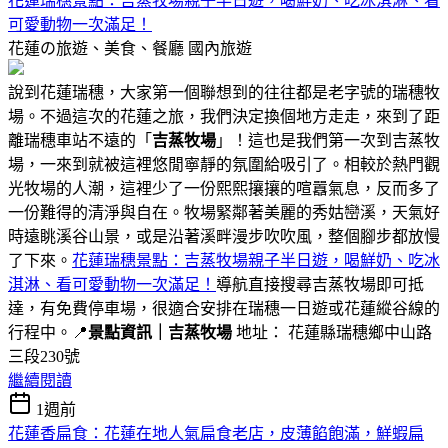
花蓮瑞穗景點：吉蒸牧場親子半日遊，喝鮮奶、吃冰淇淋、看
可愛動物一次滿足！
花蓮の旅遊、美食、餐廳
國內旅遊
說到花蓮瑞穗，大家第一個聯想到的往往都是老字號的瑞穗牧
場。不過這次的花蓮之旅，我們決定換個地方走走，來到了距
離瑞穗車站不遠的「
吉蒸牧場
」！這也是我們第一次到吉蒸牧
場，一來到就被這裡悠閒寧靜的氛圍給吸引了。相較於熱門觀
光牧場的人潮，這裡少了一份熙熙攘攘的喧囂氣息，反而多了
一份難得的清淨與自在。牧場緊鄰著美麗的秀姑巒溪，天氣好
時遠眺溪谷山景，或是沿著溪畔漫步吹吹風，整個腳步都放慢
了下來。
花蓮瑞穗景點：吉蒸牧場親子半日遊，喝鮮奶、吃冰
淇淋、看可愛動物一次滿足！
導航直接搜尋吉蒸牧場即可抵
達，有免費停車場，很適合安排在瑞穗一日遊或花蓮縱谷線的
行程中。📍
景點資訊｜吉蒸牧場
地址： 花蓮縣瑞穗鄉中山路
三段230號
繼續閱讀
1週前
花蓮香扁食：花蓮在地人氣扁食老店，皮薄餡飽滿，鮮蝦扁