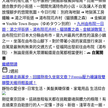
大城市的匆忙感，也不像熱門商圈那樣擁擠喧鬧，而是一條條
適合散步的小街道、一間間充滿特色的小店，以及讓人不自覺
放慢腳步的悠閒氛圍。今日行程： 別府海地獄 ➔ 地獄蒸工房
鐵輪 ➔ 湯之坪街道 ➔ 湯布院花卉村（貓頭鷹之森） ➔ 金鱗湖
➔ YouMe Town Beppu（ゆめタウン別府）。
九州由布院一日
遊：湯之坪街道、湯布院花卉村、貓頭鷹之森、金鱗湖散策！
由布院位於日本大分縣由布市，是九州最具代表性的溫泉小鎮
之一，坐落在由布岳山腳下，對於帶著小孩的家庭旅行來說，
自駕是最無拘無束的交通方式。從福岡出發前往由布院（湯布
院），無論是搭乘大眾運輸還是自駕都相當便利：🚗
自駕開
車
繼續閱讀
2週前
出國暴走兩萬步、回國熬夜久坐寫文章？Freesia壓力襪讓我雙
腿整天維持輕盈感！
靜怡の愛分享~日常生活、美髮美睫保養、家電用品
生活綜合
剛從東京回來，這趟旅程每天都在挑戰靈魂與體力的極限！有
去過東京自助旅行的人一定懂，涉谷、新宿、淺草寺走一圈，