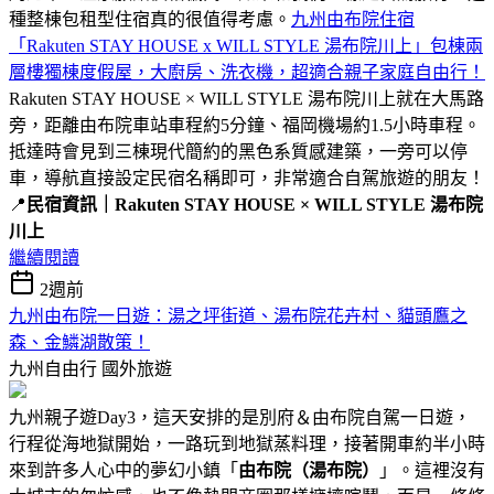
種整棟包租型住宿真的很值得考慮。
九州由布院住宿
「Rakuten STAY HOUSE x WILL STYLE 湯布院川上」包棟兩
層樓獨棟度假屋，大廚房、洗衣機，超適合親子家庭自由行！
Rakuten STAY HOUSE × WILL STYLE 湯布院川上就在大馬路
旁，距離由布院車站車程約5分鐘、福岡機場約1.5小時車程。
抵達時會見到三棟現代簡約的黑色系質感建築，一旁可以停
車，導航直接設定民宿名稱即可，非常適合自駕旅遊的朋友！
📍
民宿資訊｜Rakuten STAY HOUSE × WILL STYLE 湯布院
川上
繼續閱讀
2週前
九州由布院一日遊：湯之坪街道、湯布院花卉村、貓頭鷹之
森、金鱗湖散策！
九州自由行
國外旅遊
九州親子遊Day3，這天安排的是別府＆由布院自駕一日遊，
行程從海地獄開始，一路玩到地獄蒸料理，接著開車約半小時
來到許多人心中的夢幻小鎮「
由布院（湯布院）
」。這裡沒有