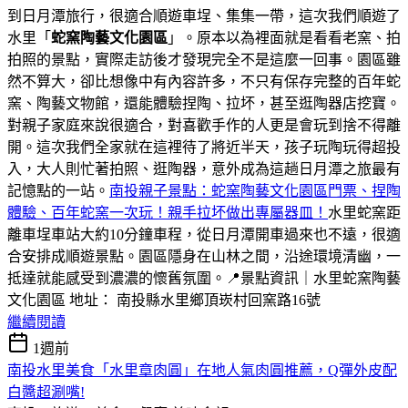
到日月潭旅行，很適合順遊車埕、集集一帶，這次我們順遊了
水里「
蛇窯陶藝文化園區
」。原本以為裡面就是看看老窯、拍
拍照的景點，實際走訪後才發現完全不是這麼一回事。園區雖
然不算大，卻比想像中有內容許多，不只有保存完整的百年蛇
窯、陶藝文物館，還能體驗捏陶、拉坏，甚至逛陶器店挖寶。
對親子家庭來說很適合，對喜歡手作的人更是會玩到捨不得離
開。這次我們全家就在這裡待了將近半天，孩子玩陶玩得超投
入，大人則忙著拍照、逛陶器，意外成為這趟日月潭之旅最有
記憶點的一站。
南投親子景點：蛇窯陶藝文化園區門票、捏陶
體驗、百年蛇窯一次玩！親手拉坏做出專屬器皿！
水里蛇窯距
離車埕車站大約10分鐘車程，從日月潭開車過來也不遠，很適
合安排成順遊景點。園區隱身在山林之間，沿途環境清幽，一
抵達就能感受到濃濃的懷舊氛圍。📍景點資訊｜水里蛇窯陶藝
文化園區 地址： 南投縣水里鄉頂崁村回窯路16號
繼續閱讀
1週前
南投水里美食「水里章肉圓」在地人氣肉圓推薦，Q彈外皮配
白醬超涮嘴!