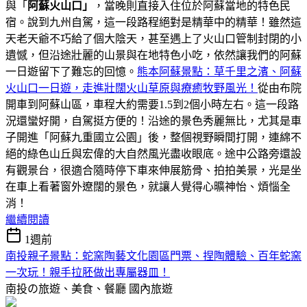
與「
阿蘇火山口」
，當晚則直接入住位於阿蘇當地的特色民
宿。說到九州自駕，這一段路程絕對是精華中的精華！雖然這
天老天爺不巧給了個大陰天，甚至遇上了火山口管制封閉的小
遺憾，但沿途壯麗的山景與在地特色小吃，依然讓我們的阿蘇
一日遊留下了難忘的回憶。
熊本阿蘇景點：草千里之濱、阿蘇
火山口一日遊，走進壯闊火山草原與療癒牧野風光！
從由布院
開車到阿蘇山區，車程大約需要1.5到2個小時左右。這一段路
況還蠻好開，自駕挺方便的！沿途的景色秀麗無比，尤其是車
子開進「阿蘇九重國立公園」後，整個視野瞬間打開，連綿不
絕的綠色山丘與宏偉的大自然風光盡收眼底。途中公路旁還設
有觀景台，很適合隨時停下車來伸展筋骨、拍拍美景，光是坐
在車上看著窗外遼闊的景色，就讓人覺得心曠神怡、煩惱全
消！
繼續閱讀
1週前
南投親子景點：蛇窯陶藝文化園區門票、捏陶體驗、百年蛇窯
一次玩！親手拉胚做出專屬器皿！
南投の旅遊、美食、餐廳
國內旅遊