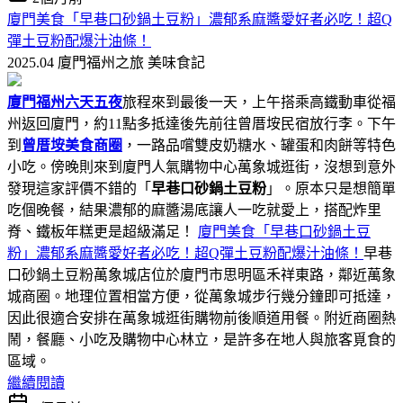
廈門美食「早巷口砂鍋土豆粉」濃郁系麻醬愛好者必吃！超Q
彈土豆粉配爆汁油條！
2025.04 廈門福州之旅
美味食記
廈門福州六天五夜
旅程來到最後一天，上午搭乘高鐵動車從福
州返回廈門，約11點多抵達後先前往曾厝垵民宿放行李。下午
到
曾厝垵美食商圈
，一路品嚐雙皮奶糖水、罐蛋和肉餅等特色
小吃。傍晚則來到廈門人氣購物中心萬象城逛街，沒想到意外
發現這家評價不錯的「
早巷口砂鍋土豆粉
」。原本只是想簡單
吃個晚餐，結果濃郁的麻醬湯底讓人一吃就愛上，搭配炸里
脊、鐵板年糕更是超級滿足！
廈門美食「早巷口砂鍋土豆
粉」濃郁系麻醬愛好者必吃！超Q彈土豆粉配爆汁油條！
早巷
口砂鍋土豆粉萬象城店位於廈門市思明區禾祥東路，鄰近萬象
城商圈。地理位置相當方便，從萬象城步行幾分鐘即可抵達，
因此很適合安排在萬象城逛街購物前後順道用餐。附近商圈熱
鬧，餐廳、小吃及購物中心林立，是許多在地人與旅客覓食的
區域。
繼續閱讀