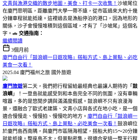
文青與漁港交織的散步地圖，美食、打卡一次收集！
沙坡尾位
在廈門思明區，距離廈門大學一帶不遠，從市區過來大約十幾
分鐘車程就能抵達。這裡過去是漁船停泊的港口，因為地形的
關係，沙子會慢慢堆積到這個區域，才有了「沙坡尾」這個名
字。🚗
交通指南：
繼續閱讀
3個月前
廈門自由行「鼓浪嶼一日遊攻略」搭船方式、島上景點、必吃
美食一次看！
2025.04 廈門福州之旅
國外旅遊
廈門旅遊
第二天，我們把行程留給最經典也最讓人期待的「
鼓
浪嶼
」！一登島就能感受到和本島完全不同的氛圍，沒有車輛
喧囂，多的是悠閒步調與滿滿度假感。鼓浪嶼不只有浪漫海
景，還融合了歐式老建築、文青小店與各式在地小吃，是一個
適合慢慢走、慢慢拍、慢慢吃的地方。
廈門自由行「鼓浪嶼一
日遊攻略」搭船方式、島上景點、必吃美食一次看！
鼓浪嶼位
於廈門島西南隅，與廈門市區隔海相望，搭船大約15～20分鐘
就能抵達。整座島不大，但景點密集，很適合安排一整天行程