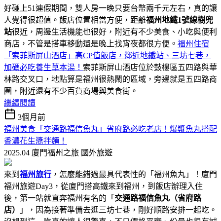
好碰上51連假期間，雙人房一晚只要台幣兩千元左右，真的讓
人覺得很超值。飯店位置相當方便，距離
福州地鐵1號線樹兜
站
很近，周邊生活機能也很好，附近有不少美食、小吃與便利
商店，不管是搭車移動還是晚上找宵夜都很方便。
福州住宿
「索菲斯屏山酒店」高CP值飯店，鄰近地鐵站、三坊七巷，
加碼必吃養生草本湯！
索菲斯屏山酒店位於鼓樓區五四路與華
林路交叉口，地點算是福州很熱鬧的區域，旁邊就是五四路商
圈，附近還有不少百貨商場與美食街。
繼續閱讀
3個月前
福州美食「交通路福信魚丸」省府路必吃老店！爆漿魚丸搭配
香濃花生醬拌麵！
2025.04 廈門福州之旅
國外旅遊
來到
福州旅行
，怎麼能錯過最具代表性的「福州魚丸」！廈門
福州旅遊Day3，從廈門搭高鐵來到福州，到飯店辦理入住
後，第一站就直奔福州有名的「
交通路福信魚丸（省府路
店）
」，因為接著準備去逛三坊七巷，剛好順路安排一起吃。