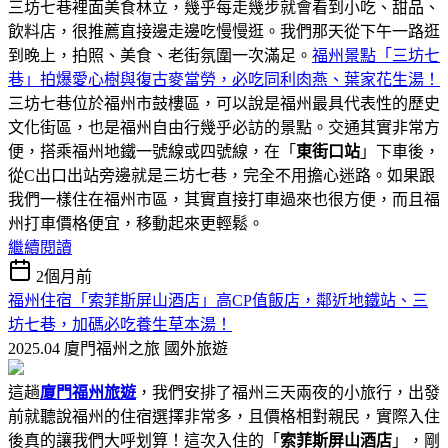
三坊七巷裡面美食林立，幾乎每走幾步就會看到小吃、甜品、
飲料店，很推薦直接邊走邊吃慢慢逛。我們那天從下午一路逛
到晚上，拍照、美食、老街氛圍一次滿足。
福州景點「三坊七
巷」拍爆愛心樹與復古麥當勞，必吃同利肉燕、葉家花生湯！
三坊七巷位於福州市鼓樓區，可以說是福州最具代表性的歷史
文化街區，也是福州自由行幾乎必訪的景點。交通其實非常方
便，搭乘福州地鐵一號線或四號線，在「
東街口站
」下車後，
從C出口出站旁邊就是三坊七巷，完全不用擔心迷路。如果跟
我們一樣住在福州市區，其實直接打車過來也很方便，而且福
州打車價格便宜，移動起來更輕鬆。
繼續閱讀
2個月前
福州住宿「索菲斯屏山酒店」高CP值飯店，鄰近地鐵站、三
坊七巷，加碼必吃養生草本湯！
2025.04 廈門福州之旅
國外旅遊
這趟
廈門福州旅遊
，我們安排了福州三天兩夜的小旅行，出發
前就聽說福州的住宿選擇非常多，且價格相對親民，實際入住
後真的讓我們大呼划算！這次入住的「
索菲斯屏山酒店
」，剛