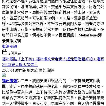
與海邊都不遠。這區算是廈門熱門的旅遊住宿區域，周邊聚集
許多民宿、咖啡館與小吃店。交通部分其實算方便，附近的公
車網絡非常發達，周邊有曾厝垵民宿村站、曾山站、太清宮
站、曾厝垵站等。可以換乘B8路、J103路、鷺島觀光旅遊1
線、48路等多條公車路線，不管是要去廈門大學、南普陀寺還
是中山路步行街，交通都非常方便。我們是直接打車過來，在
廈門打車很方便，價格也不貴。📍
民宿資訊｜ MokaHouse海
景度假民宿
繼續閱讀
2個月前
福州景點「上下杭」福州版文青老街！邊走邊吃超好拍，還有
2元麻婆豆腐太誇張！
2025.04 廈門福州之旅
國外旅遊
福州旅遊
第二天，我們安排到很熱門的「
上下杭歷史文化街
區
」走走。原本想說就是一般老街，實際來到這裡後才發現，
比想像中更有味道！上下杭不只有許多保留完整的古街建築，
還融合了不少文青店鋪、咖啡館與特色美食，很適合安排半天
到一天慢慢散步。白天和晚上氛圍完全不同，白天適合慢慢拍