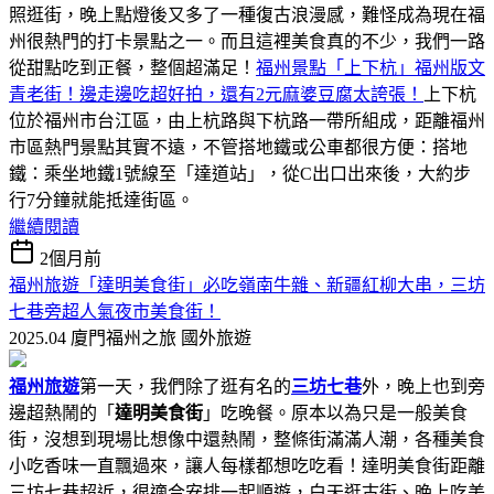
照逛街，晚上點燈後又多了一種復古浪漫感，難怪成為現在福
州很熱門的打卡景點之一。而且這裡美食真的不少，我們一路
從甜點吃到正餐，整個超滿足！
福州景點「上下杭」福州版文
青老街！邊走邊吃超好拍，還有2元麻婆豆腐太誇張！
上下杭
位於福州市台江區，由上杭路與下杭路一帶所組成，距離福州
市區熱門景點其實不遠，不管搭地鐵或公車都很方便：搭地
鐵：乘坐地鐵1號線至「達道站」，從C出口出來後，大約步
行7分鐘就能抵達街區。
繼續閱讀
2個月前
福州旅遊「達明美食街」必吃嶺南牛雜、新疆紅柳大串，三坊
七巷旁超人氣夜市美食街！
2025.04 廈門福州之旅
國外旅遊
福州旅遊
第一天，我們除了逛有名的
三坊七巷
外，晚上也到旁
邊超熱鬧的「
達明美食街
」吃晚餐。原本以為只是一般美食
街，沒想到現場比想像中還熱鬧，整條街滿滿人潮，各種美食
小吃香味一直飄過來，讓人每樣都想吃吃看！達明美食街距離
三坊七巷超近，很適合安排一起順遊，白天逛古街、晚上吃美