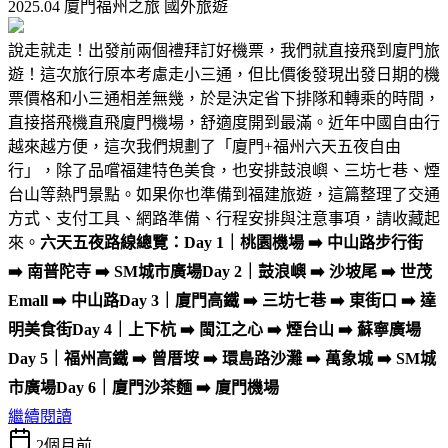
2025.04 廈門福州之旅
國外旅遊
說走就走！出發前兩個禮拜訂好機票，我們就直接飛到廈門旅
遊！這次旅行原本考慮走小三通，但比價後發現出發日期的機
票價格和小三通相差無幾，於是決定省下排隊和轉乘的時間，
直接搭飛機直飛廈門機場，舒適度開到最滿。近年中國自由行
越來越方便，這次我們規劃了「廈門+福州六天五夜自由
行」，除了品嚐福建特色美食，也安排鼓浪嶼、三坊七巷、煙
台山等熱門景點。如果你也準備到福建旅遊，這篇整理了交通
方式、支付工具、網路準備、行程安排與注意事項，請收藏起
來。
六天五夜路線總覽：
Day 1｜桃園機場 ➡️ 中山路步行街
➡️ 南普陀寺 ➡️ SM城市廣場
Day 2｜鼓浪嶼 ➡️ 沙坡尾 ➡️ 世茂
Emall ➡️ 中山路
Day 3｜廈門高鐵 ➡️ 三坊七巷 ➡️ 東街口 ➡️ 達
明美食街
Day 4｜上下杭 ➡️ 閩江之心 ➡️ 煙台山 ➡️ 蘇寧廣場
Day 5｜福州高鐵 ➡️ 曾厝垵 ➡️ 環島路沙灘 ➡️ 萬象城 ➡️ SM城
市廣場
Day 6｜廈門沙茶麵 ➡️ 廈門機場
繼續閱讀
2個月前