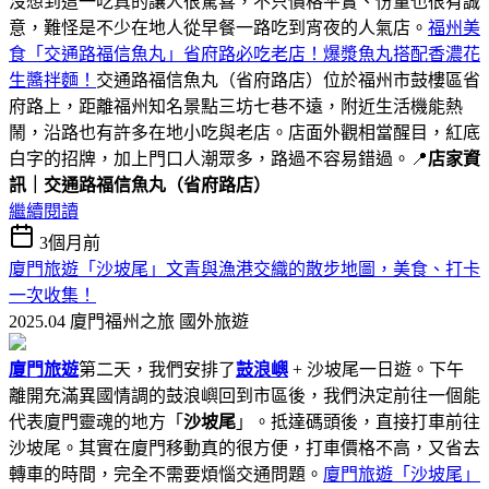
沒想到這一吃真的讓人很驚喜，不只價格平實、份量也很有誠
意，難怪是不少在地人從早餐一路吃到宵夜的人氣店。
福州美
食「交通路福信魚丸」省府路必吃老店！爆漿魚丸搭配香濃花
生醬拌麵！
交通路福信魚丸（省府路店）位於福州市鼓樓區省
府路上，距離福州知名景點三坊七巷不遠，附近生活機能熱
鬧，沿路也有許多在地小吃與老店。店面外觀相當醒目，紅底
白字的招牌，加上門口人潮眾多，路過不容易錯過。📍
店家資
訊｜交通路福信魚丸（省府路店）
繼續閱讀
3個月前
廈門旅遊「沙坡尾」文青與漁港交織的散步地圖，美食、打卡
一次收集！
2025.04 廈門福州之旅
國外旅遊
廈門旅遊
第二天，我們安排了
鼓浪嶼
+ 沙坡尾一日遊。下午
離開充滿異國情調的鼓浪嶼回到市區後，我們決定前往一個能
代表廈門靈魂的地方「
沙坡尾
」。抵達碼頭後，直接打車前往
沙坡尾。其實在廈門移動真的很方便，打車價格不高，又省去
轉車的時間，完全不需要煩惱交通問題。
廈門旅遊「沙坡尾」