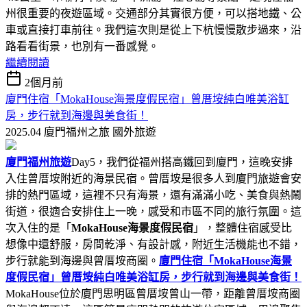
州很重要的夜遊區域。交通部分其實很方便，可以搭地鐵、公
車或直接打車前往。我們這次則是從上下杭慢慢散步過來，沿
路看看街景，也別有一番感覺。
繼續閱讀
2個月前
廈門住宿「MokaHouse海景度假民宿」曾厝垵純白唯美浴缸
房，步行就到海邊與美食街！
2025.04 廈門福州之旅
國外旅遊
廈門福州旅遊
Day5，我們從福州搭高鐵回到廈門，這晚安排
入住曾厝垵附近的海景民宿。曾厝垵是很多人到廈門旅遊會安
排的熱門區域，這裡不只有海景，還有滿滿小吃、美食與熱鬧
街道，很適合安排住上一晚，感受和市區不同的旅行氛圍。這
次入住的是「
MokaHouse海景度假民宿
」，整體住宿感受比
想像中還舒服，房間乾淨、有設計感，附近生活機能也不錯，
步行就能到海邊與曾厝垵商圈。
廈門住宿「MokaHouse海景
度假民宿」曾厝垵純白唯美浴缸房，步行就到海邊與美食街！
MokaHouse位於廈門思明區曾厝垵曾山一帶，距離曾厝垵商圈