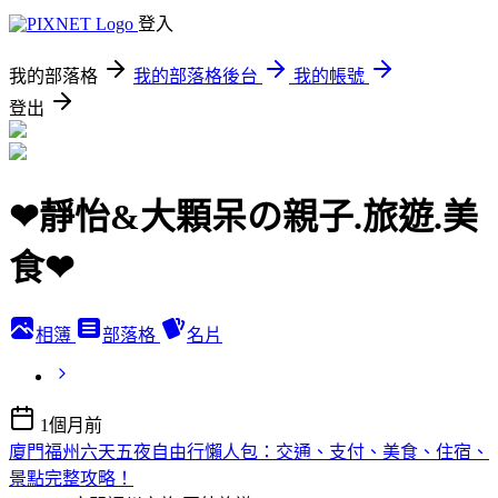
登入
我的部落格
我的部落格後台
我的帳號
登出
❤靜怡&大顆呆の親子.旅遊.美
食❤
相簿
部落格
名片
1個月前
廈門福州六天五夜自由行懶人包：交通、支付、美食、住宿、
景點完整攻略！