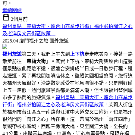
可。
繼續閱讀
2個月前
福州景點「茉莉大街、煙台山商業步行街」福州必拍閩江之心
及老洋房文青街區散策！
2025.04 廈門福州之旅
國外旅遊
福州旅遊
第二天，我們上午先到
上下杭
走走吃美食，接著一路
散步前往「
茉莉大街
」。其實上下杭、茉莉大街與煙台山這幾
個景點彼此距離不遠，很適合安排成半日或一日散步行程，邊
走邊逛、累了再找間咖啡店休息，整體氛圍相當悠閒。旅行這
天福州天氣很好，沿路散步感受在地氛圍很不錯，只是剛好碰
上五一連假，熱門旅遊景點都是滿滿人潮，但也讓福州整個城
市多了熱鬧的旅遊氣氛。
福州景點「茉莉大街、煙台山商業步
行街」福州必拍閩江之心及老洋房文青街區散策！
茉莉大街位
於福州市台江區五一南路與江濱中大道交叉口附近，也是福州
很熱門的「閩江之心」所在地。這一帶屬於福州「兩江四岸」
景觀帶核心區域，西起三縣洲大橋、東至閩江大橋，全長約
4.1公里，串聯青年廣場、中洲島、江心島等景點，是現在福