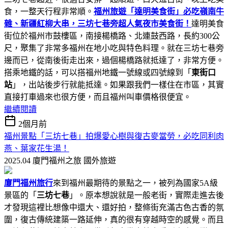
食，一整天行程非常順。
福州旅遊「達明美食街」必吃嶺南牛
雜、新疆紅柳大串，三坊七巷旁超人氣夜市美食街！
達明美食
街位於福州市鼓樓區，南接楊橋路、北連鼓西路，長約300公
尺，聚集了非常多福州在地小吃與特色料理。就在三坊七巷旁
邊而已，從南後街走出來，過個楊橋路就抵達了，非常方便。
搭乘地鐵的話，可以搭福州地鐵一號線或四號線到「
東街口
站
」，出站後步行就能抵達。如果跟我們一樣住在市區，其實
直接打車過來也很方便，而且福州叫車價格很便宜。
繼續閱讀
2個月前
福州景點「三坊七巷」拍爆愛心樹與復古麥當勞，必吃同利肉
燕、葉家花生湯！
2025.04 廈門福州之旅
國外旅遊
廈門福州旅行
來到福州最期待的景點之一，被列為國家5A級
景區的「
三坊七巷
」。原本想說就是一般老街，實際走進去後
才發現這裡比想像中還大、還好拍，整條街充滿古色古香的氛
圍，復古傳統建築一路延伸，真的很有穿越時空的感覺。而且