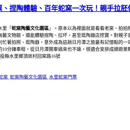
票、捏陶體驗、百年蛇窯一次玩！親手拉胚
水里「
蛇窯陶藝文化園區
」。原本以為裡面就是看看老窯、拍拍
陶藝文物館，還能體驗捏陶、拉坏，甚至逛陶器店挖寶。對親子
則忙著拍照、逛陶器，意外成為這趟日月潭之旅最有記憶點的一
約10分鐘車程，從日月潭開車過來也不遠，很適合安排成順遊景
南投縣水里鄉頂崁村回窯路16號
蛇窯
蛇窯陶藝文化園區
水里蛇窯門票