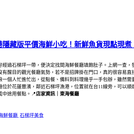
港隱藏版平價海鮮小吃！新鮮魚貨現點現煮
剛好經過石梯坪一帶，便決定找間海鮮餐廳填飽肚子。上網一查，
沒有醒目的觀光餐廳氣勢，若不是招牌掛在門口，真的很容易直
娘一個人忙進忙出，從點餐、備料到料理幾乎一手包辦，雖然需
廳位於花蓮豐濱，鄰近石梯坪漁港，位置就在台11線旁，可以順
中途用餐點。📍
店家資訊｜東海餐廳
海鮮餐廳
石梯坪美食