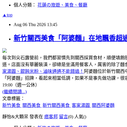
個人分類：
花蓮の旅遊、美食、餐廳
▲top
Aug
06
Thu
2026
13:45
新竹關西美食「阿婆麵」在地飄香超過
每次到尖石露營前，我們都習慣先到關西採買食材，順便填飽
道。店面沒有華麗裝潢，卻總是坐滿用餐客人，厲害的除了麵
家湯圓、餛飩米粉、滷味通通不能錯過！
阿婆麵位於新竹關西
「阿婆麵」招牌，看起來相當低調，如果不是事先做功課，很容
19:00（週一公休）
(繼續閱讀...)
文章標籤：
新竹美食
關西美食
新竹關西美食
客家湯圓
關西阿婆麵
靜怡&大顆呆 發表在
痞客邦
留言
(0)
人氣(
)