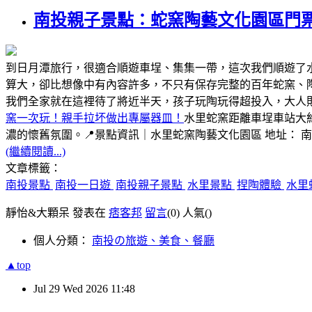
南投親子景點：蛇窯陶藝文化園區門
到日月潭旅行，很適合順遊車埕、集集一帶，這次我們順遊了
算大，卻比想像中有內容許多，不只有保存完整的百年蛇窯、
我們全家就在這裡待了將近半天，孩子玩陶玩得超投入，大人
窯一次玩！親手拉坏做出專屬器皿！
水里蛇窯距離車埕車站大
濃的懷舊氛圍。📍景點資訊｜水里蛇窯陶藝文化園區 地址： 
(繼續閱讀...)
文章標籤：
南投景點
南投一日遊
南投親子景點
水里景點
捏陶體驗
水里
靜怡&大顆呆 發表在
痞客邦
留言
(0)
人氣(
)
個人分類：
南投の旅遊、美食、餐廳
▲top
Jul
29
Wed
2026
11:48