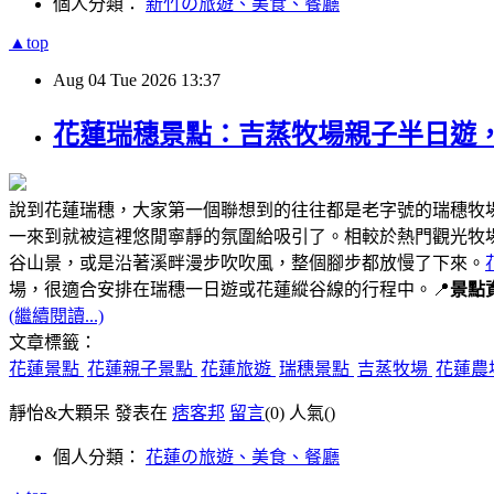
個人分類：
新竹の旅遊、美食、餐廳
▲top
Aug
04
Tue
2026
13:37
花蓮瑞穗景點：吉蒸牧場親子半日遊
說到花蓮瑞穗，大家第一個聯想到的往往都是老字號的瑞穗牧
一來到就被這裡悠閒寧靜的氛圍給吸引了。相較於熱門觀光牧
谷山景，或是沿著溪畔漫步吹吹風，整個腳步都放慢了下來。
場，很適合安排在瑞穗一日遊或花蓮縱谷線的行程中。📍
景點
(繼續閱讀...)
文章標籤：
花蓮景點
花蓮親子景點
花蓮旅遊
瑞穗景點
吉蒸牧場
花蓮農
靜怡&大顆呆 發表在
痞客邦
留言
(0)
人氣(
)
個人分類：
花蓮の旅遊、美食、餐廳