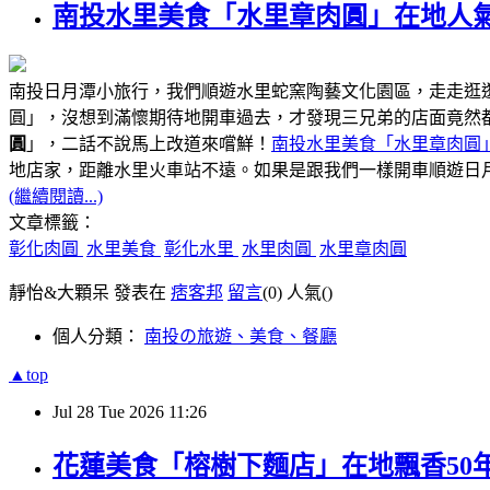
南投水里美食「水里章肉圓」在地人氣
南投日月潭小旅行，我們順遊水里蛇窯陶藝文化園區，走走逛
圓」，沒想到滿懷期待地開車過去，才發現三兄弟的店面竟然
圓
」，二話不說馬上改道來嚐鮮！
南投水里美食「水里章肉圓
距離水里火車站不遠
地店家，
。如果是跟我們一樣開車順遊日
(繼續閱讀...)
文章標籤：
彰化肉圓
水里美食
彰化水里
水里肉圓
水里章肉圓
靜怡&大顆呆 發表在
痞客邦
留言
(0)
人氣(
)
個人分類：
南投の旅遊、美食、餐廳
▲top
Jul
28
Tue
2026
11:26
花蓮美食「榕樹下麵店」在地飄香50