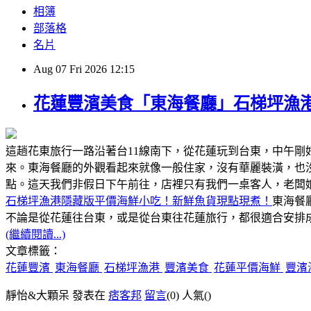
相簿
部落格
名片
Aug
07
Fri
2026
12:15
花蓮豐濱美食「東海餐廳」石梯坪漁
這趟花東旅行一路沿著台11線南下，從花蓮玩到台東，中午
來。東海餐廳的外觀看起來就像一般住家，沒有華麗裝潢，也
點。這天我們非假日下午前往，店裡只有我們一桌客人，老闆
石梯坪漁港隱藏版平價海鮮小吃！新鮮魚貨現點現煮！
東海餐
不論是從花蓮往台東，或是從台東往花蓮旅行，都很適合安排成
(繼續閱讀...)
文章標籤：
花蓮豐濱
東海餐廳
石梯坪漁港
豐濱美食
花蓮平價海鮮
豐濱
靜怡&大顆呆 發表在
痞客邦
留言
(0)
人氣(
)