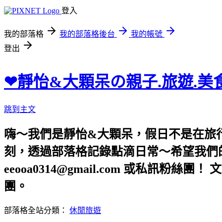
登入
我的部落格
我的部落格後台
我的帳號
登出
❤靜怡&大顆呆の親子.旅遊.美
跳到主文
嗨～我們是靜怡&大顆呆，假日不是在旅
刻，透過部落格記錄點滴日常～希望我們的文章，
eeooa0314@gmail.com 或私訊粉絲
團。
部落格全站分類：
休閒旅遊