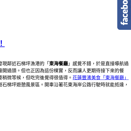
！
發現鄰近石梯坪漁港的「
東海餐廳
」感覺不錯，於是直接導航過
接開過頭。但也正因為這份樸實，反而讓人更期待接下來的餐
要稍微等候，但吃完後覺得很值得。
花蓮豐濱美食「東海餐廳」
遊石梯坪遊憩風景區。開車沿著花東海岸公路行駛時就能抵達，