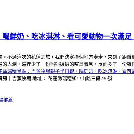
，喝鮮奶、吃冰淇淋、看可愛動物一次滿足
場。不過這次的花蓮之旅，我們決定換個地方走走，來到了距離
場的人潮，這裡少了一份熙熙攘攘的喧囂氣息，反而多了一份難
花蓮瑞穗景點：吉蒸牧場親子半日遊，喝鮮奶、吃冰淇淋、看可
資訊｜吉蒸牧場
地址： 花蓮縣瑞穗鄉中山路三段230號
場推薦