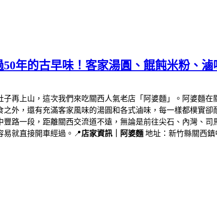
50年的古早味！客家湯圓、餛飩米粉、滷
肚子再上山，這次我們來吃關西人氣老店「阿婆麵」。阿婆麵在
食之外，還有充滿客家風味的湯圓和各式滷味，每一樣都樸實卻
中豐路一段，距離關西交流道不遠，無論是前往尖石、內灣、司
易就直接開車經過。📍
店家資訊｜阿婆麵
地址：新竹縣關西鎮中豐路