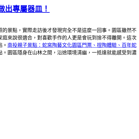
做出專屬器皿！
照的景點，實際走訪後才發現完全不是這麼一回事。園區雖然不
家庭來說很適合，對喜歡手作的人更是會玩到捨不得離開。這次
站。
南投親子景點：蛇窯陶藝文化園區門票、捏陶體驗、百年蛇
點。園區隱身在山林之間，沿途環境清幽，一抵達就能感受到濃