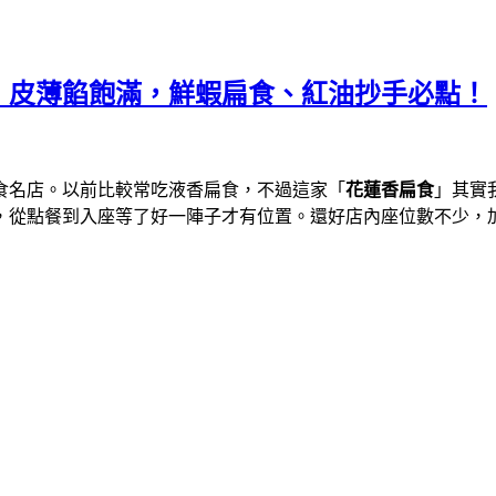
，皮薄餡飽滿，鮮蝦扁食、紅油抄手必點！
食名店。以前比較常吃液香扁食，不過這家「
花蓮香扁食
」其實
，從點餐到入座等了好一陣子才有位置。還好店內座位數不少，