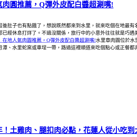
肉圓推薦，Q彈外皮配白醬超涮嘴!
逛後肚子也有點餓了，想說既然都來到水里，就來吃個在地最有
都已經休息打烊了。不過沒關係，旅行中的小意外往往就是巧遇
」在地人氣肉圓推薦，Q彈外皮配白醬超涮嘴!
水里章肉圓位於水
月潭、水里蛇窯或車埕一帶，路過這裡順道來吃個點心或正餐都
年！土雞肉、腿扣肉必點，花蓮人從小吃到