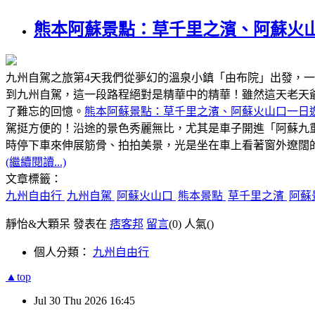
熊本阿蘇景點：草千里之濱、阿蘇火
九州自駕之旅第4天我們從夢幻的溫泉小鎮「由布院」出發，
到九州自駕，這一段路程絕對是精華中的精華！雖然這天老天
了難忘的回憶。
熊本阿蘇景點：草千里之濱、阿蘇火山口一日
駕挺方便的！沿途的景色秀麗無比，尤其是車子開進「阿蘇九
時停下車來伸展筋骨、拍拍美景，光是坐在車上看著窗外遼闊
(繼續閱讀...)
文章標籤：
九州自由行
九州自駕
阿蘇火山口
熊本景點
草千里之濱
阿蘇
靜怡&大顆呆 發表在
痞客邦
留言
(0)
人氣(
)
個人分類：
九州自由行
▲top
Jul
30
Thu
2026
16:45