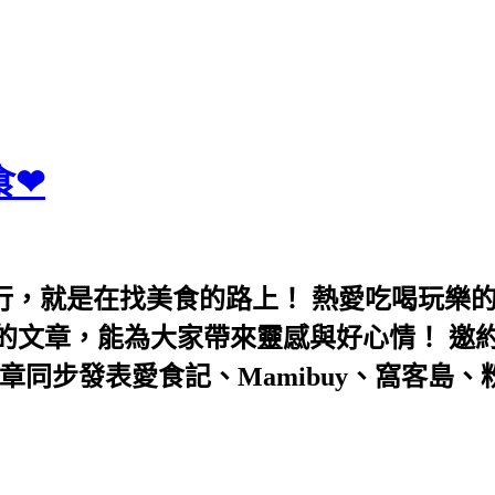
食❤
行，就是在找美食的路上！ 熱愛吃喝玩樂
能為大家帶來靈感與好心情！ 邀約eeooa031
團！ 文章同步發表愛食記、Mamibuy、窩客島、粉