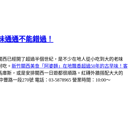
味通通不能錯過！
關西已經開了超過半個世紀，是不少在地人從小吃到大的老味
耐吃。
新竹關西美食「阿婆麵」在地飄香超過50年的古早味！客
馬庫斯，或是安排關西一日遊都很順路。紅磚外牆搭配大大的
一段270號 電話：03-5878965 營業時間：10:00～