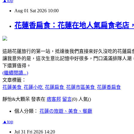
▲top
Aug
01
Sat
2026
10:00
花蓮香扁食：花蓮在地人氣扁食老店
這趟花蓮旅行的第一站，抵達後我們直接來好久沒吃的花蓮扁
讓我意外的是，這次生意比記憶中好很多，門口滿滿排隊人潮
下還算值得。
(繼續閱讀...)
文章標籤：
花蓮美食
花蓮小吃
花蓮扁食
花蓮市區美食
花蓮香扁食
靜怡&大顆呆 發表在
痞客邦
留言
(0)
人氣(
)
個人分類：
花蓮の旅遊、美食、餐廳
▲top
Jul
31
Fri
2026
14:20