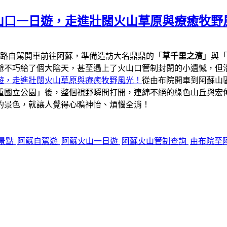
山口一日遊，走進壯闊火山草原與療癒牧野
一路自駕開車前往阿蘇，準備造訪大名鼎鼎的「
草千里之濱
」與「
爺不巧給了個大陰天，甚至遇上了火山口管制封閉的小遺憾，但
遊，走進壯闊火山草原與療癒牧野風光！
從由布院開車到阿蘇山區
重國立公園」後，整個視野瞬間打開，連綿不絕的綠色山丘與宏
的景色，就讓人覺得心曠神怡、煩惱全消！
景點
阿蘇自駕遊
阿蘇火山一日遊
阿蘇火山管制查詢
由布院至