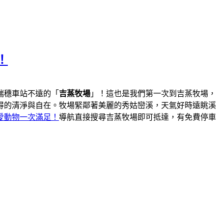
！
瑞穗車站不遠的「
吉蒸牧場
」！這也是我們第一次到吉蒸牧場，
得的清淨與自在。牧場緊鄰著美麗的秀姑巒溪，天氣好時遠眺溪
愛動物一次滿足！
導航直接搜尋吉蒸牧場即可抵達，有免費停車