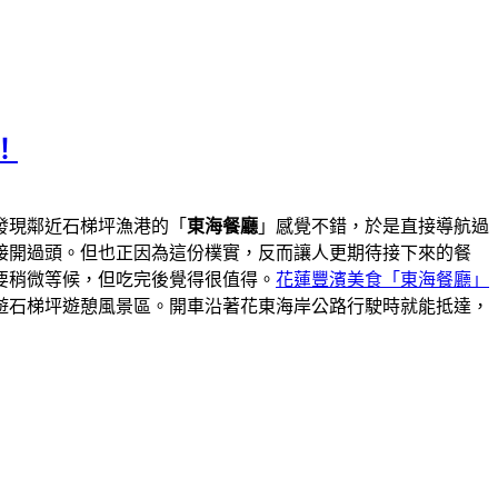
！
發現鄰近石梯坪漁港的「
東海餐廳
」感覺不錯，於是直接導航過
接開過頭。但也正因為這份樸實，反而讓人更期待接下來的餐
要稍微等候，但吃完後覺得很值得。
花蓮豐濱美食「東海餐廳」
遊石梯坪遊憩風景區。開車沿著花東海岸公路行駛時就能抵達，