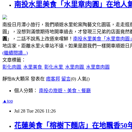
南投水里美食「水里章肉圓」在地人氣
南投日月潭小旅行，我們順遊水里蛇窯陶藝文化園區，走走逛
圓」，沒想到滿懷期待地開車過去，才發現三兄弟的店面竟然
圓
」，二話不說馬上改道來嚐鮮！
南投水里美食「水里章肉圓
距離水里火車站不遠
地店家，
。如果是跟我們一樣開車順遊日
(繼續閱讀...)
文章標籤：
彰化肉圓
水里美食
彰化水里
水里肉圓
水里章肉圓
靜怡&大顆呆 發表在
痞客邦
留言
(0)
人氣(
)
個人分類：
南投の旅遊、美食、餐廳
▲top
Jul
28
Tue
2026
11:26
花蓮美食「榕樹下麵店」在地飄香50