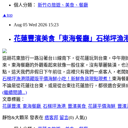
個人分類：
新竹の旅遊、美食、餐廳
▲top
Aug
05
Wed
2026
15:23
花蓮豐濱美食「東海餐廳」石梯坪漁
這趟花東旅行一路沿著台11線南下，從花蓮玩到台東，中午
來。東海餐廳的外觀看起來就像一般住家，沒有華麗裝潢，也
點。這天我們非假日下午前往，店裡只有我們一桌客人，老闆
石梯坪漁港隱藏版平價海鮮小吃！新鮮魚貨現點現煮！
東海餐
不論是從花蓮往台東，或是從台東往花蓮旅行，都很適合安排成
(繼續閱讀...)
文章標籤：
花蓮豐濱
東海餐廳
石梯坪漁港
豐濱美食
花蓮平價海鮮
豐濱
靜怡&大顆呆 發表在
痞客邦
留言
(0)
人氣(
)