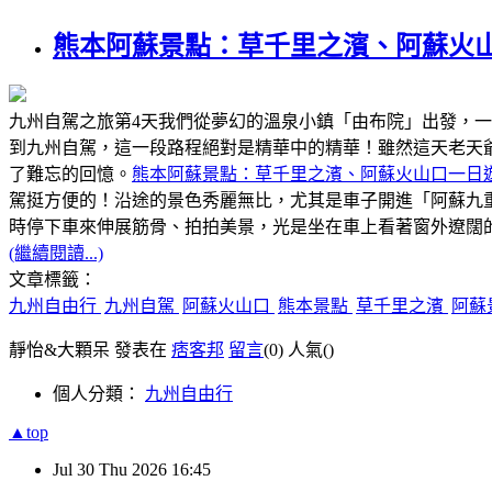
熊本阿蘇景點：草千里之濱、阿蘇火
九州自駕之旅第4天我們從夢幻的溫泉小鎮「由布院」出發，
到九州自駕，這一段路程絕對是精華中的精華！雖然這天老天
了難忘的回憶。
熊本阿蘇景點：草千里之濱、阿蘇火山口一日
駕挺方便的！沿途的景色秀麗無比，尤其是車子開進「阿蘇九
時停下車來伸展筋骨、拍拍美景，光是坐在車上看著窗外遼闊
(繼續閱讀...)
文章標籤：
九州自由行
九州自駕
阿蘇火山口
熊本景點
草千里之濱
阿蘇
靜怡&大顆呆 發表在
痞客邦
留言
(0)
人氣(
)
個人分類：
九州自由行
▲top
Jul
30
Thu
2026
16:45