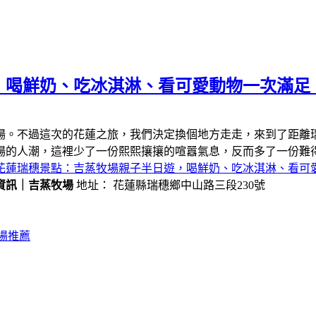
，喝鮮奶、吃冰淇淋、看可愛動物一次滿足
場。不過這次的花蓮之旅，我們決定換個地方走走，來到了距離
場的人潮，這裡少了一份熙熙攘攘的喧囂氣息，反而多了一份難
花蓮瑞穗景點：吉蒸牧場親子半日遊，喝鮮奶、吃冰淇淋、看可
資訊｜吉蒸牧場
地址： 花蓮縣瑞穗鄉中山路三段230號
場推薦