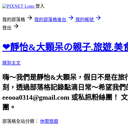
登入
我的部落格
我的部落格後台
我的帳號
登出
❤靜怡&大顆呆の親子.旅遊.美
跳到主文
嗨～我們是靜怡&大顆呆，假日不是在旅
刻，透過部落格記錄點滴日常～希望我們的文章，
eeooa0314@gmail.com 或私訊粉絲
團。
部落格全站分類：
休閒旅遊