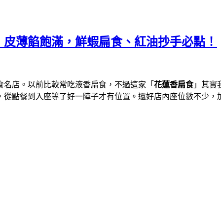
，皮薄餡飽滿，鮮蝦扁食、紅油抄手必點！
食名店。以前比較常吃液香扁食，不過這家「
花蓮香扁食
」其實
，從點餐到入座等了好一陣子才有位置。還好店內座位數不少，