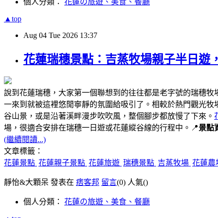
個人分類：
花蓮の旅遊、美食、餐廳
▲top
Aug
04
Tue
2026
13:37
花蓮瑞穗景點：吉蒸牧場親子半日遊
說到花蓮瑞穗，大家第一個聯想到的往往都是老字號的瑞穗牧
一來到就被這裡悠閒寧靜的氛圍給吸引了。相較於熱門觀光牧
谷山景，或是沿著溪畔漫步吹吹風，整個腳步都放慢了下來。
場，很適合安排在瑞穗一日遊或花蓮縱谷線的行程中。📍
景點
(繼續閱讀...)
文章標籤：
花蓮景點
花蓮親子景點
花蓮旅遊
瑞穗景點
吉蒸牧場
花蓮農
靜怡&大顆呆 發表在
痞客邦
留言
(0)
人氣(
)
個人分類：
花蓮の旅遊、美食、餐廳