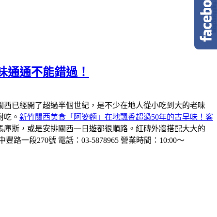
味通通不能錯過！
關西已經開了超過半個世紀，是不少在地人從小吃到大的老味
耐吃。
新竹關西美食「阿婆麵」在地飄香超過50年的古早味！客
馬庫斯，或是安排關西一日遊都很順路。紅磚外牆搭配大大的
一段270號 電話：03-5878965 營業時間：10:00～