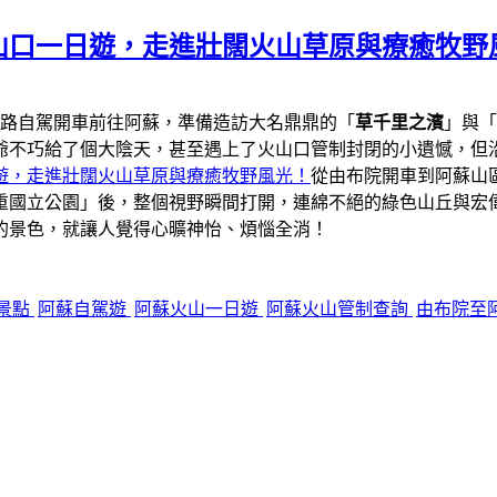
山口一日遊，走進壯闊火山草原與療癒牧野
一路自駕開車前往阿蘇，準備造訪大名鼎鼎的「
草千里之濱
」與「
爺不巧給了個大陰天，甚至遇上了火山口管制封閉的小遺憾，但
遊，走進壯闊火山草原與療癒牧野風光！
從由布院開車到阿蘇山區
重國立公園」後，整個視野瞬間打開，連綿不絕的綠色山丘與宏
的景色，就讓人覺得心曠神怡、煩惱全消！
景點
阿蘇自駕遊
阿蘇火山一日遊
阿蘇火山管制查詢
由布院至