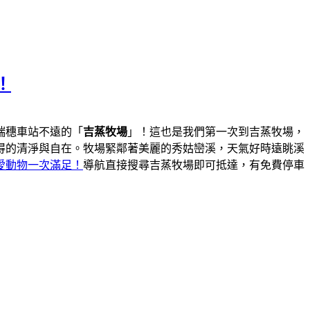
！
瑞穗車站不遠的「
吉蒸牧場
」！這也是我們第一次到吉蒸牧場，
得的清淨與自在。牧場緊鄰著美麗的秀姑巒溪，天氣好時遠眺溪
愛動物一次滿足！
導航直接搜尋吉蒸牧場即可抵達，有免費停車