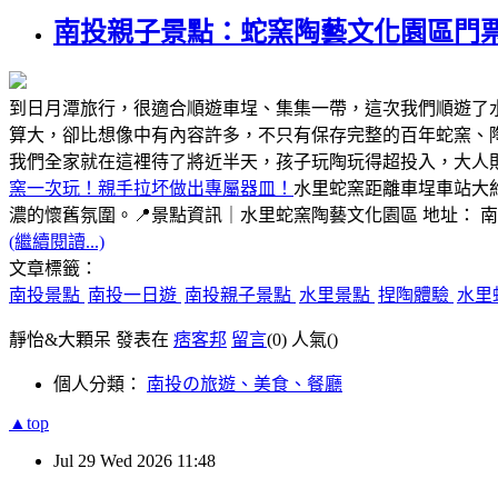
南投親子景點：蛇窯陶藝文化園區門
到日月潭旅行，很適合順遊車埕、集集一帶，這次我們順遊了
算大，卻比想像中有內容許多，不只有保存完整的百年蛇窯、
我們全家就在這裡待了將近半天，孩子玩陶玩得超投入，大人
窯一次玩！親手拉坏做出專屬器皿！
水里蛇窯距離車埕車站大
濃的懷舊氛圍。📍景點資訊｜水里蛇窯陶藝文化園區 地址： 
(繼續閱讀...)
文章標籤：
南投景點
南投一日遊
南投親子景點
水里景點
捏陶體驗
水里
靜怡&大顆呆 發表在
痞客邦
留言
(0)
人氣(
)
個人分類：
南投の旅遊、美食、餐廳
▲top
Jul
29
Wed
2026
11:48