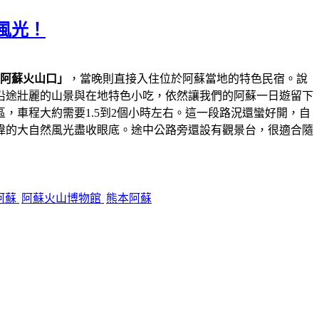
風光！
阿蘇火山口」
，當晚則直接入住位於阿蘇當地的特色民宿。說
沿途壯麗的山景與在地特色小吃，依然讓我們的阿蘇一日遊留下
，車程大約需要1.5到2個小時左右。這一段路況還蠻好開，自
偉的大自然風光盡收眼底。途中公路旁還設有觀景台，很適合隨
阿蘇
阿蘇火山博物館
熊本阿蘇