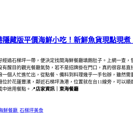
港隱藏版平價海鮮小吃！新鮮魚貨現點現煮
剛好經過石梯坪一帶，便決定找間海鮮餐廳填飽肚子。上網一查，
沒有醒目的觀光餐廳氣勢，若不是招牌掛在門口，真的很容易直
娘一個人忙進忙出，從點餐、備料到料理幾乎一手包辦，雖然需
廳位於花蓮豐濱，鄰近石梯坪漁港，位置就在台11線旁，可以順
中途用餐點。📍
店家資訊｜東海餐廳
海鮮餐廳
石梯坪美食