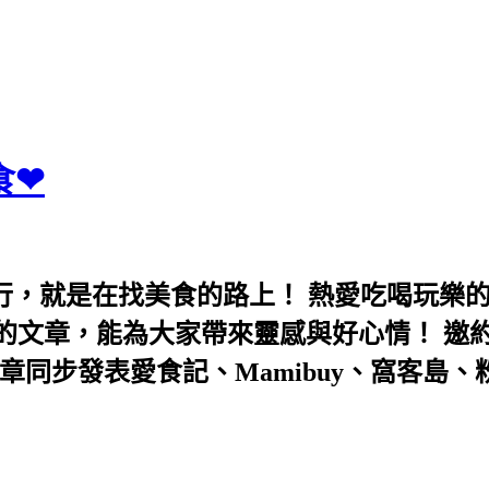
食❤
行，就是在找美食的路上！ 熱愛吃喝玩樂
能為大家帶來靈感與好心情！ 邀約eeooa031
團！ 文章同步發表愛食記、Mamibuy、窩客島、粉