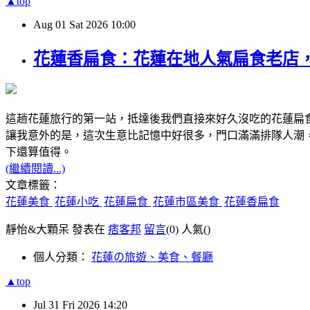
▲top
Aug
01
Sat
2026
10:00
花蓮香扁食：花蓮在地人氣扁食老店
這趟花蓮旅行的第一站，抵達後我們直接來好久沒吃的花蓮扁
讓我意外的是，這次生意比記憶中好很多，門口滿滿排隊人潮
下還算值得。
(繼續閱讀...)
文章標籤：
花蓮美食
花蓮小吃
花蓮扁食
花蓮市區美食
花蓮香扁食
靜怡&大顆呆 發表在
痞客邦
留言
(0)
人氣(
)
個人分類：
花蓮の旅遊、美食、餐廳
▲top
Jul
31
Fri
2026
14:20