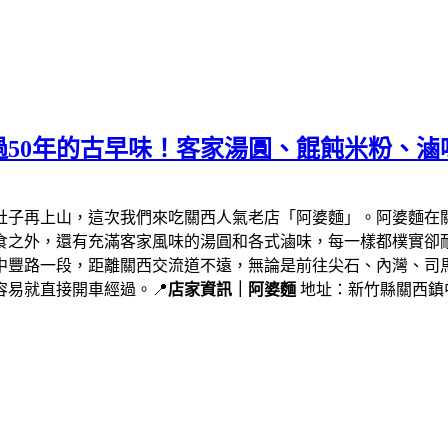
50年的古早味！客家湯圓、餛飩米粉、滷
肚子再上山，這次我們來吃關西人氣老店「阿婆麵」。阿婆麵在
食之外，還有充滿客家風味的湯圓和各式滷味，每一樣都樸實卻
中豐路一段，距離關西交流道不遠，無論是前往尖石、內灣、司
易就直接開車經過。📍
店家資訊｜阿婆麵
地址：新竹縣關西鎮中豐路