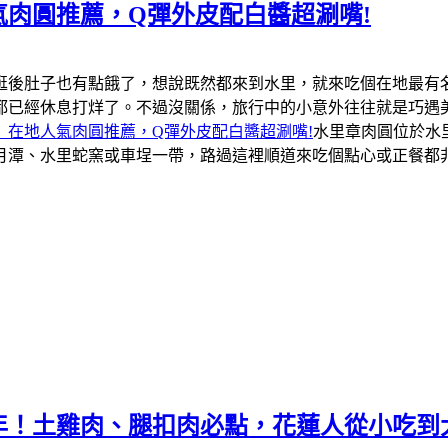
肉圓推薦，Q彈外皮配白醬超涮嘴!
逛後肚子也有點餓了，想說既然都來到水里，就來吃個在地最有
都已經休息打烊了。不過沒關係，旅行中的小意外往往就是巧遇
」在地人氣肉圓推薦，Q彈外皮配白醬超涮嘴!
水里章肉圓位於水
月潭、水里蛇窯或車埕一帶，路過這裡順道來吃個點心或正餐都
年！土雞肉、腿扣肉必點，花蓮人從小吃到