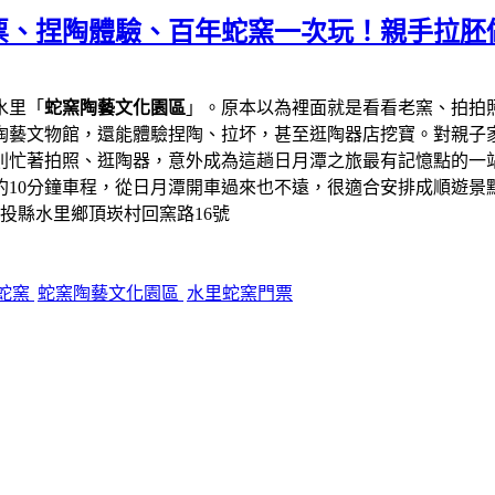
票、捏陶體驗、百年蛇窯一次玩！親手拉胚
水里「
蛇窯陶藝文化園區
」。原本以為裡面就是看看老窯、拍拍
陶藝文物館，還能體驗捏陶、拉坏，甚至逛陶器店挖寶。對親子
則忙著拍照、逛陶器，意外成為這趟日月潭之旅最有記憶點的一
約10分鐘車程，從日月潭開車過來也不遠，很適合安排成順遊景
南投縣水里鄉頂崁村回窯路16號
蛇窯
蛇窯陶藝文化園區
水里蛇窯門票