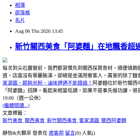
相簿
部落格
名片
Aug
06
Thu
2026
13:45
新竹關西美食「阿婆麵」在地飄香超過
每次到尖石露營前，我們都習慣先到關西採買食材，順便填飽
道。店面沒有華麗裝潢，卻總是坐滿用餐客人，厲害的除了麵
家湯圓、餛飩米粉、滷味通通不能錯過！
阿婆麵位於新竹關西
「阿婆麵」招牌，看起來相當低調，如果不是事先做功課，很容
19:00（週一公休）
(繼續閱讀...)
文章標籤：
新竹美食
關西美食
新竹關西美食
客家湯圓
關西阿婆麵
靜怡&大顆呆 發表在
痞客邦
留言
(0)
人氣(
)