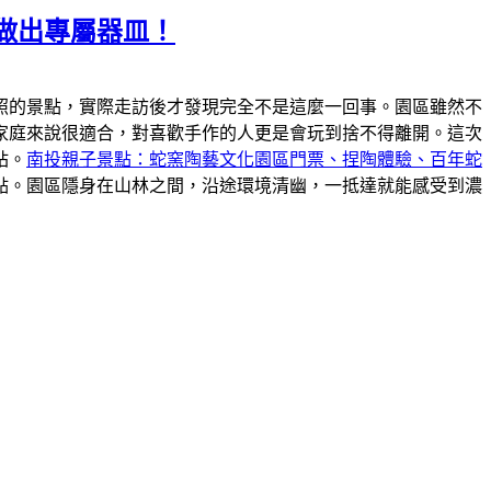
做出專屬器皿！
照的景點，實際走訪後才發現完全不是這麼一回事。園區雖然不
家庭來說很適合，對喜歡手作的人更是會玩到捨不得離開。這次
站。
南投親子景點：蛇窯陶藝文化園區門票、捏陶體驗、百年蛇
點。園區隱身在山林之間，沿途環境清幽，一抵達就能感受到濃