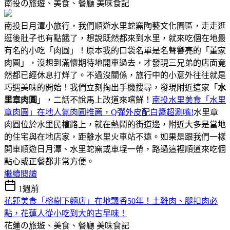
南投の旅遊、美食、餐廳
美味食記
南投日月潭小旅行，我們順遊水里蛇窯陶藝文化園區，走走逛
逛後肚子也有點餓了，想說既然都來到水里，就來吃個在地最
有名的小吃「肉圓」！原本我的口袋名單是名聲響亮的「董家
肉圓」，沒想到滿懷期待地開車過去，才發現三兄弟的店面竟
然都已經休息打烊了。不過沒關係，旅行中的小意外往往就是
巧遇美味的開始！我們立刻掏出手機搜尋，發現附近這家「
水
里章肉圓
」，二話不說馬上改道來嚐鮮！
南投水里美食「水里
章肉圓」在地人氣肉圓推薦，Q彈外皮配白醬超涮嘴!
水里章
肉圓位於水里民權路上，就在熱鬧的街道邊，附近大多是當地
的住宅與在地店家，距離水里火車站不遠。如果是跟我們一樣
開車順遊日月潭、水里蛇窯或車埕一帶，路過這裡順道來吃個
點心或正餐都非常方便。
繼續閱讀
1週前
花蓮美食「榕樹下麵店」在地飄香50年！土雞肉、腿扣肉必
點，花蓮人從小吃到大的古早味！
花蓮の旅遊、美食、餐廳
美味食記