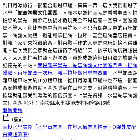
到日月潭旅行，很適合順遊車埕、集集一帶，這次我們順遊了
水里「
蛇窯陶藝文化園區
」。原本以為裡面就是看看老窯、拍
拍照的景點，實際走訪後才發現完全不是這麼一回事。園區雖
然不算大，卻比想像中有內容許多，不只有保存完整的百年蛇
窯、陶藝文物館，還能體驗捏陶、拉坏，甚至逛陶器店挖寶。
對親子家庭來說很適合，對喜歡手作的人更是會玩到捨不得離
開。這次我們全家就在這裡待了將近半天，孩子玩陶玩得超投
入，大人則忙著拍照、逛陶器，意外成為這趟日月潭之旅最有
記憶點的一站。
南投親子景點：蛇窯陶藝文化園區門票、捏陶
體驗、百年蛇窯一次玩！親手拉坏做出專屬器皿！
水里蛇窯距
離車埕車站大約10分鐘車程，從日月潭開車過來也不遠，很適
合安排成順遊景點。園區隱身在山林之間，沿途環境清幽，一
抵達就能感受到濃濃的懷舊氛圍。📍景點資訊｜水里蛇窯陶藝
文化園區 地址： 南投縣水里鄉頂崁村回窯路16號
繼續閱讀
1週前
南投水里美食「水里章肉圓」在地人氣肉圓推薦，Q彈外皮配
白醬超涮嘴!