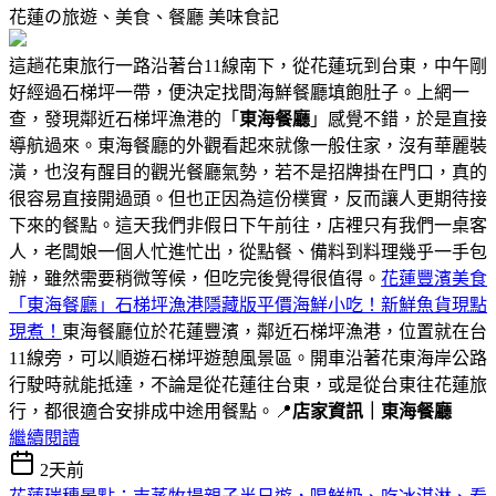
花蓮の旅遊、美食、餐廳
美味食記
這趟花東旅行一路沿著台11線南下，從花蓮玩到台東，中午剛
好經過石梯坪一帶，便決定找間海鮮餐廳填飽肚子。上網一
查，發現鄰近石梯坪漁港的「
東海餐廳
」感覺不錯，於是直接
導航過來。東海餐廳的外觀看起來就像一般住家，沒有華麗裝
潢，也沒有醒目的觀光餐廳氣勢，若不是招牌掛在門口，真的
很容易直接開過頭。但也正因為這份樸實，反而讓人更期待接
下來的餐點。這天我們非假日下午前往，店裡只有我們一桌客
人，老闆娘一個人忙進忙出，從點餐、備料到料理幾乎一手包
辦，雖然需要稍微等候，但吃完後覺得很值得。
花蓮豐濱美食
「東海餐廳」石梯坪漁港隱藏版平價海鮮小吃！新鮮魚貨現點
現煮！
東海餐廳位於花蓮豐濱，鄰近石梯坪漁港，位置就在台
11線旁，可以順遊石梯坪遊憩風景區。開車沿著花東海岸公路
行駛時就能抵達，不論是從花蓮往台東，或是從台東往花蓮旅
行，都很適合安排成中途用餐點。📍
店家資訊｜東海餐廳
繼續閱讀
2天前