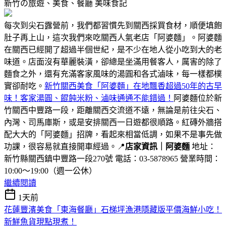
新竹の旅遊、美食、餐廳
美味食記
每次到尖石露營前，我們都習慣先到關西採買食材，順便填飽
肚子再上山，這次我們來吃關西人氣老店「阿婆麵」。阿婆麵
在關西已經開了超過半個世紀，是不少在地人從小吃到大的老
味道。店面沒有華麗裝潢，卻總是坐滿用餐客人，厲害的除了
麵食之外，還有充滿客家風味的湯圓和各式滷味，每一樣都樸
實卻耐吃。
新竹關西美食「阿婆麵」在地飄香超過50年的古早
味！客家湯圓、餛飩米粉、滷味通通不能錯過！
阿婆麵位於新
竹關西中豐路一段，距離關西交流道不遠，無論是前往尖石、
內灣、司馬庫斯，或是安排關西一日遊都很順路。紅磚外牆搭
配大大的「阿婆麵」招牌，看起來相當低調，如果不是事先做
功課，很容易就直接開車經過。📍
店家資訊｜阿婆麵
地址：
新竹縣關西鎮中豐路一段270號 電話：03-5878965 營業時間：
10:00～19:00（週一公休）
繼續閱讀
1天前
花蓮豐濱美食「東海餐廳」石梯坪漁港隱藏版平價海鮮小吃！
新鮮魚貨現點現煮！