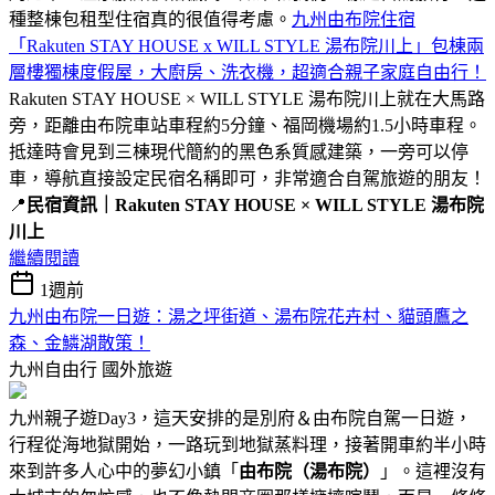
種整棟包租型住宿真的很值得考慮。
九州由布院住宿
「Rakuten STAY HOUSE x WILL STYLE 湯布院川上」包棟兩
層樓獨棟度假屋，大廚房、洗衣機，超適合親子家庭自由行！
Rakuten STAY HOUSE × WILL STYLE 湯布院川上就在大馬路
旁，距離由布院車站車程約5分鐘、福岡機場約1.5小時車程。
抵達時會見到三棟現代簡約的黑色系質感建築，一旁可以停
車，導航直接設定民宿名稱即可，非常適合自駕旅遊的朋友！
📍
民宿資訊｜Rakuten STAY HOUSE × WILL STYLE 湯布院
川上
繼續閱讀
1週前
九州由布院一日遊：湯之坪街道、湯布院花卉村、貓頭鷹之
森、金鱗湖散策！
九州自由行
國外旅遊
九州親子遊Day3，這天安排的是別府＆由布院自駕一日遊，
行程從海地獄開始，一路玩到地獄蒸料理，接著開車約半小時
來到許多人心中的夢幻小鎮「
由布院（湯布院）
」。這裡沒有