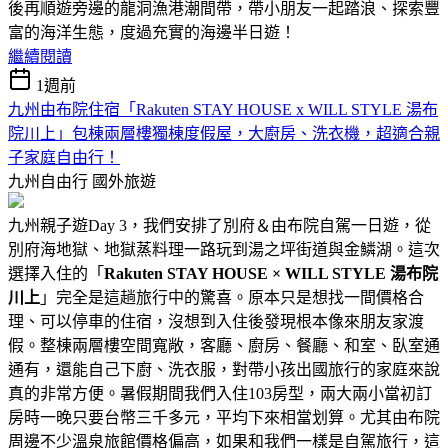
後再順遊旁邊的龍洞漁港潮間帶，帶小朋友一起踏浪、探索豐
富的海洋生態，度過充實的海邊半日遊！
繼續閱讀
1週前
九州由布院住宿「Rakuten STAY HOUSE x WILL STYLE 湯布
院川上」包棟兩層樓獨棟度假屋，大廚房、洗衣機，超適合親
子家庭自由行！
九州自由行
國外旅遊
九州親子遊Day 3，我們安排了別府＆由布院自駕一日遊，從
別府海地獄、地獄蒸料理一路玩到湯之坪街道與金鱗湖。這次
選擇入住的「
Rakuten STAY HOUSE × WILL STYLE 湯布院
川上
」完全是這趟旅行中的驚喜。原本只是想找一間價格合
理、可以停車的住宿，沒想到入住後發現根本像來朋友家渡
假。整棟兩層樓空間寬敞，客廳、廚房、餐廳、和室、臥室通
通有，還能自己下廚、洗衣服，對帶小孩出國旅行的家庭來說
真的非常方便。暑假期間我們入住103房型，兩大兩小當初訂
房時一晚只要台幣三千多元，平均下來相當划算。尤其由布院
周邊不少溫泉旅館價格偏高，如果和我們一樣是自駕旅行，這