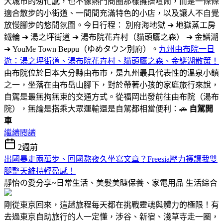
大城市的匆忙感，也不像熱門商圈那樣擁擠喧鬧，而是一條條
適合散步的小街道、一間間充滿特色的小店，以及讓人不自覺
放慢腳步的悠閒氛圍。今日行程： 別府海地獄 ➔ 地獄蒸工房
鐵輪 ➔ 湯之坪街道 ➔ 湯布院花卉村（貓頭鷹之森） ➔ 金鱗湖
➔ YouMe Town Beppu（ゆめタウン別府）。
九州由布院一日
遊：湯之坪街道、湯布院花卉村、貓頭鷹之森、金鱗湖散策！
由布院位於日本大分縣由布市，是九州最具代表性的溫泉小鎮
之一，坐落在由布岳山腳下，對於帶著小孩的家庭旅行來說，
自駕是最無拘無束的交通方式。從福岡出發前往由布院（湯布
院），無論是搭乘大眾運輸還是自駕都相當便利：🚗
自駕開
車
繼續閱讀
2週前
出國暴走兩萬步、回國熬夜久坐寫文章？Freesia壓力襪讓我雙
腿整天維持輕盈感！
靜怡の愛分享~日常生活、美髮美睫保養、家電用品
生活綜合
剛從東京回來，這趟旅程每天都在挑戰靈魂與體力的極限！有
去過東京自助旅行的人一定懂，涉谷、新宿、淺草寺走一圈，