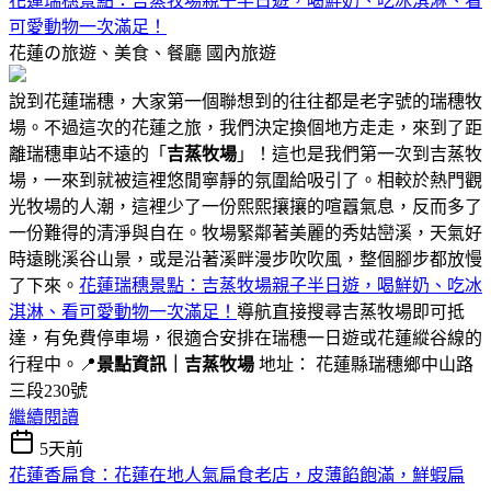
花蓮瑞穗景點：吉蒸牧場親子半日遊，喝鮮奶、吃冰淇淋、看
可愛動物一次滿足！
花蓮の旅遊、美食、餐廳
國內旅遊
說到花蓮瑞穗，大家第一個聯想到的往往都是老字號的瑞穗牧
場。不過這次的花蓮之旅，我們決定換個地方走走，來到了距
離瑞穗車站不遠的「
吉蒸牧場
」！這也是我們第一次到吉蒸牧
場，一來到就被這裡悠閒寧靜的氛圍給吸引了。相較於熱門觀
光牧場的人潮，這裡少了一份熙熙攘攘的喧囂氣息，反而多了
一份難得的清淨與自在。牧場緊鄰著美麗的秀姑巒溪，天氣好
時遠眺溪谷山景，或是沿著溪畔漫步吹吹風，整個腳步都放慢
了下來。
花蓮瑞穗景點：吉蒸牧場親子半日遊，喝鮮奶、吃冰
淇淋、看可愛動物一次滿足！
導航直接搜尋吉蒸牧場即可抵
達，有免費停車場，很適合安排在瑞穗一日遊或花蓮縱谷線的
行程中。📍
景點資訊｜吉蒸牧場
地址： 花蓮縣瑞穗鄉中山路
三段230號
繼續閱讀
5天前
花蓮香扁食：花蓮在地人氣扁食老店，皮薄餡飽滿，鮮蝦扁