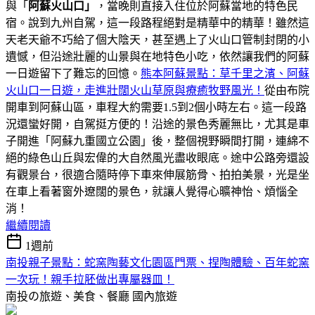
與「
阿蘇火山口」
，當晚則直接入住位於阿蘇當地的特色民
宿。說到九州自駕，這一段路程絕對是精華中的精華！雖然這
天老天爺不巧給了個大陰天，甚至遇上了火山口管制封閉的小
遺憾，但沿途壯麗的山景與在地特色小吃，依然讓我們的阿蘇
一日遊留下了難忘的回憶。
熊本阿蘇景點：草千里之濱、阿蘇
火山口一日遊，走進壯闊火山草原與療癒牧野風光！
從由布院
開車到阿蘇山區，車程大約需要1.5到2個小時左右。這一段路
況還蠻好開，自駕挺方便的！沿途的景色秀麗無比，尤其是車
子開進「阿蘇九重國立公園」後，整個視野瞬間打開，連綿不
絕的綠色山丘與宏偉的大自然風光盡收眼底。途中公路旁還設
有觀景台，很適合隨時停下車來伸展筋骨、拍拍美景，光是坐
在車上看著窗外遼闊的景色，就讓人覺得心曠神怡、煩惱全
消！
繼續閱讀
1週前
南投親子景點：蛇窯陶藝文化園區門票、捏陶體驗、百年蛇窯
一次玩！親手拉胚做出專屬器皿！
南投の旅遊、美食、餐廳
國內旅遊