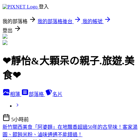
登入
我的部落格
我的部落格後台
我的帳號
登出
❤靜怡&大顆呆の親子.旅遊.美
食❤
相簿
部落格
名片
5小時前
新竹關西美食「阿婆麵」在地飄香超過50年的古早味！客家湯
圓、餛飩米粉、滷味通通不能錯過！