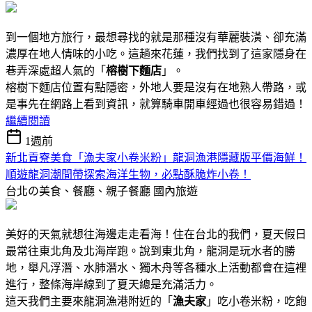
到一個地方旅行，最想尋找的就是那種沒有華麗裝潢、卻充滿
濃厚在地人情味的小吃。這趟來花蓮，我們找到了這家隱身在
巷弄深處超人氣的「
榕樹下麵店
」。
榕樹下麵店位置有點隱密，外地人要是沒有在地熟人帶路，或
是事先在網路上看到資訊，就算騎車開車經過也很容易錯過！
繼續閱讀
1週前
新北貢寮美食「漁夫家小卷米粉」龍洞漁港隱藏版平價海鮮！
順遊龍洞潮間帶探索海洋生物，必點酥脆炸小卷！
台北の美食、餐廳、親子餐廳
國內旅遊
美好的天氣就想往海邊走走看海！住在台北的我們，夏天假日
最常往東北角及北海岸跑。說到東北角，龍洞是玩水者的勝
地，舉凡浮潛、水肺潛水、獨木舟等各種水上活動都會在這裡
進行，整條海岸線到了夏天總是充滿活力。
這天我們主要來龍洞漁港附近的「
漁夫家
」吃小卷米粉，吃飽