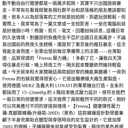
動不動自由行隨便都是一兩萬步起跳。其實不只出國旅遊暴
走，平常有在看我經營各個社群平台和部落格的朋友應該都知
道，很多人以為部落客的工作就是拍拍照、到處玩很輕鬆，但
實際上，我常常為了一篇文章或一支短影音，一坐在電腦前就
是好幾個小時！修圖、剪片、寫文、回覆紛絲訊息...這種日常
的久坐情境，對腿部的負擔完全不亞於出國日走兩萬步。不論
是出國前的熬夜久坐趕稿，還是到了東京後的瘋狂暴走，這次
我能全身而退，全靠出發前做足準備帶上的法寶——台灣製
造、品質保證的「Freesia 壓力襪」！多虧了它，讓我白天頂
得住暴走行程，晚上熬夜工作、隔天起來雙腿依然維持輕盈
感。今天就來和大家開箱這兩款超好穿的機能美腿襪！一收到
Freesia 的包裝就覺得很安心。它是由醫療級大廠生產製造，
使用德國 MERZ 及義大利 LONATI 的專業機台打造。全系列
都採用了 15~22mmHg 的 4 階段漸進式壓力設計，很符合我們
一般日常的保健需求。這次我帶了兩款截然不同的款式，剛好
可以完美應付不同的穿搭與情境。【Freesia】健康彈性壓力
襪-真腳跟褲襪(升級款-200D)（黑色）這款褲襪是針對想要兼
顧下半身完美貼合腿型與穿搭時尚的女生設計的。它是加厚
200D 的規格，平鋪展開來就能感受到紮實、極佳的黑色高規