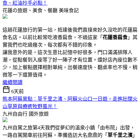
食、紅油抄手必點！
花蓮の旅遊、美食、餐廳
美味食記
這趟花蓮旅行的第一站，抵達後我們直接來好久沒吃的花蓮扁
食名店。以前比較常吃液香扁食，不過這家「
花蓮香扁食
」其
實我們也吃過幾次，每次都有不錯的印象。
讓我意外的是，這次生意比記憶中好很多，門口滿滿排隊人
潮，從點餐到入座等了好一陣子才有位置。還好店內座位數不
少，加上餐點選擇相對單純，出餐速度快、翻桌率也不慢，稍
微等一下還算值得。
繼續閱讀
6天前
熊本阿蘇景點：草千里之濱、阿蘇火山口一日遊，走進壯闊火
山草原與療癒牧野風光！
九州自由行
國外旅遊
九州自駕之旅第4天我們從夢幻的溫泉小鎮「由布院」出發，
一路自駕開車前往阿蘇，準備造訪大名鼎鼎的「
草千里之濱
」