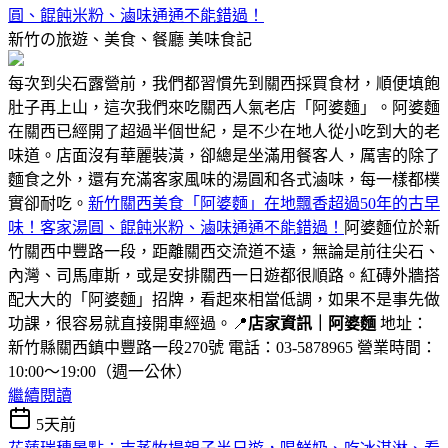
圓、餛飩米粉、滷味通通不能錯過！
新竹の旅遊、美食、餐廳
美味食記
每次到尖石露營前，我們都習慣先到關西採買食材，順便填飽
肚子再上山，這次我們來吃關西人氣老店「阿婆麵」。阿婆麵
在關西已經開了超過半個世紀，是不少在地人從小吃到大的老
味道。店面沒有華麗裝潢，卻總是坐滿用餐客人，厲害的除了
麵食之外，還有充滿客家風味的湯圓和各式滷味，每一樣都樸
實卻耐吃。
新竹關西美食「阿婆麵」在地飄香超過50年的古早
味！客家湯圓、餛飩米粉、滷味通通不能錯過！
阿婆麵位於新
竹關西中豐路一段，距離關西交流道不遠，無論是前往尖石、
內灣、司馬庫斯，或是安排關西一日遊都很順路。紅磚外牆搭
配大大的「阿婆麵」招牌，看起來相當低調，如果不是事先做
功課，很容易就直接開車經過。📍
店家資訊｜阿婆麵
地址：
新竹縣關西鎮中豐路一段270號 電話：03-5878965 營業時間：
10:00～19:00（週一公休）
繼續閱讀
5天前