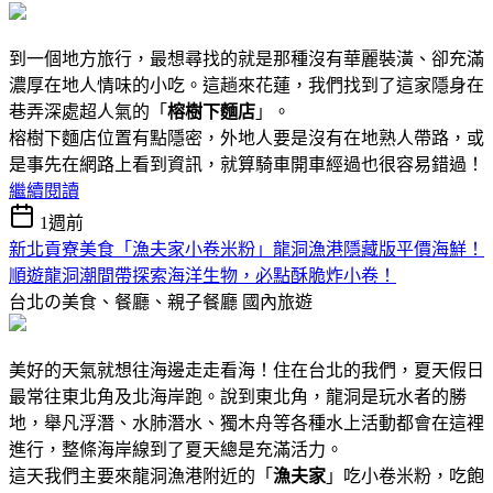
到一個地方旅行，最想尋找的就是那種沒有華麗裝潢、卻充滿
濃厚在地人情味的小吃。這趟來花蓮，我們找到了這家隱身在
巷弄深處超人氣的「
榕樹下麵店
」。
榕樹下麵店位置有點隱密，外地人要是沒有在地熟人帶路，或
是事先在網路上看到資訊，就算騎車開車經過也很容易錯過！
繼續閱讀
1週前
新北貢寮美食「漁夫家小卷米粉」龍洞漁港隱藏版平價海鮮！
順遊龍洞潮間帶探索海洋生物，必點酥脆炸小卷！
台北の美食、餐廳、親子餐廳
國內旅遊
美好的天氣就想往海邊走走看海！住在台北的我們，夏天假日
最常往東北角及北海岸跑。說到東北角，龍洞是玩水者的勝
地，舉凡浮潛、水肺潛水、獨木舟等各種水上活動都會在這裡
進行，整條海岸線到了夏天總是充滿活力。
這天我們主要來龍洞漁港附近的「
漁夫家
」吃小卷米粉，吃飽