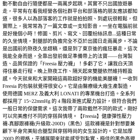
動不動自由行隨便都是一兩萬步起跳。其實不只出國旅遊暴
走，平常有在看我經營各個社群平台和部落格的朋友應該都知
道，很多人以為部落客的工作就是拍拍照、到處玩很輕鬆，但
實際上，我常常為了一篇文章或一支短影音，一坐在電腦前就
是好幾個小時！修圖、剪片、寫文、回覆紛絲訊息...這種日常
的久坐情境，對腿部的負擔完全不亞於出國日走兩萬步。不論
是出國前的熬夜久坐趕稿，還是到了東京後的瘋狂暴走，這次
我能全身而退，全靠出發前做足準備帶上的法寶——台灣製
造、品質保證的「Freesia 壓力襪」！多虧了它，讓我白天頂
得住暴走行程，晚上熬夜工作、隔天起來雙腿依然維持輕盈
感。今天就來和大家開箱這兩款超好穿的機能美腿襪！一收到
Freesia 的包裝就覺得很安心。它是由醫療級大廠生產製造，
使用德國 MERZ 及義大利 LONATI 的專業機台打造。全系列
都採用了 15~22mmHg 的 4 階段漸進式壓力設計，很符合我們
一般日常的保健需求。這次我帶了兩款截然不同的款式，剛好
可以完美應付不同的穿搭與情境。【Freesia】健康彈性壓力
襪-真腳跟褲襪(升級款-200D)（黑色）這款褲襪是針對想要兼
顧下半身完美貼合腿型與穿搭時尚的女生設計的。它是加厚
200D 的規格，平鋪展開來就能感受到紮實、極佳的黑色高規