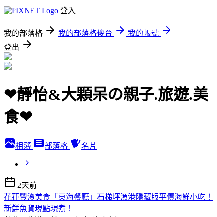
登入
我的部落格
我的部落格後台
我的帳號
登出
❤靜怡&大顆呆の親子.旅遊.美
食❤
相簿
部落格
名片
2天前
花蓮豐濱美食「東海餐廳」石梯坪漁港隱藏版平價海鮮小吃！
新鮮魚貨現點現煮！