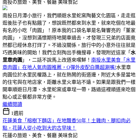
南投の旅遊、美食、餐廳
美味食記
南投日月潭小旅行，我們順遊水里蛇窯陶藝文化園區，走走逛
逛後肚子也有點餓了，想說既然都來到水里，就來吃個在地最
有名的小吃「肉圓」！原本我的口袋名單是名聲響亮的「董家
肉圓」，沒想到滿懷期待地開車過去，才發現三兄弟的店面竟
然都已經休息打烊了。不過沒關係，旅行中的小意外往往就是
巧遇美味的開始！我們立刻掏出手機搜尋，發現附近這家「
水
里章肉圓
」，二話不說馬上改道來嚐鮮！
南投水里美食「水里
章肉圓」在地人氣肉圓推薦，Q彈外皮配白醬超涮嘴!
水里章
肉圓位於水里民權路上，就在熱鬧的街道邊，附近大多是當地
的住宅與在地店家，距離水里火車站不遠。如果是跟我們一樣
開車順遊日月潭、水里蛇窯或車埕一帶，路過這裡順道來吃個
點心或正餐都非常方便。
繼續閱讀
1週前
花蓮美食「榕樹下麵店」在地飄香50年！土雞肉、腿扣肉必
點，花蓮人從小吃到大的古早味！
花蓮の旅遊、美食、餐廳
美味食記