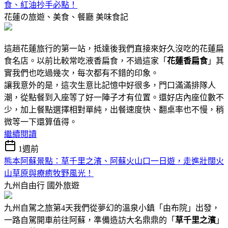
食、紅油抄手必點！
花蓮の旅遊、美食、餐廳
美味食記
這趟花蓮旅行的第一站，抵達後我們直接來好久沒吃的花蓮扁
食名店。以前比較常吃液香扁食，不過這家「
花蓮香扁食
」其
實我們也吃過幾次，每次都有不錯的印象。
讓我意外的是，這次生意比記憶中好很多，門口滿滿排隊人
潮，從點餐到入座等了好一陣子才有位置。還好店內座位數不
少，加上餐點選擇相對單純，出餐速度快、翻桌率也不慢，稍
微等一下還算值得。
繼續閱讀
1週前
熊本阿蘇景點：草千里之濱、阿蘇火山口一日遊，走進壯闊火
山草原與療癒牧野風光！
九州自由行
國外旅遊
九州自駕之旅第4天我們從夢幻的溫泉小鎮「由布院」出發，
一路自駕開車前往阿蘇，準備造訪大名鼎鼎的「
草千里之濱
」