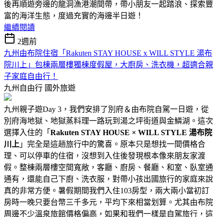
後再順遊旁邊的龍洞漁港潮間帶，帶小朋友一起踏浪、探索豐
富的海洋生態，度過充實的海邊半日遊！
繼續閱讀
2週前
九州由布院住宿「Rakuten STAY HOUSE x WILL STYLE 湯布
院川上」包棟兩層樓獨棟度假屋，大廚房、洗衣機，超適合親
子家庭自由行！
九州自由行
國外旅遊
九州親子遊Day 3，我們安排了別府＆由布院自駕一日遊，從
別府海地獄、地獄蒸料理一路玩到湯之坪街道與金鱗湖。這次
選擇入住的「
Rakuten STAY HOUSE × WILL STYLE 湯布院
川上
」完全是這趟旅行中的驚喜。原本只是想找一間價格合
理、可以停車的住宿，沒想到入住後發現根本像來朋友家渡
假。整棟兩層樓空間寬敞，客廳、廚房、餐廳、和室、臥室通
通有，還能自己下廚、洗衣服，對帶小孩出國旅行的家庭來說
真的非常方便。暑假期間我們入住103房型，兩大兩小當初訂
房時一晚只要台幣三千多元，平均下來相當划算。尤其由布院
周邊不少溫泉旅館價格偏高，如果和我們一樣是自駕旅行，這