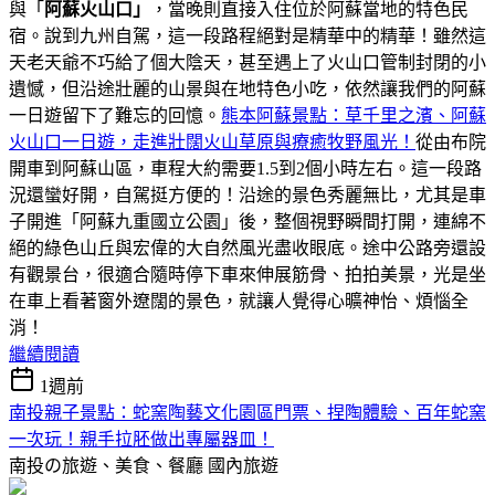
與「
阿蘇火山口」
，當晚則直接入住位於阿蘇當地的特色民
宿。說到九州自駕，這一段路程絕對是精華中的精華！雖然這
天老天爺不巧給了個大陰天，甚至遇上了火山口管制封閉的小
遺憾，但沿途壯麗的山景與在地特色小吃，依然讓我們的阿蘇
一日遊留下了難忘的回憶。
熊本阿蘇景點：草千里之濱、阿蘇
火山口一日遊，走進壯闊火山草原與療癒牧野風光！
從由布院
開車到阿蘇山區，車程大約需要1.5到2個小時左右。這一段路
況還蠻好開，自駕挺方便的！沿途的景色秀麗無比，尤其是車
子開進「阿蘇九重國立公園」後，整個視野瞬間打開，連綿不
絕的綠色山丘與宏偉的大自然風光盡收眼底。途中公路旁還設
有觀景台，很適合隨時停下車來伸展筋骨、拍拍美景，光是坐
在車上看著窗外遼闊的景色，就讓人覺得心曠神怡、煩惱全
消！
繼續閱讀
1週前
南投親子景點：蛇窯陶藝文化園區門票、捏陶體驗、百年蛇窯
一次玩！親手拉胚做出專屬器皿！
南投の旅遊、美食、餐廳
國內旅遊