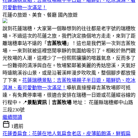
花蓮瑞穗景點：吉蒸牧場親子半日遊，喝鮮奶、吃冰淇淋、看
可愛動物一次滿足！
花蓮の旅遊、美食、餐廳
國內旅遊
說到花蓮瑞穗，大家第一個聯想到的往往都是老字號的瑞穗牧
場。不過這次的花蓮之旅，我們決定換個地方走走，來到了距
離瑞穗車站不遠的「
吉蒸牧場
」！這也是我們第一次到吉蒸牧
場，一來到就被這裡悠閒寧靜的氛圍給吸引了。相較於熱門觀
光牧場的人潮，這裡少了一份熙熙攘攘的喧囂氣息，反而多了
一份難得的清淨與自在。牧場緊鄰著美麗的秀姑巒溪，天氣好
時遠眺溪谷山景，或是沿著溪畔漫步吹吹風，整個腳步都放慢
了下來。
花蓮瑞穗景點：吉蒸牧場親子半日遊，喝鮮奶、吃冰
淇淋、看可愛動物一次滿足！
導航直接搜尋吉蒸牧場即可抵
達，有免費停車場，很適合安排在瑞穗一日遊或花蓮縱谷線的
行程中。📍
景點資訊｜吉蒸牧場
地址： 花蓮縣瑞穗鄉中山路
三段230號
繼續閱讀
1週前
花蓮香扁食：花蓮在地人氣扁食老店，皮薄餡飽滿，鮮蝦扁