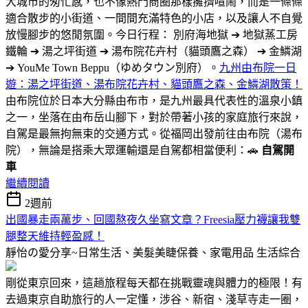
大城市的匆忙感，也不像熱門商圈那樣擁擠喧鬧，而是一條條
適合散步的小街道、一間間充滿特色的小店，以及讓人不自覺
放慢腳步的悠閒氛圍。今日行程： 別府海地獄 ➔ 地獄蒸工房
鐵輪 ➔ 湯之坪街道 ➔ 湯布院花卉村（貓頭鷹之森） ➔ 金鱗湖
➔ YouMe Town Beppu（ゆめタウン別府）。
九州由布院一日
遊：湯之坪街道、湯布院花卉村、貓頭鷹之森、金鱗湖散策！
由布院位於日本大分縣由布市，是九州最具代表性的溫泉小鎮
之一，坐落在由布岳山腳下，對於帶著小孩的家庭旅行來說，
自駕是最無拘無束的交通方式。從福岡出發前往由布院（湯布
院），無論是搭乘大眾運輸還是自駕都相當便利：🚗
自駕開
車
繼續閱讀
2週前
出國暴走兩萬步、回國熬夜久坐寫文章？Freesia壓力襪讓我雙
腿整天維持輕盈感！
靜怡の愛分享~日常生活、美髮美睫保養、家電用品
生活綜合
剛從東京回來，這趟旅程每天都在挑戰靈魂與體力的極限！有
去過東京自助旅行的人一定懂，涉谷、新宿、淺草寺走一圈，