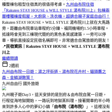
種整棟包租型住宿真的很值得考慮。
九州由布院住宿
「Rakuten STAY HOUSE x WILL STYLE 湯布院川上」包棟兩
層樓獨棟度假屋，大廚房、洗衣機，超適合親子家庭自由行！
Rakuten STAY HOUSE × WILL STYLE 湯布院川上就在大馬路
旁，距離由布院車站車程約5分鐘、福岡機場約1.5小時車程。
抵達時會見到三棟現代簡約的黑色系質感建築，一旁可以停
車，導航直接設定民宿名稱即可，非常適合自駕旅遊的朋友！
📍
民宿資訊｜Rakuten STAY HOUSE × WILL STYLE 湯布院
川上
繼續閱讀
2週前
九州由布院一日遊：湯之坪街道、湯布院花卉村、貓頭鷹之
森、金鱗湖散策！
九州自由行
國外旅遊
九州親子遊Day3，這天安排的是別府＆由布院自駕一日遊，
行程從海地獄開始，一路玩到地獄蒸料理，接著開車約半小時
來到許多人心中的夢幻小鎮「
由布院（湯布院）
」。這裡沒有