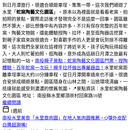
到日月潭旅行，很適合順遊車埕、集集一帶，這次我們順遊了
水里「
蛇窯陶藝文化園區
」。原本以為裡面就是看看老窯、拍
拍照的景點，實際走訪後才發現完全不是這麼一回事。園區雖
然不算大，卻比想像中有內容許多，不只有保存完整的百年蛇
窯、陶藝文物館，還能體驗捏陶、拉坏，甚至逛陶器店挖寶。
對親子家庭來說很適合，對喜歡手作的人更是會玩到捨不得離
開。這次我們全家就在這裡待了將近半天，孩子玩陶玩得超投
入，大人則忙著拍照、逛陶器，意外成為這趟日月潭之旅最有
記憶點的一站。
南投親子景點：蛇窯陶藝文化園區門票、捏陶
體驗、百年蛇窯一次玩！親手拉坏做出專屬器皿！
水里蛇窯距
離車埕車站大約10分鐘車程，從日月潭開車過來也不遠，很適
合安排成順遊景點。園區隱身在山林之間，沿途環境清幽，一
抵達就能感受到濃濃的懷舊氛圍。📍景點資訊｜水里蛇窯陶藝
文化園區 地址： 南投縣水里鄉頂崁村回窯路16號
繼續閱讀
1週前
南投水里美食「水里章肉圓」在地人氣肉圓推薦，Q彈外皮配
白醬超涮嘴!