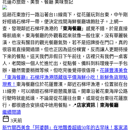
花蓮の旅遊、美食、餐廳
美味食記
這趟花東旅行一路沿著台11線南下，從花蓮玩到台東，中午剛
好經過石梯坪一帶，便決定找間海鮮餐廳填飽肚子。上網一
查，發現鄰近石梯坪漁港的「
東海餐廳
」感覺不錯，於是直接
導航過來。東海餐廳的外觀看起來就像一般住家，沒有華麗裝
潢，也沒有醒目的觀光餐廳氣勢，若不是招牌掛在門口，真的
很容易直接開過頭。但也正因為這份樸實，反而讓人更期待接
下來的餐點。這天我們非假日下午前往，店裡只有我們一桌客
人，老闆娘一個人忙進忙出，從點餐、備料到料理幾乎一手包
辦，雖然需要稍微等候，但吃完後覺得很值得。
花蓮豐濱美食
「東海餐廳」石梯坪漁港隱藏版平價海鮮小吃！新鮮魚貨現點
現煮！
東海餐廳位於花蓮豐濱，鄰近石梯坪漁港，位置就在台
11線旁，可以順遊石梯坪遊憩風景區。開車沿著花東海岸公路
行駛時就能抵達，不論是從花蓮往台東，或是從台東往花蓮旅
行，都很適合安排成中途用餐點。📍
店家資訊｜東海餐廳
繼續閱讀
3天前
新竹關西美食「阿婆麵」在地飄香超過50年的古早味！客家湯