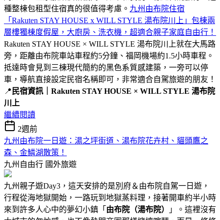
種整棟包租型住宿真的很值得考慮。
九州由布院住宿
「Rakuten STAY HOUSE x WILL STYLE 湯布院川上」包棟兩
層樓獨棟度假屋，大廚房、洗衣機，超適合親子家庭自由行！
Rakuten STAY HOUSE × WILL STYLE 湯布院川上就在大馬路
旁，距離由布院車站車程約5分鐘、福岡機場約1.5小時車程。
抵達時會見到三棟現代簡約的黑色系質感建築，一旁可以停
車，導航直接設定民宿名稱即可，非常適合自駕旅遊的朋友！
📍
民宿資訊｜Rakuten STAY HOUSE × WILL STYLE 湯布院
川上
繼續閱讀
2週前
九州由布院一日遊：湯之坪街道、湯布院花卉村、貓頭鷹之
森、金鱗湖散策！
九州自由行
國外旅遊
九州親子遊Day3，這天安排的是別府＆由布院自駕一日遊，
行程從海地獄開始，一路玩到地獄蒸料理，接著開車約半小時
來到許多人心中的夢幻小鎮「
由布院（湯布院）
」。這裡沒有