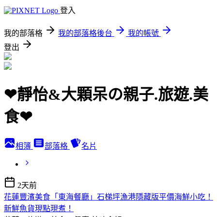
登入
我的部落格
我的部落格後台
我的帳號
登出
❤靜怡&大顆呆の親子.旅遊.美
食❤
相簿
部落格
名片
2天前
花蓮豐濱美食「東海餐廳」石梯坪漁港隱藏版平價海鮮小吃！
新鮮魚貨現點現煮！