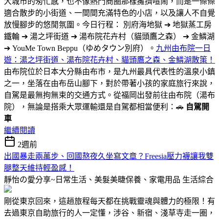
大城市的匆忙感，也不像熱門商圈那樣擁擠喧鬧，而是一條條
適合散步的小街道、一間間充滿特色的小店，以及讓人不自覺
放慢腳步的悠閒氛圍。今日行程： 別府海地獄 ➔ 地獄蒸工房
鐵輪 ➔ 湯之坪街道 ➔ 湯布院花卉村（貓頭鷹之森） ➔ 金鱗湖
➔ YouMe Town Beppu（ゆめタウン別府）。
九州由布院一日
遊：湯之坪街道、湯布院花卉村、貓頭鷹之森、金鱗湖散策！
由布院位於日本大分縣由布市，是九州最具代表性的溫泉小鎮
之一，坐落在由布岳山腳下，對於帶著小孩的家庭旅行來說，
自駕是最無拘無束的交通方式。從福岡出發前往由布院（湯布
院），無論是搭乘大眾運輸還是自駕都相當便利：🚗
自駕開
車
繼續閱讀
2週前
出國暴走兩萬步、回國熬夜久坐寫文章？Freesia壓力襪讓我雙
腿整天維持輕盈感！
靜怡の愛分享~日常生活、美髮美睫保養、家電用品
生活綜合
剛從東京回來，這趟旅程每天都在挑戰靈魂與體力的極限！有
去過東京自助旅行的人一定懂，涉谷、新宿、淺草寺走一圈，