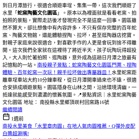
到日月潭旅行，很適合順遊車埕、集集一帶，這次我們順遊了
水里「
蛇窯陶藝文化園區
」。原本以為裡面就是看看老窯、拍
拍照的景點，實際走訪後才發現完全不是這麼一回事。園區雖
然不算大，卻比想像中有內容許多，不只有保存完整的百年蛇
窯、陶藝文物館，還能體驗捏陶、拉坏，甚至逛陶器店挖寶。
對親子家庭來說很適合，對喜歡手作的人更是會玩到捨不得離
開。這次我們全家就在這裡待了將近半天，孩子玩陶玩得超投
入，大人則忙著拍照、逛陶器，意外成為這趟日月潭之旅最有
記憶點的一站。
南投親子景點：蛇窯陶藝文化園區門票、捏陶
體驗、百年蛇窯一次玩！親手拉坏做出專屬器皿！
水里蛇窯距
離車埕車站大約10分鐘車程，從日月潭開車過來也不遠，很適
合安排成順遊景點。園區隱身在山林之間，沿途環境清幽，一
抵達就能感受到濃濃的懷舊氛圍。📍景點資訊｜水里蛇窯陶藝
文化園區 地址： 南投縣水里鄉頂崁村回窯路16號
繼續閱讀
1週前
南投水里美食「水里章肉圓」在地人氣肉圓推薦，Q彈外皮配
白醬超涮嘴!