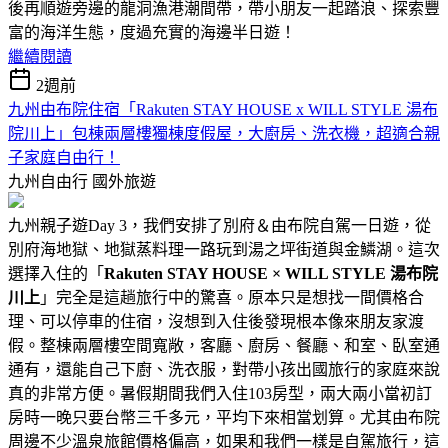
後再順遊旁邊的龍洞漁港潮間帶，帶小朋友一起踏浪、探索豐
富的海洋生態，度過充實的海邊半日遊！
繼續閱讀
2週前
九州由布院住宿「Rakuten STAY HOUSE x WILL STYLE 湯布
院川上」包棟兩層樓獨棟度假屋，大廚房、洗衣機，超適合親
子家庭自由行！
九州自由行
國外旅遊
九州親子遊Day 3，我們安排了別府＆由布院自駕一日遊，從
別府海地獄、地獄蒸料理一路玩到湯之坪街道與金鱗湖。這次
選擇入住的「
Rakuten STAY HOUSE × WILL STYLE 湯布院
川上
」完全是這趟旅行中的驚喜。原本只是想找一間價格合
理、可以停車的住宿，沒想到入住後發現根本像來朋友家渡
假。整棟兩層樓空間寬敞，客廳、廚房、餐廳、和室、臥室通
通有，還能自己下廚、洗衣服，對帶小孩出國旅行的家庭來說
真的非常方便。暑假期間我們入住103房型，兩大兩小當初訂
房時一晚只要台幣三千多元，平均下來相當划算。尤其由布院
周邊不少溫泉旅館價格偏高，如果和我們一樣是自駕旅行，這