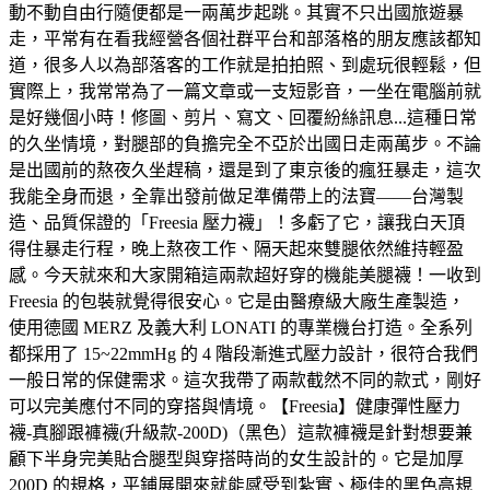
動不動自由行隨便都是一兩萬步起跳。其實不只出國旅遊暴
走，平常有在看我經營各個社群平台和部落格的朋友應該都知
道，很多人以為部落客的工作就是拍拍照、到處玩很輕鬆，但
實際上，我常常為了一篇文章或一支短影音，一坐在電腦前就
是好幾個小時！修圖、剪片、寫文、回覆紛絲訊息...這種日常
的久坐情境，對腿部的負擔完全不亞於出國日走兩萬步。不論
是出國前的熬夜久坐趕稿，還是到了東京後的瘋狂暴走，這次
我能全身而退，全靠出發前做足準備帶上的法寶——台灣製
造、品質保證的「Freesia 壓力襪」！多虧了它，讓我白天頂
得住暴走行程，晚上熬夜工作、隔天起來雙腿依然維持輕盈
感。今天就來和大家開箱這兩款超好穿的機能美腿襪！一收到
Freesia 的包裝就覺得很安心。它是由醫療級大廠生產製造，
使用德國 MERZ 及義大利 LONATI 的專業機台打造。全系列
都採用了 15~22mmHg 的 4 階段漸進式壓力設計，很符合我們
一般日常的保健需求。這次我帶了兩款截然不同的款式，剛好
可以完美應付不同的穿搭與情境。【Freesia】健康彈性壓力
襪-真腳跟褲襪(升級款-200D)（黑色）這款褲襪是針對想要兼
顧下半身完美貼合腿型與穿搭時尚的女生設計的。它是加厚
200D 的規格，平鋪展開來就能感受到紮實、極佳的黑色高規