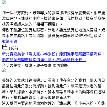
到一個地方旅行，最想尋找的就是那種沒有華麗裝潢、卻充滿
濃厚在地人情味的小吃。這趟來花蓮，我們找到了這家隱身在
巷弄深處超人氣的「
榕樹下麵店
」。
榕樹下麵店位置有點隱密，外地人要是沒有在地熟人帶路，或
是事先在網路上看到資訊，就算騎車開車經過也很容易錯過！
繼續閱讀
1週前
新北貢寮美食「漁夫家小卷米粉」龍洞漁港隱藏版平價海鮮！
順遊龍洞潮間帶探索海洋生物，必點酥脆炸小卷！
台北の美食、餐廳、親子餐廳
國內旅遊
美好的天氣就想往海邊走走看海！住在台北的我們，夏天假日
最常往東北角及北海岸跑。說到東北角，龍洞是玩水者的勝
地，舉凡浮潛、水肺潛水、獨木舟等各種水上活動都會在這裡
進行，整條海岸線到了夏天總是充滿活力。
這天我們主要來龍洞漁港附近的「
漁夫家
」吃小卷米粉，吃飽