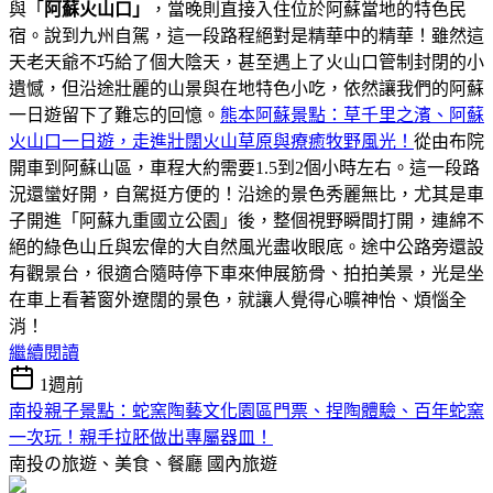
與「
阿蘇火山口」
，當晚則直接入住位於阿蘇當地的特色民
宿。說到九州自駕，這一段路程絕對是精華中的精華！雖然這
天老天爺不巧給了個大陰天，甚至遇上了火山口管制封閉的小
遺憾，但沿途壯麗的山景與在地特色小吃，依然讓我們的阿蘇
一日遊留下了難忘的回憶。
熊本阿蘇景點：草千里之濱、阿蘇
火山口一日遊，走進壯闊火山草原與療癒牧野風光！
從由布院
開車到阿蘇山區，車程大約需要1.5到2個小時左右。這一段路
況還蠻好開，自駕挺方便的！沿途的景色秀麗無比，尤其是車
子開進「阿蘇九重國立公園」後，整個視野瞬間打開，連綿不
絕的綠色山丘與宏偉的大自然風光盡收眼底。途中公路旁還設
有觀景台，很適合隨時停下車來伸展筋骨、拍拍美景，光是坐
在車上看著窗外遼闊的景色，就讓人覺得心曠神怡、煩惱全
消！
繼續閱讀
1週前
南投親子景點：蛇窯陶藝文化園區門票、捏陶體驗、百年蛇窯
一次玩！親手拉胚做出專屬器皿！
南投の旅遊、美食、餐廳
國內旅遊