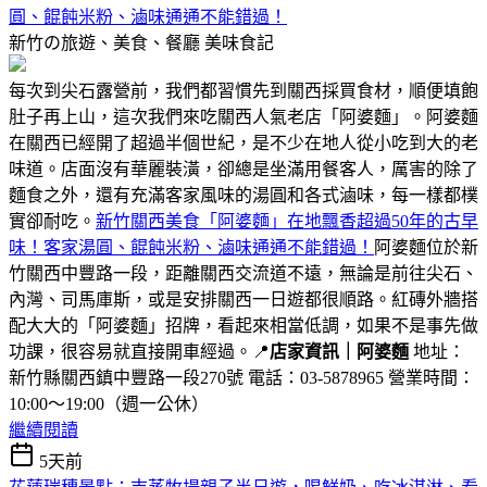
圓、餛飩米粉、滷味通通不能錯過！
新竹の旅遊、美食、餐廳
美味食記
每次到尖石露營前，我們都習慣先到關西採買食材，順便填飽
肚子再上山，這次我們來吃關西人氣老店「阿婆麵」。阿婆麵
在關西已經開了超過半個世紀，是不少在地人從小吃到大的老
味道。店面沒有華麗裝潢，卻總是坐滿用餐客人，厲害的除了
麵食之外，還有充滿客家風味的湯圓和各式滷味，每一樣都樸
實卻耐吃。
新竹關西美食「阿婆麵」在地飄香超過50年的古早
味！客家湯圓、餛飩米粉、滷味通通不能錯過！
阿婆麵位於新
竹關西中豐路一段，距離關西交流道不遠，無論是前往尖石、
內灣、司馬庫斯，或是安排關西一日遊都很順路。紅磚外牆搭
配大大的「阿婆麵」招牌，看起來相當低調，如果不是事先做
功課，很容易就直接開車經過。📍
店家資訊｜阿婆麵
地址：
新竹縣關西鎮中豐路一段270號 電話：03-5878965 營業時間：
10:00～19:00（週一公休）
繼續閱讀
5天前