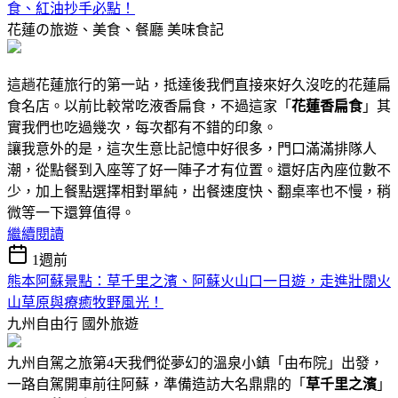
食、紅油抄手必點！
花蓮の旅遊、美食、餐廳
美味食記
這趟花蓮旅行的第一站，抵達後我們直接來好久沒吃的花蓮扁
食名店。以前比較常吃液香扁食，不過這家「
花蓮香扁食
」其
實我們也吃過幾次，每次都有不錯的印象。
讓我意外的是，這次生意比記憶中好很多，門口滿滿排隊人
潮，從點餐到入座等了好一陣子才有位置。還好店內座位數不
少，加上餐點選擇相對單純，出餐速度快、翻桌率也不慢，稍
微等一下還算值得。
繼續閱讀
1週前
熊本阿蘇景點：草千里之濱、阿蘇火山口一日遊，走進壯闊火
山草原與療癒牧野風光！
九州自由行
國外旅遊
九州自駕之旅第4天我們從夢幻的溫泉小鎮「由布院」出發，
一路自駕開車前往阿蘇，準備造訪大名鼎鼎的「
草千里之濱
」