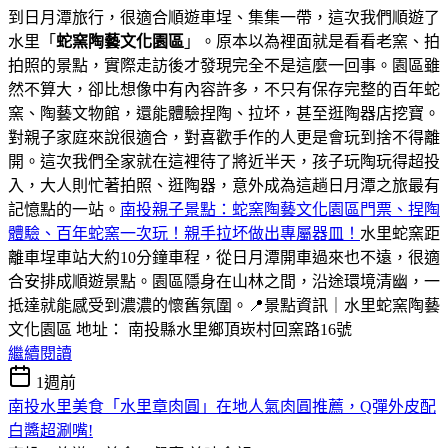
到日月潭旅行，很適合順遊車埕、集集一帶，這次我們順遊了
水里「
蛇窯陶藝文化園區
」。原本以為裡面就是看看老窯、拍
拍照的景點，實際走訪後才發現完全不是這麼一回事。園區雖
然不算大，卻比想像中有內容許多，不只有保存完整的百年蛇
窯、陶藝文物館，還能體驗捏陶、拉坏，甚至逛陶器店挖寶。
對親子家庭來說很適合，對喜歡手作的人更是會玩到捨不得離
開。這次我們全家就在這裡待了將近半天，孩子玩陶玩得超投
入，大人則忙著拍照、逛陶器，意外成為這趟日月潭之旅最有
記憶點的一站。
南投親子景點：蛇窯陶藝文化園區門票、捏陶
體驗、百年蛇窯一次玩！親手拉坏做出專屬器皿！
水里蛇窯距
離車埕車站大約10分鐘車程，從日月潭開車過來也不遠，很適
合安排成順遊景點。園區隱身在山林之間，沿途環境清幽，一
抵達就能感受到濃濃的懷舊氛圍。📍景點資訊｜水里蛇窯陶藝
文化園區 地址： 南投縣水里鄉頂崁村回窯路16號
繼續閱讀
1週前
南投水里美食「水里章肉圓」在地人氣肉圓推薦，Q彈外皮配
白醬超涮嘴!