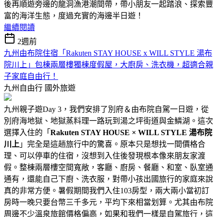
後再順遊旁邊的龍洞漁港潮間帶，帶小朋友一起踏浪、探索豐
富的海洋生態，度過充實的海邊半日遊！
繼續閱讀
2週前
九州由布院住宿「Rakuten STAY HOUSE x WILL STYLE 湯布
院川上」包棟兩層樓獨棟度假屋，大廚房、洗衣機，超適合親
子家庭自由行！
九州自由行
國外旅遊
九州親子遊Day 3，我們安排了別府＆由布院自駕一日遊，從
別府海地獄、地獄蒸料理一路玩到湯之坪街道與金鱗湖。這次
選擇入住的「
Rakuten STAY HOUSE × WILL STYLE 湯布院
川上
」完全是這趟旅行中的驚喜。原本只是想找一間價格合
理、可以停車的住宿，沒想到入住後發現根本像來朋友家渡
假。整棟兩層樓空間寬敞，客廳、廚房、餐廳、和室、臥室通
通有，還能自己下廚、洗衣服，對帶小孩出國旅行的家庭來說
真的非常方便。暑假期間我們入住103房型，兩大兩小當初訂
房時一晚只要台幣三千多元，平均下來相當划算。尤其由布院
周邊不少溫泉旅館價格偏高，如果和我們一樣是自駕旅行，這