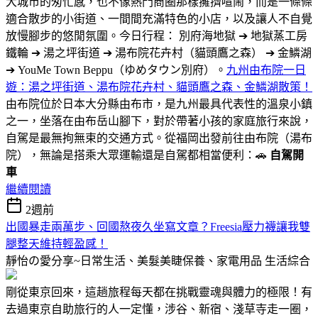
大城市的匆忙感，也不像熱門商圈那樣擁擠喧鬧，而是一條條
適合散步的小街道、一間間充滿特色的小店，以及讓人不自覺
放慢腳步的悠閒氛圍。今日行程： 別府海地獄 ➔ 地獄蒸工房
鐵輪 ➔ 湯之坪街道 ➔ 湯布院花卉村（貓頭鷹之森） ➔ 金鱗湖
➔ YouMe Town Beppu（ゆめタウン別府）。
九州由布院一日
遊：湯之坪街道、湯布院花卉村、貓頭鷹之森、金鱗湖散策！
由布院位於日本大分縣由布市，是九州最具代表性的溫泉小鎮
之一，坐落在由布岳山腳下，對於帶著小孩的家庭旅行來說，
自駕是最無拘無束的交通方式。從福岡出發前往由布院（湯布
院），無論是搭乘大眾運輸還是自駕都相當便利：🚗
自駕開
車
繼續閱讀
2週前
出國暴走兩萬步、回國熬夜久坐寫文章？Freesia壓力襪讓我雙
腿整天維持輕盈感！
靜怡の愛分享~日常生活、美髮美睫保養、家電用品
生活綜合
剛從東京回來，這趟旅程每天都在挑戰靈魂與體力的極限！有
去過東京自助旅行的人一定懂，涉谷、新宿、淺草寺走一圈，