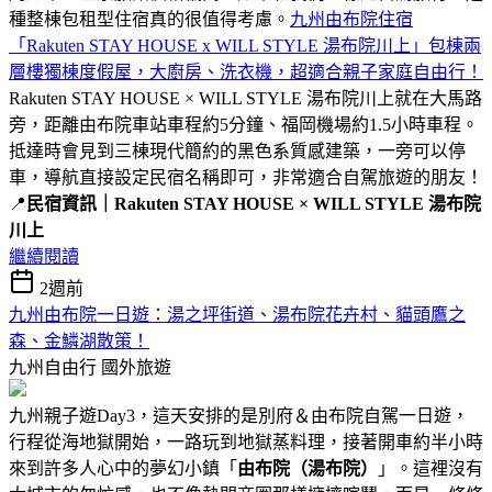
種整棟包租型住宿真的很值得考慮。
九州由布院住宿
「Rakuten STAY HOUSE x WILL STYLE 湯布院川上」包棟兩
層樓獨棟度假屋，大廚房、洗衣機，超適合親子家庭自由行！
Rakuten STAY HOUSE × WILL STYLE 湯布院川上就在大馬路
旁，距離由布院車站車程約5分鐘、福岡機場約1.5小時車程。
抵達時會見到三棟現代簡約的黑色系質感建築，一旁可以停
車，導航直接設定民宿名稱即可，非常適合自駕旅遊的朋友！
📍
民宿資訊｜Rakuten STAY HOUSE × WILL STYLE 湯布院
川上
繼續閱讀
2週前
九州由布院一日遊：湯之坪街道、湯布院花卉村、貓頭鷹之
森、金鱗湖散策！
九州自由行
國外旅遊
九州親子遊Day3，這天安排的是別府＆由布院自駕一日遊，
行程從海地獄開始，一路玩到地獄蒸料理，接著開車約半小時
來到許多人心中的夢幻小鎮「
由布院（湯布院）
」。這裡沒有