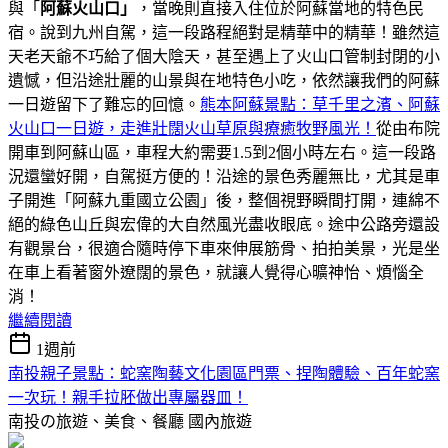
與「
阿蘇火山口」
，當晚則直接入住位於阿蘇當地的特色民
宿。說到九州自駕，這一段路程絕對是精華中的精華！雖然這
天老天爺不巧給了個大陰天，甚至遇上了火山口管制封閉的小
遺憾，但沿途壯麗的山景與在地特色小吃，依然讓我們的阿蘇
一日遊留下了難忘的回憶。
熊本阿蘇景點：草千里之濱、阿蘇
火山口一日遊，走進壯闊火山草原與療癒牧野風光！
從由布院
開車到阿蘇山區，車程大約需要1.5到2個小時左右。這一段路
況還蠻好開，自駕挺方便的！沿途的景色秀麗無比，尤其是車
子開進「阿蘇九重國立公園」後，整個視野瞬間打開，連綿不
絕的綠色山丘與宏偉的大自然風光盡收眼底。途中公路旁還設
有觀景台，很適合隨時停下車來伸展筋骨、拍拍美景，光是坐
在車上看著窗外遼闊的景色，就讓人覺得心曠神怡、煩惱全
消！
繼續閱讀
1週前
南投親子景點：蛇窯陶藝文化園區門票、捏陶體驗、百年蛇窯
一次玩！親手拉胚做出專屬器皿！
南投の旅遊、美食、餐廳
國內旅遊