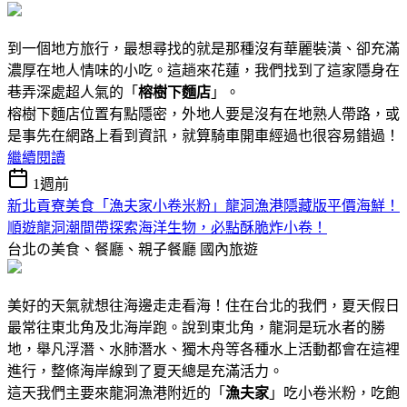
到一個地方旅行，最想尋找的就是那種沒有華麗裝潢、卻充滿
濃厚在地人情味的小吃。這趟來花蓮，我們找到了這家隱身在
巷弄深處超人氣的「
榕樹下麵店
」。
榕樹下麵店位置有點隱密，外地人要是沒有在地熟人帶路，或
是事先在網路上看到資訊，就算騎車開車經過也很容易錯過！
繼續閱讀
1週前
新北貢寮美食「漁夫家小卷米粉」龍洞漁港隱藏版平價海鮮！
順遊龍洞潮間帶探索海洋生物，必點酥脆炸小卷！
台北の美食、餐廳、親子餐廳
國內旅遊
美好的天氣就想往海邊走走看海！住在台北的我們，夏天假日
最常往東北角及北海岸跑。說到東北角，龍洞是玩水者的勝
地，舉凡浮潛、水肺潛水、獨木舟等各種水上活動都會在這裡
進行，整條海岸線到了夏天總是充滿活力。
這天我們主要來龍洞漁港附近的「
漁夫家
」吃小卷米粉，吃飽