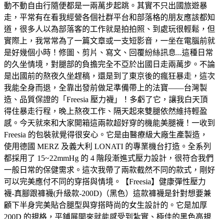
動不動自由行隨便都是一兩萬步起跳。其實不只出國旅遊暴
走，平常有在看我經營各個社群平台和部落格的朋友應該都知
道，很多人以為部落客的工作就是拍拍照、到處玩很輕鬆，但
實際上，我常常為了一篇文章或一支短影音，一坐在電腦前就
是好幾個小時！修圖、剪片、寫文、回覆紛絲訊息...這種日常
的久坐情境，對腿部的負擔完全不亞於出國日走兩萬步。不論
是出國前的熬夜久坐趕稿，還是到了東京後的瘋狂暴走，這次
我能全身而退，全靠出發前做足準備帶上的法寶——台灣製
造、品質保證的「Freesia 壓力襪」！多虧了它，讓我白天頂
得住暴走行程，晚上熬夜工作、隔天起來雙腿依然維持輕盈
感。今天就來和大家開箱這兩款超好穿的機能美腿襪！一收到
Freesia 的包裝就覺得很安心。它是由醫療級大廠生產製造，
使用德國 MERZ 及義大利 LONATI 的專業機台打造。全系列
都採用了 15~22mmHg 的 4 階段漸進式壓力設計，很符合我們
一般日常的保健需求。這次我帶了兩款截然不同的款式，剛好
可以完美應付不同的穿搭與情境。【Freesia】健康彈性壓力
襪-真腳跟褲襪(升級款-200D)（黑色）這款褲襪是針對想要兼
顧下半身完美貼合腿型與穿搭時尚的女生設計的。它是加厚
200D 的規格，平鋪展開來就能感受到紮實、極佳的黑色高規