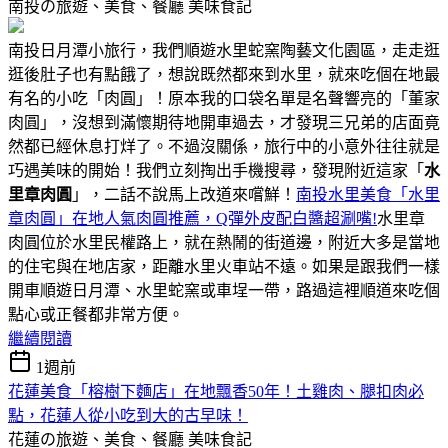
南投の旅遊、美食、餐廳
美味食記
南投日月潭小旅行，我們順遊水里蛇窯陶藝文化園區，走走逛
逛後肚子也有點餓了，想說既然都來到水里，就來吃個在地最
有名的小吃「肉圓」！原本我的口袋名單是名聲響亮的「董家
肉圓」，沒想到滿懷期待地開車過去，才發現三兄弟的店面竟
然都已經休息打烊了。不過沒關係，旅行中的小意外往往就是
巧遇美味的開始！我們立刻掏出手機搜尋，發現附近這家「
水
里章肉圓
」，二話不說馬上改道來嚐鮮！
南投水里美食「水里
章肉圓」在地人氣肉圓推薦，Q彈外皮配白醬超涮嘴!
水里章
肉圓位於水里民權路上，就在熱鬧的街道邊，附近大多是當地
的住宅與在地店家，距離水里火車站不遠。如果是跟我們一樣
開車順遊日月潭、水里蛇窯或車埕一帶，路過這裡順道來吃個
點心或正餐都非常方便。
繼續閱讀
1週前
花蓮美食「榕樹下麵店」在地飄香50年！土雞肉、腿扣肉必
點，花蓮人從小吃到大的古早味！
花蓮の旅遊、美食、餐廳
美味食記