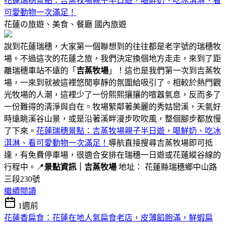
花蓮瑞穗景點：吉蒸牧場親子半日遊，喝鮮奶、吃冰淇淋、看
可愛動物一次滿足！
花蓮の旅遊、美食、餐廳
國內旅遊
說到花蓮瑞穗，大家第一個聯想到的往往都是老字號的瑞穗牧
場。不過這次的花蓮之旅，我們決定換個地方走走，來到了距
離瑞穗車站不遠的「
吉蒸牧場
」！這也是我們第一次到吉蒸牧
場，一來到就被這裡悠閒寧靜的氛圍給吸引了。相較於熱門觀
光牧場的人潮，這裡少了一份熙熙攘攘的喧囂氣息，反而多了
一份難得的清淨與自在。牧場緊鄰著美麗的秀姑巒溪，天氣好
時遠眺溪谷山景，或是沿著溪畔漫步吹吹風，整個腳步都放慢
了下來。
花蓮瑞穗景點：吉蒸牧場親子半日遊，喝鮮奶、吃冰
淇淋、看可愛動物一次滿足！
導航直接搜尋吉蒸牧場即可抵
達，有免費停車場，很適合安排在瑞穗一日遊或花蓮縱谷線的
行程中。📍
景點資訊｜吉蒸牧場
地址： 花蓮縣瑞穗鄉中山路
三段230號
繼續閱讀
1週前
花蓮香扁食：花蓮在地人氣扁食老店，皮薄餡飽滿，鮮蝦扁