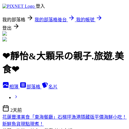
登入
我的部落格
我的部落格後台
我的帳號
登出
❤靜怡&大顆呆の親子.旅遊.美
食❤
相簿
部落格
名片
2天前
花蓮豐濱美食「東海餐廳」石梯坪漁港隱藏版平價海鮮小吃！
新鮮魚貨現點現煮！