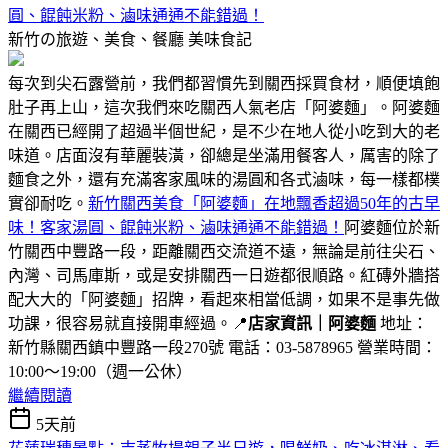
圓、餛飩米粉、滷味通通不能錯過！
新竹の旅遊、美食、餐廳
美味食記
每次到尖石露營前，我們都習慣先到關西採買食材，順便填飽
肚子再上山，這次我們來吃關西人氣老店「阿婆麵」。阿婆麵
在關西已經開了超過半個世紀，是不少在地人從小吃到大的老
味道。店面沒有華麗裝潢，卻總是坐滿用餐客人，厲害的除了
麵食之外，還有充滿客家風味的湯圓和各式滷味，每一樣都樸
實卻耐吃。
新竹關西美食「阿婆麵」在地飄香超過50年的古早
味！客家湯圓、餛飩米粉、滷味通通不能錯過！
阿婆麵位於新
竹關西中豐路一段，距離關西交流道不遠，無論是前往尖石、
內灣、司馬庫斯，或是安排關西一日遊都很順路。紅磚外牆搭
配大大的「阿婆麵」招牌，看起來相當低調，如果不是事先做
功課，很容易就直接開車經過。📍
店家資訊｜阿婆麵
地址：
新竹縣關西鎮中豐路一段270號 電話：03-5878965 營業時間：
10:00～19:00（週一公休）
繼續閱讀
5天前