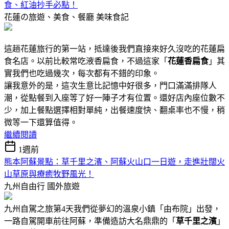
食、紅油抄手必點！
花蓮の旅遊、美食、餐廳
美味食記
這趟花蓮旅行的第一站，抵達後我們直接來好久沒吃的花蓮扁
食名店。以前比較常吃液香扁食，不過這家「
花蓮香扁食
」其
實我們也吃過幾次，每次都有不錯的印象。
讓我意外的是，這次生意比記憶中好很多，門口滿滿排隊人
潮，從點餐到入座等了好一陣子才有位置。還好店內座位數不
少，加上餐點選擇相對單純，出餐速度快、翻桌率也不慢，稍
微等一下還算值得。
繼續閱讀
1週前
熊本阿蘇景點：草千里之濱、阿蘇火山口一日遊，走進壯闊火
山草原與療癒牧野風光！
九州自由行
國外旅遊
九州自駕之旅第4天我們從夢幻的溫泉小鎮「由布院」出發，
一路自駕開車前往阿蘇，準備造訪大名鼎鼎的「
草千里之濱
」