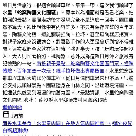
到日月潭旅行，很適合順遊車埕、集集一帶，這次我們順遊了
水里「
蛇窯陶藝文化園區
」。原本以為裡面就是看看老窯、拍
拍照的景點，實際走訪後才發現完全不是這麼一回事。園區雖
然不算大，卻比想像中有內容許多，不只有保存完整的百年蛇
窯、陶藝文物館，還能體驗捏陶、拉坏，甚至逛陶器店挖寶。
對親子家庭來說很適合，對喜歡手作的人更是會玩到捨不得離
開。這次我們全家就在這裡待了將近半天，孩子玩陶玩得超投
入，大人則忙著拍照、逛陶器，意外成為這趟日月潭之旅最有
記憶點的一站。
南投親子景點：蛇窯陶藝文化園區門票、捏陶
體驗、百年蛇窯一次玩！親手拉坏做出專屬器皿！
水里蛇窯距
離車埕車站大約10分鐘車程，從日月潭開車過來也不遠，很適
合安排成順遊景點。園區隱身在山林之間，沿途環境清幽，一
抵達就能感受到濃濃的懷舊氛圍。📍景點資訊｜水里蛇窯陶藝
文化園區 地址： 南投縣水里鄉頂崁村回窯路16號
繼續閱讀
1週前
南投水里美食「水里章肉圓」在地人氣肉圓推薦，Q彈外皮配
白醬超涮嘴!