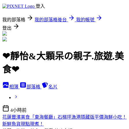
登入
我的部落格
我的部落格後台
我的帳號
登出
❤靜怡&大顆呆の親子.旅遊.美
食❤
相簿
部落格
名片
4小時前
花蓮豐濱美食「東海餐廳」石梯坪漁港隱藏版平價海鮮小吃！
新鮮魚貨現點現煮！