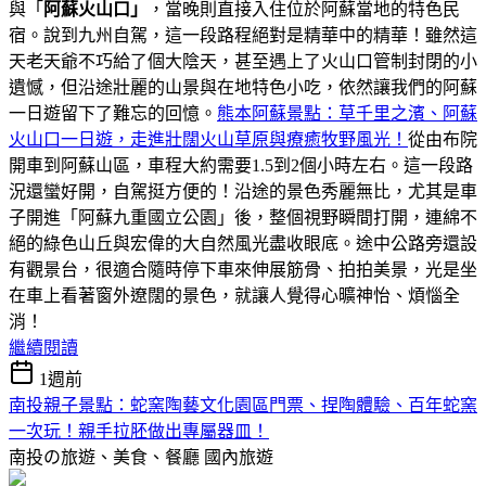
與「
阿蘇火山口」
，當晚則直接入住位於阿蘇當地的特色民
宿。說到九州自駕，這一段路程絕對是精華中的精華！雖然這
天老天爺不巧給了個大陰天，甚至遇上了火山口管制封閉的小
遺憾，但沿途壯麗的山景與在地特色小吃，依然讓我們的阿蘇
一日遊留下了難忘的回憶。
熊本阿蘇景點：草千里之濱、阿蘇
火山口一日遊，走進壯闊火山草原與療癒牧野風光！
從由布院
開車到阿蘇山區，車程大約需要1.5到2個小時左右。這一段路
況還蠻好開，自駕挺方便的！沿途的景色秀麗無比，尤其是車
子開進「阿蘇九重國立公園」後，整個視野瞬間打開，連綿不
絕的綠色山丘與宏偉的大自然風光盡收眼底。途中公路旁還設
有觀景台，很適合隨時停下車來伸展筋骨、拍拍美景，光是坐
在車上看著窗外遼闊的景色，就讓人覺得心曠神怡、煩惱全
消！
繼續閱讀
1週前
南投親子景點：蛇窯陶藝文化園區門票、捏陶體驗、百年蛇窯
一次玩！親手拉胚做出專屬器皿！
南投の旅遊、美食、餐廳
國內旅遊