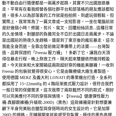
動不動自由行隨便都是一兩萬步起跳。其實不只出國旅遊暴
走，平常有在看我經營各個社群平台和部落格的朋友應該都知
道，很多人以為部落客的工作就是拍拍照、到處玩很輕鬆，但
實際上，我常常為了一篇文章或一支短影音，一坐在電腦前就
是好幾個小時！修圖、剪片、寫文、回覆紛絲訊息...這種日常
的久坐情境，對腿部的負擔完全不亞於出國日走兩萬步。不論
是出國前的熬夜久坐趕稿，還是到了東京後的瘋狂暴走，這次
我能全身而退，全靠出發前做足準備帶上的法寶——台灣製
造、品質保證的「Freesia 壓力襪」！多虧了它，讓我白天頂
得住暴走行程，晚上熬夜工作、隔天起來雙腿依然維持輕盈
感。今天就來和大家開箱這兩款超好穿的機能美腿襪！一收到
Freesia 的包裝就覺得很安心。它是由醫療級大廠生產製造，
使用德國 MERZ 及義大利 LONATI 的專業機台打造。全系列
都採用了 15~22mmHg 的 4 階段漸進式壓力設計，很符合我們
一般日常的保健需求。這次我帶了兩款截然不同的款式，剛好
可以完美應付不同的穿搭與情境。【Freesia】健康彈性壓力
襪-真腳跟褲襪(升級款-200D)（黑色）這款褲襪是針對想要兼
顧下半身完美貼合腿型與穿搭時尚的女生設計的。它是加厚
200D 的規格，平鋪展開來就能感受到紮實、極佳的黑色高規