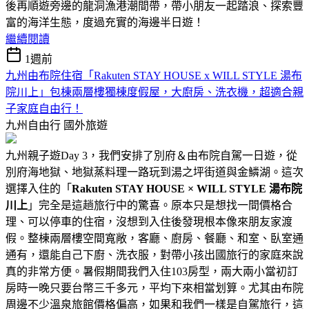
後再順遊旁邊的龍洞漁港潮間帶，帶小朋友一起踏浪、探索豐
富的海洋生態，度過充實的海邊半日遊！
繼續閱讀
1週前
九州由布院住宿「Rakuten STAY HOUSE x WILL STYLE 湯布
院川上」包棟兩層樓獨棟度假屋，大廚房、洗衣機，超適合親
子家庭自由行！
九州自由行
國外旅遊
九州親子遊Day 3，我們安排了別府＆由布院自駕一日遊，從
別府海地獄、地獄蒸料理一路玩到湯之坪街道與金鱗湖。這次
選擇入住的「
Rakuten STAY HOUSE × WILL STYLE 湯布院
川上
」完全是這趟旅行中的驚喜。原本只是想找一間價格合
理、可以停車的住宿，沒想到入住後發現根本像來朋友家渡
假。整棟兩層樓空間寬敞，客廳、廚房、餐廳、和室、臥室通
通有，還能自己下廚、洗衣服，對帶小孩出國旅行的家庭來說
真的非常方便。暑假期間我們入住103房型，兩大兩小當初訂
房時一晚只要台幣三千多元，平均下來相當划算。尤其由布院
周邊不少溫泉旅館價格偏高，如果和我們一樣是自駕旅行，這