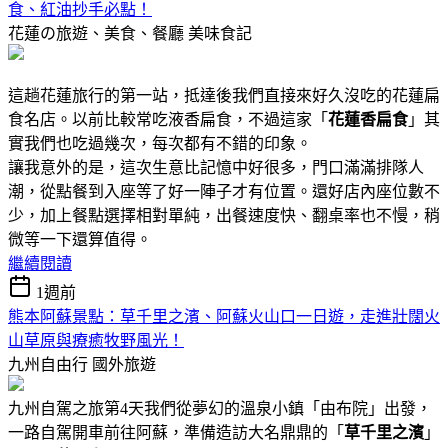
食、紅油抄手必點！
花蓮の旅遊、美食、餐廳
美味食記
這趟花蓮旅行的第一站，抵達後我們直接來好久沒吃的花蓮扁
食名店。以前比較常吃液香扁食，不過這家「
花蓮香扁食
」其
實我們也吃過幾次，每次都有不錯的印象。
讓我意外的是，這次生意比記憶中好很多，門口滿滿排隊人
潮，從點餐到入座等了好一陣子才有位置。還好店內座位數不
少，加上餐點選擇相對單純，出餐速度快、翻桌率也不慢，稍
微等一下還算值得。
繼續閱讀
1週前
熊本阿蘇景點：草千里之濱、阿蘇火山口一日遊，走進壯闊火
山草原與療癒牧野風光！
九州自由行
國外旅遊
九州自駕之旅第4天我們從夢幻的溫泉小鎮「由布院」出發，
一路自駕開車前往阿蘇，準備造訪大名鼎鼎的「
草千里之濱
」