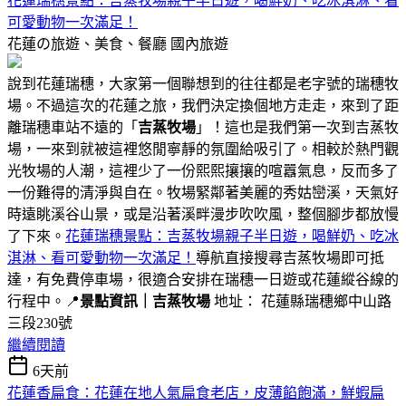
花蓮瑞穗景點：吉蒸牧場親子半日遊，喝鮮奶、吃冰淇淋、看
可愛動物一次滿足！
花蓮の旅遊、美食、餐廳
國內旅遊
說到花蓮瑞穗，大家第一個聯想到的往往都是老字號的瑞穗牧
場。不過這次的花蓮之旅，我們決定換個地方走走，來到了距
離瑞穗車站不遠的「
吉蒸牧場
」！這也是我們第一次到吉蒸牧
場，一來到就被這裡悠閒寧靜的氛圍給吸引了。相較於熱門觀
光牧場的人潮，這裡少了一份熙熙攘攘的喧囂氣息，反而多了
一份難得的清淨與自在。牧場緊鄰著美麗的秀姑巒溪，天氣好
時遠眺溪谷山景，或是沿著溪畔漫步吹吹風，整個腳步都放慢
了下來。
花蓮瑞穗景點：吉蒸牧場親子半日遊，喝鮮奶、吃冰
淇淋、看可愛動物一次滿足！
導航直接搜尋吉蒸牧場即可抵
達，有免費停車場，很適合安排在瑞穗一日遊或花蓮縱谷線的
行程中。📍
景點資訊｜吉蒸牧場
地址： 花蓮縣瑞穗鄉中山路
三段230號
繼續閱讀
6天前
花蓮香扁食：花蓮在地人氣扁食老店，皮薄餡飽滿，鮮蝦扁