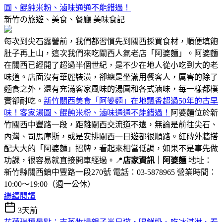
圓、餛飩米粉、滷味通通不能錯過！
新竹の旅遊、美食、餐廳
美味食記
每次到尖石露營前，我們都習慣先到關西採買食材，順便填飽
肚子再上山，這次我們來吃關西人氣老店「阿婆麵」。阿婆麵
在關西已經開了超過半個世紀，是不少在地人從小吃到大的老
味道。店面沒有華麗裝潢，卻總是坐滿用餐客人，厲害的除了
麵食之外，還有充滿客家風味的湯圓和各式滷味，每一樣都樸
實卻耐吃。
新竹關西美食「阿婆麵」在地飄香超過50年的古早
味！客家湯圓、餛飩米粉、滷味通通不能錯過！
阿婆麵位於新
竹關西中豐路一段，距離關西交流道不遠，無論是前往尖石、
內灣、司馬庫斯，或是安排關西一日遊都很順路。紅磚外牆搭
配大大的「阿婆麵」招牌，看起來相當低調，如果不是事先做
功課，很容易就直接開車經過。📍
店家資訊｜阿婆麵
地址：
新竹縣關西鎮中豐路一段270號 電話：03-5878965 營業時間：
10:00～19:00（週一公休）
繼續閱讀
3天前