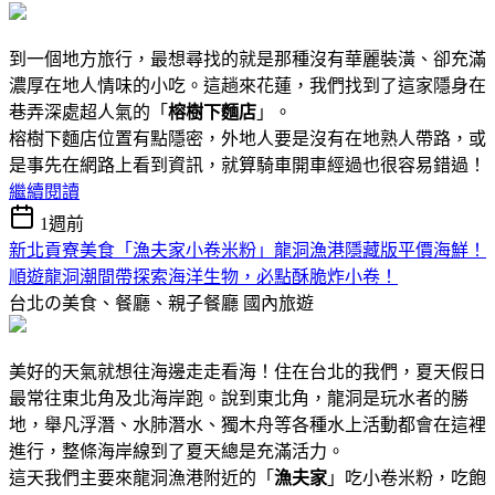
到一個地方旅行，最想尋找的就是那種沒有華麗裝潢、卻充滿
濃厚在地人情味的小吃。這趟來花蓮，我們找到了這家隱身在
巷弄深處超人氣的「
榕樹下麵店
」。
榕樹下麵店位置有點隱密，外地人要是沒有在地熟人帶路，或
是事先在網路上看到資訊，就算騎車開車經過也很容易錯過！
繼續閱讀
1週前
新北貢寮美食「漁夫家小卷米粉」龍洞漁港隱藏版平價海鮮！
順遊龍洞潮間帶探索海洋生物，必點酥脆炸小卷！
台北の美食、餐廳、親子餐廳
國內旅遊
美好的天氣就想往海邊走走看海！住在台北的我們，夏天假日
最常往東北角及北海岸跑。說到東北角，龍洞是玩水者的勝
地，舉凡浮潛、水肺潛水、獨木舟等各種水上活動都會在這裡
進行，整條海岸線到了夏天總是充滿活力。
這天我們主要來龍洞漁港附近的「
漁夫家
」吃小卷米粉，吃飽