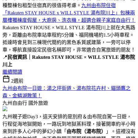
種整棟包租型住宿真的很值得考慮。
九州由布院住宿
「Rakuten STAY HOUSE x WILL STYLE 湯布院川上」包棟兩
層樓獨棟度假屋，大廚房、洗衣機，超適合親子家庭自由行！
Rakuten STAY HOUSE × WILL STYLE 湯布院川上就在大馬路
旁，距離由布院車站車程約5分鐘、福岡機場約1.5小時車程。
抵達時會見到三棟現代簡約的黑色系質感建築，一旁可以停
車，導航直接設定民宿名稱即可，非常適合自駕旅遊的朋友！
📍
民宿資訊｜Rakuten STAY HOUSE × WILL STYLE 湯布院
川上
繼續閱讀
2週前
九州由布院一日遊：湯之坪街道、湯布院花卉村、貓頭鷹之
森、金鱗湖散策！
九州自由行
國外旅遊
九州親子遊Day3，這天安排的是別府＆由布院自駕一日遊，
行程從海地獄開始，一路玩到地獄蒸料理，接著開車約半小時
來到許多人心中的夢幻小鎮「
由布院（湯布院）
」。這裡沒有