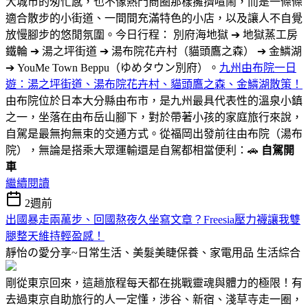
大城市的匆忙感，也不像熱門商圈那樣擁擠喧鬧，而是一條條
適合散步的小街道、一間間充滿特色的小店，以及讓人不自覺
放慢腳步的悠閒氛圍。今日行程： 別府海地獄 ➔ 地獄蒸工房
鐵輪 ➔ 湯之坪街道 ➔ 湯布院花卉村（貓頭鷹之森） ➔ 金鱗湖
➔ YouMe Town Beppu（ゆめタウン別府）。
九州由布院一日
遊：湯之坪街道、湯布院花卉村、貓頭鷹之森、金鱗湖散策！
由布院位於日本大分縣由布市，是九州最具代表性的溫泉小鎮
之一，坐落在由布岳山腳下，對於帶著小孩的家庭旅行來說，
自駕是最無拘無束的交通方式。從福岡出發前往由布院（湯布
院），無論是搭乘大眾運輸還是自駕都相當便利：🚗
自駕開
車
繼續閱讀
2週前
出國暴走兩萬步、回國熬夜久坐寫文章？Freesia壓力襪讓我雙
腿整天維持輕盈感！
靜怡の愛分享~日常生活、美髮美睫保養、家電用品
生活綜合
剛從東京回來，這趟旅程每天都在挑戰靈魂與體力的極限！有
去過東京自助旅行的人一定懂，涉谷、新宿、淺草寺走一圈，