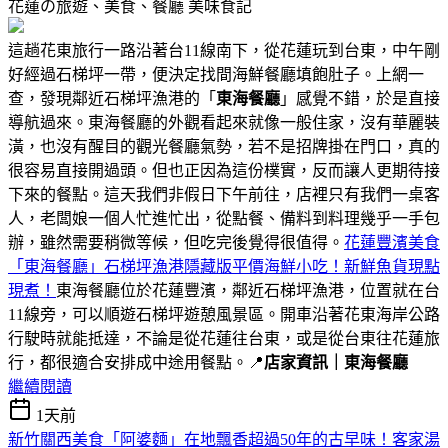
花蓮の旅遊、美食、餐廳
美味食記
這趟花東旅行一路沿著台11線南下，從花蓮玩到台東，中午剛
好經過石梯坪一帶，便決定找間海鮮餐廳填飽肚子。上網一
查，發現鄰近石梯坪漁港的「
東海餐廳
」感覺不錯，於是直接
導航過來。東海餐廳的外觀看起來就像一般住家，沒有華麗裝
潢，也沒有醒目的觀光餐廳氣勢，若不是招牌掛在門口，真的
很容易直接開過頭。但也正因為這份樸實，反而讓人更期待接
下來的餐點。這天我們非假日下午前往，店裡只有我們一桌客
人，老闆娘一個人忙進忙出，從點餐、備料到料理幾乎一手包
辦，雖然需要稍微等候，但吃完後覺得很值得。
花蓮豐濱美食
「東海餐廳」石梯坪漁港隱藏版平價海鮮小吃！新鮮魚貨現點
現煮！
東海餐廳位於花蓮豐濱，鄰近石梯坪漁港，位置就在台
11線旁，可以順遊石梯坪遊憩風景區。開車沿著花東海岸公路
行駛時就能抵達，不論是從花蓮往台東，或是從台東往花蓮旅
行，都很適合安排成中途用餐點。📍
店家資訊｜東海餐廳
繼續閱讀
1天前
新竹關西美食「阿婆麵」在地飄香超過50年的古早味！客家湯