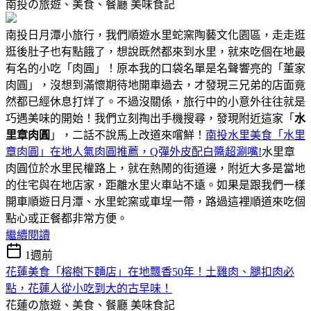
南投の旅遊、美食、餐廳
美味食記
南投日月潭小旅行，我們順遊水里蛇窯陶藝文化園區，走走逛
逛後肚子也有點餓了，想說既然都來到水里，就來吃個在地最
有名的小吃「肉圓」！原本我的口袋名單是名聲響亮的「董家
肉圓」，沒想到滿懷期待地開車過去，才發現三兄弟的店面竟
然都已經休息打烊了。不過沒關係，旅行中的小意外往往就是
巧遇美味的開始！我們立刻掏出手機搜尋，發現附近這家「
水
里章肉圓
」，二話不說馬上改道來嚐鮮！
南投水里美食「水里
章肉圓」在地人氣肉圓推薦，Q彈外皮配白醬超涮嘴!
水里章
肉圓位於水里民權路上，就在熱鬧的街道邊，附近大多是當地
的住宅與在地店家，距離水里火車站不遠。如果是跟我們一樣
開車順遊日月潭、水里蛇窯或車埕一帶，路過這裡順道來吃個
點心或正餐都非常方便。
繼續閱讀
1週前
花蓮美食「榕樹下麵店」在地飄香50年！土雞肉、腿扣肉必
點，花蓮人從小吃到大的古早味！
花蓮の旅遊、美食、餐廳
美味食記