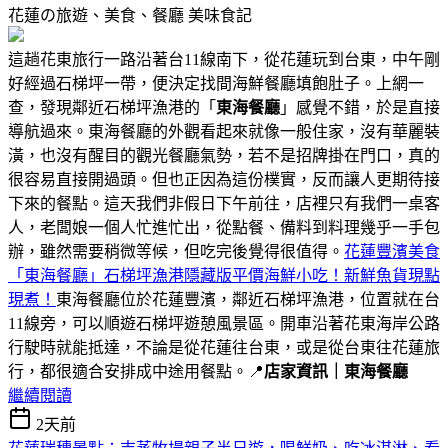
花蓮の旅遊、美食、餐廳
美味食記
這趟花東旅行一路沿著台11線南下，從花蓮玩到台東，中午剛
好經過石梯坪一帶，便決定找間海鮮餐廳填飽肚子。上網一
查，發現鄰近石梯坪漁港的「
東海餐廳
」感覺不錯，於是直接
導航過來。東海餐廳的外觀看起來就像一般住家，沒有華麗裝
潢，也沒有醒目的觀光餐廳氣勢，若不是招牌掛在門口，真的
很容易直接開過頭。但也正因為這份樸實，反而讓人更期待接
下來的餐點。這天我們非假日下午前往，店裡只有我們一桌客
人，老闆娘一個人忙進忙出，從點餐、備料到料理幾乎一手包
辦，雖然需要稍微等候，但吃完後覺得很值得。
花蓮豐濱美食
「東海餐廳」石梯坪漁港隱藏版平價海鮮小吃！新鮮魚貨現點
現煮！
東海餐廳位於花蓮豐濱，鄰近石梯坪漁港，位置就在台
11線旁，可以順遊石梯坪遊憩風景區。開車沿著花東海岸公路
行駛時就能抵達，不論是從花蓮往台東，或是從台東往花蓮旅
行，都很適合安排成中途用餐點。📍
店家資訊｜東海餐廳
繼續閱讀
2天前