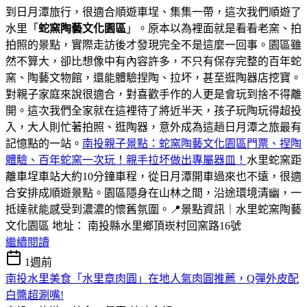
到日月潭旅行，很適合順遊車埕、集集一帶，這次我們順遊了
水里「
蛇窯陶藝文化園區
」。原本以為裡面就是看看老窯、拍
拍照的景點，實際走訪後才發現完全不是這麼一回事。園區雖
然不算大，卻比想像中有內容許多，不只有保存完整的百年蛇
窯、陶藝文物館，還能體驗捏陶、拉坏，甚至逛陶器店挖寶。
對親子家庭來說很適合，對喜歡手作的人更是會玩到捨不得離
開。這次我們全家就在這裡待了將近半天，孩子玩陶玩得超投
入，大人則忙著拍照、逛陶器，意外成為這趟日月潭之旅最有
記憶點的一站。
南投親子景點：蛇窯陶藝文化園區門票、捏陶
體驗、百年蛇窯一次玩！親手拉坏做出專屬器皿！
水里蛇窯距
離車埕車站大約10分鐘車程，從日月潭開車過來也不遠，很適
合安排成順遊景點。園區隱身在山林之間，沿途環境清幽，一
抵達就能感受到濃濃的懷舊氛圍。📍景點資訊｜水里蛇窯陶藝
文化園區 地址： 南投縣水里鄉頂崁村回窯路16號
繼續閱讀
1週前
南投水里美食「水里章肉圓」在地人氣肉圓推薦，Q彈外皮配
白醬超涮嘴!