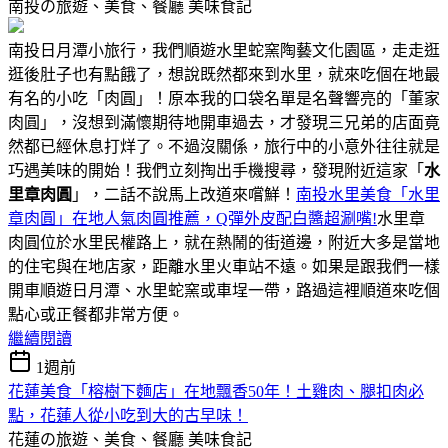
南投の旅遊、美食、餐廳
美味食記
南投日月潭小旅行，我們順遊水里蛇窯陶藝文化園區，走走逛
逛後肚子也有點餓了，想說既然都來到水里，就來吃個在地最
有名的小吃「肉圓」！原本我的口袋名單是名聲響亮的「董家
肉圓」，沒想到滿懷期待地開車過去，才發現三兄弟的店面竟
然都已經休息打烊了。不過沒關係，旅行中的小意外往往就是
巧遇美味的開始！我們立刻掏出手機搜尋，發現附近這家「
水
里章肉圓
」，二話不說馬上改道來嚐鮮！
南投水里美食「水里
章肉圓」在地人氣肉圓推薦，Q彈外皮配白醬超涮嘴!
水里章
肉圓位於水里民權路上，就在熱鬧的街道邊，附近大多是當地
的住宅與在地店家，距離水里火車站不遠。如果是跟我們一樣
開車順遊日月潭、水里蛇窯或車埕一帶，路過這裡順道來吃個
點心或正餐都非常方便。
繼續閱讀
1週前
花蓮美食「榕樹下麵店」在地飄香50年！土雞肉、腿扣肉必
點，花蓮人從小吃到大的古早味！
花蓮の旅遊、美食、餐廳
美味食記