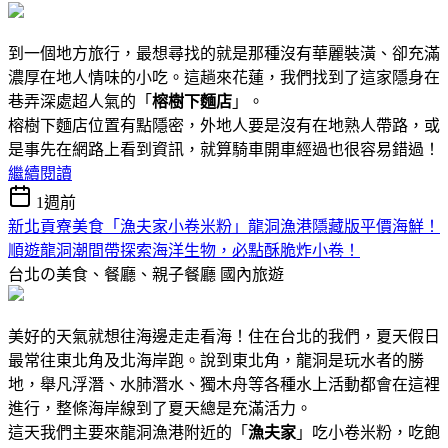
到一個地方旅行，最想尋找的就是那種沒有華麗裝潢、卻充滿
濃厚在地人情味的小吃。這趟來花蓮，我們找到了這家隱身在
巷弄深處超人氣的「
榕樹下麵店
」。
榕樹下麵店位置有點隱密，外地人要是沒有在地熟人帶路，或
是事先在網路上看到資訊，就算騎車開車經過也很容易錯過！
繼續閱讀
1週前
新北貢寮美食「漁夫家小卷米粉」龍洞漁港隱藏版平價海鮮！
順遊龍洞潮間帶探索海洋生物，必點酥脆炸小卷！
台北の美食、餐廳、親子餐廳
國內旅遊
美好的天氣就想往海邊走走看海！住在台北的我們，夏天假日
最常往東北角及北海岸跑。說到東北角，龍洞是玩水者的勝
地，舉凡浮潛、水肺潛水、獨木舟等各種水上活動都會在這裡
進行，整條海岸線到了夏天總是充滿活力。
這天我們主要來龍洞漁港附近的「
漁夫家
」吃小卷米粉，吃飽