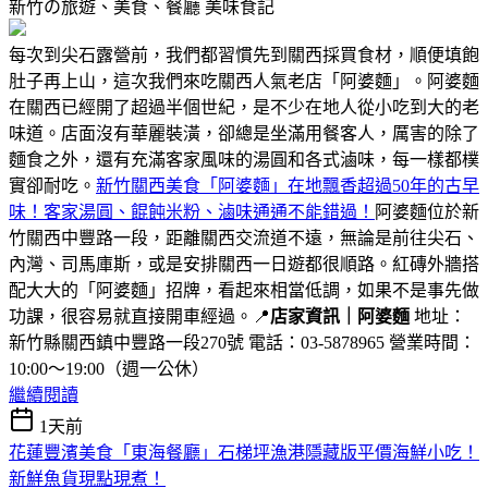
新竹の旅遊、美食、餐廳
美味食記
每次到尖石露營前，我們都習慣先到關西採買食材，順便填飽
肚子再上山，這次我們來吃關西人氣老店「阿婆麵」。阿婆麵
在關西已經開了超過半個世紀，是不少在地人從小吃到大的老
味道。店面沒有華麗裝潢，卻總是坐滿用餐客人，厲害的除了
麵食之外，還有充滿客家風味的湯圓和各式滷味，每一樣都樸
實卻耐吃。
新竹關西美食「阿婆麵」在地飄香超過50年的古早
味！客家湯圓、餛飩米粉、滷味通通不能錯過！
阿婆麵位於新
竹關西中豐路一段，距離關西交流道不遠，無論是前往尖石、
內灣、司馬庫斯，或是安排關西一日遊都很順路。紅磚外牆搭
配大大的「阿婆麵」招牌，看起來相當低調，如果不是事先做
功課，很容易就直接開車經過。📍
店家資訊｜阿婆麵
地址：
新竹縣關西鎮中豐路一段270號 電話：03-5878965 營業時間：
10:00～19:00（週一公休）
繼續閱讀
1天前
花蓮豐濱美食「東海餐廳」石梯坪漁港隱藏版平價海鮮小吃！
新鮮魚貨現點現煮！