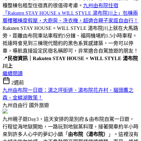
種整棟包租型住宿真的很值得考慮。
九州由布院住宿
「Rakuten STAY HOUSE x WILL STYLE 湯布院川上」包棟兩
層樓獨棟度假屋，大廚房、洗衣機，超適合親子家庭自由行！
Rakuten STAY HOUSE × WILL STYLE 湯布院川上就在大馬路
旁，距離由布院車站車程約5分鐘、福岡機場約1.5小時車程。
抵達時會見到三棟現代簡約的黑色系質感建築，一旁可以停
車，導航直接設定民宿名稱即可，非常適合自駕旅遊的朋友！
📍
民宿資訊｜Rakuten STAY HOUSE × WILL STYLE 湯布院
川上
繼續閱讀
2週前
九州由布院一日遊：湯之坪街道、湯布院花卉村、貓頭鷹之
森、金鱗湖散策！
九州自由行
國外旅遊
九州親子遊Day3，這天安排的是別府＆由布院自駕一日遊，
行程從海地獄開始，一路玩到地獄蒸料理，接著開車約半小時
來到許多人心中的夢幻小鎮「
由布院（湯布院）
」。這裡沒有