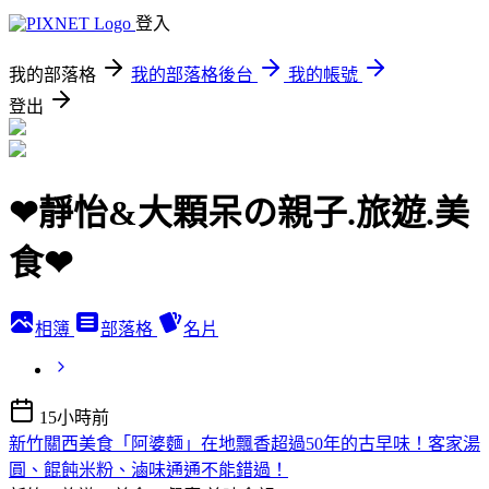
登入
我的部落格
我的部落格後台
我的帳號
登出
❤靜怡&大顆呆の親子.旅遊.美
食❤
相簿
部落格
名片
15小時前
新竹關西美食「阿婆麵」在地飄香超過50年的古早味！客家湯
圓、餛飩米粉、滷味通通不能錯過！