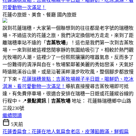
花蓮瑞穗景點：吉蒸牧場親子半日遊，喝鮮奶、吃冰淇淋、看
可愛動物一次滿足！
花蓮の旅遊、美食、餐廳
國內旅遊
說到花蓮瑞穗，大家第一個聯想到的往往都是老字號的瑞穗牧
場。不過這次的花蓮之旅，我們決定換個地方走走，來到了距
離瑞穗車站不遠的「
吉蒸牧場
」！這也是我們第一次到吉蒸牧
場，一來到就被這裡悠閒寧靜的氛圍給吸引了。相較於熱門觀
光牧場的人潮，這裡少了一份熙熙攘攘的喧囂氣息，反而多了
一份難得的清淨與自在。牧場緊鄰著美麗的秀姑巒溪，天氣好
時遠眺溪谷山景，或是沿著溪畔漫步吹吹風，整個腳步都放慢
了下來。
花蓮瑞穗景點：吉蒸牧場親子半日遊，喝鮮奶、吃冰
淇淋、看可愛動物一次滿足！
導航直接搜尋吉蒸牧場即可抵
達，有免費停車場，很適合安排在瑞穗一日遊或花蓮縱谷線的
行程中。📍
景點資訊｜吉蒸牧場
地址： 花蓮縣瑞穗鄉中山路
三段230號
繼續閱讀
5天前
花蓮香扁食：花蓮在地人氣扁食老店，皮薄餡飽滿，鮮蝦扁