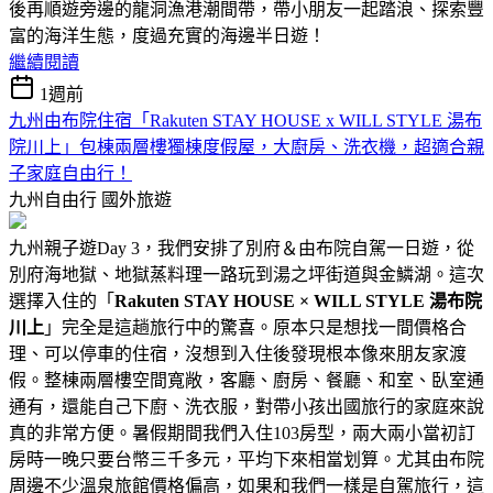
後再順遊旁邊的龍洞漁港潮間帶，帶小朋友一起踏浪、探索豐
富的海洋生態，度過充實的海邊半日遊！
繼續閱讀
1週前
九州由布院住宿「Rakuten STAY HOUSE x WILL STYLE 湯布
院川上」包棟兩層樓獨棟度假屋，大廚房、洗衣機，超適合親
子家庭自由行！
九州自由行
國外旅遊
九州親子遊Day 3，我們安排了別府＆由布院自駕一日遊，從
別府海地獄、地獄蒸料理一路玩到湯之坪街道與金鱗湖。這次
選擇入住的「
Rakuten STAY HOUSE × WILL STYLE 湯布院
川上
」完全是這趟旅行中的驚喜。原本只是想找一間價格合
理、可以停車的住宿，沒想到入住後發現根本像來朋友家渡
假。整棟兩層樓空間寬敞，客廳、廚房、餐廳、和室、臥室通
通有，還能自己下廚、洗衣服，對帶小孩出國旅行的家庭來說
真的非常方便。暑假期間我們入住103房型，兩大兩小當初訂
房時一晚只要台幣三千多元，平均下來相當划算。尤其由布院
周邊不少溫泉旅館價格偏高，如果和我們一樣是自駕旅行，這