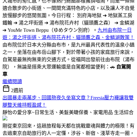
大城市的匆忙感，也不像熱門商圈那樣擁擠喧鬧，而是一條條
適合散步的小街道、一間間充滿特色的小店，以及讓人不自覺
放慢腳步的悠閒氛圍。今日行程： 別府海地獄 ➔ 地獄蒸工房
鐵輪 ➔ 湯之坪街道 ➔ 湯布院花卉村（貓頭鷹之森） ➔ 金鱗湖
➔ YouMe Town Beppu（ゆめタウン別府）。
九州由布院一日
遊：湯之坪街道、湯布院花卉村、貓頭鷹之森、金鱗湖散策！
由布院位於日本大分縣由布市，是九州最具代表性的溫泉小鎮
之一，坐落在由布岳山腳下，對於帶著小孩的家庭旅行來說，
自駕是最無拘無束的交通方式。從福岡出發前往由布院（湯布
院），無論是搭乘大眾運輸還是自駕都相當便利：🚗
自駕開
車
繼續閱讀
2週前
出國暴走兩萬步、回國熬夜久坐寫文章？Freesia壓力襪讓我雙
腿整天維持輕盈感！
靜怡の愛分享~日常生活、美髮美睫保養、家電用品
生活綜合
剛從東京回來，這趟旅程每天都在挑戰靈魂與體力的極限！有
去過東京自助旅行的人一定懂，涉谷、新宿、淺草寺走一圈，