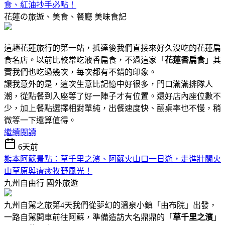
食、紅油抄手必點！
花蓮の旅遊、美食、餐廳
美味食記
這趟花蓮旅行的第一站，抵達後我們直接來好久沒吃的花蓮扁
食名店。以前比較常吃液香扁食，不過這家「
花蓮香扁食
」其
實我們也吃過幾次，每次都有不錯的印象。
讓我意外的是，這次生意比記憶中好很多，門口滿滿排隊人
潮，從點餐到入座等了好一陣子才有位置。還好店內座位數不
少，加上餐點選擇相對單純，出餐速度快、翻桌率也不慢，稍
微等一下還算值得。
繼續閱讀
6天前
熊本阿蘇景點：草千里之濱、阿蘇火山口一日遊，走進壯闊火
山草原與療癒牧野風光！
九州自由行
國外旅遊
九州自駕之旅第4天我們從夢幻的溫泉小鎮「由布院」出發，
一路自駕開車前往阿蘇，準備造訪大名鼎鼎的「
草千里之濱
」