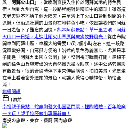
與「
阿蘇火山口」
，當晚則直接入住位於阿蘇當地的特色民
宿。說到九州自駕，這一段路程絕對是精華中的精華！雖然這
天老天爺不巧給了個大陰天，甚至遇上了火山口管制封閉的小
遺憾，但沿途壯麗的山景與在地特色小吃，依然讓我們的阿蘇
一日遊留下了難忘的回憶。
熊本阿蘇景點：草千里之濱、阿蘇
火山口一日遊，走進壯闊火山草原與療癒牧野風光！
從由布院
開車到阿蘇山區，車程大約需要1.5到2個小時左右。這一段路
況還蠻好開，自駕挺方便的！沿途的景色秀麗無比，尤其是車
子開進「阿蘇九重國立公園」後，整個視野瞬間打開，連綿不
絕的綠色山丘與宏偉的大自然風光盡收眼底。途中公路旁還設
有觀景台，很適合隨時停下車來伸展筋骨、拍拍美景，光是坐
在車上看著窗外遼闊的景色，就讓人覺得心曠神怡、煩惱全
消！
繼續閱讀
1週前
南投親子景點：蛇窯陶藝文化園區門票、捏陶體驗、百年蛇窯
一次玩！親手拉胚做出專屬器皿！
南投の旅遊、美食、餐廳
國內旅遊