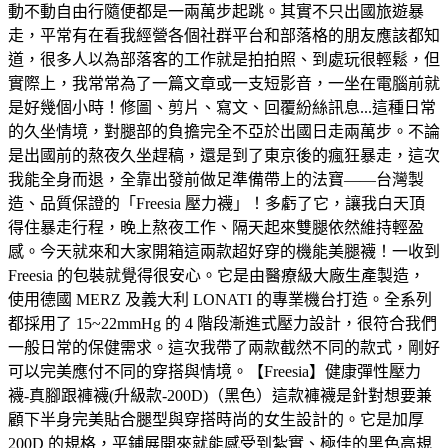
動不動自由行隨便都是一兩萬步起跳。其實不只出國旅遊暴
走，平常有在看我經營各個社群平台和部落格的朋友應該都知
道，很多人以為部落客的工作就是拍拍照、到處玩很輕鬆，但
實際上，我常常為了一篇文章或一支短影音，一坐在電腦前就
是好幾個小時！修圖、剪片、寫文、回覆紛絲訊息...這種日常
的久坐情境，對腿部的負擔完全不亞於出國日走兩萬步。不論
是出國前的熬夜久坐趕稿，還是到了東京後的瘋狂暴走，這次
我能全身而退，全靠出發前做足準備帶上的法寶——台灣製
造、品質保證的「Freesia 壓力襪」！多虧了它，讓我白天頂
得住暴走行程，晚上熬夜工作、隔天起來雙腿依然維持輕盈
感。今天就來和大家開箱這兩款超好穿的機能美腿襪！一收到
Freesia 的包裝就覺得很安心。它是由醫療級大廠生產製造，
使用德國 MERZ 及義大利 LONATI 的專業機台打造。全系列
都採用了 15~22mmHg 的 4 階段漸進式壓力設計，很符合我們
一般日常的保健需求。這次我帶了兩款截然不同的款式，剛好
可以完美應付不同的穿搭與情境。【Freesia】健康彈性壓力
襪-真腳跟褲襪(升級款-200D)（黑色）這款褲襪是針對想要兼
顧下半身完美貼合腿型與穿搭時尚的女生設計的。它是加厚
200D 的規格，平鋪展開來就能感受到紮實、極佳的黑色高規