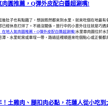
肉圓推薦，Q彈外皮配白醬超涮嘴!
逛後肚子也有點餓了，想說既然都來到水里，就來吃個在地最有
都已經休息打烊了。不過沒關係，旅行中的小意外往往就是巧遇
」在地人氣肉圓推薦，Q彈外皮配白醬超涮嘴!
水里章肉圓位於水
月潭、水里蛇窯或車埕一帶，路過這裡順道來吃個點心或正餐都
年！土雞肉、腿扣肉必點，花蓮人從小吃到