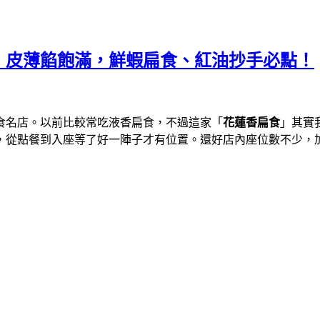
，皮薄餡飽滿，鮮蝦扁食、紅油抄手必點！
食名店。以前比較常吃液香扁食，不過這家「
花蓮香扁食
」其實
，從點餐到入座等了好一陣子才有位置。還好店內座位數不少，