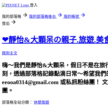
登入
我的部落格
我的部落格後台
我的帳號
登出
❤靜怡&大顆呆の親子.旅遊.美
跳到主文
嗨～我們是靜怡&大顆呆，假日不是在旅
刻，透過部落格記錄點滴日常～希望我們的文章，
eeooa0314@gmail.com 或私訊粉絲
團。
部落格全站分類：
休閒旅遊