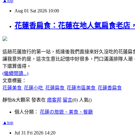
▲top
Aug
01
Sat
2026
10:00
花蓮香扁食：花蓮在地人氣扁食老店
這趟花蓮旅行的第一站，抵達後我們直接來好久沒吃的花蓮扁
讓我意外的是，這次生意比記憶中好很多，門口滿滿排隊人潮
下還算值得。
(繼續閱讀...)
文章標籤：
花蓮美食
花蓮小吃
花蓮扁食
花蓮市區美食
花蓮香扁食
靜怡&大顆呆 發表在
痞客邦
留言
(0)
人氣(
)
個人分類：
花蓮の旅遊、美食、餐廳
▲top
Jul
31
Fri
2026
14:20