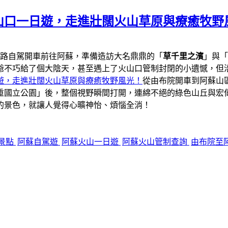
山口一日遊，走進壯闊火山草原與療癒牧野
一路自駕開車前往阿蘇，準備造訪大名鼎鼎的「
草千里之濱
」與「
爺不巧給了個大陰天，甚至遇上了火山口管制封閉的小遺憾，但
遊，走進壯闊火山草原與療癒牧野風光！
從由布院開車到阿蘇山區
重國立公園」後，整個視野瞬間打開，連綿不絕的綠色山丘與宏
的景色，就讓人覺得心曠神怡、煩惱全消！
景點
阿蘇自駕遊
阿蘇火山一日遊
阿蘇火山管制查詢
由布院至