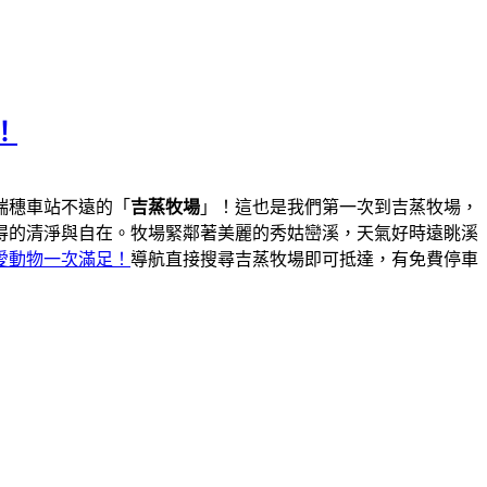
！
瑞穗車站不遠的「
吉蒸牧場
」！這也是我們第一次到吉蒸牧場，
得的清淨與自在。牧場緊鄰著美麗的秀姑巒溪，天氣好時遠眺溪
愛動物一次滿足！
導航直接搜尋吉蒸牧場即可抵達，有免費停車