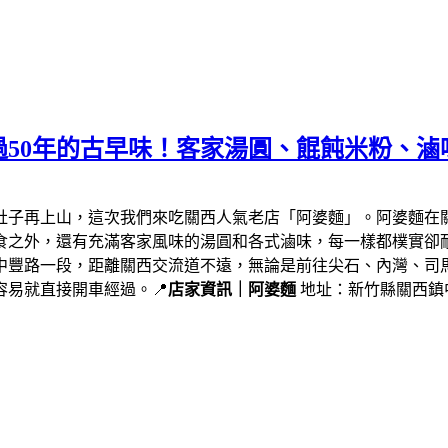
50年的古早味！客家湯圓、餛飩米粉、滷
肚子再上山，這次我們來吃關西人氣老店「阿婆麵」。阿婆麵在
食之外，還有充滿客家風味的湯圓和各式滷味，每一樣都樸實卻
中豐路一段，距離關西交流道不遠，無論是前往尖石、內灣、司
易就直接開車經過。📍
店家資訊｜阿婆麵
地址：新竹縣關西鎮中豐路