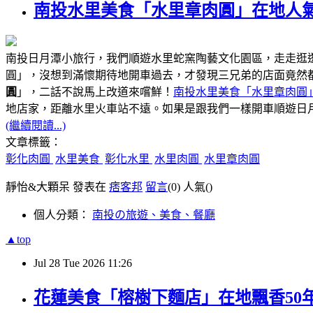
南投水里美食「水里章肉圓」在地人氣
南投日月潭小旅行，我們順遊水里蛇窯陶藝文化園區，走走逛
圓」，沒想到滿懷期待地開車過去，才發現三兄弟的店面竟然
圓
」，二話不說馬上改道來嚐鮮！
南投水里美食「水里章肉圓
距離水里火車站不遠
地店家，
。如果是跟我們一樣開車順遊日
(繼續閱讀...)
文章標籤：
彰化肉圓
水里美食
彰化水里
水里肉圓
水里章肉圓
靜怡&大顆呆 發表在
痞客邦
留言
(0)
人氣(
)
個人分類：
南投の旅遊、美食、餐廳
▲top
Jul
28
Tue
2026
11:26
花蓮美食「榕樹下麵店」在地飄香50