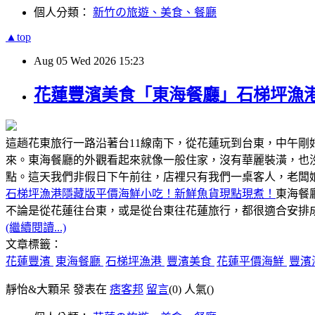
個人分類：
新竹の旅遊、美食、餐廳
▲top
Aug
05
Wed
2026
15:23
花蓮豐濱美食「東海餐廳」石梯坪漁
這趟花東旅行一路沿著台11線南下，從花蓮玩到台東，中午
來。東海餐廳的外觀看起來就像一般住家，沒有華麗裝潢，也
點。這天我們非假日下午前往，店裡只有我們一桌客人，老闆
石梯坪漁港隱藏版平價海鮮小吃！新鮮魚貨現點現煮！
東海餐
不論是從花蓮往台東，或是從台東往花蓮旅行，都很適合安排成
(繼續閱讀...)
文章標籤：
花蓮豐濱
東海餐廳
石梯坪漁港
豐濱美食
花蓮平價海鮮
豐濱
靜怡&大顆呆 發表在
痞客邦
留言
(0)
人氣(
)