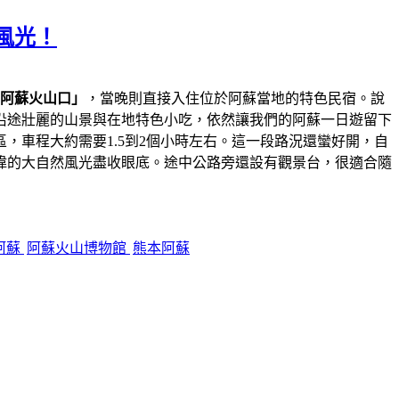
風光！
阿蘇火山口」
，當晚則直接入住位於阿蘇當地的特色民宿。說
沿途壯麗的山景與在地特色小吃，依然讓我們的阿蘇一日遊留下
，車程大約需要1.5到2個小時左右。這一段路況還蠻好開，自
偉的大自然風光盡收眼底。途中公路旁還設有觀景台，很適合隨
阿蘇
阿蘇火山博物館
熊本阿蘇