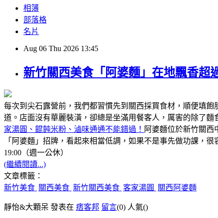
相簿
部落格
名片
Aug
06
Thu
2026
13:45
新竹關西美食「阿婆麵」在地飄香超過
每次到尖石露營前，我們都習慣先到關西採買食材，順便填飽
道。店面沒有華麗裝潢，卻總是坐滿用餐客人，厲害的除了麵
家湯圓、餛飩米粉、滷味通通不能錯過！
阿婆麵位於新竹關西
「阿婆麵」招牌，看起來相當低調，如果不是事先做功課，很容
19:00（週一公休）
(繼續閱讀...)
文章標籤：
新竹美食
關西美食
新竹關西美食
客家湯圓
關西阿婆麵
靜怡&大顆呆 發表在
痞客邦
留言
(0)
人氣(
)