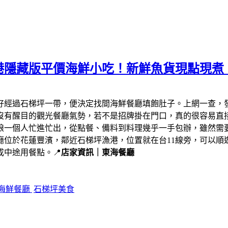
港隱藏版平價海鮮小吃！新鮮魚貨現點現煮
剛好經過石梯坪一帶，便決定找間海鮮餐廳填飽肚子。上網一查，
沒有醒目的觀光餐廳氣勢，若不是招牌掛在門口，真的很容易直
娘一個人忙進忙出，從點餐、備料到料理幾乎一手包辦，雖然需
廳位於花蓮豐濱，鄰近石梯坪漁港，位置就在台11線旁，可以順
中途用餐點。📍
店家資訊｜東海餐廳
海鮮餐廳
石梯坪美食