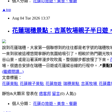
個人分類：
花蓮の旅遊、美食、餐廳
▲top
Aug
04
Tue
2026
13:37
花蓮瑞穗景點：吉蒸牧場親子半日遊
說到花蓮瑞穗，大家第一個聯想到的往往都是老字號的瑞穗牧
一來到就被這裡悠閒寧靜的氛圍給吸引了。相較於熱門觀光牧
谷山景，或是沿著溪畔漫步吹吹風，整個腳步都放慢了下來。
場，很適合安排在瑞穗一日遊或花蓮縱谷線的行程中。📍
景點
(繼續閱讀...)
文章標籤：
花蓮景點
花蓮親子景點
花蓮旅遊
瑞穗景點
吉蒸牧場
花蓮農
靜怡&大顆呆 發表在
痞客邦
留言
(0)
人氣(
)
個人分類：
花蓮の旅遊、美食、餐廳