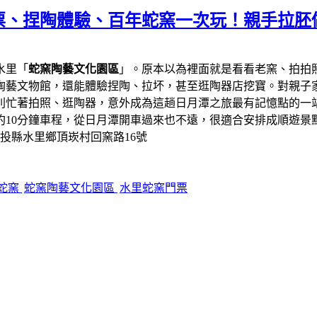
票、捏陶體驗、百年蛇窯一次玩！親手拉胚
水里「
蛇窯陶藝文化園區
」。原本以為裡面就是看看老窯、拍拍
陶藝文物館，還能體驗捏陶、拉坏，甚至逛陶器店挖寶。對親子
則忙著拍照、逛陶器，意外成為這趟日月潭之旅最有記憶點的一
約10分鐘車程，從日月潭開車過來也不遠，很適合安排成順遊景
南投縣水里鄉頂崁村回窯路16號
蛇窯
蛇窯陶藝文化園區
水里蛇窯門票