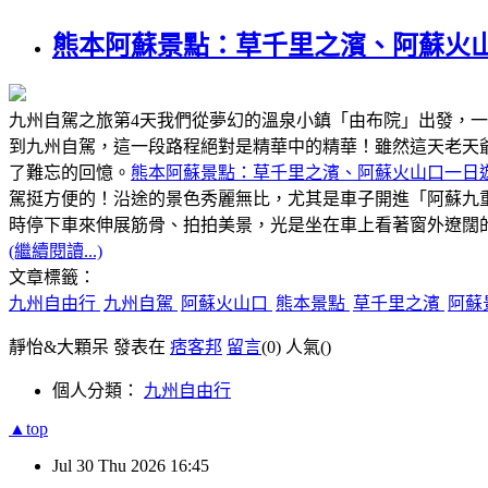
熊本阿蘇景點：草千里之濱、阿蘇火
九州自駕之旅第4天我們從夢幻的溫泉小鎮「由布院」出發，
到九州自駕，這一段路程絕對是精華中的精華！雖然這天老天
了難忘的回憶。
熊本阿蘇景點：草千里之濱、阿蘇火山口一日
駕挺方便的！沿途的景色秀麗無比，尤其是車子開進「阿蘇九
時停下車來伸展筋骨、拍拍美景，光是坐在車上看著窗外遼闊
(繼續閱讀...)
文章標籤：
九州自由行
九州自駕
阿蘇火山口
熊本景點
草千里之濱
阿蘇
靜怡&大顆呆 發表在
痞客邦
留言
(0)
人氣(
)
個人分類：
九州自由行
▲top
Jul
30
Thu
2026
16:45