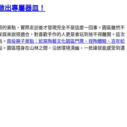
做出專屬器皿！
照的景點，實際走訪後才發現完全不是這麼一回事。園區雖然不
家庭來說很適合，對喜歡手作的人更是會玩到捨不得離開。這次
站。
南投親子景點：蛇窯陶藝文化園區門票、捏陶體驗、百年蛇
點。園區隱身在山林之間，沿途環境清幽，一抵達就能感受到濃