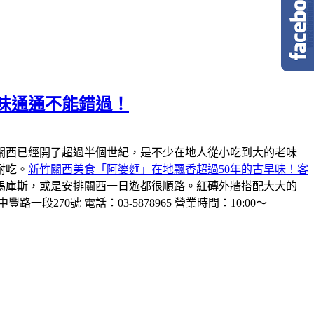
味通通不能錯過！
關西已經開了超過半個世紀，是不少在地人從小吃到大的老味
耐吃。
新竹關西美食「阿婆麵」在地飄香超過50年的古早味！客
馬庫斯，或是安排關西一日遊都很順路。紅磚外牆搭配大大的
一段270號 電話：03-5878965 營業時間：10:00～