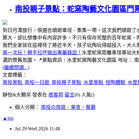
南投親子景點：蛇窯陶藝文化園區門
到日月潭旅行，很適合順遊車埕、集集一帶，這次我們順遊了
算大，卻比想像中有內容許多，不只有保存完整的百年蛇窯、
我們全家就在這裡待了將近半天，孩子玩陶玩得超投入，大人
窯一次玩！親手拉坏做出專屬器皿！
水里蛇窯距離車埕車站大
濃的懷舊氛圍。📍景點資訊｜水里蛇窯陶藝文化園區 地址： 
(繼續閱讀...)
文章標籤：
南投景點
南投一日遊
南投親子景點
水里景點
捏陶體驗
水里
靜怡&大顆呆 發表在
痞客邦
留言
(0)
人氣(
)
個人分類：
南投の旅遊、美食、餐廳
▲top
Jul
29
Wed
2026
11:48