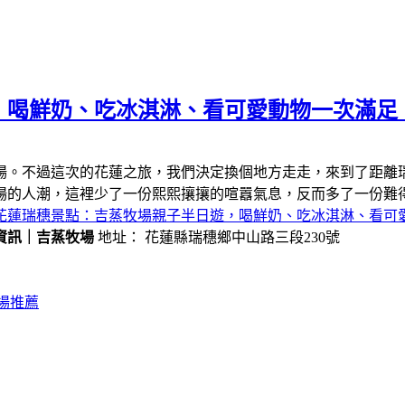
，喝鮮奶、吃冰淇淋、看可愛動物一次滿足
場。不過這次的花蓮之旅，我們決定換個地方走走，來到了距離
場的人潮，這裡少了一份熙熙攘攘的喧囂氣息，反而多了一份難
花蓮瑞穗景點：吉蒸牧場親子半日遊，喝鮮奶、吃冰淇淋、看可
資訊｜吉蒸牧場
地址： 花蓮縣瑞穗鄉中山路三段230號
場推薦