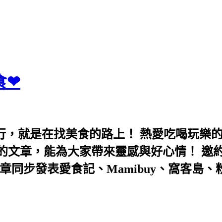
食❤
行，就是在找美食的路上！ 熱愛吃喝玩樂
能為大家帶來靈感與好心情！ 邀約eeooa031
團！ 文章同步發表愛食記、Mamibuy、窩客島、粉