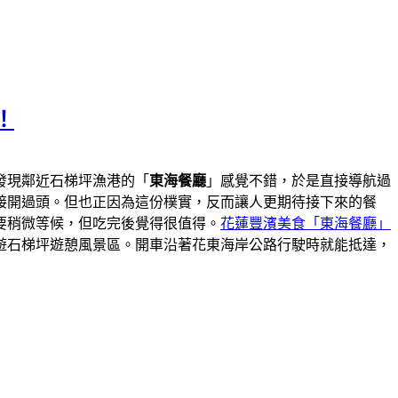
！
發現鄰近石梯坪漁港的「
東海餐廳
」感覺不錯，於是直接導航過
接開過頭。但也正因為這份樸實，反而讓人更期待接下來的餐
要稍微等候，但吃完後覺得很值得。
花蓮豐濱美食「東海餐廳」
遊石梯坪遊憩風景區。開車沿著花東海岸公路行駛時就能抵達，