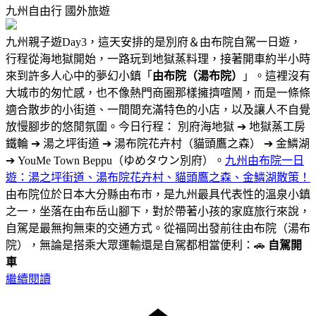
九州自由行
國外旅遊
九州親子遊Day3，這天安排的是別府＆由布院自駕一日遊，
行程從海地獄開始，一路玩到地獄蒸料理，接著開車約半小時
來到許多人心中的夢幻小鎮「
由布院（湯布院）
」。這裡沒有
大城市的匆忙感，也不像熱門商圈那樣擁擠喧鬧，而是一條條
適合散步的小街道、一間間充滿特色的小店，以及讓人不自覺
放慢腳步的悠閒氛圍。今日行程： 別府海地獄 ➔ 地獄蒸工房
鐵輪 ➔ 湯之坪街道 ➔ 湯布院花卉村（貓頭鷹之森） ➔ 金鱗湖
➔ YouMe Town Beppu（ゆめタウン別府）。
九州由布院一日
遊：湯之坪街道、湯布院花卉村、貓頭鷹之森、金鱗湖散策！
由布院位於日本大分縣由布市，是九州最具代表性的溫泉小鎮
之一，坐落在由布岳山腳下，對於帶著小孩的家庭旅行來說，
自駕是最無拘無束的交通方式。從福岡出發前往由布院（湯布
院），無論是搭乘大眾運輸還是自駕都相當便利：🚗
自駕開
車
繼續閱讀