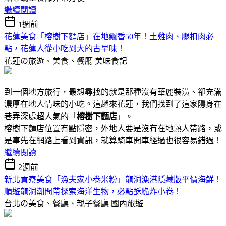
繼續閱讀
1週前
花蓮美食「榕樹下麵店」在地飄香50年！土雞肉、腿扣肉必
點，花蓮人從小吃到大的古早味！
花蓮の旅遊、美食、餐廳
美味食記
到一個地方旅行，最想尋找的就是那種沒有華麗裝潢、卻充滿
濃厚在地人情味的小吃。這趟來花蓮，我們找到了這家隱身在
巷弄深處超人氣的「
榕樹下麵店
」。
榕樹下麵店位置有點隱密，外地人要是沒有在地熟人帶路，或
是事先在網路上看到資訊，就算騎車開車經過也很容易錯過！
繼續閱讀
2週前
新北貢寮美食「漁夫家小卷米粉」龍洞漁港隱藏版平價海鮮！
順遊龍洞潮間帶探索海洋生物，必點酥脆炸小卷！
台北の美食、餐廳、親子餐廳
國內旅遊