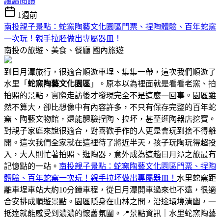
繼續閱讀
1週前
南投親子景點：蛇窯陶藝文化園區門票、捏陶體驗、百年蛇窯
一次玩！親手拉胚做出專屬器皿！
南投の旅遊、美食、餐廳
國內旅遊
到日月潭旅行，很適合順遊車埕、集集一帶，這次我們順遊了
水里「
蛇窯陶藝文化園區
」。原本以為裡面就是看看老窯、拍
拍照的景點，實際走訪後才發現完全不是這麼一回事。園區雖
然不算大，卻比想像中有內容許多，不只有保存完整的百年蛇
窯、陶藝文物館，還能體驗捏陶、拉坏，甚至逛陶器店挖寶。
對親子家庭來說很適合，對喜歡手作的人更是會玩到捨不得離
開。這次我們全家就在這裡待了將近半天，孩子玩陶玩得超投
入，大人則忙著拍照、逛陶器，意外成為這趟日月潭之旅最有
記憶點的一站。
南投親子景點：蛇窯陶藝文化園區門票、捏陶
體驗、百年蛇窯一次玩！親手拉坏做出專屬器皿！
水里蛇窯距
離車埕車站大約10分鐘車程，從日月潭開車過來也不遠，很適
合安排成順遊景點。園區隱身在山林之間，沿途環境清幽，一
抵達就能感受到濃濃的懷舊氛圍。📍景點資訊｜水里蛇窯陶藝