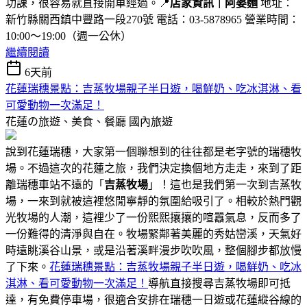
功課，很容易就直接開車經過。📍
店家資訊｜阿婆麵
地址：
新竹縣關西鎮中豐路一段270號 電話：03-5878965 營業時間：
10:00～19:00（週一公休）
繼續閱讀
6天前
花蓮瑞穗景點：吉蒸牧場親子半日遊，喝鮮奶、吃冰淇淋、看
可愛動物一次滿足！
花蓮の旅遊、美食、餐廳
國內旅遊
說到花蓮瑞穗，大家第一個聯想到的往往都是老字號的瑞穗牧
場。不過這次的花蓮之旅，我們決定換個地方走走，來到了距
離瑞穗車站不遠的「
吉蒸牧場
」！這也是我們第一次到吉蒸牧
場，一來到就被這裡悠閒寧靜的氛圍給吸引了。相較於熱門觀
光牧場的人潮，這裡少了一份熙熙攘攘的喧囂氣息，反而多了
一份難得的清淨與自在。牧場緊鄰著美麗的秀姑巒溪，天氣好
時遠眺溪谷山景，或是沿著溪畔漫步吹吹風，整個腳步都放慢
了下來。
花蓮瑞穗景點：吉蒸牧場親子半日遊，喝鮮奶、吃冰
淇淋、看可愛動物一次滿足！
導航直接搜尋吉蒸牧場即可抵
達，有免費停車場，很適合安排在瑞穗一日遊或花蓮縱谷線的