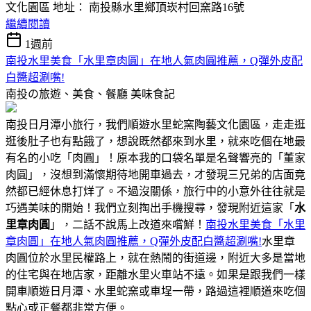
文化園區 地址： 南投縣水里鄉頂崁村回窯路16號
繼續閱讀
1週前
南投水里美食「水里章肉圓」在地人氣肉圓推薦，Q彈外皮配
白醬超涮嘴!
南投の旅遊、美食、餐廳
美味食記
南投日月潭小旅行，我們順遊水里蛇窯陶藝文化園區，走走逛
逛後肚子也有點餓了，想說既然都來到水里，就來吃個在地最
有名的小吃「肉圓」！原本我的口袋名單是名聲響亮的「董家
肉圓」，沒想到滿懷期待地開車過去，才發現三兄弟的店面竟
然都已經休息打烊了。不過沒關係，旅行中的小意外往往就是
巧遇美味的開始！我們立刻掏出手機搜尋，發現附近這家「
水
里章肉圓
」，二話不說馬上改道來嚐鮮！
南投水里美食「水里
章肉圓」在地人氣肉圓推薦，Q彈外皮配白醬超涮嘴!
水里章
肉圓位於水里民權路上，就在熱鬧的街道邊，附近大多是當地
的住宅與在地店家，距離水里火車站不遠。如果是跟我們一樣
開車順遊日月潭、水里蛇窯或車埕一帶，路過這裡順道來吃個
點心或正餐都非常方便。