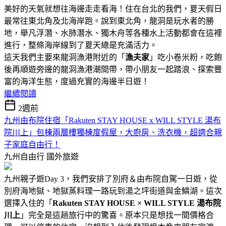
美好的天氣就想往海邊走走看海！住在台北的我們，夏天假日
最常往東北角及北海岸跑。說到東北角，龍洞是玩水者的勝
地，舉凡浮潛、水肺潛水、獨木舟等各種水上活動都會在這裡
進行，整條海岸線到了夏天總是充滿活力。
這天我們主要來龍洞漁港附近的「
漁夫家
」吃小卷米粉，吃飽
後再順遊旁邊的龍洞漁港潮間帶，帶小朋友一起踏浪、探索豐
富的海洋生態，度過充實的海邊半日遊！
繼續閱讀
2週前
九州由布院住宿「Rakuten STAY HOUSE x WILL STYLE 湯布
院川上」包棟兩層樓獨棟度假屋，大廚房、洗衣機，超適合親
子家庭自由行！
九州自由行
國外旅遊
九州親子遊Day 3，我們安排了別府＆由布院自駕一日遊，從
別府海地獄、地獄蒸料理一路玩到湯之坪街道與金鱗湖。這次
選擇入住的「
Rakuten STAY HOUSE × WILL STYLE 湯布院
川上
」完全是這趟旅行中的驚喜。原本只是想找一間價格合