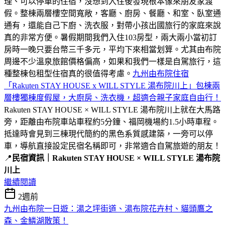
理、可以停車的住宿，沒想到入住後發現根本像來朋友家渡
假。整棟兩層樓空間寬敞，客廳、廚房、餐廳、和室、臥室通
通有，還能自己下廚、洗衣服，對帶小孩出國旅行的家庭來說
真的非常方便。暑假期間我們入住103房型，兩大兩小當初訂
房時一晚只要台幣三千多元，平均下來相當划算。尤其由布院
周邊不少溫泉旅館價格偏高，如果和我們一樣是自駕旅行，這
種整棟包租型住宿真的很值得考慮。
九州由布院住宿
「Rakuten STAY HOUSE x WILL STYLE 湯布院川上」包棟兩
層樓獨棟度假屋，大廚房、洗衣機，超適合親子家庭自由行！
Rakuten STAY HOUSE × WILL STYLE 湯布院川上就在大馬路
旁，距離由布院車站車程約5分鐘、福岡機場約1.5小時車程。
抵達時會見到三棟現代簡約的黑色系質感建築，一旁可以停
車，導航直接設定民宿名稱即可，非常適合自駕旅遊的朋友！
📍
民宿資訊｜Rakuten STAY HOUSE × WILL STYLE 湯布院
川上
繼續閱讀
2週前
九州由布院一日遊：湯之坪街道、湯布院花卉村、貓頭鷹之
森、金鱗湖散策！