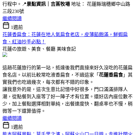
行程中。📍
景點資訊｜吉蒸牧場
地址： 花蓮縣瑞穗鄉中山路
三段230號
繼續閱讀
1週前
花蓮香扁食：花蓮在地人氣扁食老店，皮薄餡飽滿，鮮蝦扁
食、紅油抄手必點！
花蓮の旅遊、美食、餐廳
美味食記
這趟花蓮旅行的第一站，抵達後我們直接來好久沒吃的花蓮扁
食名店。以前比較常吃液香扁食，不過這家「
花蓮香扁食
」其
實我們也吃過幾次，每次都有不錯的印象。
讓我意外的是，這次生意比記憶中好很多，門口滿滿排隊人
潮，從點餐到入座等了好一陣子才有位置。還好店內座位數不
少，加上餐點選擇相對單純，出餐速度快、翻桌率也不慢，稍
微等一下還算值得。
繼續閱讀
1週前
熊本阿蘇景點：草千里之濱、阿蘇火山口一日遊，走進壯闊火