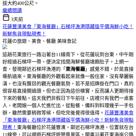
拔大約400公尺。
繼續閱讀
3天前
花蓮豐濱美食「東海餐廳」石梯坪漁港隱藏版平價海鮮小吃！
新鮮魚貨現點現煮！
花蓮の旅遊、美食、餐廳
美味食記
這趟花東旅行一路沿著台11線南下，從花蓮玩到台東，中午剛
好經過石梯坪一帶，便決定找間海鮮餐廳填飽肚子。上網一
查，發現鄰近石梯坪漁港的「
東海餐廳
」感覺不錯，於是直接
導航過來。東海餐廳的外觀看起來就像一般住家，沒有華麗裝
潢，也沒有醒目的觀光餐廳氣勢，若不是招牌掛在門口，真的
很容易直接開過頭。但也正因為這份樸實，反而讓人更期待接
下來的餐點。這天我們非假日下午前往，店裡只有我們一桌客
人，老闆娘一個人忙進忙出，從點餐、備料到料理幾乎一手包
辦，雖然需要稍微等候，但吃完後覺得很值得。
花蓮豐濱美食
「東海餐廳」石梯坪漁港隱藏版平價海鮮小吃！新鮮魚貨現點
現煮！
東海餐廳位於花蓮豐濱，鄰近石梯坪漁港，位置就在台
11線旁，可以順遊石梯坪遊憩風景區。開車沿著花東海岸公路