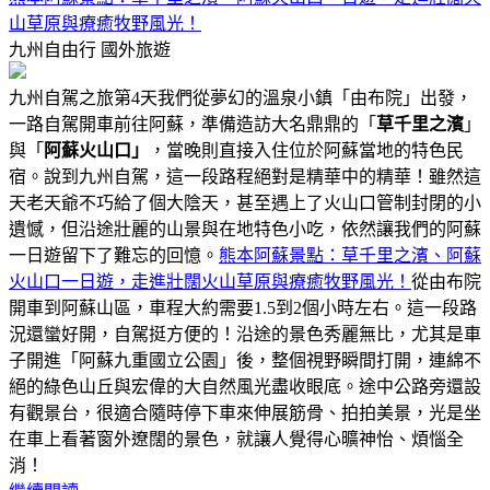
山草原與療癒牧野風光！
九州自由行
國外旅遊
九州自駕之旅第4天我們從夢幻的溫泉小鎮「由布院」出發，
一路自駕開車前往阿蘇，準備造訪大名鼎鼎的「
草千里之濱
」
與「
阿蘇火山口」
，當晚則直接入住位於阿蘇當地的特色民
宿。說到九州自駕，這一段路程絕對是精華中的精華！雖然這
天老天爺不巧給了個大陰天，甚至遇上了火山口管制封閉的小
遺憾，但沿途壯麗的山景與在地特色小吃，依然讓我們的阿蘇
一日遊留下了難忘的回憶。
熊本阿蘇景點：草千里之濱、阿蘇
火山口一日遊，走進壯闊火山草原與療癒牧野風光！
從由布院
開車到阿蘇山區，車程大約需要1.5到2個小時左右。這一段路
況還蠻好開，自駕挺方便的！沿途的景色秀麗無比，尤其是車
子開進「阿蘇九重國立公園」後，整個視野瞬間打開，連綿不
絕的綠色山丘與宏偉的大自然風光盡收眼底。途中公路旁還設
有觀景台，很適合隨時停下車來伸展筋骨、拍拍美景，光是坐
在車上看著窗外遼闊的景色，就讓人覺得心曠神怡、煩惱全
消！