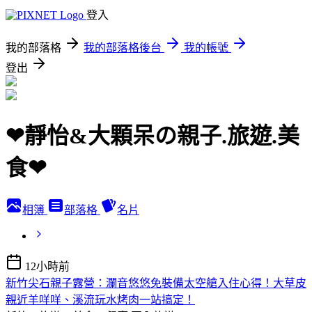
登入
我的部落格
我的部落格後台
我的帳號
登出
❤靜怡&大顆呆の親子.旅遊.美
食❤
相簿
部落格
名片
12小時前
新竹尖石親子露營：瀾音悠悠免裝備太空艙入住心得！大草皮
親近羊咩咩、溪流玩水烤肉一站搞定！