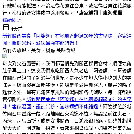
行駛時就能抵達，不論是從花蓮往台東，或是從台東往花蓮旅
行，都很適合安排成中途用餐點。📍
店家資訊｜東海餐廳
繼續閱讀
4天前
新竹關西美食「阿婆麵」在地飄香超過50年的古早味！客家湯
圓、餛飩米粉、滷味通通不能錯過！
新竹の旅遊、美食、餐廳
美味食記
每次到尖石露營前，我們都習慣先到關西採買食材，順便填飽
肚子再上山，這次我們來吃關西人氣老店「阿婆麵」。阿婆麵
在關西已經開了超過半個世紀，是不少在地人從小吃到大的老
味道。店面沒有華麗裝潢，卻總是坐滿用餐客人，厲害的除了
麵食之外，還有充滿客家風味的湯圓和各式滷味，每一樣都樸
實卻耐吃。
新竹關西美食「阿婆麵」在地飄香超過50年的古早
味！客家湯圓、餛飩米粉、滷味通通不能錯過！
阿婆麵位於新
竹關西中豐路一段，距離關西交流道不遠，無論是前往尖石、
內灣、司馬庫斯，或是安排關西一日遊都很順路。紅磚外牆搭
配大大的「阿婆麵」招牌，看起來相當低調，如果不是事先做