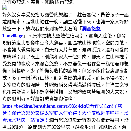
新竹の旅遊、美食、餐廳
國內旅遊
好久沒有享受免搭帳露營的樂趣了！趁著暑假，帶著孩子一起
遠離城市，走進山裡住一晚，讓生活慢下來，也讓一家人好好
放空一下，這次我們來到新竹尖石的「
瀾音悠悠
Lanvillage
」。原本是被太空艙住宿吸引，實際入住後，卻發
現舒適度比想像中更令人驚喜。園區被山林環抱，空間寬敞、
不會讓人覺得擁擠，白天有大片草皮、潺潺溪流，還有可愛的
羊咩咩；到了晚上，則能和家人一起烤肉、聊天，在山林裡享
受悠閒的夜晚。來瀾音悠悠，不需要像一般露營一樣忙著卸裝
備、搭帳篷，少了準備與收拾的疲憊；但又不像住飯店那麼制
式，多了一份親近山林、貼近自然的度假感。而且不得不說，
太空艙真的很吸睛！外觀時尚又帶著滿滿科技感，住進去之後
也相當舒適，對不想辛苦搭帳、又想體驗露營氛圍的人來說，
真的很剛好。詳細訂房資訊與價格：
https://booking.bantshiann.com/r/9Xq4clqU
新竹尖石親子露
營：瀾音悠悠免裝備太空艙入住心得！大草皮親近羊咩咩、溪
流玩水烤肉一站搞定！
瀾音悠悠位於新竹縣尖石鄉新樂村，沿
著120縣道一路開到大約35公里處（煤源附近）就能抵達，海