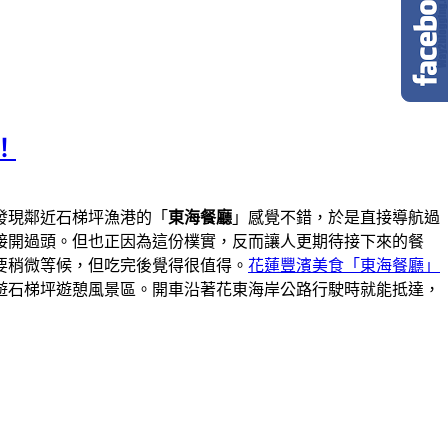
！
發現鄰近石梯坪漁港的「
東海餐廳
」感覺不錯，於是直接導航過
接開過頭。但也正因為這份樸實，反而讓人更期待接下來的餐
要稍微等候，但吃完後覺得很值得。
花蓮豐濱美食「東海餐廳」
遊石梯坪遊憩風景區。開車沿著花東海岸公路行駛時就能抵達，