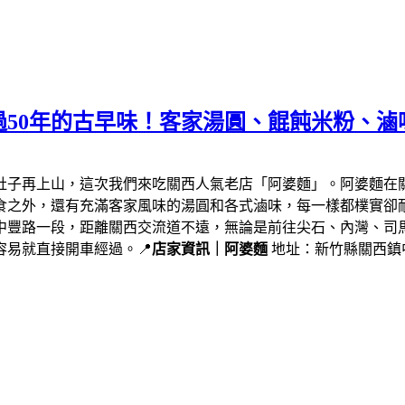
50年的古早味！客家湯圓、餛飩米粉、滷
肚子再上山，這次我們來吃關西人氣老店「阿婆麵」。阿婆麵在
食之外，還有充滿客家風味的湯圓和各式滷味，每一樣都樸實卻
中豐路一段，距離關西交流道不遠，無論是前往尖石、內灣、司
易就直接開車經過。📍
店家資訊｜阿婆麵
地址：新竹縣關西鎮中豐路