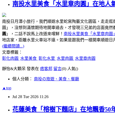
南投水里美食「水里章肉圓」在地人氣
南投日月潭小旅行，我們順遊水里蛇窯陶藝文化園區，走走逛
圓」，沒想到滿懷期待地開車過去，才發現三兄弟的店面竟然
圓
」，二話不說馬上改道來嚐鮮！
南投水里美食「水里章肉圓
距離水里火車站不遠
地店家，
。如果是跟我們一樣開車順遊日
(繼續閱讀...)
文章標籤：
彰化肉圓
水里美食
彰化水里
水里肉圓
水里章肉圓
靜怡&大顆呆 發表在
痞客邦
留言
(0)
人氣(
)
個人分類：
南投の旅遊、美食、餐廳
▲top
Jul
28
Tue
2026
11:26
花蓮美食「榕樹下麵店」在地飄香50