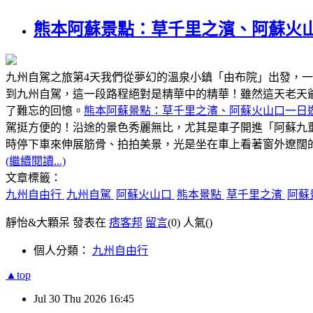
熊本阿蘇景點：草千里之濱、阿蘇火
九州自駕之旅第4天我們從夢幻的溫泉小鎮「由布院」出發，
到九州自駕，這一段路程絕對是精華中的精華！雖然這天老天
了難忘的回憶。
熊本阿蘇景點：草千里之濱、阿蘇火山口一日
駕挺方便的！沿途的景色秀麗無比，尤其是車子開進「阿蘇九
時停下車來伸展筋骨、拍拍美景，光是坐在車上看著窗外遼闊
(繼續閱讀...)
文章標籤：
九州自由行
九州自駕
阿蘇火山口
熊本景點
草千里之濱
阿蘇
靜怡&大顆呆 發表在
痞客邦
留言
(0)
人氣(
)
個人分類：
九州自由行
▲top
Jul
30
Thu
2026
16:45