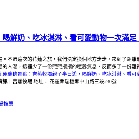
，喝鮮奶、吃冰淇淋、看可愛動物一次滿足
場。不過這次的花蓮之旅，我們決定換個地方走走，來到了距離
場的人潮，這裡少了一份熙熙攘攘的喧囂氣息，反而多了一份難
花蓮瑞穗景點：吉蒸牧場親子半日遊，喝鮮奶、吃冰淇淋、看可
資訊｜吉蒸牧場
地址： 花蓮縣瑞穗鄉中山路三段230號
場推薦