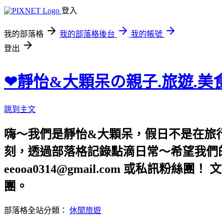
登入
我的部落格
我的部落格後台
我的帳號
登出
❤靜怡&大顆呆の親子.旅遊.美
跳到主文
嗨～我們是靜怡&大顆呆，假日不是在旅
刻，透過部落格記錄點滴日常～希望我們的文章，
eeooa0314@gmail.com 或私訊粉絲
團。
部落格全站分類：
休閒旅遊