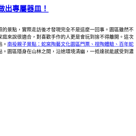
做出專屬器皿！
照的景點，實際走訪後才發現完全不是這麼一回事。園區雖然不
家庭來說很適合，對喜歡手作的人更是會玩到捨不得離開。這次
站。
南投親子景點：蛇窯陶藝文化園區門票、捏陶體驗、百年蛇
點。園區隱身在山林之間，沿途環境清幽，一抵達就能感受到濃