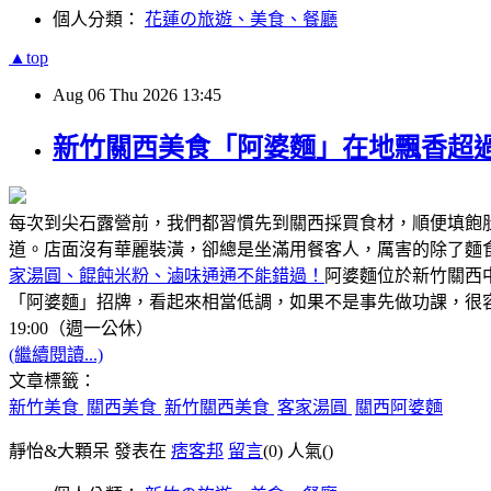
個人分類：
花蓮の旅遊、美食、餐廳
▲top
Aug
06
Thu
2026
13:45
新竹關西美食「阿婆麵」在地飄香超過
每次到尖石露營前，我們都習慣先到關西採買食材，順便填飽
道。店面沒有華麗裝潢，卻總是坐滿用餐客人，厲害的除了麵
家湯圓、餛飩米粉、滷味通通不能錯過！
阿婆麵位於新竹關西
「阿婆麵」招牌，看起來相當低調，如果不是事先做功課，很容
19:00（週一公休）
(繼續閱讀...)
文章標籤：
新竹美食
關西美食
新竹關西美食
客家湯圓
關西阿婆麵
靜怡&大顆呆 發表在
痞客邦
留言
(0)
人氣(
)