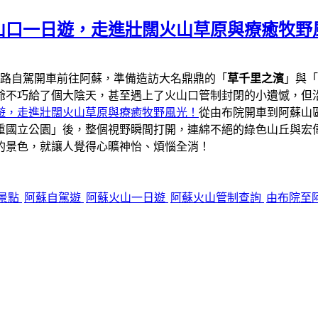
山口一日遊，走進壯闊火山草原與療癒牧野
一路自駕開車前往阿蘇，準備造訪大名鼎鼎的「
草千里之濱
」與「
爺不巧給了個大陰天，甚至遇上了火山口管制封閉的小遺憾，但
遊，走進壯闊火山草原與療癒牧野風光！
從由布院開車到阿蘇山區
重國立公園」後，整個視野瞬間打開，連綿不絕的綠色山丘與宏
的景色，就讓人覺得心曠神怡、煩惱全消！
景點
阿蘇自駕遊
阿蘇火山一日遊
阿蘇火山管制查詢
由布院至