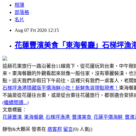
相簿
部落格
名片
Aug
07
Fri
2026
12:15
花蓮豐濱美食「東海餐廳」石梯坪漁
這趟花東旅行一路沿著台11線南下，從花蓮玩到台東，中午
來。東海餐廳的外觀看起來就像一般住家，沒有華麗裝潢，也
點。這天我們非假日下午前往，店裡只有我們一桌客人，老闆
石梯坪漁港隱藏版平價海鮮小吃！新鮮魚貨現點現煮！
東海餐
不論是從花蓮往台東，或是從台東往花蓮旅行，都很適合安排成
(繼續閱讀...)
文章標籤：
花蓮豐濱
東海餐廳
石梯坪漁港
豐濱美食
花蓮平價海鮮
豐濱
靜怡&大顆呆 發表在
痞客邦
留言
(0)
人氣(
)