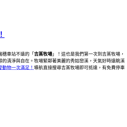
！
瑞穗車站不遠的「
吉蒸牧場
」！這也是我們第一次到吉蒸牧場，
得的清淨與自在。牧場緊鄰著美麗的秀姑巒溪，天氣好時遠眺溪
愛動物一次滿足！
導航直接搜尋吉蒸牧場即可抵達，有免費停車