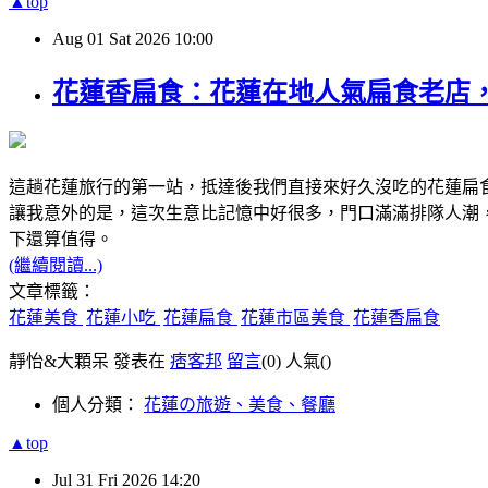
▲top
Aug
01
Sat
2026
10:00
花蓮香扁食：花蓮在地人氣扁食老店
這趟花蓮旅行的第一站，抵達後我們直接來好久沒吃的花蓮扁
讓我意外的是，這次生意比記憶中好很多，門口滿滿排隊人潮
下還算值得。
(繼續閱讀...)
文章標籤：
花蓮美食
花蓮小吃
花蓮扁食
花蓮市區美食
花蓮香扁食
靜怡&大顆呆 發表在
痞客邦
留言
(0)
人氣(
)
個人分類：
花蓮の旅遊、美食、餐廳
▲top
Jul
31
Fri
2026
14:20