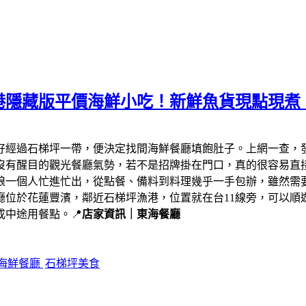
港隱藏版平價海鮮小吃！新鮮魚貨現點現煮
剛好經過石梯坪一帶，便決定找間海鮮餐廳填飽肚子。上網一查，
沒有醒目的觀光餐廳氣勢，若不是招牌掛在門口，真的很容易直
娘一個人忙進忙出，從點餐、備料到料理幾乎一手包辦，雖然需
廳位於花蓮豐濱，鄰近石梯坪漁港，位置就在台11線旁，可以順
中途用餐點。📍
店家資訊｜東海餐廳
海鮮餐廳
石梯坪美食