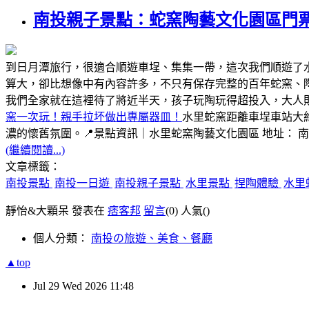
南投親子景點：蛇窯陶藝文化園區門
到日月潭旅行，很適合順遊車埕、集集一帶，這次我們順遊了
算大，卻比想像中有內容許多，不只有保存完整的百年蛇窯、
我們全家就在這裡待了將近半天，孩子玩陶玩得超投入，大人
窯一次玩！親手拉坏做出專屬器皿！
水里蛇窯距離車埕車站大
濃的懷舊氛圍。📍景點資訊｜水里蛇窯陶藝文化園區 地址： 
(繼續閱讀...)
文章標籤：
南投景點
南投一日遊
南投親子景點
水里景點
捏陶體驗
水里
靜怡&大顆呆 發表在
痞客邦
留言
(0)
人氣(
)
個人分類：
南投の旅遊、美食、餐廳
▲top
Jul
29
Wed
2026
11:48