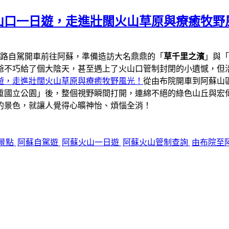
山口一日遊，走進壯闊火山草原與療癒牧野
一路自駕開車前往阿蘇，準備造訪大名鼎鼎的「
草千里之濱
」與「
爺不巧給了個大陰天，甚至遇上了火山口管制封閉的小遺憾，但
遊，走進壯闊火山草原與療癒牧野風光！
從由布院開車到阿蘇山區
重國立公園」後，整個視野瞬間打開，連綿不絕的綠色山丘與宏
的景色，就讓人覺得心曠神怡、煩惱全消！
景點
阿蘇自駕遊
阿蘇火山一日遊
阿蘇火山管制查詢
由布院至