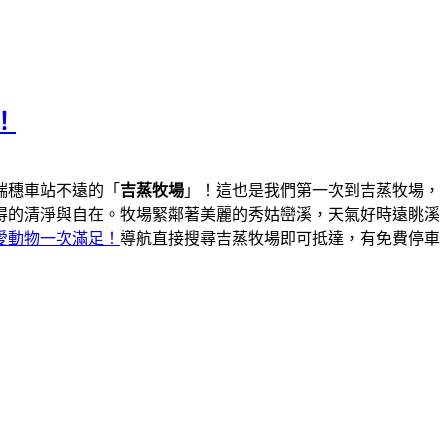
！
瑞穗車站不遠的「
吉蒸牧場
」！這也是我們第一次到吉蒸牧場，
得的清淨與自在。牧場緊鄰著美麗的秀姑巒溪，天氣好時遠眺溪
愛動物一次滿足！
導航直接搜尋吉蒸牧場即可抵達，有免費停車