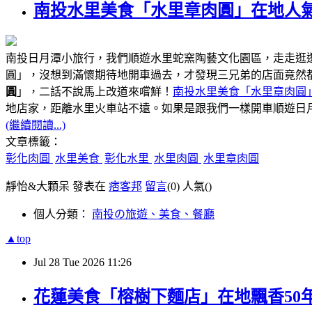
南投水里美食「水里章肉圓」在地人氣
南投日月潭小旅行，我們順遊水里蛇窯陶藝文化園區，走走逛
圓」，沒想到滿懷期待地開車過去，才發現三兄弟的店面竟然
圓
」，二話不說馬上改道來嚐鮮！
南投水里美食「水里章肉圓
距離水里火車站不遠
地店家，
。如果是跟我們一樣開車順遊日
(繼續閱讀...)
文章標籤：
彰化肉圓
水里美食
彰化水里
水里肉圓
水里章肉圓
靜怡&大顆呆 發表在
痞客邦
留言
(0)
人氣(
)
個人分類：
南投の旅遊、美食、餐廳
▲top
Jul
28
Tue
2026
11:26
花蓮美食「榕樹下麵店」在地飄香50