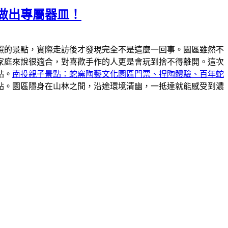
做出專屬器皿！
照的景點，實際走訪後才發現完全不是這麼一回事。園區雖然不
家庭來說很適合，對喜歡手作的人更是會玩到捨不得離開。這次
站。
南投親子景點：蛇窯陶藝文化園區門票、捏陶體驗、百年蛇
點。園區隱身在山林之間，沿途環境清幽，一抵達就能感受到濃