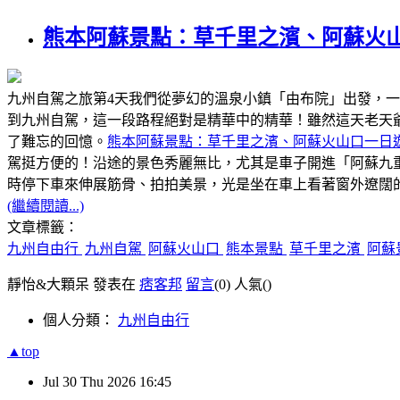
熊本阿蘇景點：草千里之濱、阿蘇火
九州自駕之旅第4天我們從夢幻的溫泉小鎮「由布院」出發，
到九州自駕，這一段路程絕對是精華中的精華！雖然這天老天
了難忘的回憶。
熊本阿蘇景點：草千里之濱、阿蘇火山口一日
駕挺方便的！沿途的景色秀麗無比，尤其是車子開進「阿蘇九
時停下車來伸展筋骨、拍拍美景，光是坐在車上看著窗外遼闊
(繼續閱讀...)
文章標籤：
九州自由行
九州自駕
阿蘇火山口
熊本景點
草千里之濱
阿蘇
靜怡&大顆呆 發表在
痞客邦
留言
(0)
人氣(
)
個人分類：
九州自由行
▲top
Jul
30
Thu
2026
16:45