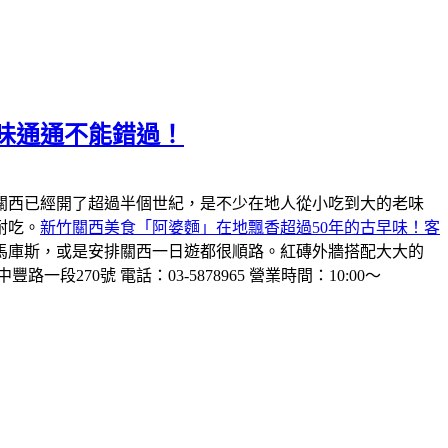
味通通不能錯過！
關西已經開了超過半個世紀，是不少在地人從小吃到大的老味
耐吃。
新竹關西美食「阿婆麵」在地飄香超過50年的古早味！客
馬庫斯，或是安排關西一日遊都很順路。紅磚外牆搭配大大的
一段270號 電話：03-5878965 營業時間：10:00～