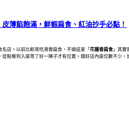
，皮薄餡飽滿，鮮蝦扁食、紅油抄手必點！
食名店。以前比較常吃液香扁食，不過這家「
花蓮香扁食
」其實
，從點餐到入座等了好一陣子才有位置。還好店內座位數不少，