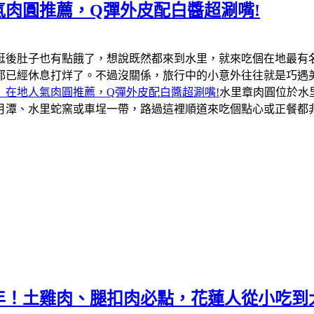
肉圓推薦，Q彈外皮配白醬超涮嘴!
逛後肚子也有點餓了，想說既然都來到水里，就來吃個在地最有
都已經休息打烊了。不過沒關係，旅行中的小意外往往就是巧遇
」在地人氣肉圓推薦，Q彈外皮配白醬超涮嘴!
水里章肉圓位於水
月潭、水里蛇窯或車埕一帶，路過這裡順道來吃個點心或正餐都
年！土雞肉、腿扣肉必點，花蓮人從小吃到