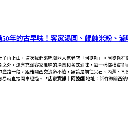
50年的古早味！客家湯圓、餛飩米粉、滷
肚子再上山，這次我們來吃關西人氣老店「阿婆麵」。阿婆麵在
食之外，還有充滿客家風味的湯圓和各式滷味，每一樣都樸實卻
中豐路一段，距離關西交流道不遠，無論是前往尖石、內灣、司
易就直接開車經過。📍
店家資訊｜阿婆麵
地址：新竹縣關西鎮中豐路