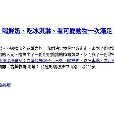
，喝鮮奶、吃冰淇淋、看可愛動物一次滿足
場。不過這次的花蓮之旅，我們決定換個地方走走，來到了距離
場的人潮，這裡少了一份熙熙攘攘的喧囂氣息，反而多了一份難
花蓮瑞穗景點：吉蒸牧場親子半日遊，喝鮮奶、吃冰淇淋、看可
資訊｜吉蒸牧場
地址： 花蓮縣瑞穗鄉中山路三段230號
場推薦