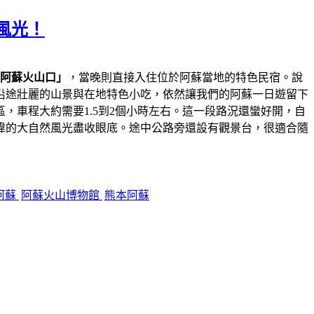
風光！
阿蘇火山口」
，當晚則直接入住位於阿蘇當地的特色民宿。說
沿途壯麗的山景與在地特色小吃，依然讓我們的阿蘇一日遊留下
，車程大約需要1.5到2個小時左右。這一段路況還蠻好開，自
偉的大自然風光盡收眼底。途中公路旁還設有觀景台，很適合隨
阿蘇
阿蘇火山博物館
熊本阿蘇