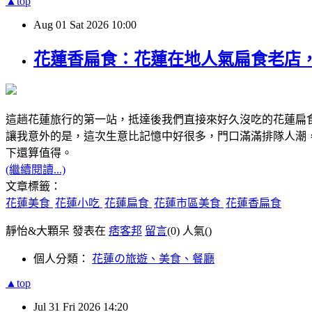
▲top
Aug
01
Sat
2026
10:00
花蓮香扁食：花蓮在地人氣扁食老店
這趟花蓮旅行的第一站，抵達後我們直接來好久沒吃的花蓮扁
讓我意外的是，這次生意比記憶中好很多，門口滿滿排隊人潮
下還算值得。
(繼續閱讀...)
文章標籤：
花蓮美食
花蓮小吃
花蓮扁食
花蓮市區美食
花蓮香扁食
靜怡&大顆呆 發表在
痞客邦
留言
(0)
人氣(
)
個人分類：
花蓮の旅遊、美食、餐廳
▲top
Jul
31
Fri
2026
14:20