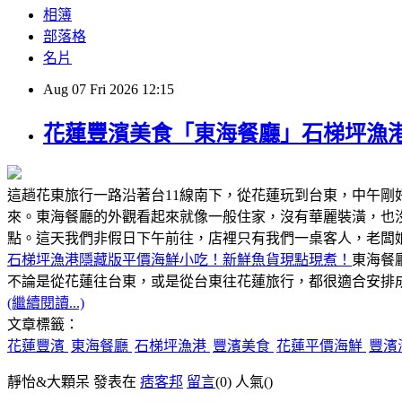
相簿
部落格
名片
Aug
07
Fri
2026
12:15
花蓮豐濱美食「東海餐廳」石梯坪漁
這趟花東旅行一路沿著台11線南下，從花蓮玩到台東，中午
來。東海餐廳的外觀看起來就像一般住家，沒有華麗裝潢，也
點。這天我們非假日下午前往，店裡只有我們一桌客人，老闆
石梯坪漁港隱藏版平價海鮮小吃！新鮮魚貨現點現煮！
東海餐
不論是從花蓮往台東，或是從台東往花蓮旅行，都很適合安排成
(繼續閱讀...)
文章標籤：
花蓮豐濱
東海餐廳
石梯坪漁港
豐濱美食
花蓮平價海鮮
豐濱
靜怡&大顆呆 發表在
痞客邦
留言
(0)
人氣(
)