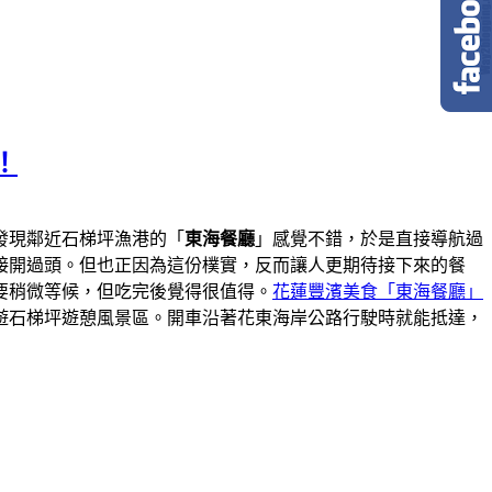
！
發現鄰近石梯坪漁港的「
東海餐廳
」感覺不錯，於是直接導航過
接開過頭。但也正因為這份樸實，反而讓人更期待接下來的餐
要稍微等候，但吃完後覺得很值得。
花蓮豐濱美食「東海餐廳」
遊石梯坪遊憩風景區。開車沿著花東海岸公路行駛時就能抵達，