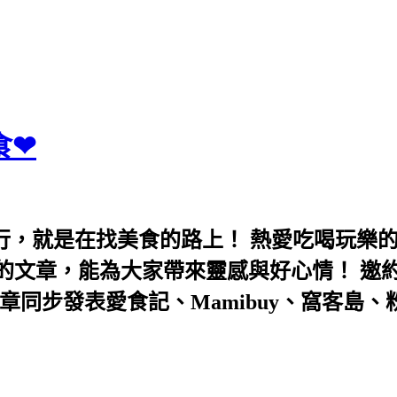
食❤
行，就是在找美食的路上！ 熱愛吃喝玩樂
能為大家帶來靈感與好心情！ 邀約eeooa031
團！ 文章同步發表愛食記、Mamibuy、窩客島、粉