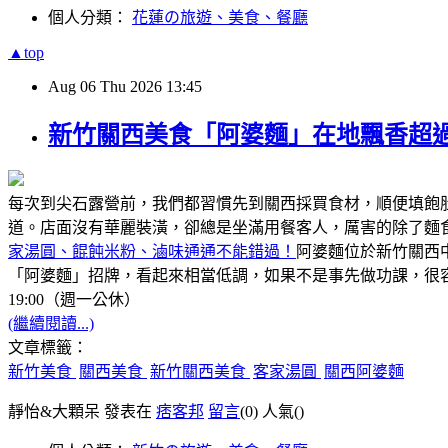
個人分類：
花蓮の旅遊、美食、餐廳
▲top
Aug
06
Thu
2026
13:45
新竹關西美食「阿婆麵」在地飄香超過
每次到尖石露營前，我們都習慣先到關西採買食材，順便填飽
道。店面沒有華麗裝潢，卻總是坐滿用餐客人，厲害的除了麵
家湯圓、餛飩米粉、滷味通通不能錯過！
阿婆麵位於新竹關西
「阿婆麵」招牌，看起來相當低調，如果不是事先做功課，很容
19:00（週一公休）
(繼續閱讀...)
文章標籤：
新竹美食
關西美食
新竹關西美食
客家湯圓
關西阿婆麵
靜怡&大顆呆 發表在
痞客邦
留言
(0)
人氣(
)