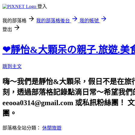
登入
我的部落格
我的部落格後台
我的帳號
登出
❤靜怡&大顆呆の親子.旅遊.美
跳到主文
嗨～我們是靜怡&大顆呆，假日不是在旅
刻，透過部落格記錄點滴日常～希望我們的文章，
eeooa0314@gmail.com 或私訊粉絲
團。
部落格全站分類：
休閒旅遊