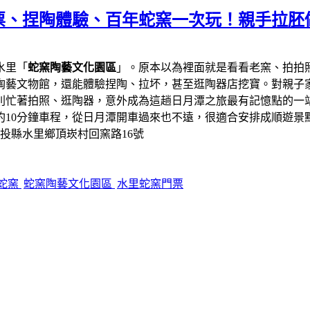
票、捏陶體驗、百年蛇窯一次玩！親手拉胚
水里「
蛇窯陶藝文化園區
」。原本以為裡面就是看看老窯、拍拍
陶藝文物館，還能體驗捏陶、拉坏，甚至逛陶器店挖寶。對親子
則忙著拍照、逛陶器，意外成為這趟日月潭之旅最有記憶點的一
約10分鐘車程，從日月潭開車過來也不遠，很適合安排成順遊景
南投縣水里鄉頂崁村回窯路16號
蛇窯
蛇窯陶藝文化園區
水里蛇窯門票