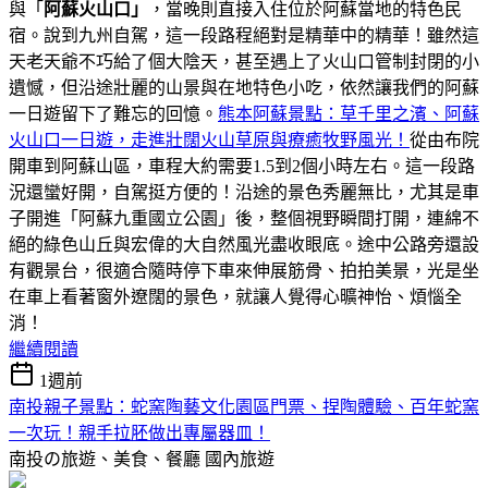
與「
阿蘇火山口」
，當晚則直接入住位於阿蘇當地的特色民
宿。說到九州自駕，這一段路程絕對是精華中的精華！雖然這
天老天爺不巧給了個大陰天，甚至遇上了火山口管制封閉的小
遺憾，但沿途壯麗的山景與在地特色小吃，依然讓我們的阿蘇
一日遊留下了難忘的回憶。
熊本阿蘇景點：草千里之濱、阿蘇
火山口一日遊，走進壯闊火山草原與療癒牧野風光！
從由布院
開車到阿蘇山區，車程大約需要1.5到2個小時左右。這一段路
況還蠻好開，自駕挺方便的！沿途的景色秀麗無比，尤其是車
子開進「阿蘇九重國立公園」後，整個視野瞬間打開，連綿不
絕的綠色山丘與宏偉的大自然風光盡收眼底。途中公路旁還設
有觀景台，很適合隨時停下車來伸展筋骨、拍拍美景，光是坐
在車上看著窗外遼闊的景色，就讓人覺得心曠神怡、煩惱全
消！
繼續閱讀
1週前
南投親子景點：蛇窯陶藝文化園區門票、捏陶體驗、百年蛇窯
一次玩！親手拉胚做出專屬器皿！
南投の旅遊、美食、餐廳
國內旅遊