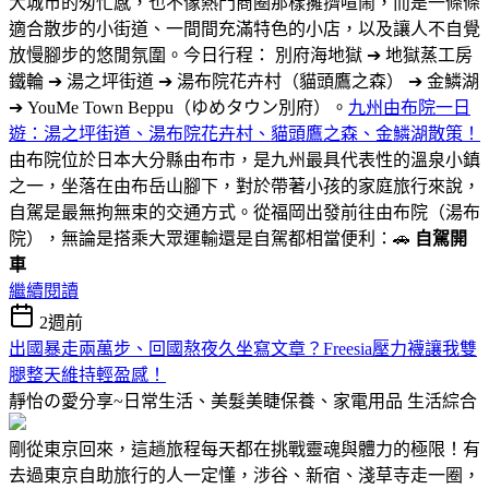
大城市的匆忙感，也不像熱門商圈那樣擁擠喧鬧，而是一條條
適合散步的小街道、一間間充滿特色的小店，以及讓人不自覺
放慢腳步的悠閒氛圍。今日行程： 別府海地獄 ➔ 地獄蒸工房
鐵輪 ➔ 湯之坪街道 ➔ 湯布院花卉村（貓頭鷹之森） ➔ 金鱗湖
➔ YouMe Town Beppu（ゆめタウン別府）。
九州由布院一日
遊：湯之坪街道、湯布院花卉村、貓頭鷹之森、金鱗湖散策！
由布院位於日本大分縣由布市，是九州最具代表性的溫泉小鎮
之一，坐落在由布岳山腳下，對於帶著小孩的家庭旅行來說，
自駕是最無拘無束的交通方式。從福岡出發前往由布院（湯布
院），無論是搭乘大眾運輸還是自駕都相當便利：🚗
自駕開
車
繼續閱讀
2週前
出國暴走兩萬步、回國熬夜久坐寫文章？Freesia壓力襪讓我雙
腿整天維持輕盈感！
靜怡の愛分享~日常生活、美髮美睫保養、家電用品
生活綜合
剛從東京回來，這趟旅程每天都在挑戰靈魂與體力的極限！有
去過東京自助旅行的人一定懂，涉谷、新宿、淺草寺走一圈，