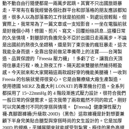
動不動自由行隨便都是一兩萬步起跳。其實不只出國旅遊暴
走，平常有在看我經營各個社群平台和部落格的朋友應該都知
道，很多人以為部落客的工作就是拍拍照、到處玩很輕鬆，但
實際上，我常常為了一篇文章或一支短影音，一坐在電腦前就
是好幾個小時！修圖、剪片、寫文、回覆紛絲訊息...這種日常
的久坐情境，對腿部的負擔完全不亞於出國日走兩萬步。不論
是出國前的熬夜久坐趕稿，還是到了東京後的瘋狂暴走，這次
我能全身而退，全靠出發前做足準備帶上的法寶——台灣製
造、品質保證的「Freesia 壓力襪」！多虧了它，讓我白天頂
得住暴走行程，晚上熬夜工作、隔天起來雙腿依然維持輕盈
感。今天就來和大家開箱這兩款超好穿的機能美腿襪！一收到
Freesia 的包裝就覺得很安心。它是由醫療級大廠生產製造，
使用德國 MERZ 及義大利 LONATI 的專業機台打造。全系列
都採用了 15~22mmHg 的 4 階段漸進式壓力設計，很符合我們
一般日常的保健需求。這次我帶了兩款截然不同的款式，剛好
可以完美應付不同的穿搭與情境。【Freesia】健康彈性壓力
襪-真腳跟褲襪(升級款-200D)（黑色）這款褲襪是針對想要兼
顧下半身完美貼合腿型與穿搭時尚的女生設計的。它是加厚
200D 的規格，平鋪展開來就能感受到紮實、極佳的黑色高規