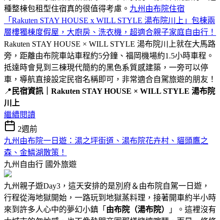
種整棟包租型住宿真的很值得考慮。
九州由布院住宿
「Rakuten STAY HOUSE x WILL STYLE 湯布院川上」包棟兩
層樓獨棟度假屋，大廚房、洗衣機，超適合親子家庭自由行！
Rakuten STAY HOUSE × WILL STYLE 湯布院川上就在大馬路
旁，距離由布院車站車程約5分鐘、福岡機場約1.5小時車程。
抵達時會見到三棟現代簡約的黑色系質感建築，一旁可以停
車，導航直接設定民宿名稱即可，非常適合自駕旅遊的朋友！
📍
民宿資訊｜Rakuten STAY HOUSE × WILL STYLE 湯布院
川上
繼續閱讀
2週前
九州由布院一日遊：湯之坪街道、湯布院花卉村、貓頭鷹之
森、金鱗湖散策！
九州自由行
國外旅遊
九州親子遊Day3，這天安排的是別府＆由布院自駕一日遊，
行程從海地獄開始，一路玩到地獄蒸料理，接著開車約半小時
來到許多人心中的夢幻小鎮「
由布院（湯布院）
」。這裡沒有