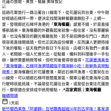
花蓮の旅遊、美食、餐廳
美味食記
這趟花東旅行一路沿著台11線南下，從花蓮玩到台東，中午剛
好經過石梯坪一帶，便決定找間海鮮餐廳填飽肚子。上網一
查，發現鄰近石梯坪漁港的「
東海餐廳
」感覺不錯，於是直接
導航過來。東海餐廳的外觀看起來就像一般住家，沒有華麗裝
潢，也沒有醒目的觀光餐廳氣勢，若不是招牌掛在門口，真的
很容易直接開過頭。但也正因為這份樸實，反而讓人更期待接
下來的餐點。這天我們非假日下午前往，店裡只有我們一桌客
人，老闆娘一個人忙進忙出，從點餐、備料到料理幾乎一手包
辦，雖然需要稍微等候，但吃完後覺得很值得。
花蓮豐濱美食
「東海餐廳」石梯坪漁港隱藏版平價海鮮小吃！新鮮魚貨現點
現煮！
東海餐廳位於花蓮豐濱，鄰近石梯坪漁港，位置就在台
11線旁，可以順遊石梯坪遊憩風景區。開車沿著花東海岸公路
行駛時就能抵達，不論是從花蓮往台東，或是從台東往花蓮旅
行，都很適合安排成中途用餐點。📍
店家資訊｜東海餐廳
繼續閱讀
1天前
新竹關西美食「阿婆麵」在地飄香超過50年的古早味！客家湯