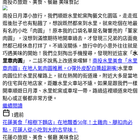
南投の旅遊、美食、餐廳
美味食記
南投日月潭小旅行，我們順遊水里蛇窯陶藝文化園區，走走逛
逛後肚子也有點餓了，想說既然都來到水里，就來吃個在地最
有名的小吃「肉圓」！原本我的口袋名單是名聲響亮的「董家
肉圓」，沒想到滿懷期待地開車過去，才發現三兄弟的店面竟
然都已經休息打烊了。不過沒關係，旅行中的小意外往往就是
巧遇美味的開始！我們立刻掏出手機搜尋，發現附近這家「
水
里章肉圓
」，二話不說馬上改道來嚐鮮！
南投水里美食「水里
章肉圓」在地人氣肉圓推薦，Q彈外皮配白醬超涮嘴!
水里章
肉圓位於水里民權路上，就在熱鬧的街道邊，附近大多是當地
的住宅與在地店家，距離水里火車站不遠。如果是跟我們一樣
開車順遊日月潭、水里蛇窯或車埕一帶，路過這裡順道來吃個
點心或正餐都非常方便。
繼續閱讀
1週前
花蓮美食「榕樹下麵店」在地飄香50年！土雞肉、腿扣肉必
點，花蓮人從小吃到大的古早味！
花蓮の旅遊、美食、餐廳
美味食記