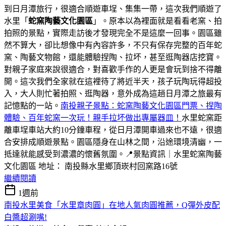
到日月潭旅行，很適合順遊車埕、集集一帶，這次我們順遊了
水里「
蛇窯陶藝文化園區
」。原本以為裡面就是看看老窯、拍
拍照的景點，實際走訪後才發現完全不是這麼一回事。園區雖
然不算大，卻比想像中有內容許多，不只有保存完整的百年蛇
窯、陶藝文物館，還能體驗捏陶、拉坏，甚至逛陶器店挖寶。
對親子家庭來說很適合，對喜歡手作的人更是會玩到捨不得離
開。這次我們全家就在這裡待了將近半天，孩子玩陶玩得超投
入，大人則忙著拍照、逛陶器，意外成為這趟日月潭之旅最有
記憶點的一站。
南投親子景點：蛇窯陶藝文化園區門票、捏陶
體驗、百年蛇窯一次玩！親手拉坏做出專屬器皿！
水里蛇窯距
離車埕車站大約10分鐘車程，從日月潭開車過來也不遠，很適
合安排成順遊景點。園區隱身在山林之間，沿途環境清幽，一
抵達就能感受到濃濃的懷舊氛圍。📍景點資訊｜水里蛇窯陶藝
文化園區 地址： 南投縣水里鄉頂崁村回窯路16號
繼續閱讀
1週前
南投水里美食「水里章肉圓」在地人氣肉圓推薦，Q彈外皮配
白醬超涮嘴!