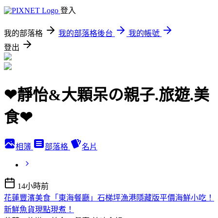
登入
我的部落格
我的部落格後台
我的帳號
登出
❤靜怡&大顆呆の親子.旅遊.美
食❤
相簿
部落格
名片
14小時前
花蓮豐濱美食「東海餐廳」石梯坪漁港隱藏版平價海鮮小吃！
新鮮魚貨現點現煮！