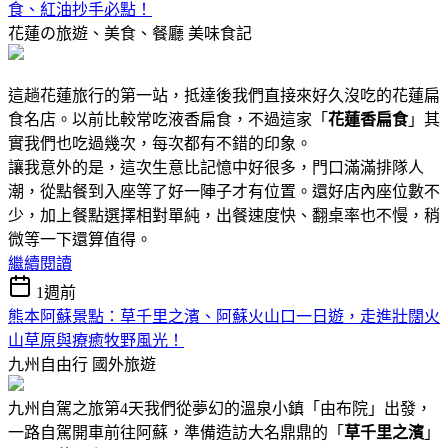
食、紅油抄手必點！
花蓮の旅遊、美食、餐廳
美味食記
這趟花蓮旅行的第一站，抵達後我們直接來好久沒吃的花蓮扁
食名店。以前比較常吃液香扁食，不過這家「
花蓮香扁食
」其
實我們也吃過幾次，每次都有不錯的印象。
讓我意外的是，這次生意比記憶中好很多，門口滿滿排隊人
潮，從點餐到入座等了好一陣子才有位置。還好店內座位數不
少，加上餐點選擇相對單純，出餐速度快、翻桌率也不慢，稍
微等一下還算值得。
繼續閱讀
1週前
熊本阿蘇景點：草千里之濱、阿蘇火山口一日遊，走進壯闊火
山草原與療癒牧野風光！
九州自由行
國外旅遊
九州自駕之旅第4天我們從夢幻的溫泉小鎮「由布院」出發，
一路自駕開車前往阿蘇，準備造訪大名鼎鼎的「
草千里之濱
」