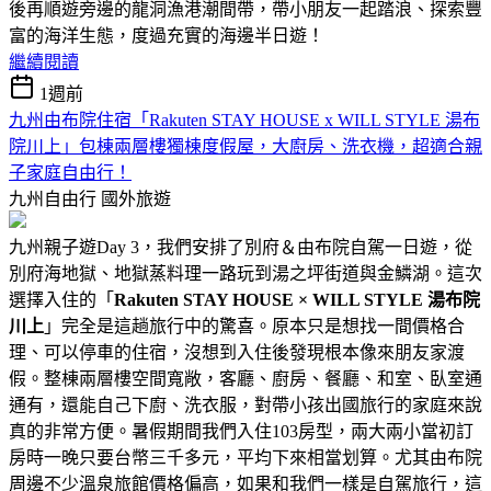
後再順遊旁邊的龍洞漁港潮間帶，帶小朋友一起踏浪、探索豐
富的海洋生態，度過充實的海邊半日遊！
繼續閱讀
1週前
九州由布院住宿「Rakuten STAY HOUSE x WILL STYLE 湯布
院川上」包棟兩層樓獨棟度假屋，大廚房、洗衣機，超適合親
子家庭自由行！
九州自由行
國外旅遊
九州親子遊Day 3，我們安排了別府＆由布院自駕一日遊，從
別府海地獄、地獄蒸料理一路玩到湯之坪街道與金鱗湖。這次
選擇入住的「
Rakuten STAY HOUSE × WILL STYLE 湯布院
川上
」完全是這趟旅行中的驚喜。原本只是想找一間價格合
理、可以停車的住宿，沒想到入住後發現根本像來朋友家渡
假。整棟兩層樓空間寬敞，客廳、廚房、餐廳、和室、臥室通
通有，還能自己下廚、洗衣服，對帶小孩出國旅行的家庭來說
真的非常方便。暑假期間我們入住103房型，兩大兩小當初訂
房時一晚只要台幣三千多元，平均下來相當划算。尤其由布院
周邊不少溫泉旅館價格偏高，如果和我們一樣是自駕旅行，這