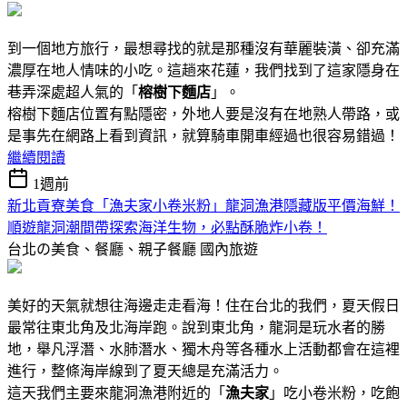
到一個地方旅行，最想尋找的就是那種沒有華麗裝潢、卻充滿
濃厚在地人情味的小吃。這趟來花蓮，我們找到了這家隱身在
巷弄深處超人氣的「
榕樹下麵店
」。
榕樹下麵店位置有點隱密，外地人要是沒有在地熟人帶路，或
是事先在網路上看到資訊，就算騎車開車經過也很容易錯過！
繼續閱讀
1週前
新北貢寮美食「漁夫家小卷米粉」龍洞漁港隱藏版平價海鮮！
順遊龍洞潮間帶探索海洋生物，必點酥脆炸小卷！
台北の美食、餐廳、親子餐廳
國內旅遊
美好的天氣就想往海邊走走看海！住在台北的我們，夏天假日
最常往東北角及北海岸跑。說到東北角，龍洞是玩水者的勝
地，舉凡浮潛、水肺潛水、獨木舟等各種水上活動都會在這裡
進行，整條海岸線到了夏天總是充滿活力。
這天我們主要來龍洞漁港附近的「
漁夫家
」吃小卷米粉，吃飽