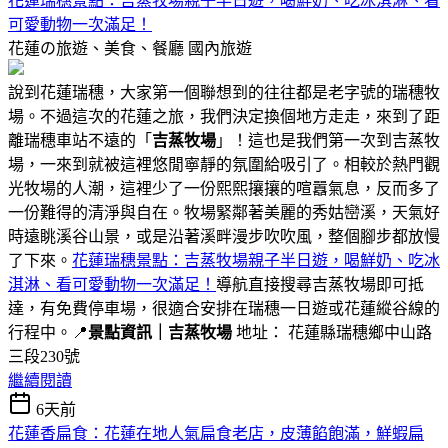
花蓮瑞穗景點：吉蒸牧場親子半日遊，喝鮮奶、吃冰淇淋、看
可愛動物一次滿足！
花蓮の旅遊、美食、餐廳
國內旅遊
說到花蓮瑞穗，大家第一個聯想到的往往都是老字號的瑞穗牧
場。不過這次的花蓮之旅，我們決定換個地方走走，來到了距
離瑞穗車站不遠的「
吉蒸牧場
」！這也是我們第一次到吉蒸牧
場，一來到就被這裡悠閒寧靜的氛圍給吸引了。相較於熱門觀
光牧場的人潮，這裡少了一份熙熙攘攘的喧囂氣息，反而多了
一份難得的清淨與自在。牧場緊鄰著美麗的秀姑巒溪，天氣好
時遠眺溪谷山景，或是沿著溪畔漫步吹吹風，整個腳步都放慢
了下來。
花蓮瑞穗景點：吉蒸牧場親子半日遊，喝鮮奶、吃冰
淇淋、看可愛動物一次滿足！
導航直接搜尋吉蒸牧場即可抵
達，有免費停車場，很適合安排在瑞穗一日遊或花蓮縱谷線的
行程中。📍
景點資訊｜吉蒸牧場
地址： 花蓮縣瑞穗鄉中山路
三段230號
繼續閱讀
6天前
花蓮香扁食：花蓮在地人氣扁食老店，皮薄餡飽滿，鮮蝦扁