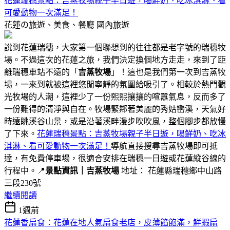
花蓮瑞穗景點：吉蒸牧場親子半日遊，喝鮮奶、吃冰淇淋、看
可愛動物一次滿足！
花蓮の旅遊、美食、餐廳
國內旅遊
說到花蓮瑞穗，大家第一個聯想到的往往都是老字號的瑞穗牧
場。不過這次的花蓮之旅，我們決定換個地方走走，來到了距
離瑞穗車站不遠的「
吉蒸牧場
」！這也是我們第一次到吉蒸牧
場，一來到就被這裡悠閒寧靜的氛圍給吸引了。相較於熱門觀
光牧場的人潮，這裡少了一份熙熙攘攘的喧囂氣息，反而多了
一份難得的清淨與自在。牧場緊鄰著美麗的秀姑巒溪，天氣好
時遠眺溪谷山景，或是沿著溪畔漫步吹吹風，整個腳步都放慢
了下來。
花蓮瑞穗景點：吉蒸牧場親子半日遊，喝鮮奶、吃冰
淇淋、看可愛動物一次滿足！
導航直接搜尋吉蒸牧場即可抵
達，有免費停車場，很適合安排在瑞穗一日遊或花蓮縱谷線的
行程中。📍
景點資訊｜吉蒸牧場
地址： 花蓮縣瑞穗鄉中山路
三段230號
繼續閱讀
1週前
花蓮香扁食：花蓮在地人氣扁食老店，皮薄餡飽滿，鮮蝦扁