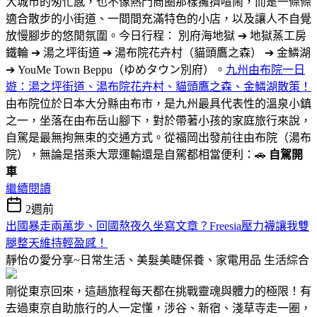
大城市的匆忙感，也不像熱門商圈那樣擁擠喧鬧，而是一條條
適合散步的小街道、一間間充滿特色的小店，以及讓人不自覺
放慢腳步的悠閒氛圍。今日行程： 別府海地獄 ➔ 地獄蒸工房
鐵輪 ➔ 湯之坪街道 ➔ 湯布院花卉村（貓頭鷹之森） ➔ 金鱗湖
➔ YouMe Town Beppu（ゆめタウン別府）。
九州由布院一日
遊：湯之坪街道、湯布院花卉村、貓頭鷹之森、金鱗湖散策！
由布院位於日本大分縣由布市，是九州最具代表性的溫泉小鎮
之一，坐落在由布岳山腳下，對於帶著小孩的家庭旅行來說，
自駕是最無拘無束的交通方式。從福岡出發前往由布院（湯布
院），無論是搭乘大眾運輸還是自駕都相當便利：🚗
自駕開
車
繼續閱讀
2週前
出國暴走兩萬步、回國熬夜久坐寫文章？Freesia壓力襪讓我雙
腿整天維持輕盈感！
靜怡の愛分享~日常生活、美髮美睫保養、家電用品
生活綜合
剛從東京回來，這趟旅程每天都在挑戰靈魂與體力的極限！有
去過東京自助旅行的人一定懂，涉谷、新宿、淺草寺走一圈，