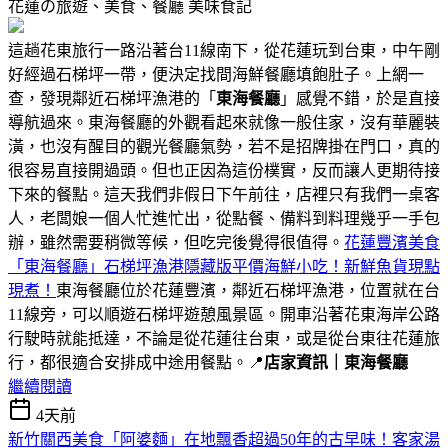
花蓮の旅遊、美食、餐廳
美味食記
這趟花東旅行一路沿著台11線南下，從花蓮玩到台東，中午剛
好經過石梯坪一帶，便決定找間海鮮餐廳填飽肚子。上網一
查，發現鄰近石梯坪漁港的「
東海餐廳
」感覺不錯，於是直接
導航過來。東海餐廳的外觀看起來就像一般住家，沒有華麗裝
潢，也沒有醒目的觀光餐廳氣勢，若不是招牌掛在門口，真的
很容易直接開過頭。但也正因為這份樸實，反而讓人更期待接
下來的餐點。這天我們非假日下午前往，店裡只有我們一桌客
人，老闆娘一個人忙進忙出，從點餐、備料到料理幾乎一手包
辦，雖然需要稍微等候，但吃完後覺得很值得。
花蓮豐濱美食
「東海餐廳」石梯坪漁港隱藏版平價海鮮小吃！新鮮魚貨現點
現煮！
東海餐廳位於花蓮豐濱，鄰近石梯坪漁港，位置就在台
11線旁，可以順遊石梯坪遊憩風景區。開車沿著花東海岸公路
行駛時就能抵達，不論是從花蓮往台東，或是從台東往花蓮旅
行，都很適合安排成中途用餐點。📍
店家資訊｜東海餐廳
繼續閱讀
4天前
新竹關西美食「阿婆麵」在地飄香超過50年的古早味！客家湯