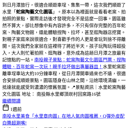
到日月潭旅行，很適合順遊車埕、集集一帶，這次我們順遊了
水里「
蛇窯陶藝文化園區
」。原本以為裡面就是看看老窯、拍
拍照的景點，實際走訪後才發現完全不是這麼一回事。園區雖
然不算大，卻比想像中有內容許多，不只有保存完整的百年蛇
窯、陶藝文物館，還能體驗捏陶、拉坏，甚至逛陶器店挖寶。
對親子家庭來說很適合，對喜歡手作的人更是會玩到捨不得離
開。這次我們全家就在這裡待了將近半天，孩子玩陶玩得超投
入，大人則忙著拍照、逛陶器，意外成為這趟日月潭之旅最有
記憶點的一站。
南投親子景點：蛇窯陶藝文化園區門票、捏陶
體驗、百年蛇窯一次玩！親手拉坏做出專屬器皿！
水里蛇窯距
離車埕車站大約10分鐘車程，從日月潭開車過來也不遠，很適
合安排成順遊景點。園區隱身在山林之間，沿途環境清幽，一
抵達就能感受到濃濃的懷舊氛圍。📍景點資訊｜水里蛇窯陶藝
文化園區 地址： 南投縣水里鄉頂崁村回窯路16號
繼續閱讀
1週前
南投水里美食「水里章肉圓」在地人氣肉圓推薦，Q彈外皮配
白醬超涮嘴!