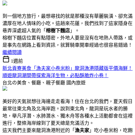
到一個地方旅行，最想尋找的就是那種沒有華麗裝潢、卻充滿
濃厚在地人情味的小吃。這趟來花蓮，我們找到了這家隱身在
巷弄深處超人氣的「
榕樹下麵店
」。
榕樹下麵店位置有點隱密，外地人要是沒有在地熟人帶路，或
是事先在網路上看到資訊，就算騎車開車經過也很容易錯過！
繼續閱讀
1週前
新北貢寮美食「漁夫家小卷米粉」龍洞漁港隱藏版平價海鮮！
順遊龍洞潮間帶探索海洋生物，必點酥脆炸小卷！
台北の美食、餐廳、親子餐廳
國內旅遊
美好的天氣就想往海邊走走看海！住在台北的我們，夏天假日
最常往東北角及北海岸跑。說到東北角，龍洞是玩水者的勝
地，舉凡浮潛、水肺潛水、獨木舟等各種水上活動都會在這裡
進行，整條海岸線到了夏天總是充滿活力。
這天我們主要來龍洞漁港附近的「
漁夫家
」吃小卷米粉，吃飽