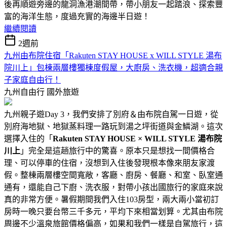
後再順遊旁邊的龍洞漁港潮間帶，帶小朋友一起踏浪、探索豐
富的海洋生態，度過充實的海邊半日遊！
繼續閱讀
2週前
九州由布院住宿「Rakuten STAY HOUSE x WILL STYLE 湯布
院川上」包棟兩層樓獨棟度假屋，大廚房、洗衣機，超適合親
子家庭自由行！
九州自由行
國外旅遊
九州親子遊Day 3，我們安排了別府＆由布院自駕一日遊，從
別府海地獄、地獄蒸料理一路玩到湯之坪街道與金鱗湖。這次
選擇入住的「
Rakuten STAY HOUSE × WILL STYLE 湯布院
川上
」完全是這趟旅行中的驚喜。原本只是想找一間價格合
理、可以停車的住宿，沒想到入住後發現根本像來朋友家渡
假。整棟兩層樓空間寬敞，客廳、廚房、餐廳、和室、臥室通
通有，還能自己下廚、洗衣服，對帶小孩出國旅行的家庭來說
真的非常方便。暑假期間我們入住103房型，兩大兩小當初訂
房時一晚只要台幣三千多元，平均下來相當划算。尤其由布院
周邊不少溫泉旅館價格偏高，如果和我們一樣是自駕旅行，這