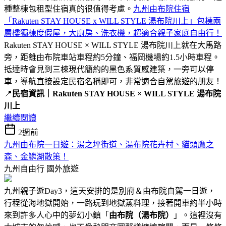
種整棟包租型住宿真的很值得考慮。
九州由布院住宿
「Rakuten STAY HOUSE x WILL STYLE 湯布院川上」包棟兩
層樓獨棟度假屋，大廚房、洗衣機，超適合親子家庭自由行！
Rakuten STAY HOUSE × WILL STYLE 湯布院川上就在大馬路
旁，距離由布院車站車程約5分鐘、福岡機場約1.5小時車程。
抵達時會見到三棟現代簡約的黑色系質感建築，一旁可以停
車，導航直接設定民宿名稱即可，非常適合自駕旅遊的朋友！
📍
民宿資訊｜Rakuten STAY HOUSE × WILL STYLE 湯布院
川上
繼續閱讀
2週前
九州由布院一日遊：湯之坪街道、湯布院花卉村、貓頭鷹之
森、金鱗湖散策！
九州自由行
國外旅遊
九州親子遊Day3，這天安排的是別府＆由布院自駕一日遊，
行程從海地獄開始，一路玩到地獄蒸料理，接著開車約半小時
來到許多人心中的夢幻小鎮「
由布院（湯布院）
」。這裡沒有