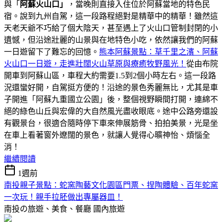
與「
阿蘇火山口」
，當晚則直接入住位於阿蘇當地的特色民
宿。說到九州自駕，這一段路程絕對是精華中的精華！雖然這
天老天爺不巧給了個大陰天，甚至遇上了火山口管制封閉的小
遺憾，但沿途壯麗的山景與在地特色小吃，依然讓我們的阿蘇
一日遊留下了難忘的回憶。
熊本阿蘇景點：草千里之濱、阿蘇
火山口一日遊，走進壯闊火山草原與療癒牧野風光！
從由布院
開車到阿蘇山區，車程大約需要1.5到2個小時左右。這一段路
況還蠻好開，自駕挺方便的！沿途的景色秀麗無比，尤其是車
子開進「阿蘇九重國立公園」後，整個視野瞬間打開，連綿不
絕的綠色山丘與宏偉的大自然風光盡收眼底。途中公路旁還設
有觀景台，很適合隨時停下車來伸展筋骨、拍拍美景，光是坐
在車上看著窗外遼闊的景色，就讓人覺得心曠神怡、煩惱全
消！
繼續閱讀
1週前
南投親子景點：蛇窯陶藝文化園區門票、捏陶體驗、百年蛇窯
一次玩！親手拉胚做出專屬器皿！
南投の旅遊、美食、餐廳
國內旅遊