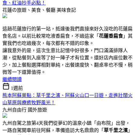
食、紅油抄手必點！
花蓮の旅遊、美食、餐廳
美味食記
這趟花蓮旅行的第一站，抵達後我們直接來好久沒吃的花蓮扁
食名店。以前比較常吃液香扁食，不過這家「
花蓮香扁食
」其
實我們也吃過幾次，每次都有不錯的印象。
讓我意外的是，這次生意比記憶中好很多，門口滿滿排隊人
潮，從點餐到入座等了好一陣子才有位置。還好店內座位數不
少，加上餐點選擇相對單純，出餐速度快、翻桌率也不慢，稍
微等一下還算值得。
繼續閱讀
1週前
熊本阿蘇景點：草千里之濱、阿蘇火山口一日遊，走進壯闊火
山草原與療癒牧野風光！
九州自由行
國外旅遊
九州自駕之旅第4天我們從夢幻的溫泉小鎮「由布院」出發，
一路自駕開車前往阿蘇，準備造訪大名鼎鼎的「
草千里之濱
」