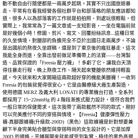
動不動自由行隨便都是一兩萬步起跳。其實不只出國旅遊暴
走，平常有在看我經營各個社群平台和部落格的朋友應該都知
道，很多人以為部落客的工作就是拍拍照、到處玩很輕鬆，但
實際上，我常常為了一篇文章或一支短影音，一坐在電腦前就
是好幾個小時！修圖、剪片、寫文、回覆紛絲訊息...這種日常
的久坐情境，對腿部的負擔完全不亞於出國日走兩萬步。不論
是出國前的熬夜久坐趕稿，還是到了東京後的瘋狂暴走，這次
我能全身而退，全靠出發前做足準備帶上的法寶——台灣製
造、品質保證的「Freesia 壓力襪」！多虧了它，讓我白天頂
得住暴走行程，晚上熬夜工作、隔天起來雙腿依然維持輕盈
感。今天就來和大家開箱這兩款超好穿的機能美腿襪！一收到
Freesia 的包裝就覺得很安心。它是由醫療級大廠生產製造，
使用德國 MERZ 及義大利 LONATI 的專業機台打造。全系列
都採用了 15~22mmHg 的 4 階段漸進式壓力設計，很符合我們
一般日常的保健需求。這次我帶了兩款截然不同的款式，剛好
可以完美應付不同的穿搭與情境。【Freesia】健康彈性壓力
襪-真腳跟褲襪(升級款-200D)（黑色）這款褲襪是針對想要兼
顧下半身完美貼合腿型與穿搭時尚的女生設計的。它是加厚
200D 的規格，平鋪展開來就能感受到紮實、極佳的黑色高規