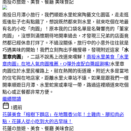
南投の旅遊、美食、餐廳
美味食記
南投日月潭小旅行，我們順遊水里蛇窯陶藝文化園區，走走逛
逛後肚子也有點餓了，想說既然都來到水里，就來吃個在地最
有名的小吃「肉圓」！原本我的口袋名單是名聲響亮的「董家
肉圓」，沒想到滿懷期待地開車過去，才發現三兄弟的店面竟
然都已經休息打烊了。不過沒關係，旅行中的小意外往往就是
巧遇美味的開始！我們立刻掏出手機搜尋，發現附近這家「
水
里章肉圓
」，二話不說馬上改道來嚐鮮！
南投水里美食「水里
章肉圓」在地人氣肉圓推薦，Q彈外皮配白醬超涮嘴!
水里章
肉圓位於水里民權路上，就在熱鬧的街道邊，附近大多是當地
的住宅與在地店家，距離水里火車站不遠。如果是跟我們一樣
開車順遊日月潭、水里蛇窯或車埕一帶，路過這裡順道來吃個
點心或正餐都非常方便。
繼續閱讀
1週前
花蓮美食「榕樹下麵店」在地飄香50年！土雞肉、腿扣肉必
點，花蓮人從小吃到大的古早味！
花蓮の旅遊、美食、餐廳
美味食記