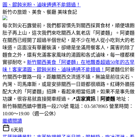
圓、餛飩米粉、滷味通通不能錯過！
新竹の旅遊、美食、餐廳
美味食記
每次到尖石露營前，我們都習慣先到關西採買食材，順便填飽
肚子再上山，這次我們來吃關西人氣老店「阿婆麵」。阿婆麵
在關西已經開了超過半個世紀，是不少在地人從小吃到大的老
味道。店面沒有華麗裝潢，卻總是坐滿用餐客人，厲害的除了
麵食之外，還有充滿客家風味的湯圓和各式滷味，每一樣都樸
實卻耐吃。
新竹關西美食「阿婆麵」在地飄香超過50年的古早
味！客家湯圓、餛飩米粉、滷味通通不能錯過！
阿婆麵位於新
竹關西中豐路一段，距離關西交流道不遠，無論是前往尖石、
內灣、司馬庫斯，或是安排關西一日遊都很順路。紅磚外牆搭
配大大的「阿婆麵」招牌，看起來相當低調，如果不是事先做
功課，很容易就直接開車經過。📍
店家資訊｜阿婆麵
地址：
新竹縣關西鎮中豐路一段270號 電話：03-5878965 營業時間：
10:00～19:00（週一公休）
繼續閱讀
6天前