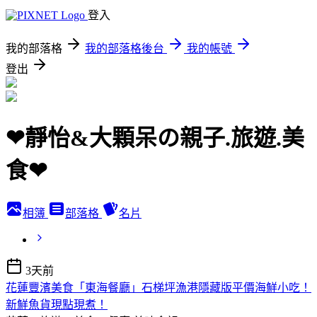
登入
我的部落格
我的部落格後台
我的帳號
登出
❤靜怡&大顆呆の親子.旅遊.美
食❤
相簿
部落格
名片
3天前
花蓮豐濱美食「東海餐廳」石梯坪漁港隱藏版平價海鮮小吃！
新鮮魚貨現點現煮！