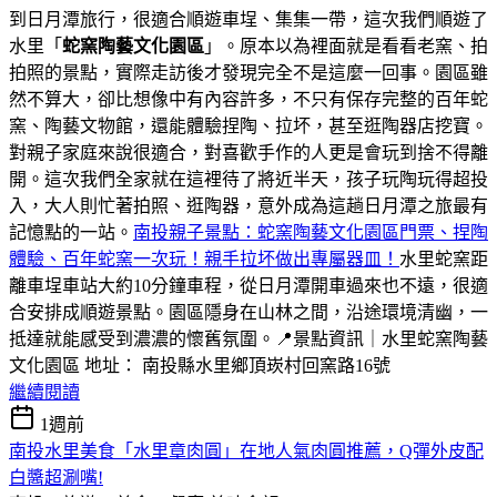
到日月潭旅行，很適合順遊車埕、集集一帶，這次我們順遊了
水里「
蛇窯陶藝文化園區
」。原本以為裡面就是看看老窯、拍
拍照的景點，實際走訪後才發現完全不是這麼一回事。園區雖
然不算大，卻比想像中有內容許多，不只有保存完整的百年蛇
窯、陶藝文物館，還能體驗捏陶、拉坏，甚至逛陶器店挖寶。
對親子家庭來說很適合，對喜歡手作的人更是會玩到捨不得離
開。這次我們全家就在這裡待了將近半天，孩子玩陶玩得超投
入，大人則忙著拍照、逛陶器，意外成為這趟日月潭之旅最有
記憶點的一站。
南投親子景點：蛇窯陶藝文化園區門票、捏陶
體驗、百年蛇窯一次玩！親手拉坏做出專屬器皿！
水里蛇窯距
離車埕車站大約10分鐘車程，從日月潭開車過來也不遠，很適
合安排成順遊景點。園區隱身在山林之間，沿途環境清幽，一
抵達就能感受到濃濃的懷舊氛圍。📍景點資訊｜水里蛇窯陶藝
文化園區 地址： 南投縣水里鄉頂崁村回窯路16號
繼續閱讀
1週前
南投水里美食「水里章肉圓」在地人氣肉圓推薦，Q彈外皮配
白醬超涮嘴!