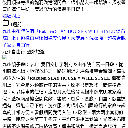
後再順遊旁邊的龍洞漁港潮間帶，帶小朋友一起踏浪、探索豐
富的海洋生態，度過充實的海邊半日遊！
繼續閱讀
1週前
九州由布院住宿「Rakuten STAY HOUSE x WILL STYLE 湯布
院川上」包棟兩層樓獨棟度假屋，大廚房、洗衣機，超適合親
子家庭自由行！
九州自由行
國外旅遊
九州親子遊Day 3，我們安排了別府＆由布院自駕一日遊，從
別府海地獄、地獄蒸料理一路玩到湯之坪街道與金鱗湖。這次
選擇入住的「
Rakuten STAY HOUSE × WILL STYLE 湯布院
川上
」完全是這趟旅行中的驚喜。原本只是想找一間價格合
理、可以停車的住宿，沒想到入住後發現根本像來朋友家渡
假。整棟兩層樓空間寬敞，客廳、廚房、餐廳、和室、臥室通
通有，還能自己下廚、洗衣服，對帶小孩出國旅行的家庭來說
真的非常方便。暑假期間我們入住103房型，兩大兩小當初訂
房時一晚只要台幣三千多元，平均下來相當划算。尤其由布院
周邊不少溫泉旅館價格偏高，如果和我們一樣是自駕旅行，這