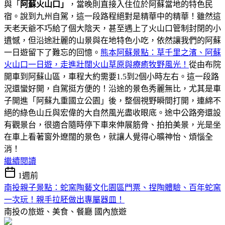
與「
阿蘇火山口」
，當晚則直接入住位於阿蘇當地的特色民
宿。說到九州自駕，這一段路程絕對是精華中的精華！雖然這
天老天爺不巧給了個大陰天，甚至遇上了火山口管制封閉的小
遺憾，但沿途壯麗的山景與在地特色小吃，依然讓我們的阿蘇
一日遊留下了難忘的回憶。
熊本阿蘇景點：草千里之濱、阿蘇
火山口一日遊，走進壯闊火山草原與療癒牧野風光！
從由布院
開車到阿蘇山區，車程大約需要1.5到2個小時左右。這一段路
況還蠻好開，自駕挺方便的！沿途的景色秀麗無比，尤其是車
子開進「阿蘇九重國立公園」後，整個視野瞬間打開，連綿不
絕的綠色山丘與宏偉的大自然風光盡收眼底。途中公路旁還設
有觀景台，很適合隨時停下車來伸展筋骨、拍拍美景，光是坐
在車上看著窗外遼闊的景色，就讓人覺得心曠神怡、煩惱全
消！
繼續閱讀
1週前
南投親子景點：蛇窯陶藝文化園區門票、捏陶體驗、百年蛇窯
一次玩！親手拉胚做出專屬器皿！
南投の旅遊、美食、餐廳
國內旅遊