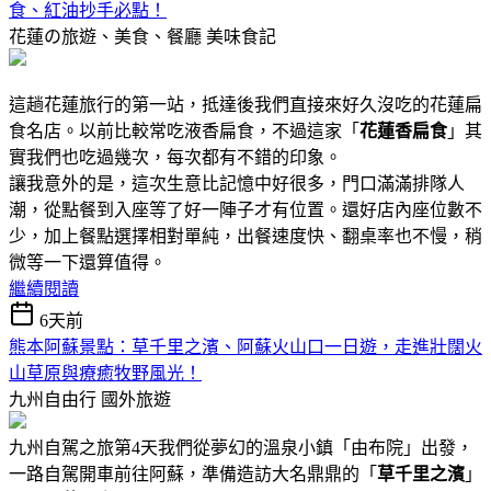
食、紅油抄手必點！
花蓮の旅遊、美食、餐廳
美味食記
這趟花蓮旅行的第一站，抵達後我們直接來好久沒吃的花蓮扁
食名店。以前比較常吃液香扁食，不過這家「
花蓮香扁食
」其
實我們也吃過幾次，每次都有不錯的印象。
讓我意外的是，這次生意比記憶中好很多，門口滿滿排隊人
潮，從點餐到入座等了好一陣子才有位置。還好店內座位數不
少，加上餐點選擇相對單純，出餐速度快、翻桌率也不慢，稍
微等一下還算值得。
繼續閱讀
6天前
熊本阿蘇景點：草千里之濱、阿蘇火山口一日遊，走進壯闊火
山草原與療癒牧野風光！
九州自由行
國外旅遊
九州自駕之旅第4天我們從夢幻的溫泉小鎮「由布院」出發，
一路自駕開車前往阿蘇，準備造訪大名鼎鼎的「
草千里之濱
」