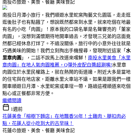
南投の旅遊、美食、餐廳
美味食記
南投日月潭小旅行，我們順遊水里蛇窯陶藝文化園區，走走逛
逛後肚子也有點餓了，想說既然都來到水里，就來吃個在地最
有名的小吃「肉圓」！原本我的口袋名單是名聲響亮的「董家
肉圓」，沒想到滿懷期待地開車過去，才發現三兄弟的店面竟
然都已經休息打烊了。不過沒關係，旅行中的小意外往往就是
巧遇美味的開始！我們立刻掏出手機搜尋，發現附近這家「
水
里章肉圓
」，二話不說馬上改道來嚐鮮！
南投水里美食「水里
章肉圓」在地人氣肉圓推薦，Q彈外皮配白醬超涮嘴!
水里章
肉圓位於水里民權路上，就在熱鬧的街道邊，附近大多是當地
的住宅與在地店家，距離水里火車站不遠。如果是跟我們一樣
開車順遊日月潭、水里蛇窯或車埕一帶，路過這裡順道來吃個
點心或正餐都非常方便。
繼續閱讀
1週前
花蓮美食「榕樹下麵店」在地飄香50年！土雞肉、腿扣肉必
點，花蓮人從小吃到大的古早味！
花蓮の旅遊、美食、餐廳
美味食記