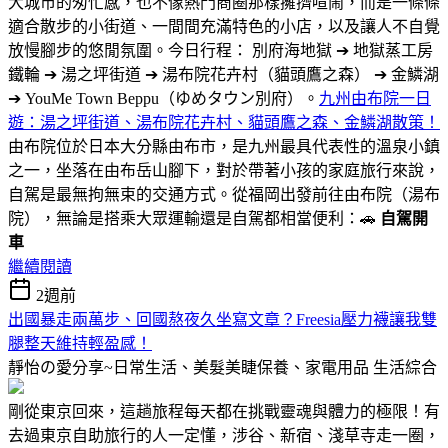
大城市的匆忙感，也不像熱門商圈那樣擁擠喧鬧，而是一條條
適合散步的小街道、一間間充滿特色的小店，以及讓人不自覺
放慢腳步的悠閒氛圍。今日行程： 別府海地獄 ➔ 地獄蒸工房
鐵輪 ➔ 湯之坪街道 ➔ 湯布院花卉村（貓頭鷹之森） ➔ 金鱗湖
➔ YouMe Town Beppu（ゆめタウン別府）。
九州由布院一日
遊：湯之坪街道、湯布院花卉村、貓頭鷹之森、金鱗湖散策！
由布院位於日本大分縣由布市，是九州最具代表性的溫泉小鎮
之一，坐落在由布岳山腳下，對於帶著小孩的家庭旅行來說，
自駕是最無拘無束的交通方式。從福岡出發前往由布院（湯布
院），無論是搭乘大眾運輸還是自駕都相當便利：🚗
自駕開
車
繼續閱讀
2週前
出國暴走兩萬步、回國熬夜久坐寫文章？Freesia壓力襪讓我雙
腿整天維持輕盈感！
靜怡の愛分享~日常生活、美髮美睫保養、家電用品
生活綜合
剛從東京回來，這趟旅程每天都在挑戰靈魂與體力的極限！有
去過東京自助旅行的人一定懂，涉谷、新宿、淺草寺走一圈，