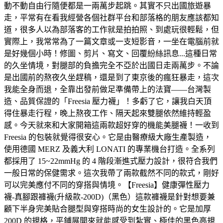
動不動自由行隨便都是一兩萬步起跳。其實不只出國旅遊暴
走，平常有在看我經營各個社群平台和部落格的朋友應該都知
道，很多人以為部落客的工作就是拍拍照、到處玩很輕鬆，但
實際上，我常常為了一篇文章或一支短影音，一坐在電腦前就
是好幾個小時！修圖、剪片、寫文、回覆紛絲訊息...這種日常
的久坐情境，對腿部的負擔完全不亞於出國日走兩萬步。不論
是出國前的熬夜久坐趕稿，還是到了東京後的瘋狂暴走，這次
我能全身而退，全靠出發前做足準備帶上的法寶——台灣製
造、品質保證的「Freesia 壓力襪」！多虧了它，讓我白天頂
得住暴走行程，晚上熬夜工作、隔天起來雙腿依然維持輕盈
感。今天就來和大家開箱這兩款超好穿的機能美腿襪！一收到
Freesia 的包裝就覺得很安心。它是由醫療級大廠生產製造，
使用德國 MERZ 及義大利 LONATI 的專業機台打造。全系列
都採用了 15~22mmHg 的 4 階段漸進式壓力設計，很符合我們
一般日常的保健需求。這次我帶了兩款截然不同的款式，剛好
可以完美應付不同的穿搭與情境。【Freesia】健康彈性壓力
襪-真腳跟褲襪(升級款-200D)（黑色）這款褲襪是針對想要兼
顧下半身完美貼合腿型與穿搭時尚的女生設計的。它是加厚
200D 的規格，平鋪展開來就能感受到紮實、極佳的黑色高規