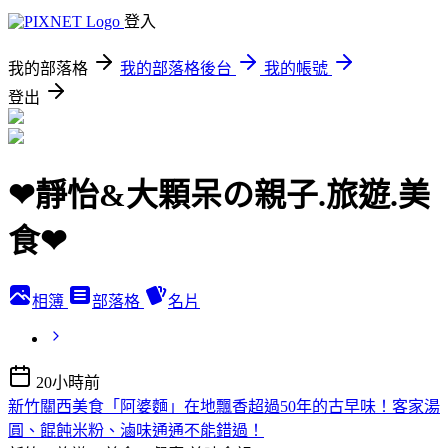
登入
我的部落格
我的部落格後台
我的帳號
登出
❤靜怡&大顆呆の親子.旅遊.美
食❤
相簿
部落格
名片
20小時前
新竹關西美食「阿婆麵」在地飄香超過50年的古早味！客家湯
圓、餛飩米粉、滷味通通不能錯過！