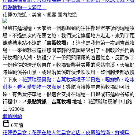
花蓮瑞穗景點：吉蒸牧場親子半日遊，喝鮮奶、吃冰淇淋、看
可愛動物一次滿足！
花蓮の旅遊、美食、餐廳
國內旅遊
說到花蓮瑞穗，大家第一個聯想到的往往都是老字號的瑞穗牧
場。不過這次的花蓮之旅，我們決定換個地方走走，來到了距
離瑞穗車站不遠的「
吉蒸牧場
」！這也是我們第一次到吉蒸牧
場，一來到就被這裡悠閒寧靜的氛圍給吸引了。相較於熱門觀
光牧場的人潮，這裡少了一份熙熙攘攘的喧囂氣息，反而多了
一份難得的清淨與自在。牧場緊鄰著美麗的秀姑巒溪，天氣好
時遠眺溪谷山景，或是沿著溪畔漫步吹吹風，整個腳步都放慢
了下來。
花蓮瑞穗景點：吉蒸牧場親子半日遊，喝鮮奶、吃冰
淇淋、看可愛動物一次滿足！
導航直接搜尋吉蒸牧場即可抵
達，有免費停車場，很適合安排在瑞穗一日遊或花蓮縱谷線的
行程中。📍
景點資訊｜吉蒸牧場
地址： 花蓮縣瑞穗鄉中山路
三段230號
繼續閱讀
6天前
花蓮香扁食：花蓮在地人氣扁食老店，皮薄餡飽滿，鮮蝦扁