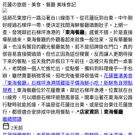
花蓮の旅遊、美食、餐廳
美味食記
這趟花東旅行一路沿著台11線南下，從花蓮玩到台東，中午剛
好經過石梯坪一帶，便決定找間海鮮餐廳填飽肚子。上網一
查，發現鄰近石梯坪漁港的「
東海餐廳
」感覺不錯，於是直接
導航過來。東海餐廳的外觀看起來就像一般住家，沒有華麗裝
潢，也沒有醒目的觀光餐廳氣勢，若不是招牌掛在門口，真的
很容易直接開過頭。但也正因為這份樸實，反而讓人更期待接
下來的餐點。這天我們非假日下午前往，店裡只有我們一桌客
人，老闆娘一個人忙進忙出，從點餐、備料到料理幾乎一手包
辦，雖然需要稍微等候，但吃完後覺得很值得。
花蓮豐濱美食
「東海餐廳」石梯坪漁港隱藏版平價海鮮小吃！新鮮魚貨現點
現煮！
東海餐廳位於花蓮豐濱，鄰近石梯坪漁港，位置就在台
11線旁，可以順遊石梯坪遊憩風景區。開車沿著花東海岸公路
行駛時就能抵達，不論是從花蓮往台東，或是從台東往花蓮旅
行，都很適合安排成中途用餐點。📍
店家資訊｜東海餐廳
繼續閱讀
2天前