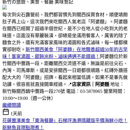
新竹の旅遊、美食、餐廳
美味食記
每次到尖石露營前，我們都習慣先到關西採買食材，順便填飽
肚子再上山，這次我們來吃關西人氣老店「阿婆麵」。阿婆麵
在關西已經開了超過半個世紀，是不少在地人從小吃到大的老
味道。店面沒有華麗裝潢，卻總是坐滿用餐客人，厲害的除了
麵食之外，還有充滿客家風味的湯圓和各式滷味，每一樣都樸
實卻耐吃。
新竹關西美食「阿婆麵」在地飄香超過50年的古早
味！客家湯圓、餛飩米粉、滷味通通不能錯過！
阿婆麵位於新
竹關西中豐路一段，距離關西交流道不遠，無論是前往尖石、
內灣、司馬庫斯，或是安排關西一日遊都很順路。紅磚外牆搭
配大大的「阿婆麵」招牌，看起來相當低調，如果不是事先做
功課，很容易就直接開車經過。📍
店家資訊｜阿婆麵
地址：
新竹縣關西鎮中豐路一段270號 電話：03-5878965 營業時間：
10:00～19:00（週一公休）
繼續閱讀
1天前
花蓮豐濱美食「東海餐廳」石梯坪漁港隱藏版平價海鮮小吃！
新鮮魚貨現點現煮！