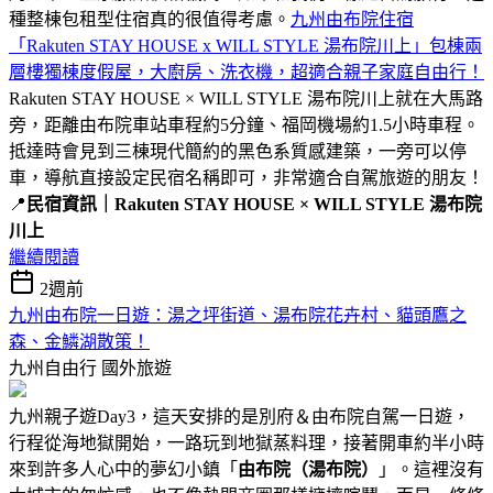
種整棟包租型住宿真的很值得考慮。
九州由布院住宿
「Rakuten STAY HOUSE x WILL STYLE 湯布院川上」包棟兩
層樓獨棟度假屋，大廚房、洗衣機，超適合親子家庭自由行！
Rakuten STAY HOUSE × WILL STYLE 湯布院川上就在大馬路
旁，距離由布院車站車程約5分鐘、福岡機場約1.5小時車程。
抵達時會見到三棟現代簡約的黑色系質感建築，一旁可以停
車，導航直接設定民宿名稱即可，非常適合自駕旅遊的朋友！
📍
民宿資訊｜Rakuten STAY HOUSE × WILL STYLE 湯布院
川上
繼續閱讀
2週前
九州由布院一日遊：湯之坪街道、湯布院花卉村、貓頭鷹之
森、金鱗湖散策！
九州自由行
國外旅遊
九州親子遊Day3，這天安排的是別府＆由布院自駕一日遊，
行程從海地獄開始，一路玩到地獄蒸料理，接著開車約半小時
來到許多人心中的夢幻小鎮「
由布院（湯布院）
」。這裡沒有