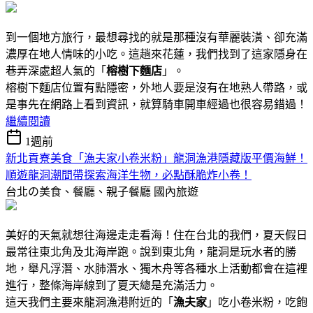
到一個地方旅行，最想尋找的就是那種沒有華麗裝潢、卻充滿
濃厚在地人情味的小吃。這趟來花蓮，我們找到了這家隱身在
巷弄深處超人氣的「
榕樹下麵店
」。
榕樹下麵店位置有點隱密，外地人要是沒有在地熟人帶路，或
是事先在網路上看到資訊，就算騎車開車經過也很容易錯過！
繼續閱讀
1週前
新北貢寮美食「漁夫家小卷米粉」龍洞漁港隱藏版平價海鮮！
順遊龍洞潮間帶探索海洋生物，必點酥脆炸小卷！
台北の美食、餐廳、親子餐廳
國內旅遊
美好的天氣就想往海邊走走看海！住在台北的我們，夏天假日
最常往東北角及北海岸跑。說到東北角，龍洞是玩水者的勝
地，舉凡浮潛、水肺潛水、獨木舟等各種水上活動都會在這裡
進行，整條海岸線到了夏天總是充滿活力。
這天我們主要來龍洞漁港附近的「
漁夫家
」吃小卷米粉，吃飽