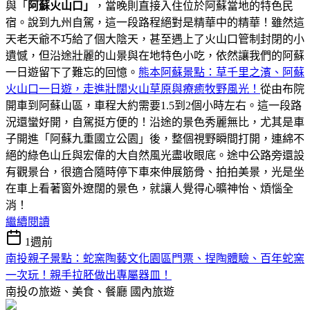
與「
阿蘇火山口」
，當晚則直接入住位於阿蘇當地的特色民
宿。說到九州自駕，這一段路程絕對是精華中的精華！雖然這
天老天爺不巧給了個大陰天，甚至遇上了火山口管制封閉的小
遺憾，但沿途壯麗的山景與在地特色小吃，依然讓我們的阿蘇
一日遊留下了難忘的回憶。
熊本阿蘇景點：草千里之濱、阿蘇
火山口一日遊，走進壯闊火山草原與療癒牧野風光！
從由布院
開車到阿蘇山區，車程大約需要1.5到2個小時左右。這一段路
況還蠻好開，自駕挺方便的！沿途的景色秀麗無比，尤其是車
子開進「阿蘇九重國立公園」後，整個視野瞬間打開，連綿不
絕的綠色山丘與宏偉的大自然風光盡收眼底。途中公路旁還設
有觀景台，很適合隨時停下車來伸展筋骨、拍拍美景，光是坐
在車上看著窗外遼闊的景色，就讓人覺得心曠神怡、煩惱全
消！
繼續閱讀
1週前
南投親子景點：蛇窯陶藝文化園區門票、捏陶體驗、百年蛇窯
一次玩！親手拉胚做出專屬器皿！
南投の旅遊、美食、餐廳
國內旅遊