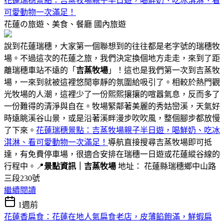
花蓮瑞穗景點：吉蒸牧場親子半日遊，喝鮮奶、吃冰淇淋、看
可愛動物一次滿足！
花蓮の旅遊、美食、餐廳
國內旅遊
說到花蓮瑞穗，大家第一個聯想到的往往都是老字號的瑞穗牧
場。不過這次的花蓮之旅，我們決定換個地方走走，來到了距
離瑞穗車站不遠的「
吉蒸牧場
」！這也是我們第一次到吉蒸牧
場，一來到就被這裡悠閒寧靜的氛圍給吸引了。相較於熱門觀
光牧場的人潮，這裡少了一份熙熙攘攘的喧囂氣息，反而多了
一份難得的清淨與自在。牧場緊鄰著美麗的秀姑巒溪，天氣好
時遠眺溪谷山景，或是沿著溪畔漫步吹吹風，整個腳步都放慢
了下來。
花蓮瑞穗景點：吉蒸牧場親子半日遊，喝鮮奶、吃冰
淇淋、看可愛動物一次滿足！
導航直接搜尋吉蒸牧場即可抵
達，有免費停車場，很適合安排在瑞穗一日遊或花蓮縱谷線的
行程中。📍
景點資訊｜吉蒸牧場
地址： 花蓮縣瑞穗鄉中山路
三段230號
繼續閱讀
1週前
花蓮香扁食：花蓮在地人氣扁食老店，皮薄餡飽滿，鮮蝦扁