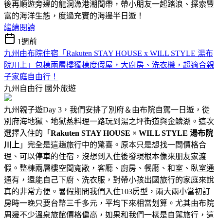
後再順遊旁邊的龍洞漁港潮間帶，帶小朋友一起踏浪、探索豐
富的海洋生態，度過充實的海邊半日遊！
繼續閱讀
1週前
九州由布院住宿「Rakuten STAY HOUSE x WILL STYLE 湯布
院川上」包棟兩層樓獨棟度假屋，大廚房、洗衣機，超適合親
子家庭自由行！
九州自由行
國外旅遊
九州親子遊Day 3，我們安排了別府＆由布院自駕一日遊，從
別府海地獄、地獄蒸料理一路玩到湯之坪街道與金鱗湖。這次
選擇入住的「
Rakuten STAY HOUSE × WILL STYLE 湯布院
川上
」完全是這趟旅行中的驚喜。原本只是想找一間價格合
理、可以停車的住宿，沒想到入住後發現根本像來朋友家渡
假。整棟兩層樓空間寬敞，客廳、廚房、餐廳、和室、臥室通
通有，還能自己下廚、洗衣服，對帶小孩出國旅行的家庭來說
真的非常方便。暑假期間我們入住103房型，兩大兩小當初訂
房時一晚只要台幣三千多元，平均下來相當划算。尤其由布院
周邊不少溫泉旅館價格偏高，如果和我們一樣是自駕旅行，這