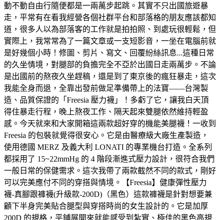
動不動自由行隨便都是一兩萬步起跳。其實不只出國旅遊暴
走，平常有在看我經營各個社群平台和部落格的朋友應該都知
道，很多人以為部落客的工作就是拍拍照、到處玩很輕鬆，但
實際上，我常常為了一篇文章或一支短影音，一坐在電腦前就
是好幾個小時！修圖、剪片、寫文、回覆紛絲訊息...這種日常
的久坐情境，對腿部的負擔完全不亞於出國日走兩萬步。不論
是出國前的熬夜久坐趕稿，還是到了東京後的瘋狂暴走，這次
我能全身而退，全靠出發前做足準備帶上的法寶——台灣製
造、品質保證的「Freesia 壓力襪」！多虧了它，讓我白天頂
得住暴走行程，晚上熬夜工作、隔天起來雙腿依然維持輕盈
感。今天就來和大家開箱這兩款超好穿的機能美腿襪！一收到
Freesia 的包裝就覺得很安心。它是由醫療級大廠生產製造，
使用德國 MERZ 及義大利 LONATI 的專業機台打造。全系列
都採用了 15~22mmHg 的 4 階段漸進式壓力設計，很符合我們
一般日常的保健需求。這次我帶了兩款截然不同的款式，剛好
可以完美應付不同的穿搭與情境。【Freesia】健康彈性壓力
襪-真腳跟褲襪(升級款-200D)（黑色）這款褲襪是針對想要兼
顧下半身完美貼合腿型與穿搭時尚的女生設計的。它是加厚
200D 的規格，平鋪展開來就能感受到紮實、極佳的黑色高規