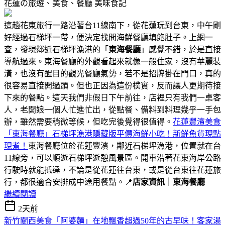
花蓮の旅遊、美食、餐廳
美味食記
這趟花東旅行一路沿著台11線南下，從花蓮玩到台東，中午剛
好經過石梯坪一帶，便決定找間海鮮餐廳填飽肚子。上網一
查，發現鄰近石梯坪漁港的「
東海餐廳
」感覺不錯，於是直接
導航過來。東海餐廳的外觀看起來就像一般住家，沒有華麗裝
潢，也沒有醒目的觀光餐廳氣勢，若不是招牌掛在門口，真的
很容易直接開過頭。但也正因為這份樸實，反而讓人更期待接
下來的餐點。這天我們非假日下午前往，店裡只有我們一桌客
人，老闆娘一個人忙進忙出，從點餐、備料到料理幾乎一手包
辦，雖然需要稍微等候，但吃完後覺得很值得。
花蓮豐濱美食
「東海餐廳」石梯坪漁港隱藏版平價海鮮小吃！新鮮魚貨現點
現煮！
東海餐廳位於花蓮豐濱，鄰近石梯坪漁港，位置就在台
11線旁，可以順遊石梯坪遊憩風景區。開車沿著花東海岸公路
行駛時就能抵達，不論是從花蓮往台東，或是從台東往花蓮旅
行，都很適合安排成中途用餐點。📍
店家資訊｜東海餐廳
繼續閱讀
2天前
新竹關西美食「阿婆麵」在地飄香超過50年的古早味！客家湯