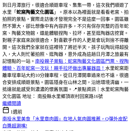
到日月潭旅行，很適合順遊車埕、集集一帶，這次我們順遊了
水里「
蛇窯陶藝文化園區
」。原本以為裡面就是看看老窯、拍
拍照的景點，實際走訪後才發現完全不是這麼一回事。園區雖
然不算大，卻比想像中有內容許多，不只有保存完整的百年蛇
窯、陶藝文物館，還能體驗捏陶、拉坏，甚至逛陶器店挖寶。
對親子家庭來說很適合，對喜歡手作的人更是會玩到捨不得離
開。這次我們全家就在這裡待了將近半天，孩子玩陶玩得超投
入，大人則忙著拍照、逛陶器，意外成為這趟日月潭之旅最有
記憶點的一站。
南投親子景點：蛇窯陶藝文化園區門票、捏陶
體驗、百年蛇窯一次玩！親手拉坏做出專屬器皿！
水里蛇窯距
離車埕車站大約10分鐘車程，從日月潭開車過來也不遠，很適
合安排成順遊景點。園區隱身在山林之間，沿途環境清幽，一
抵達就能感受到濃濃的懷舊氛圍。📍景點資訊｜水里蛇窯陶藝
文化園區 地址： 南投縣水里鄉頂崁村回窯路16號
繼續閱讀
1週前
南投水里美食「水里章肉圓」在地人氣肉圓推薦，Q彈外皮配
白醬超涮嘴!