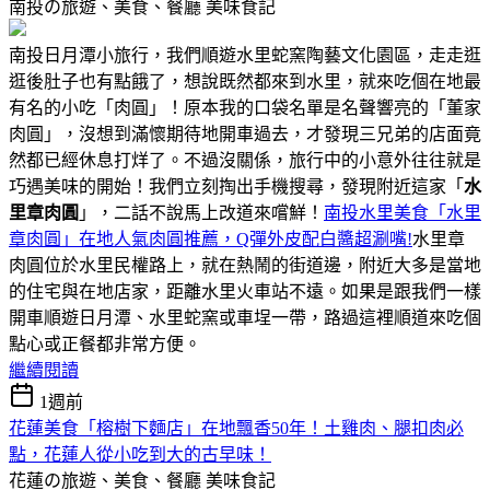
南投の旅遊、美食、餐廳
美味食記
南投日月潭小旅行，我們順遊水里蛇窯陶藝文化園區，走走逛
逛後肚子也有點餓了，想說既然都來到水里，就來吃個在地最
有名的小吃「肉圓」！原本我的口袋名單是名聲響亮的「董家
肉圓」，沒想到滿懷期待地開車過去，才發現三兄弟的店面竟
然都已經休息打烊了。不過沒關係，旅行中的小意外往往就是
巧遇美味的開始！我們立刻掏出手機搜尋，發現附近這家「
水
里章肉圓
」，二話不說馬上改道來嚐鮮！
南投水里美食「水里
章肉圓」在地人氣肉圓推薦，Q彈外皮配白醬超涮嘴!
水里章
肉圓位於水里民權路上，就在熱鬧的街道邊，附近大多是當地
的住宅與在地店家，距離水里火車站不遠。如果是跟我們一樣
開車順遊日月潭、水里蛇窯或車埕一帶，路過這裡順道來吃個
點心或正餐都非常方便。
繼續閱讀
1週前
花蓮美食「榕樹下麵店」在地飄香50年！土雞肉、腿扣肉必
點，花蓮人從小吃到大的古早味！
花蓮の旅遊、美食、餐廳
美味食記