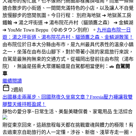
大城市的匆忙感，也不像熱門商圈那樣擁擠喧鬧，而是一條條
適合散步的小街道、一間間充滿特色的小店，以及讓人不自覺
放慢腳步的悠閒氛圍。今日行程： 別府海地獄 ➔ 地獄蒸工房
鐵輪 ➔ 湯之坪街道 ➔ 湯布院花卉村（貓頭鷹之森） ➔ 金鱗湖
➔ YouMe Town Beppu（ゆめタウン別府）。
九州由布院一日
遊：湯之坪街道、湯布院花卉村、貓頭鷹之森、金鱗湖散策！
由布院位於日本大分縣由布市，是九州最具代表性的溫泉小鎮
之一，坐落在由布岳山腳下，對於帶著小孩的家庭旅行來說，
自駕是最無拘無束的交通方式。從福岡出發前往由布院（湯布
院），無論是搭乘大眾運輸還是自駕都相當便利：🚗
自駕開
車
繼續閱讀
2週前
出國暴走兩萬步、回國熬夜久坐寫文章？Freesia壓力襪讓我雙
腿整天維持輕盈感！
靜怡の愛分享~日常生活、美髮美睫保養、家電用品
生活綜合
剛從東京回來，這趟旅程每天都在挑戰靈魂與體力的極限！有
去過東京自助旅行的人一定懂，涉谷、新宿、淺草寺走一圈，