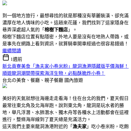
到一個地方旅行，最想尋找的就是那種沒有華麗裝潢、卻充滿
濃厚在地人情味的小吃。這趟來花蓮，我們找到了這家隱身在
巷弄深處超人氣的「
榕樹下麵店
」。
榕樹下麵店位置有點隱密，外地人要是沒有在地熟人帶路，或
是事先在網路上看到資訊，就算騎車開車經過也很容易錯過！
繼續閱讀
1週前
新北貢寮美食「漁夫家小卷米粉」龍洞漁港隱藏版平價海鮮！
順遊龍洞潮間帶探索海洋生物，必點酥脆炸小卷！
台北の美食、餐廳、親子餐廳
國內旅遊
美好的天氣就想往海邊走走看海！住在台北的我們，夏天假日
最常往東北角及北海岸跑。說到東北角，龍洞是玩水者的勝
地，舉凡浮潛、水肺潛水、獨木舟等各種水上活動都會在這裡
進行，整條海岸線到了夏天總是充滿活力。
這天我們主要來龍洞漁港附近的「
漁夫家
」吃小卷米粉，吃飽