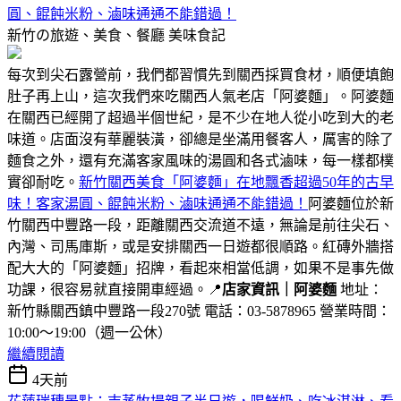
圓、餛飩米粉、滷味通通不能錯過！
新竹の旅遊、美食、餐廳
美味食記
每次到尖石露營前，我們都習慣先到關西採買食材，順便填飽
肚子再上山，這次我們來吃關西人氣老店「阿婆麵」。阿婆麵
在關西已經開了超過半個世紀，是不少在地人從小吃到大的老
味道。店面沒有華麗裝潢，卻總是坐滿用餐客人，厲害的除了
麵食之外，還有充滿客家風味的湯圓和各式滷味，每一樣都樸
實卻耐吃。
新竹關西美食「阿婆麵」在地飄香超過50年的古早
味！客家湯圓、餛飩米粉、滷味通通不能錯過！
阿婆麵位於新
竹關西中豐路一段，距離關西交流道不遠，無論是前往尖石、
內灣、司馬庫斯，或是安排關西一日遊都很順路。紅磚外牆搭
配大大的「阿婆麵」招牌，看起來相當低調，如果不是事先做
功課，很容易就直接開車經過。📍
店家資訊｜阿婆麵
地址：
新竹縣關西鎮中豐路一段270號 電話：03-5878965 營業時間：
10:00～19:00（週一公休）
繼續閱讀
4天前