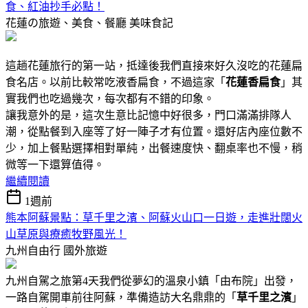
食、紅油抄手必點！
花蓮の旅遊、美食、餐廳
美味食記
這趟花蓮旅行的第一站，抵達後我們直接來好久沒吃的花蓮扁
食名店。以前比較常吃液香扁食，不過這家「
花蓮香扁食
」其
實我們也吃過幾次，每次都有不錯的印象。
讓我意外的是，這次生意比記憶中好很多，門口滿滿排隊人
潮，從點餐到入座等了好一陣子才有位置。還好店內座位數不
少，加上餐點選擇相對單純，出餐速度快、翻桌率也不慢，稍
微等一下還算值得。
繼續閱讀
1週前
熊本阿蘇景點：草千里之濱、阿蘇火山口一日遊，走進壯闊火
山草原與療癒牧野風光！
九州自由行
國外旅遊
九州自駕之旅第4天我們從夢幻的溫泉小鎮「由布院」出發，
一路自駕開車前往阿蘇，準備造訪大名鼎鼎的「
草千里之濱
」