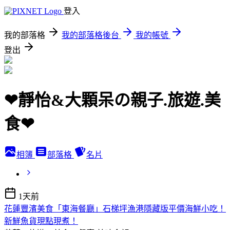
登入
我的部落格
我的部落格後台
我的帳號
登出
❤靜怡&大顆呆の親子.旅遊.美
食❤
相簿
部落格
名片
1天前
花蓮豐濱美食「東海餐廳」石梯坪漁港隱藏版平價海鮮小吃！
新鮮魚貨現點現煮！