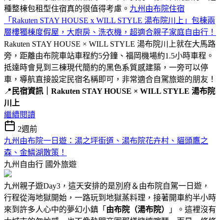
種整棟包租型住宿真的很值得考慮。
九州由布院住宿
「Rakuten STAY HOUSE x WILL STYLE 湯布院川上」包棟兩
層樓獨棟度假屋，大廚房、洗衣機，超適合親子家庭自由行！
Rakuten STAY HOUSE × WILL STYLE 湯布院川上就在大馬路
旁，距離由布院車站車程約5分鐘、福岡機場約1.5小時車程。
抵達時會見到三棟現代簡約的黑色系質感建築，一旁可以停
車，導航直接設定民宿名稱即可，非常適合自駕旅遊的朋友！
📍
民宿資訊｜Rakuten STAY HOUSE × WILL STYLE 湯布院
川上
繼續閱讀
2週前
九州由布院一日遊：湯之坪街道、湯布院花卉村、貓頭鷹之
森、金鱗湖散策！
九州自由行
國外旅遊
九州親子遊Day3，這天安排的是別府＆由布院自駕一日遊，
行程從海地獄開始，一路玩到地獄蒸料理，接著開車約半小時
來到許多人心中的夢幻小鎮「
由布院（湯布院）
」。這裡沒有