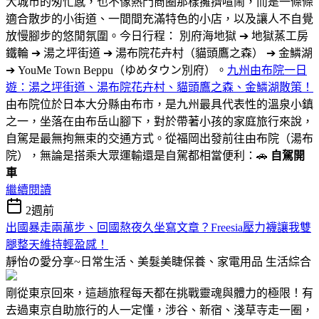
大城市的匆忙感，也不像熱門商圈那樣擁擠喧鬧，而是一條條
適合散步的小街道、一間間充滿特色的小店，以及讓人不自覺
放慢腳步的悠閒氛圍。今日行程： 別府海地獄 ➔ 地獄蒸工房
鐵輪 ➔ 湯之坪街道 ➔ 湯布院花卉村（貓頭鷹之森） ➔ 金鱗湖
➔ YouMe Town Beppu（ゆめタウン別府）。
九州由布院一日
遊：湯之坪街道、湯布院花卉村、貓頭鷹之森、金鱗湖散策！
由布院位於日本大分縣由布市，是九州最具代表性的溫泉小鎮
之一，坐落在由布岳山腳下，對於帶著小孩的家庭旅行來說，
自駕是最無拘無束的交通方式。從福岡出發前往由布院（湯布
院），無論是搭乘大眾運輸還是自駕都相當便利：🚗
自駕開
車
繼續閱讀
2週前
出國暴走兩萬步、回國熬夜久坐寫文章？Freesia壓力襪讓我雙
腿整天維持輕盈感！
靜怡の愛分享~日常生活、美髮美睫保養、家電用品
生活綜合
剛從東京回來，這趟旅程每天都在挑戰靈魂與體力的極限！有
去過東京自助旅行的人一定懂，涉谷、新宿、淺草寺走一圈，