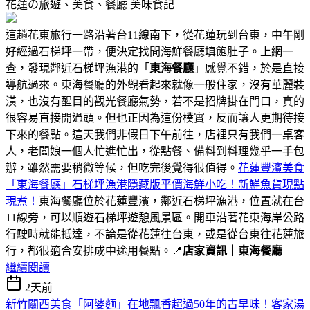
花蓮の旅遊、美食、餐廳
美味食記
這趟花東旅行一路沿著台11線南下，從花蓮玩到台東，中午剛
好經過石梯坪一帶，便決定找間海鮮餐廳填飽肚子。上網一
查，發現鄰近石梯坪漁港的「
東海餐廳
」感覺不錯，於是直接
導航過來。東海餐廳的外觀看起來就像一般住家，沒有華麗裝
潢，也沒有醒目的觀光餐廳氣勢，若不是招牌掛在門口，真的
很容易直接開過頭。但也正因為這份樸實，反而讓人更期待接
下來的餐點。這天我們非假日下午前往，店裡只有我們一桌客
人，老闆娘一個人忙進忙出，從點餐、備料到料理幾乎一手包
辦，雖然需要稍微等候，但吃完後覺得很值得。
花蓮豐濱美食
「東海餐廳」石梯坪漁港隱藏版平價海鮮小吃！新鮮魚貨現點
現煮！
東海餐廳位於花蓮豐濱，鄰近石梯坪漁港，位置就在台
11線旁，可以順遊石梯坪遊憩風景區。開車沿著花東海岸公路
行駛時就能抵達，不論是從花蓮往台東，或是從台東往花蓮旅
行，都很適合安排成中途用餐點。📍
店家資訊｜東海餐廳
繼續閱讀
2天前
新竹關西美食「阿婆麵」在地飄香超過50年的古早味！客家湯