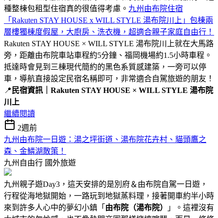
種整棟包租型住宿真的很值得考慮。
九州由布院住宿
「Rakuten STAY HOUSE x WILL STYLE 湯布院川上」包棟兩
層樓獨棟度假屋，大廚房、洗衣機，超適合親子家庭自由行！
Rakuten STAY HOUSE × WILL STYLE 湯布院川上就在大馬路
旁，距離由布院車站車程約5分鐘、福岡機場約1.5小時車程。
抵達時會見到三棟現代簡約的黑色系質感建築，一旁可以停
車，導航直接設定民宿名稱即可，非常適合自駕旅遊的朋友！
📍
民宿資訊｜Rakuten STAY HOUSE × WILL STYLE 湯布院
川上
繼續閱讀
2週前
九州由布院一日遊：湯之坪街道、湯布院花卉村、貓頭鷹之
森、金鱗湖散策！
九州自由行
國外旅遊
九州親子遊Day3，這天安排的是別府＆由布院自駕一日遊，
行程從海地獄開始，一路玩到地獄蒸料理，接著開車約半小時
來到許多人心中的夢幻小鎮「
由布院（湯布院）
」。這裡沒有