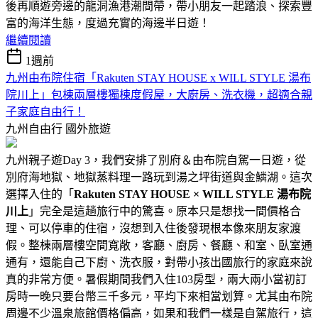
後再順遊旁邊的龍洞漁港潮間帶，帶小朋友一起踏浪、探索豐
富的海洋生態，度過充實的海邊半日遊！
繼續閱讀
1週前
九州由布院住宿「Rakuten STAY HOUSE x WILL STYLE 湯布
院川上」包棟兩層樓獨棟度假屋，大廚房、洗衣機，超適合親
子家庭自由行！
九州自由行
國外旅遊
九州親子遊Day 3，我們安排了別府＆由布院自駕一日遊，從
別府海地獄、地獄蒸料理一路玩到湯之坪街道與金鱗湖。這次
選擇入住的「
Rakuten STAY HOUSE × WILL STYLE 湯布院
川上
」完全是這趟旅行中的驚喜。原本只是想找一間價格合
理、可以停車的住宿，沒想到入住後發現根本像來朋友家渡
假。整棟兩層樓空間寬敞，客廳、廚房、餐廳、和室、臥室通
通有，還能自己下廚、洗衣服，對帶小孩出國旅行的家庭來說
真的非常方便。暑假期間我們入住103房型，兩大兩小當初訂
房時一晚只要台幣三千多元，平均下來相當划算。尤其由布院
周邊不少溫泉旅館價格偏高，如果和我們一樣是自駕旅行，這