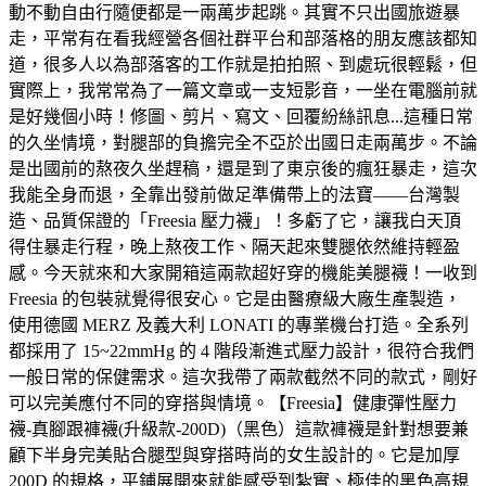
動不動自由行隨便都是一兩萬步起跳。其實不只出國旅遊暴
走，平常有在看我經營各個社群平台和部落格的朋友應該都知
道，很多人以為部落客的工作就是拍拍照、到處玩很輕鬆，但
實際上，我常常為了一篇文章或一支短影音，一坐在電腦前就
是好幾個小時！修圖、剪片、寫文、回覆紛絲訊息...這種日常
的久坐情境，對腿部的負擔完全不亞於出國日走兩萬步。不論
是出國前的熬夜久坐趕稿，還是到了東京後的瘋狂暴走，這次
我能全身而退，全靠出發前做足準備帶上的法寶——台灣製
造、品質保證的「Freesia 壓力襪」！多虧了它，讓我白天頂
得住暴走行程，晚上熬夜工作、隔天起來雙腿依然維持輕盈
感。今天就來和大家開箱這兩款超好穿的機能美腿襪！一收到
Freesia 的包裝就覺得很安心。它是由醫療級大廠生產製造，
使用德國 MERZ 及義大利 LONATI 的專業機台打造。全系列
都採用了 15~22mmHg 的 4 階段漸進式壓力設計，很符合我們
一般日常的保健需求。這次我帶了兩款截然不同的款式，剛好
可以完美應付不同的穿搭與情境。【Freesia】健康彈性壓力
襪-真腳跟褲襪(升級款-200D)（黑色）這款褲襪是針對想要兼
顧下半身完美貼合腿型與穿搭時尚的女生設計的。它是加厚
200D 的規格，平鋪展開來就能感受到紮實、極佳的黑色高規