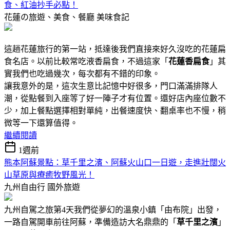
食、紅油抄手必點！
花蓮の旅遊、美食、餐廳
美味食記
這趟花蓮旅行的第一站，抵達後我們直接來好久沒吃的花蓮扁
食名店。以前比較常吃液香扁食，不過這家「
花蓮香扁食
」其
實我們也吃過幾次，每次都有不錯的印象。
讓我意外的是，這次生意比記憶中好很多，門口滿滿排隊人
潮，從點餐到入座等了好一陣子才有位置。還好店內座位數不
少，加上餐點選擇相對單純，出餐速度快、翻桌率也不慢，稍
微等一下還算值得。
繼續閱讀
1週前
熊本阿蘇景點：草千里之濱、阿蘇火山口一日遊，走進壯闊火
山草原與療癒牧野風光！
九州自由行
國外旅遊
九州自駕之旅第4天我們從夢幻的溫泉小鎮「由布院」出發，
一路自駕開車前往阿蘇，準備造訪大名鼎鼎的「
草千里之濱
」