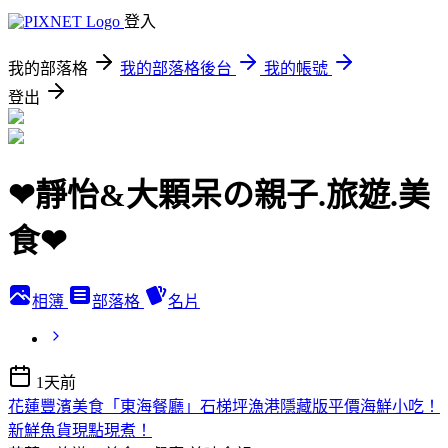
登入
我的部落格
我的部落格後台
我的帳號
登出
❤靜怡&大顆呆の親子.旅遊.美
食❤
相簿
部落格
名片
1天前
花蓮豐濱美食「東海餐廳」石梯坪漁港隱藏版平價海鮮小吃！
新鮮魚貨現點現煮！