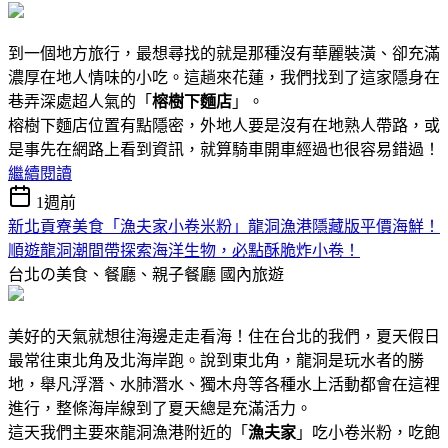
到一個地方旅行，最想尋找的就是那種沒有華麗裝潢、卻充滿
濃厚在地人情味的小吃。這趟來花蓮，我們找到了這家隱身在
巷弄深處超人氣的「
榕樹下麵店
」。
榕樹下麵店位置有點隱密，外地人要是沒有在地熟人帶路，或
是事先在網路上看到資訊，就算騎車開車經過也很容易錯過！
繼續閱讀
1週前
新北貢寮美食「漁夫家小卷米粉」龍洞漁港隱藏版平價海鮮！
順遊龍洞潮間帶探索海洋生物，必點酥脆炸小卷！
台北の美食、餐廳、親子餐廳
國內旅遊
美好的天氣就想往海邊走走看海！住在台北的我們，夏天假日
最常往東北角及北海岸跑。說到東北角，龍洞是玩水者的勝
地，舉凡浮潛、水肺潛水、獨木舟等各種水上活動都會在這裡
進行，整條海岸線到了夏天總是充滿活力。
這天我們主要來龍洞漁港附近的「
漁夫家
」吃小卷米粉，吃飽