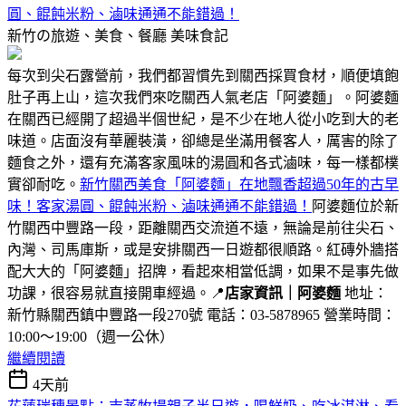
圓、餛飩米粉、滷味通通不能錯過！
新竹の旅遊、美食、餐廳
美味食記
每次到尖石露營前，我們都習慣先到關西採買食材，順便填飽
肚子再上山，這次我們來吃關西人氣老店「阿婆麵」。阿婆麵
在關西已經開了超過半個世紀，是不少在地人從小吃到大的老
味道。店面沒有華麗裝潢，卻總是坐滿用餐客人，厲害的除了
麵食之外，還有充滿客家風味的湯圓和各式滷味，每一樣都樸
實卻耐吃。
新竹關西美食「阿婆麵」在地飄香超過50年的古早
味！客家湯圓、餛飩米粉、滷味通通不能錯過！
阿婆麵位於新
竹關西中豐路一段，距離關西交流道不遠，無論是前往尖石、
內灣、司馬庫斯，或是安排關西一日遊都很順路。紅磚外牆搭
配大大的「阿婆麵」招牌，看起來相當低調，如果不是事先做
功課，很容易就直接開車經過。📍
店家資訊｜阿婆麵
地址：
新竹縣關西鎮中豐路一段270號 電話：03-5878965 營業時間：
10:00～19:00（週一公休）
繼續閱讀
4天前