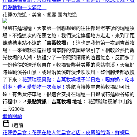
花蓮瑞穗景點：吉蒸牧場親子半日遊，喝鮮奶、吃冰淇淋、看
可愛動物一次滿足！
花蓮の旅遊、美食、餐廳
國內旅遊
說到花蓮瑞穗，大家第一個聯想到的往往都是老字號的瑞穗牧
場。不過這次的花蓮之旅，我們決定換個地方走走，來到了距
離瑞穗車站不遠的「
吉蒸牧場
」！這也是我們第一次到吉蒸牧
場，一來到就被這裡悠閒寧靜的氛圍給吸引了。相較於熱門觀
光牧場的人潮，這裡少了一份熙熙攘攘的喧囂氣息，反而多了
一份難得的清淨與自在。牧場緊鄰著美麗的秀姑巒溪，天氣好
時遠眺溪谷山景，或是沿著溪畔漫步吹吹風，整個腳步都放慢
了下來。
花蓮瑞穗景點：吉蒸牧場親子半日遊，喝鮮奶、吃冰
淇淋、看可愛動物一次滿足！
導航直接搜尋吉蒸牧場即可抵
達，有免費停車場，很適合安排在瑞穗一日遊或花蓮縱谷線的
行程中。📍
景點資訊｜吉蒸牧場
地址： 花蓮縣瑞穗鄉中山路
三段230號
繼續閱讀
1週前
花蓮香扁食：花蓮在地人氣扁食老店，皮薄餡飽滿，鮮蝦扁