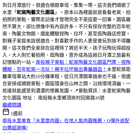
到日月潭旅行，很適合順遊車埕、集集一帶，這次我們順遊了
水里「
蛇窯陶藝文化園區
」。原本以為裡面就是看看老窯、拍
拍照的景點，實際走訪後才發現完全不是這麼一回事。園區雖
然不算大，卻比想像中有內容許多，不只有保存完整的百年蛇
窯、陶藝文物館，還能體驗捏陶、拉坏，甚至逛陶器店挖寶。
對親子家庭來說很適合，對喜歡手作的人更是會玩到捨不得離
開。這次我們全家就在這裡待了將近半天，孩子玩陶玩得超投
入，大人則忙著拍照、逛陶器，意外成為這趟日月潭之旅最有
記憶點的一站。
南投親子景點：蛇窯陶藝文化園區門票、捏陶
體驗、百年蛇窯一次玩！親手拉坏做出專屬器皿！
水里蛇窯距
離車埕車站大約10分鐘車程，從日月潭開車過來也不遠，很適
合安排成順遊景點。園區隱身在山林之間，沿途環境清幽，一
抵達就能感受到濃濃的懷舊氛圍。📍景點資訊｜水里蛇窯陶藝
文化園區 地址： 南投縣水里鄉頂崁村回窯路16號
繼續閱讀
1週前
南投水里美食「水里章肉圓」在地人氣肉圓推薦，Q彈外皮配
白醬超涮嘴!