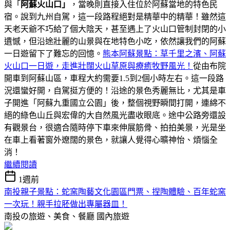
與「
阿蘇火山口」
，當晚則直接入住位於阿蘇當地的特色民
宿。說到九州自駕，這一段路程絕對是精華中的精華！雖然這
天老天爺不巧給了個大陰天，甚至遇上了火山口管制封閉的小
遺憾，但沿途壯麗的山景與在地特色小吃，依然讓我們的阿蘇
一日遊留下了難忘的回憶。
熊本阿蘇景點：草千里之濱、阿蘇
火山口一日遊，走進壯闊火山草原與療癒牧野風光！
從由布院
開車到阿蘇山區，車程大約需要1.5到2個小時左右。這一段路
況還蠻好開，自駕挺方便的！沿途的景色秀麗無比，尤其是車
子開進「阿蘇九重國立公園」後，整個視野瞬間打開，連綿不
絕的綠色山丘與宏偉的大自然風光盡收眼底。途中公路旁還設
有觀景台，很適合隨時停下車來伸展筋骨、拍拍美景，光是坐
在車上看著窗外遼闊的景色，就讓人覺得心曠神怡、煩惱全
消！
繼續閱讀
1週前
南投親子景點：蛇窯陶藝文化園區門票、捏陶體驗、百年蛇窯
一次玩！親手拉胚做出專屬器皿！
南投の旅遊、美食、餐廳
國內旅遊