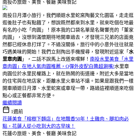
南投の旅遊、美食、餐廳
美味食記
南投日月潭小旅行，我們順遊水里蛇窯陶藝文化園區，走走逛
逛後肚子也有點餓了，想說既然都來到水里，就來吃個在地最
有名的小吃「肉圓」！原本我的口袋名單是名聲響亮的「董家
肉圓」，沒想到滿懷期待地開車過去，才發現三兄弟的店面竟
然都已經休息打烊了。不過沒關係，旅行中的小意外往往就是
巧遇美味的開始！我們立刻掏出手機搜尋，發現附近這家「
水
里章肉圓
」，二話不說馬上改道來嚐鮮！
南投水里美食「水里
章肉圓」在地人氣肉圓推薦，Q彈外皮配白醬超涮嘴!
水里章
肉圓位於水里民權路上，就在熱鬧的街道邊，附近大多是當地
的住宅與在地店家，距離水里火車站不遠。如果是跟我們一樣
開車順遊日月潭、水里蛇窯或車埕一帶，路過這裡順道來吃個
點心或正餐都非常方便。
繼續閱讀
1週前
花蓮美食「榕樹下麵店」在地飄香50年！土雞肉、腿扣肉必
點，花蓮人從小吃到大的古早味！
花蓮の旅遊、美食、餐廳
美味食記