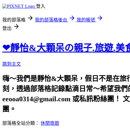
登入
我的部落格
我的部落格後台
我的帳號
登出
❤靜怡&大顆呆の親子.旅遊.美
跳到主文
嗨～我們是靜怡&大顆呆，假日不是在旅
刻，透過部落格記錄點滴日常～希望我們的文章，
eeooa0314@gmail.com 或私訊粉絲
團。
部落格全站分類：
休閒旅遊