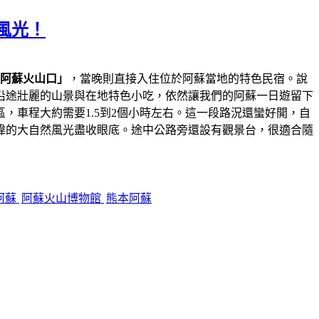
風光！
阿蘇火山口」
，當晚則直接入住位於阿蘇當地的特色民宿。說
沿途壯麗的山景與在地特色小吃，依然讓我們的阿蘇一日遊留下
，車程大約需要1.5到2個小時左右。這一段路況還蠻好開，自
偉的大自然風光盡收眼底。途中公路旁還設有觀景台，很適合隨
阿蘇
阿蘇火山博物館
熊本阿蘇