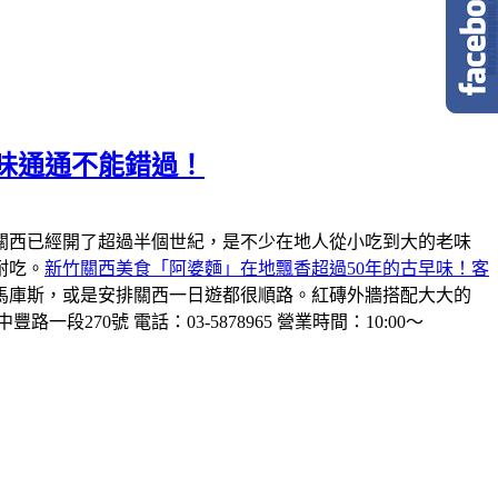
味通通不能錯過！
關西已經開了超過半個世紀，是不少在地人從小吃到大的老味
耐吃。
新竹關西美食「阿婆麵」在地飄香超過50年的古早味！客
馬庫斯，或是安排關西一日遊都很順路。紅磚外牆搭配大大的
一段270號 電話：03-5878965 營業時間：10:00～