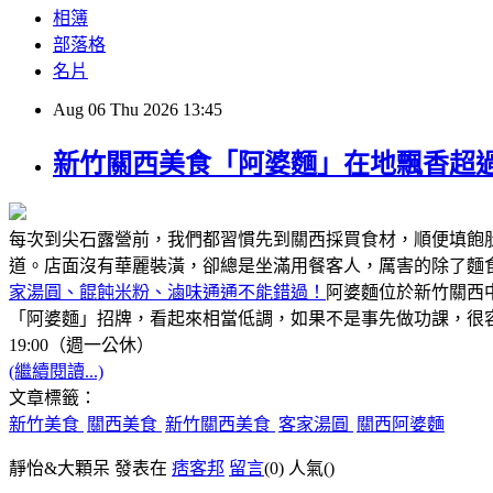
相簿
部落格
名片
Aug
06
Thu
2026
13:45
新竹關西美食「阿婆麵」在地飄香超過
每次到尖石露營前，我們都習慣先到關西採買食材，順便填飽
道。店面沒有華麗裝潢，卻總是坐滿用餐客人，厲害的除了麵
家湯圓、餛飩米粉、滷味通通不能錯過！
阿婆麵位於新竹關西
「阿婆麵」招牌，看起來相當低調，如果不是事先做功課，很容
19:00（週一公休）
(繼續閱讀...)
文章標籤：
新竹美食
關西美食
新竹關西美食
客家湯圓
關西阿婆麵
靜怡&大顆呆 發表在
痞客邦
留言
(0)
人氣(
)