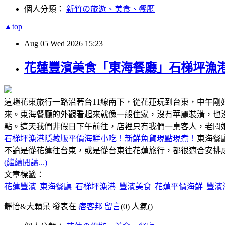
個人分類：
新竹の旅遊、美食、餐廳
▲top
Aug
05
Wed
2026
15:23
花蓮豐濱美食「東海餐廳」石梯坪漁
這趟花東旅行一路沿著台11線南下，從花蓮玩到台東，中午
來。東海餐廳的外觀看起來就像一般住家，沒有華麗裝潢，也
點。這天我們非假日下午前往，店裡只有我們一桌客人，老闆
石梯坪漁港隱藏版平價海鮮小吃！新鮮魚貨現點現煮！
東海餐
不論是從花蓮往台東，或是從台東往花蓮旅行，都很適合安排成
(繼續閱讀...)
文章標籤：
花蓮豐濱
東海餐廳
石梯坪漁港
豐濱美食
花蓮平價海鮮
豐濱
靜怡&大顆呆 發表在
痞客邦
留言
(0)
人氣(
)