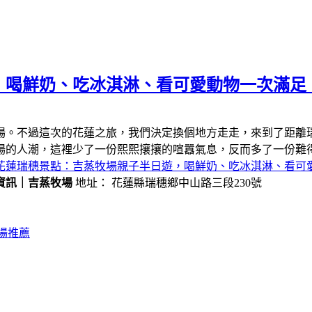
，喝鮮奶、吃冰淇淋、看可愛動物一次滿足
場。不過這次的花蓮之旅，我們決定換個地方走走，來到了距離
場的人潮，這裡少了一份熙熙攘攘的喧囂氣息，反而多了一份難
花蓮瑞穗景點：吉蒸牧場親子半日遊，喝鮮奶、吃冰淇淋、看可
資訊｜吉蒸牧場
地址： 花蓮縣瑞穗鄉中山路三段230號
場推薦