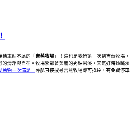
！
瑞穗車站不遠的「
吉蒸牧場
」！這也是我們第一次到吉蒸牧場，
得的清淨與自在。牧場緊鄰著美麗的秀姑巒溪，天氣好時遠眺溪
愛動物一次滿足！
導航直接搜尋吉蒸牧場即可抵達，有免費停車