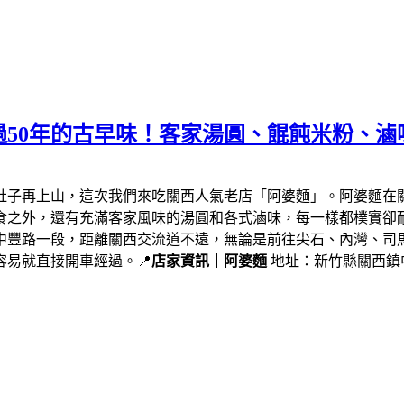
50年的古早味！客家湯圓、餛飩米粉、滷
肚子再上山，這次我們來吃關西人氣老店「阿婆麵」。阿婆麵在
食之外，還有充滿客家風味的湯圓和各式滷味，每一樣都樸實卻
中豐路一段，距離關西交流道不遠，無論是前往尖石、內灣、司
易就直接開車經過。📍
店家資訊｜阿婆麵
地址：新竹縣關西鎮中豐路