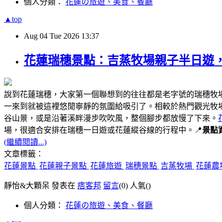
個人分類：
花蓮の旅遊、美食、餐廳
▲top
Aug
04
Tue
2026
13:37
花蓮瑞穗景點：吉蒸牧場親子半日遊
說到花蓮瑞穗，大家第一個聯想到的往往都是老字號的瑞穗牧
一來到就被這裡悠閒寧靜的氛圍給吸引了。相較於熱門觀光牧
谷山景，或是沿著溪畔漫步吹吹風，整個腳步都放慢了下來。
場，很適合安排在瑞穗一日遊或花蓮縱谷線的行程中。📍
景點
(繼續閱讀...)
文章標籤：
花蓮景點
花蓮親子景點
花蓮旅遊
瑞穗景點
吉蒸牧場
花蓮農
靜怡&大顆呆 發表在
痞客邦
留言
(0)
人氣(
)
個人分類：
花蓮の旅遊、美食、餐廳