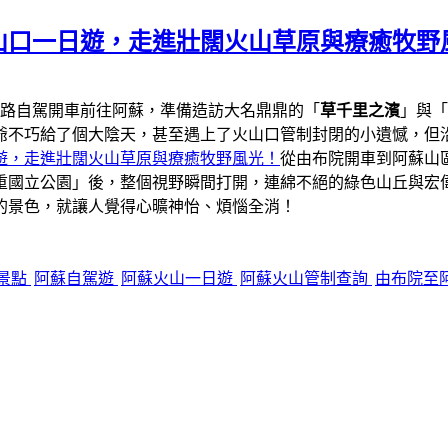
山口一日遊，走進壯闊火山草原與療癒牧野
一路自駕開車前往阿蘇，準備造訪大名鼎鼎的「
草千里之濱
」與「
爺不巧給了個大陰天，甚至遇上了火山口管制封閉的小遺憾，但
遊，走進壯闊火山草原與療癒牧野風光！
從由布院開車到阿蘇山區
重國立公園」後，整個視野瞬間打開，連綿不絕的綠色山丘與宏
的景色，就讓人覺得心曠神怡、煩惱全消！
景點
阿蘇自駕遊
阿蘇火山一日遊
阿蘇火山管制查詢
由布院至