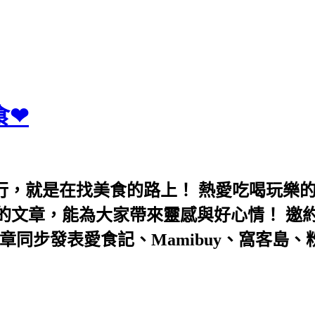
食❤
行，就是在找美食的路上！ 熱愛吃喝玩樂
能為大家帶來靈感與好心情！ 邀約eeooa031
團！ 文章同步發表愛食記、Mamibuy、窩客島、粉