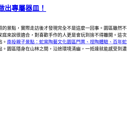
做出專屬器皿！
照的景點，實際走訪後才發現完全不是這麼一回事。園區雖然不
家庭來說很適合，對喜歡手作的人更是會玩到捨不得離開。這次
站。
南投親子景點：蛇窯陶藝文化園區門票、捏陶體驗、百年蛇
點。園區隱身在山林之間，沿途環境清幽，一抵達就能感受到濃