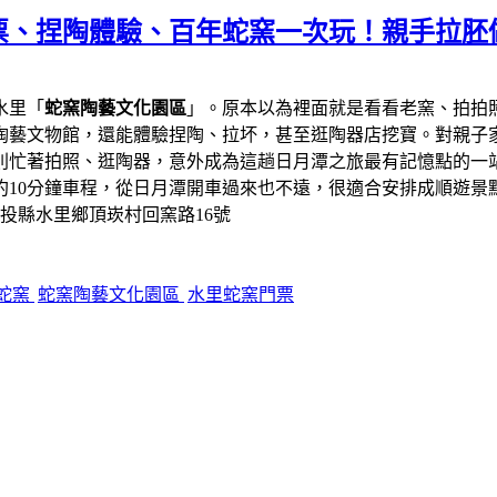
票、捏陶體驗、百年蛇窯一次玩！親手拉胚
水里「
蛇窯陶藝文化園區
」。原本以為裡面就是看看老窯、拍拍
陶藝文物館，還能體驗捏陶、拉坏，甚至逛陶器店挖寶。對親子
則忙著拍照、逛陶器，意外成為這趟日月潭之旅最有記憶點的一
約10分鐘車程，從日月潭開車過來也不遠，很適合安排成順遊景
南投縣水里鄉頂崁村回窯路16號
蛇窯
蛇窯陶藝文化園區
水里蛇窯門票