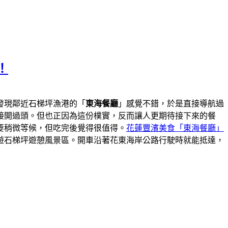
！
發現鄰近石梯坪漁港的「
東海餐廳
」感覺不錯，於是直接導航過
接開過頭。但也正因為這份樸實，反而讓人更期待接下來的餐
要稍微等候，但吃完後覺得很值得。
花蓮豐濱美食「東海餐廳」
遊石梯坪遊憩風景區。開車沿著花東海岸公路行駛時就能抵達，