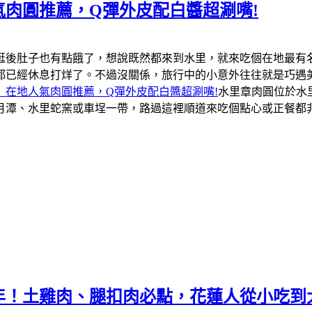
肉圓推薦，Q彈外皮配白醬超涮嘴!
逛後肚子也有點餓了，想說既然都來到水里，就來吃個在地最有
都已經休息打烊了。不過沒關係，旅行中的小意外往往就是巧遇
」在地人氣肉圓推薦，Q彈外皮配白醬超涮嘴!
水里章肉圓位於水
月潭、水里蛇窯或車埕一帶，路過這裡順道來吃個點心或正餐都
年！土雞肉、腿扣肉必點，花蓮人從小吃到