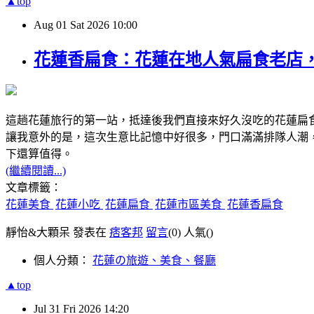
▲top
Aug
01
Sat
2026
10:00
花蓮香扁食：花蓮在地人氣扁食老店
這趟花蓮旅行的第一站，抵達後我們直接來好久沒吃的花蓮扁
讓我意外的是，這次生意比記憶中好很多，門口滿滿排隊人潮
下還算值得。
(繼續閱讀...)
文章標籤：
花蓮美食
花蓮小吃
花蓮扁食
花蓮市區美食
花蓮香扁食
靜怡&大顆呆 發表在
痞客邦
留言
(0)
人氣(
)
個人分類：
花蓮の旅遊、美食、餐廳
▲top
Jul
31
Fri
2026
14:20