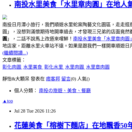
南投水里美食「水里章肉圓」在地人氣
南投日月潭小旅行，我們順遊水里蛇窯陶藝文化園區，走走逛
圓」，沒想到滿懷期待地開車過去，才發現三兄弟的店面竟然
圓
」，二話不說馬上改道來嚐鮮！
南投水里美食「水里章肉圓
距離水里火車站不遠
地店家，
。如果是跟我們一樣開車順遊日
(繼續閱讀...)
文章標籤：
彰化肉圓
水里美食
彰化水里
水里肉圓
水里章肉圓
靜怡&大顆呆 發表在
痞客邦
留言
(0)
人氣(
)
個人分類：
南投の旅遊、美食、餐廳
▲top
Jul
28
Tue
2026
11:26
花蓮美食「榕樹下麵店」在地飄香50