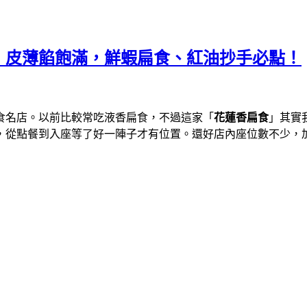
，皮薄餡飽滿，鮮蝦扁食、紅油抄手必點！
食名店。以前比較常吃液香扁食，不過這家「
花蓮香扁食
」其實
，從點餐到入座等了好一陣子才有位置。還好店內座位數不少，