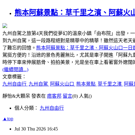
熊本阿蘇景點：草千里之濱、阿蘇火
九州自駕之旅第4天我們從夢幻的溫泉小鎮「由布院」出發，
到九州自駕，這一段路程絕對是精華中的精華！雖然這天老天
了難忘的回憶。
熊本阿蘇景點：草千里之濱、阿蘇火山口一日
駕挺方便的！沿途的景色秀麗無比，尤其是車子開進「阿蘇九
時停下車來伸展筋骨、拍拍美景，光是坐在車上看著窗外遼闊
(繼續閱讀...)
文章標籤：
九州自由行
九州自駕
阿蘇火山口
熊本景點
草千里之濱
阿蘇
靜怡&大顆呆 發表在
痞客邦
留言
(0)
人氣(
)
個人分類：
九州自由行
▲top
Jul
30
Thu
2026
16:45