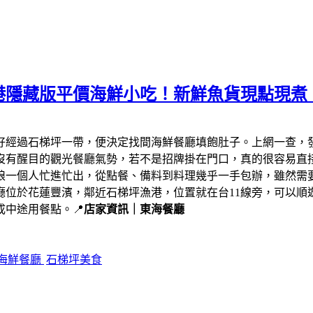
港隱藏版平價海鮮小吃！新鮮魚貨現點現煮
剛好經過石梯坪一帶，便決定找間海鮮餐廳填飽肚子。上網一查，
沒有醒目的觀光餐廳氣勢，若不是招牌掛在門口，真的很容易直
娘一個人忙進忙出，從點餐、備料到料理幾乎一手包辦，雖然需
廳位於花蓮豐濱，鄰近石梯坪漁港，位置就在台11線旁，可以順
中途用餐點。📍
店家資訊｜東海餐廳
海鮮餐廳
石梯坪美食