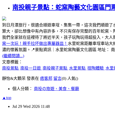
南投親子景點：蛇窯陶藝文化園區門
到日月潭旅行，很適合順遊車埕、集集一帶，這次我們順遊了
算大，卻比想像中有內容許多，不只有保存完整的百年蛇窯、
我們全家就在這裡待了將近半天，孩子玩陶玩得超投入，大人
窯一次玩！親手拉坏做出專屬器皿！
水里蛇窯距離車埕車站大
濃的懷舊氛圍。📍景點資訊｜水里蛇窯陶藝文化園區 地址： 
(繼續閱讀...)
文章標籤：
南投景點
南投一日遊
南投親子景點
水里景點
捏陶體驗
水里
靜怡&大顆呆 發表在
痞客邦
留言
(0)
人氣(
)
個人分類：
南投の旅遊、美食、餐廳
▲top
Jul
29
Wed
2026
11:48