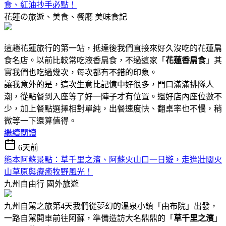
食、紅油抄手必點！
花蓮の旅遊、美食、餐廳
美味食記
這趟花蓮旅行的第一站，抵達後我們直接來好久沒吃的花蓮扁
食名店。以前比較常吃液香扁食，不過這家「
花蓮香扁食
」其
實我們也吃過幾次，每次都有不錯的印象。
讓我意外的是，這次生意比記憶中好很多，門口滿滿排隊人
潮，從點餐到入座等了好一陣子才有位置。還好店內座位數不
少，加上餐點選擇相對單純，出餐速度快、翻桌率也不慢，稍
微等一下還算值得。
繼續閱讀
6天前
熊本阿蘇景點：草千里之濱、阿蘇火山口一日遊，走進壯闊火
山草原與療癒牧野風光！
九州自由行
國外旅遊
九州自駕之旅第4天我們從夢幻的溫泉小鎮「由布院」出發，
一路自駕開車前往阿蘇，準備造訪大名鼎鼎的「
草千里之濱
」