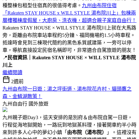
種整棟包租型住宿真的很值得考慮。
九州由布院住宿
「Rakuten STAY HOUSE x WILL STYLE 湯布院川上」包棟兩
層樓獨棟度假屋，大廚房、洗衣機，超適合親子家庭自由行！
Rakuten STAY HOUSE × WILL STYLE 湯布院川上就在大馬路
旁，距離由布院車站車程約5分鐘、福岡機場約1.5小時車程。
抵達時會見到三棟現代簡約的黑色系質感建築，一旁可以停
車，導航直接設定民宿名稱即可，非常適合自駕旅遊的朋友！
📍
民宿資訊｜Rakuten STAY HOUSE × WILL STYLE 湯布院
川上
繼續閱讀
2週前
九州由布院一日遊：湯之坪街道、湯布院花卉村、貓頭鷹之
森、金鱗湖散策！
九州自由行
國外旅遊
九州親子遊Day3，這天安排的是別府＆由布院自駕一日遊，
行程從海地獄開始，一路玩到地獄蒸料理，接著開車約半小時
來到許多人心中的夢幻小鎮「
由布院（湯布院）
」。這裡沒有