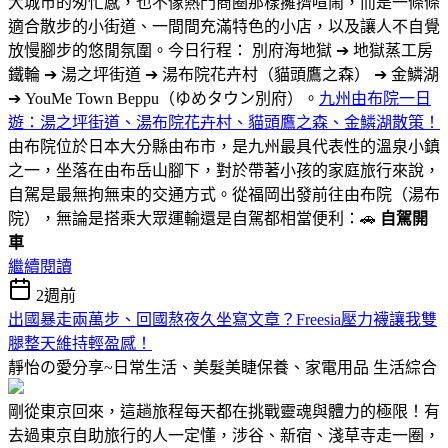
大城市的匆忙感，也不像熱門商圈那樣擁擠喧鬧，而是一條條
適合散步的小街道、一間間充滿特色的小店，以及讓人不自覺
放慢腳步的悠閒氛圍。今日行程： 別府海地獄 ➔ 地獄蒸工房
鐵輪 ➔ 湯之坪街道 ➔ 湯布院花卉村（貓頭鷹之森） ➔ 金鱗湖
➔ YouMe Town Beppu（ゆめタウン別府）。
九州由布院一日
遊：湯之坪街道、湯布院花卉村、貓頭鷹之森、金鱗湖散策！
由布院位於日本大分縣由布市，是九州最具代表性的溫泉小鎮
之一，坐落在由布岳山腳下，對於帶著小孩的家庭旅行來說，
自駕是最無拘無束的交通方式。從福岡出發前往由布院（湯布
院），無論是搭乘大眾運輸還是自駕都相當便利：🚗
自駕開
車
繼續閱讀
2週前
出國暴走兩萬步、回國熬夜久坐寫文章？Freesia壓力襪讓我雙
腿整天維持輕盈感！
靜怡の愛分享~日常生活、美髮美睫保養、家電用品
生活綜合
剛從東京回來，這趟旅程每天都在挑戰靈魂與體力的極限！有
去過東京自助旅行的人一定懂，涉谷、新宿、淺草寺走一圈，