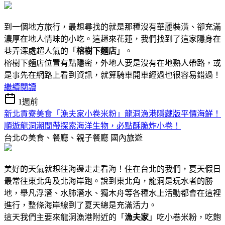
到一個地方旅行，最想尋找的就是那種沒有華麗裝潢、卻充滿
濃厚在地人情味的小吃。這趟來花蓮，我們找到了這家隱身在
巷弄深處超人氣的「
榕樹下麵店
」。
榕樹下麵店位置有點隱密，外地人要是沒有在地熟人帶路，或
是事先在網路上看到資訊，就算騎車開車經過也很容易錯過！
繼續閱讀
1週前
新北貢寮美食「漁夫家小卷米粉」龍洞漁港隱藏版平價海鮮！
順遊龍洞潮間帶探索海洋生物，必點酥脆炸小卷！
台北の美食、餐廳、親子餐廳
國內旅遊
美好的天氣就想往海邊走走看海！住在台北的我們，夏天假日
最常往東北角及北海岸跑。說到東北角，龍洞是玩水者的勝
地，舉凡浮潛、水肺潛水、獨木舟等各種水上活動都會在這裡
進行，整條海岸線到了夏天總是充滿活力。
這天我們主要來龍洞漁港附近的「
漁夫家
」吃小卷米粉，吃飽