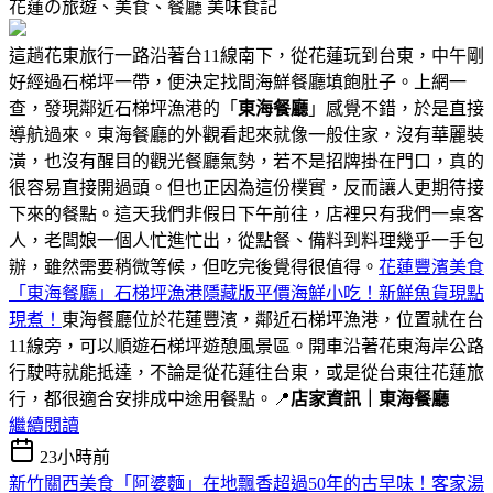
花蓮の旅遊、美食、餐廳
美味食記
這趟花東旅行一路沿著台11線南下，從花蓮玩到台東，中午剛
好經過石梯坪一帶，便決定找間海鮮餐廳填飽肚子。上網一
查，發現鄰近石梯坪漁港的「
東海餐廳
」感覺不錯，於是直接
導航過來。東海餐廳的外觀看起來就像一般住家，沒有華麗裝
潢，也沒有醒目的觀光餐廳氣勢，若不是招牌掛在門口，真的
很容易直接開過頭。但也正因為這份樸實，反而讓人更期待接
下來的餐點。這天我們非假日下午前往，店裡只有我們一桌客
人，老闆娘一個人忙進忙出，從點餐、備料到料理幾乎一手包
辦，雖然需要稍微等候，但吃完後覺得很值得。
花蓮豐濱美食
「東海餐廳」石梯坪漁港隱藏版平價海鮮小吃！新鮮魚貨現點
現煮！
東海餐廳位於花蓮豐濱，鄰近石梯坪漁港，位置就在台
11線旁，可以順遊石梯坪遊憩風景區。開車沿著花東海岸公路
行駛時就能抵達，不論是從花蓮往台東，或是從台東往花蓮旅
行，都很適合安排成中途用餐點。📍
店家資訊｜東海餐廳
繼續閱讀
23小時前
新竹關西美食「阿婆麵」在地飄香超過50年的古早味！客家湯