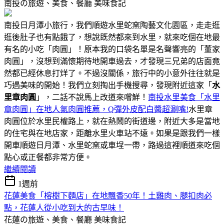
南投の旅遊、美食、餐廳
美味食記
南投日月潭小旅行，我們順遊水里蛇窯陶藝文化園區，走走逛
逛後肚子也有點餓了，想說既然都來到水里，就來吃個在地最
有名的小吃「肉圓」！原本我的口袋名單是名聲響亮的「董家
肉圓」，沒想到滿懷期待地開車過去，才發現三兄弟的店面竟
然都已經休息打烊了。不過沒關係，旅行中的小意外往往就是
巧遇美味的開始！我們立刻掏出手機搜尋，發現附近這家「
水
里章肉圓
」，二話不說馬上改道來嚐鮮！
南投水里美食「水里
章肉圓」在地人氣肉圓推薦，Q彈外皮配白醬超涮嘴!
水里章
肉圓位於水里民權路上，就在熱鬧的街道邊，附近大多是當地
的住宅與在地店家，距離水里火車站不遠。如果是跟我們一樣
開車順遊日月潭、水里蛇窯或車埕一帶，路過這裡順道來吃個
點心或正餐都非常方便。
繼續閱讀
1週前
花蓮美食「榕樹下麵店」在地飄香50年！土雞肉、腿扣肉必
點，花蓮人從小吃到大的古早味！
花蓮の旅遊、美食、餐廳
美味食記