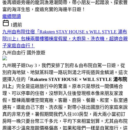
後再順遊旁邊的龍洞漁港潮間帶，帶小朋友一起踏浪、探索豐
富的海洋生態，度過充實的海邊半日遊！
繼續閱讀
1週前
九州由布院住宿「Rakuten STAY HOUSE x WILL STYLE 湯布
院川上」包棟兩層樓獨棟度假屋，大廚房、洗衣機，超適合親
子家庭自由行！
九州自由行
國外旅遊
九州親子遊Day 3，我們安排了別府＆由布院自駕一日遊，從
別府海地獄、地獄蒸料理一路玩到湯之坪街道與金鱗湖。這次
選擇入住的「
Rakuten STAY HOUSE × WILL STYLE 湯布院
川上
」完全是這趟旅行中的驚喜。原本只是想找一間價格合
理、可以停車的住宿，沒想到入住後發現根本像來朋友家渡
假。整棟兩層樓空間寬敞，客廳、廚房、餐廳、和室、臥室通
通有，還能自己下廚、洗衣服，對帶小孩出國旅行的家庭來說
真的非常方便。暑假期間我們入住103房型，兩大兩小當初訂
房時一晚只要台幣三千多元，平均下來相當划算。尤其由布院
周邊不少溫泉旅館價格偏高，如果和我們一樣是自駕旅行，這