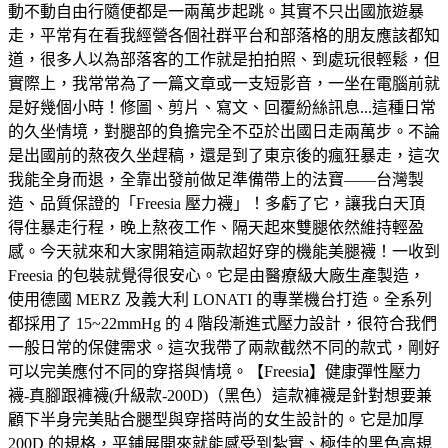
動不動自由行隨便都是一兩萬步起跳。其實不只出國旅遊暴
走，平常有在看我經營各個社群平台和部落格的朋友應該都知
道，很多人以為部落客的工作就是拍拍照、到處玩很輕鬆，但
實際上，我常常為了一篇文章或一支短影音，一坐在電腦前就
是好幾個小時！修圖、剪片、寫文、回覆紛絲訊息...這種日常
的久坐情境，對腿部的負擔完全不亞於出國日走兩萬步。不論
是出國前的熬夜久坐趕稿，還是到了東京後的瘋狂暴走，這次
我能全身而退，全靠出發前做足準備帶上的法寶——台灣製
造、品質保證的「Freesia 壓力襪」！多虧了它，讓我白天頂
得住暴走行程，晚上熬夜工作、隔天起來雙腿依然維持輕盈
感。今天就來和大家開箱這兩款超好穿的機能美腿襪！一收到
Freesia 的包裝就覺得很安心。它是由醫療級大廠生產製造，
使用德國 MERZ 及義大利 LONATI 的專業機台打造。全系列
都採用了 15~22mmHg 的 4 階段漸進式壓力設計，很符合我們
一般日常的保健需求。這次我帶了兩款截然不同的款式，剛好
可以完美應付不同的穿搭與情境。【Freesia】健康彈性壓力
襪-真腳跟褲襪(升級款-200D)（黑色）這款褲襪是針對想要兼
顧下半身完美貼合腿型與穿搭時尚的女生設計的。它是加厚
200D 的規格，平鋪展開來就能感受到紮實、極佳的黑色高規