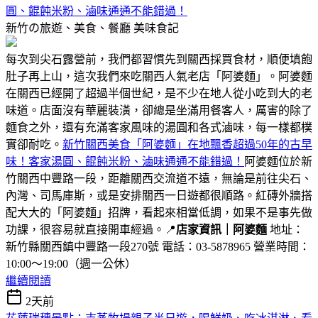
圓、餛飩米粉、滷味通通不能錯過！
新竹の旅遊、美食、餐廳
美味食記
每次到尖石露營前，我們都習慣先到關西採買食材，順便填飽
肚子再上山，這次我們來吃關西人氣老店「阿婆麵」。阿婆麵
在關西已經開了超過半個世紀，是不少在地人從小吃到大的老
味道。店面沒有華麗裝潢，卻總是坐滿用餐客人，厲害的除了
麵食之外，還有充滿客家風味的湯圓和各式滷味，每一樣都樸
實卻耐吃。
新竹關西美食「阿婆麵」在地飄香超過50年的古早
味！客家湯圓、餛飩米粉、滷味通通不能錯過！
阿婆麵位於新
竹關西中豐路一段，距離關西交流道不遠，無論是前往尖石、
內灣、司馬庫斯，或是安排關西一日遊都很順路。紅磚外牆搭
配大大的「阿婆麵」招牌，看起來相當低調，如果不是事先做
功課，很容易就直接開車經過。📍
店家資訊｜阿婆麵
地址：
新竹縣關西鎮中豐路一段270號 電話：03-5878965 營業時間：
10:00～19:00（週一公休）
繼續閱讀
2天前