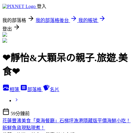
登入
我的部落格
我的部落格後台
我的帳號
登出
❤靜怡&大顆呆の親子.旅遊.美
食❤
相簿
部落格
名片
59分鐘前
花蓮豐濱美食「東海餐廳」石梯坪漁港隱藏版平價海鮮小吃！
新鮮魚貨現點現煮！