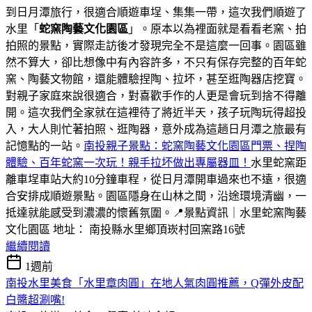
到日月潭旅行，很適合順遊車埕、集集一帶，這次我們順遊了
水里「
蛇窯陶藝文化園區
」。原本以為裡面就是看看老窯、拍
拍照的景點，實際走訪後才發現完全不是這麼一回事。園區雖
然不算大，卻比想像中有內容許多，不只有保存完整的百年蛇
窯、陶藝文物館，還能體驗捏陶、拉坏，甚至逛陶器店挖寶。
對親子家庭來說很適合，對喜歡手作的人更是會玩到捨不得離
開。這次我們全家就在這裡待了將近半天，孩子玩陶玩得超投
入，大人則忙著拍照、逛陶器，意外成為這趟日月潭之旅最有
記憶點的一站。
南投親子景點：蛇窯陶藝文化園區門票、捏陶
體驗、百年蛇窯一次玩！親手拉坏做出專屬器皿！
水里蛇窯距
離車埕車站大約10分鐘車程，從日月潭開車過來也不遠，很適
合安排成順遊景點。園區隱身在山林之間，沿途環境清幽，一
抵達就能感受到濃濃的懷舊氛圍。📍景點資訊｜水里蛇窯陶藝
文化園區 地址： 南投縣水里鄉頂崁村回窯路16號
繼續閱讀
1週前
南投水里美食「水里章肉圓」在地人氣肉圓推薦，Q彈外皮配
白醬超涮嘴!