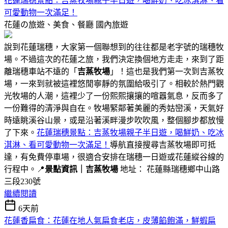
花蓮瑞穗景點：吉蒸牧場親子半日遊，喝鮮奶、吃冰淇淋、看
可愛動物一次滿足！
花蓮の旅遊、美食、餐廳
國內旅遊
說到花蓮瑞穗，大家第一個聯想到的往往都是老字號的瑞穗牧
場。不過這次的花蓮之旅，我們決定換個地方走走，來到了距
離瑞穗車站不遠的「
吉蒸牧場
」！這也是我們第一次到吉蒸牧
場，一來到就被這裡悠閒寧靜的氛圍給吸引了。相較於熱門觀
光牧場的人潮，這裡少了一份熙熙攘攘的喧囂氣息，反而多了
一份難得的清淨與自在。牧場緊鄰著美麗的秀姑巒溪，天氣好
時遠眺溪谷山景，或是沿著溪畔漫步吹吹風，整個腳步都放慢
了下來。
花蓮瑞穗景點：吉蒸牧場親子半日遊，喝鮮奶、吃冰
淇淋、看可愛動物一次滿足！
導航直接搜尋吉蒸牧場即可抵
達，有免費停車場，很適合安排在瑞穗一日遊或花蓮縱谷線的
行程中。📍
景點資訊｜吉蒸牧場
地址： 花蓮縣瑞穗鄉中山路
三段230號
繼續閱讀
6天前
花蓮香扁食：花蓮在地人氣扁食老店，皮薄餡飽滿，鮮蝦扁