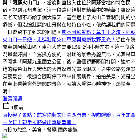
與「
阿蘇火山口」
，當晚則直接入住位於阿蘇當地的特色民
宿。說到九州自駕，這一段路程絕對是精華中的精華！雖然這
天老天爺不巧給了個大陰天，甚至遇上了火山口管制封閉的小
遺憾，但沿途壯麗的山景與在地特色小吃，依然讓我們的阿蘇
一日遊留下了難忘的回憶。
熊本阿蘇景點：草千里之濱、阿蘇
火山口一日遊，走進壯闊火山草原與療癒牧野風光！
從由布院
開車到阿蘇山區，車程大約需要1.5到2個小時左右。這一段路
況還蠻好開，自駕挺方便的！沿途的景色秀麗無比，尤其是車
子開進「阿蘇九重國立公園」後，整個視野瞬間打開，連綿不
絕的綠色山丘與宏偉的大自然風光盡收眼底。途中公路旁還設
有觀景台，很適合隨時停下車來伸展筋骨、拍拍美景，光是坐
在車上看著窗外遼闊的景色，就讓人覺得心曠神怡、煩惱全
消！
繼續閱讀
1週前
南投親子景點：蛇窯陶藝文化園區門票、捏陶體驗、百年蛇窯
一次玩！親手拉胚做出專屬器皿！
南投の旅遊、美食、餐廳
國內旅遊