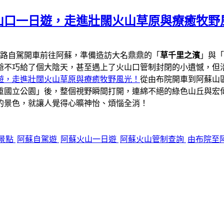
山口一日遊，走進壯闊火山草原與療癒牧野
一路自駕開車前往阿蘇，準備造訪大名鼎鼎的「
草千里之濱
」與「
爺不巧給了個大陰天，甚至遇上了火山口管制封閉的小遺憾，但
遊，走進壯闊火山草原與療癒牧野風光！
從由布院開車到阿蘇山區
重國立公園」後，整個視野瞬間打開，連綿不絕的綠色山丘與宏
的景色，就讓人覺得心曠神怡、煩惱全消！
景點
阿蘇自駕遊
阿蘇火山一日遊
阿蘇火山管制查詢
由布院至