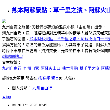
熊本阿蘇景點：草千里之濱、阿蘇火
九州自駕之旅第4天我們從夢幻的溫泉小鎮「由布院」出發，
到九州自駕，這一段路程絕對是精華中的精華！雖然這天老天
了難忘的回憶。
熊本阿蘇景點：草千里之濱、阿蘇火山口一日
駕挺方便的！沿途的景色秀麗無比，尤其是車子開進「阿蘇九
時停下車來伸展筋骨、拍拍美景，光是坐在車上看著窗外遼闊
(繼續閱讀...)
文章標籤：
九州自由行
九州自駕
阿蘇火山口
熊本景點
草千里之濱
阿蘇
靜怡&大顆呆 發表在
痞客邦
留言
(0)
人氣(
)
個人分類：
九州自由行
▲top
Jul
30
Thu
2026
16:45