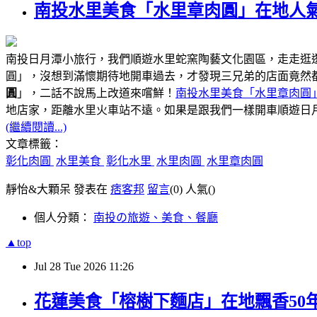
南投水里美食「水里章肉圓」在地人氣
南投日月潭小旅行，我們順遊水里蛇窯陶藝文化園區，走走逛
圓」，沒想到滿懷期待地開車過去，才發現三兄弟的店面竟然
圓
」，二話不說馬上改道來嚐鮮！
南投水里美食「水里章肉圓
距離水里火車站不遠
地店家，
。如果是跟我們一樣開車順遊日
(繼續閱讀...)
文章標籤：
彰化肉圓
水里美食
彰化水里
水里肉圓
水里章肉圓
靜怡&大顆呆 發表在
痞客邦
留言
(0)
人氣(
)
個人分類：
南投の旅遊、美食、餐廳
▲top
Jul
28
Tue
2026
11:26
花蓮美食「榕樹下麵店」在地飄香50