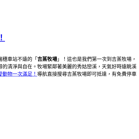
！
瑞穗車站不遠的「
吉蒸牧場
」！這也是我們第一次到吉蒸牧場，
得的清淨與自在。牧場緊鄰著美麗的秀姑巒溪，天氣好時遠眺溪
愛動物一次滿足！
導航直接搜尋吉蒸牧場即可抵達，有免費停車