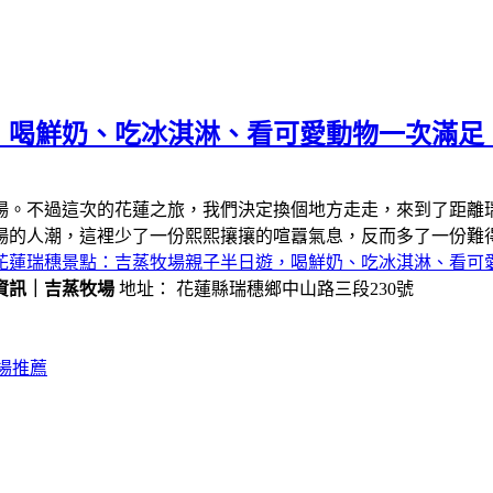
，喝鮮奶、吃冰淇淋、看可愛動物一次滿足
場。不過這次的花蓮之旅，我們決定換個地方走走，來到了距離
場的人潮，這裡少了一份熙熙攘攘的喧囂氣息，反而多了一份難
花蓮瑞穗景點：吉蒸牧場親子半日遊，喝鮮奶、吃冰淇淋、看可
資訊｜吉蒸牧場
地址： 花蓮縣瑞穗鄉中山路三段230號
場推薦