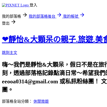
登入
我的部落格
我的部落格後台
我的帳號
登出
❤靜怡&大顆呆の親子.旅遊.美
跳到主文
嗨～我們是靜怡&大顆呆，假日不是在旅
刻，透過部落格記錄點滴日常～希望我們的文章，
eeooa0314@gmail.com 或私訊粉絲
團。
部落格全站分類：
休閒旅遊