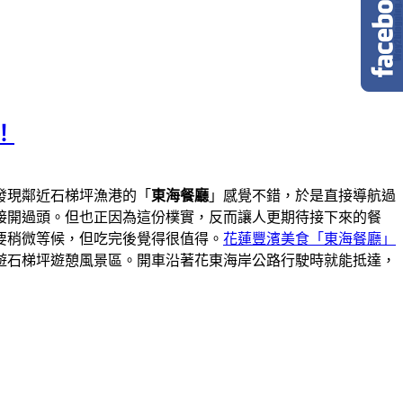
！
發現鄰近石梯坪漁港的「
東海餐廳
」感覺不錯，於是直接導航過
接開過頭。但也正因為這份樸實，反而讓人更期待接下來的餐
要稍微等候，但吃完後覺得很值得。
花蓮豐濱美食「東海餐廳」
遊石梯坪遊憩風景區。開車沿著花東海岸公路行駛時就能抵達，