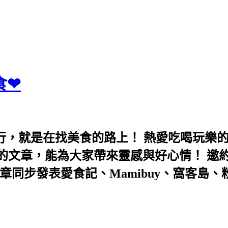
食❤
行，就是在找美食的路上！ 熱愛吃喝玩樂
能為大家帶來靈感與好心情！ 邀約eeooa031
團！ 文章同步發表愛食記、Mamibuy、窩客島、粉