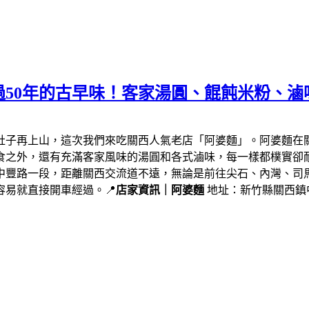
50年的古早味！客家湯圓、餛飩米粉、滷
肚子再上山，這次我們來吃關西人氣老店「阿婆麵」。阿婆麵在
食之外，還有充滿客家風味的湯圓和各式滷味，每一樣都樸實卻
中豐路一段，距離關西交流道不遠，無論是前往尖石、內灣、司
易就直接開車經過。📍
店家資訊｜阿婆麵
地址：新竹縣關西鎮中豐路