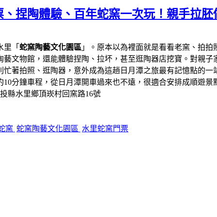
票、捏陶體驗、百年蛇窯一次玩！親手拉胚
水里「
蛇窯陶藝文化園區
」。原本以為裡面就是看看老窯、拍拍
陶藝文物館，還能體驗捏陶、拉坏，甚至逛陶器店挖寶。對親子
則忙著拍照、逛陶器，意外成為這趟日月潭之旅最有記憶點的一
約10分鐘車程，從日月潭開車過來也不遠，很適合安排成順遊景
南投縣水里鄉頂崁村回窯路16號
蛇窯
蛇窯陶藝文化園區
水里蛇窯門票