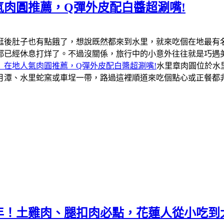
肉圓推薦，Q彈外皮配白醬超涮嘴!
逛後肚子也有點餓了，想說既然都來到水里，就來吃個在地最有
都已經休息打烊了。不過沒關係，旅行中的小意外往往就是巧遇
」在地人氣肉圓推薦，Q彈外皮配白醬超涮嘴!
水里章肉圓位於水
月潭、水里蛇窯或車埕一帶，路過這裡順道來吃個點心或正餐都
年！土雞肉、腿扣肉必點，花蓮人從小吃到