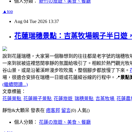
個人分類：
新竹の旅遊、美食、餐廳
▲top
Aug
04
Tue
2026
13:37
花蓮瑞穗景點：吉蒸牧場親子半日遊
說到花蓮瑞穗，大家第一個聯想到的往往都是老字號的瑞穗牧
一來到就被這裡悠閒寧靜的氛圍給吸引了。相較於熱門觀光牧
谷山景，或是沿著溪畔漫步吹吹風，整個腳步都放慢了下來。
場，很適合安排在瑞穗一日遊或花蓮縱谷線的行程中。📍
景點
(繼續閱讀...)
文章標籤：
花蓮景點
花蓮親子景點
花蓮旅遊
瑞穗景點
吉蒸牧場
花蓮農
靜怡&大顆呆 發表在
痞客邦
留言
(0)
人氣(
)
個人分類：
花蓮の旅遊、美食、餐廳