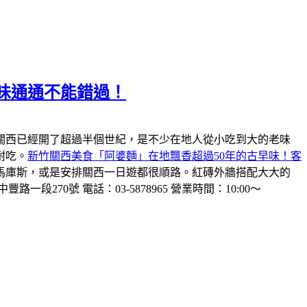
味通通不能錯過！
關西已經開了超過半個世紀，是不少在地人從小吃到大的老味
耐吃。
新竹關西美食「阿婆麵」在地飄香超過50年的古早味！客
馬庫斯，或是安排關西一日遊都很順路。紅磚外牆搭配大大的
一段270號 電話：03-5878965 營業時間：10:00～