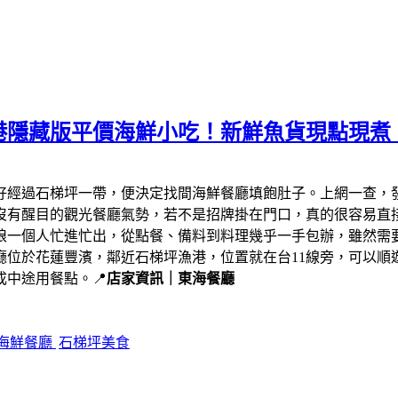
港隱藏版平價海鮮小吃！新鮮魚貨現點現煮
剛好經過石梯坪一帶，便決定找間海鮮餐廳填飽肚子。上網一查，
沒有醒目的觀光餐廳氣勢，若不是招牌掛在門口，真的很容易直
娘一個人忙進忙出，從點餐、備料到料理幾乎一手包辦，雖然需
廳位於花蓮豐濱，鄰近石梯坪漁港，位置就在台11線旁，可以順
中途用餐點。📍
店家資訊｜東海餐廳
海鮮餐廳
石梯坪美食