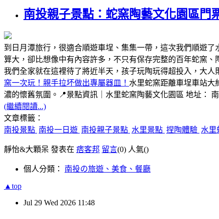
南投親子景點：蛇窯陶藝文化園區門
到日月潭旅行，很適合順遊車埕、集集一帶，這次我們順遊了
算大，卻比想像中有內容許多，不只有保存完整的百年蛇窯、
我們全家就在這裡待了將近半天，孩子玩陶玩得超投入，大人
窯一次玩！親手拉坏做出專屬器皿！
水里蛇窯距離車埕車站大
濃的懷舊氛圍。📍景點資訊｜水里蛇窯陶藝文化園區 地址： 
(繼續閱讀...)
文章標籤：
南投景點
南投一日遊
南投親子景點
水里景點
捏陶體驗
水里
靜怡&大顆呆 發表在
痞客邦
留言
(0)
人氣(
)
個人分類：
南投の旅遊、美食、餐廳
▲top
Jul
29
Wed
2026
11:48