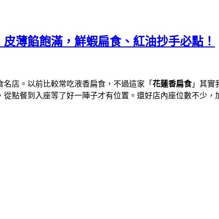
，皮薄餡飽滿，鮮蝦扁食、紅油抄手必點！
食名店。以前比較常吃液香扁食，不過這家「
花蓮香扁食
」其實
，從點餐到入座等了好一陣子才有位置。還好店內座位數不少，