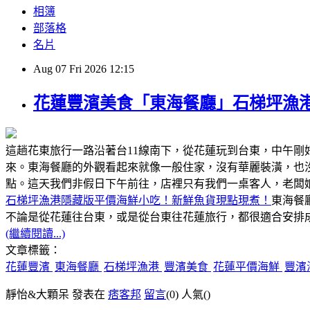
相簿
部落格
名片
Aug
07
Fri
2026
12:15
花蓮豐濱美食「東海餐廳」石梯坪漁
這趟花東旅行一路沿著台11線南下，從花蓮玩到台東，中午
來。東海餐廳的外觀看起來就像一般住家，沒有華麗裝潢，也
點。這天我們非假日下午前往，店裡只有我們一桌客人，老闆
石梯坪漁港隱藏版平價海鮮小吃！新鮮魚貨現點現煮！
東海餐
不論是從花蓮往台東，或是從台東往花蓮旅行，都很適合安排成
(繼續閱讀...)
文章標籤：
花蓮豐濱
東海餐廳
石梯坪漁港
豐濱美食
花蓮平價海鮮
豐濱
靜怡&大顆呆 發表在
痞客邦
留言
(0)
人氣(
)