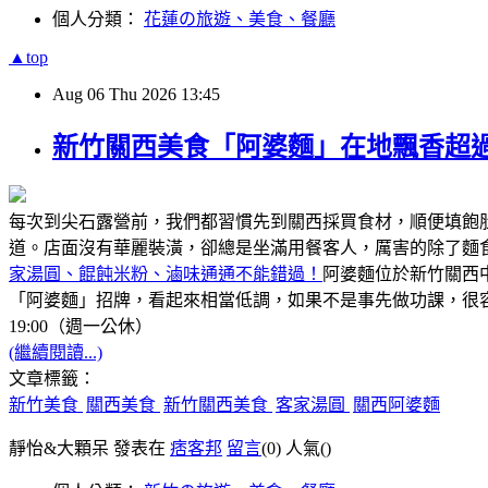
個人分類：
花蓮の旅遊、美食、餐廳
▲top
Aug
06
Thu
2026
13:45
新竹關西美食「阿婆麵」在地飄香超過
每次到尖石露營前，我們都習慣先到關西採買食材，順便填飽
道。店面沒有華麗裝潢，卻總是坐滿用餐客人，厲害的除了麵
家湯圓、餛飩米粉、滷味通通不能錯過！
阿婆麵位於新竹關西
「阿婆麵」招牌，看起來相當低調，如果不是事先做功課，很容
19:00（週一公休）
(繼續閱讀...)
文章標籤：
新竹美食
關西美食
新竹關西美食
客家湯圓
關西阿婆麵
靜怡&大顆呆 發表在
痞客邦
留言
(0)
人氣(
)