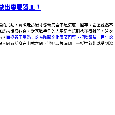
做出專屬器皿！
照的景點，實際走訪後才發現完全不是這麼一回事。園區雖然不
家庭來說很適合，對喜歡手作的人更是會玩到捨不得離開。這次
站。
南投親子景點：蛇窯陶藝文化園區門票、捏陶體驗、百年蛇
點。園區隱身在山林之間，沿途環境清幽，一抵達就能感受到濃