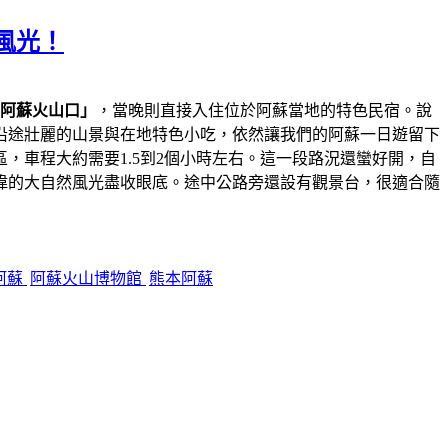
風光！
阿蘇火山口」
，當晚則直接入住位於阿蘇當地的特色民宿。說
沿途壯麗的山景與在地特色小吃，依然讓我們的阿蘇一日遊留下
，車程大約需要1.5到2個小時左右。這一段路況還蠻好開，自
偉的大自然風光盡收眼底。途中公路旁還設有觀景台，很適合隨
阿蘇
阿蘇火山博物館
熊本阿蘇