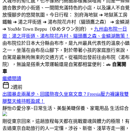
大城市的匆忙感，也不像熱門商圈那樣擁擠喧鬧，而是一條條
適合散步的小街道、一間間充滿特色的小店，以及讓人不自覺
放慢腳步的悠閒氛圍。今日行程： 別府海地獄 ➔ 地獄蒸工房
鐵輪 ➔ 湯之坪街道 ➔ 湯布院花卉村（貓頭鷹之森） ➔ 金鱗湖
➔ YouMe Town Beppu（ゆめタウン別府）。
九州由布院一日
遊：湯之坪街道、湯布院花卉村、貓頭鷹之森、金鱗湖散策！
由布院位於日本大分縣由布市，是九州最具代表性的溫泉小鎮
之一，坐落在由布岳山腳下，對於帶著小孩的家庭旅行來說，
自駕是最無拘無束的交通方式。從福岡出發前往由布院（湯布
院），無論是搭乘大眾運輸還是自駕都相當便利：🚗
自駕開
車
繼續閱讀
2週前
出國暴走兩萬步、回國熬夜久坐寫文章？Freesia壓力襪讓我雙
腿整天維持輕盈感！
靜怡の愛分享~日常生活、美髮美睫保養、家電用品
生活綜合
剛從東京回來，這趟旅程每天都在挑戰靈魂與體力的極限！有
去過東京自助旅行的人一定懂，涉谷、新宿、淺草寺走一圈，