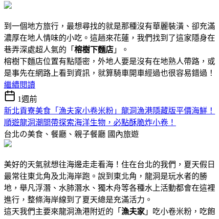
到一個地方旅行，最想尋找的就是那種沒有華麗裝潢、卻充滿
濃厚在地人情味的小吃。這趟來花蓮，我們找到了這家隱身在
巷弄深處超人氣的「
榕樹下麵店
」。
榕樹下麵店位置有點隱密，外地人要是沒有在地熟人帶路，或
是事先在網路上看到資訊，就算騎車開車經過也很容易錯過！
繼續閱讀
1週前
新北貢寮美食「漁夫家小卷米粉」龍洞漁港隱藏版平價海鮮！
順遊龍洞潮間帶探索海洋生物，必點酥脆炸小卷！
台北の美食、餐廳、親子餐廳
國內旅遊
美好的天氣就想往海邊走走看海！住在台北的我們，夏天假日
最常往東北角及北海岸跑。說到東北角，龍洞是玩水者的勝
地，舉凡浮潛、水肺潛水、獨木舟等各種水上活動都會在這裡
進行，整條海岸線到了夏天總是充滿活力。
這天我們主要來龍洞漁港附近的「
漁夫家
」吃小卷米粉，吃飽