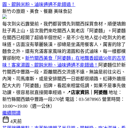
圓、餛飩米粉、滷味通通不能錯過！
新竹の旅遊、美食、餐廳
美味食記
每次到尖石露營前，我們都習慣先到關西採買食材，順便填飽
肚子再上山，這次我們來吃關西人氣老店「阿婆麵」。阿婆麵
在關西已經開了超過半個世紀，是不少在地人從小吃到大的老
味道。店面沒有華麗裝潢，卻總是坐滿用餐客人，厲害的除了
麵食之外，還有充滿客家風味的湯圓和各式滷味，每一樣都樸
實卻耐吃。
新竹關西美食「阿婆麵」在地飄香超過50年的古早
味！客家湯圓、餛飩米粉、滷味通通不能錯過！
阿婆麵位於新
竹關西中豐路一段，距離關西交流道不遠，無論是前往尖石、
內灣、司馬庫斯，或是安排關西一日遊都很順路。紅磚外牆搭
配大大的「阿婆麵」招牌，看起來相當低調，如果不是事先做
功課，很容易就直接開車經過。📍
店家資訊｜阿婆麵
地址：
新竹縣關西鎮中豐路一段270號 電話：03-5878965 營業時間：
10:00～19:00（週一公休）
繼續閱讀
4天前