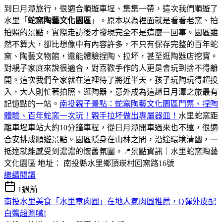
到日月潭旅行，很適合順遊車埕、集集一帶，這次我們順遊了
水里「
蛇窯陶藝文化園區
」。原本以為裡面就是看看老窯、拍
拍照的景點，實際走訪後才發現完全不是這麼一回事。園區雖
然不算大，卻比想像中有內容許多，不只有保存完整的百年蛇
窯、陶藝文物館，還能體驗捏陶、拉坏，甚至逛陶器店挖寶。
對親子家庭來說很適合，對喜歡手作的人更是會玩到捨不得離
開。這次我們全家就在這裡待了將近半天，孩子玩陶玩得超投
入，大人則忙著拍照、逛陶器，意外成為這趟日月潭之旅最有
記憶點的一站。
南投親子景點：蛇窯陶藝文化園區門票、捏陶
體驗、百年蛇窯一次玩！親手拉坏做出專屬器皿！
水里蛇窯距
離車埕車站大約10分鐘車程，從日月潭開車過來也不遠，很適
合安排成順遊景點。園區隱身在山林之間，沿途環境清幽，一
抵達就能感受到濃濃的懷舊氛圍。📍景點資訊｜水里蛇窯陶藝
文化園區 地址： 南投縣水里鄉頂崁村回窯路16號
繼續閱讀
1週前
南投水里美食「水里章肉圓」在地人氣肉圓推薦，Q彈外皮配
白醬超涮嘴!