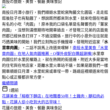
南投の旅遊、美食、餐廳
美味食記
南投日月潭小旅行，我們順遊水里蛇窯陶藝文化園區，走走逛
逛後肚子也有點餓了，想說既然都來到水里，就來吃個在地最
有名的小吃「肉圓」！原本我的口袋名單是名聲響亮的「董家
肉圓」，沒想到滿懷期待地開車過去，才發現三兄弟的店面竟
然都已經休息打烊了。不過沒關係，旅行中的小意外往往就是
巧遇美味的開始！我們立刻掏出手機搜尋，發現附近這家「
水
里章肉圓
」，二話不說馬上改道來嚐鮮！
南投水里美食「水里
章肉圓」在地人氣肉圓推薦，Q彈外皮配白醬超涮嘴!
水里章
肉圓位於水里民權路上，就在熱鬧的街道邊，附近大多是當地
的住宅與在地店家，距離水里火車站不遠。如果是跟我們一樣
開車順遊日月潭、水里蛇窯或車埕一帶，路過這裡順道來吃個
點心或正餐都非常方便。
繼續閱讀
1週前
花蓮美食「榕樹下麵店」在地飄香50年！土雞肉、腿扣肉必
點，花蓮人從小吃到大的古早味！
花蓮の旅遊、美食、餐廳
美味食記