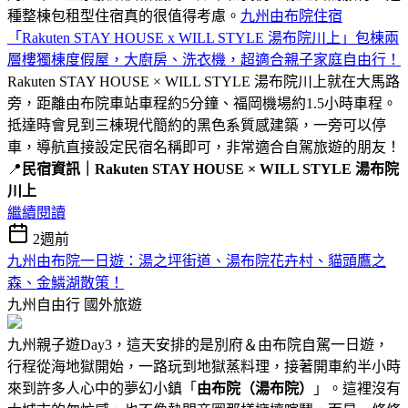
種整棟包租型住宿真的很值得考慮。
九州由布院住宿
「Rakuten STAY HOUSE x WILL STYLE 湯布院川上」包棟兩
層樓獨棟度假屋，大廚房、洗衣機，超適合親子家庭自由行！
Rakuten STAY HOUSE × WILL STYLE 湯布院川上就在大馬路
旁，距離由布院車站車程約5分鐘、福岡機場約1.5小時車程。
抵達時會見到三棟現代簡約的黑色系質感建築，一旁可以停
車，導航直接設定民宿名稱即可，非常適合自駕旅遊的朋友！
📍
民宿資訊｜Rakuten STAY HOUSE × WILL STYLE 湯布院
川上
繼續閱讀
2週前
九州由布院一日遊：湯之坪街道、湯布院花卉村、貓頭鷹之
森、金鱗湖散策！
九州自由行
國外旅遊
九州親子遊Day3，這天安排的是別府＆由布院自駕一日遊，
行程從海地獄開始，一路玩到地獄蒸料理，接著開車約半小時
來到許多人心中的夢幻小鎮「
由布院（湯布院）
」。這裡沒有