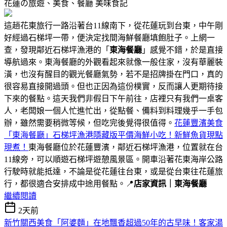
花蓮の旅遊、美食、餐廳
美味食記
這趟花東旅行一路沿著台11線南下，從花蓮玩到台東，中午剛
好經過石梯坪一帶，便決定找間海鮮餐廳填飽肚子。上網一
查，發現鄰近石梯坪漁港的「
東海餐廳
」感覺不錯，於是直接
導航過來。東海餐廳的外觀看起來就像一般住家，沒有華麗裝
潢，也沒有醒目的觀光餐廳氣勢，若不是招牌掛在門口，真的
很容易直接開過頭。但也正因為這份樸實，反而讓人更期待接
下來的餐點。這天我們非假日下午前往，店裡只有我們一桌客
人，老闆娘一個人忙進忙出，從點餐、備料到料理幾乎一手包
辦，雖然需要稍微等候，但吃完後覺得很值得。
花蓮豐濱美食
「東海餐廳」石梯坪漁港隱藏版平價海鮮小吃！新鮮魚貨現點
現煮！
東海餐廳位於花蓮豐濱，鄰近石梯坪漁港，位置就在台
11線旁，可以順遊石梯坪遊憩風景區。開車沿著花東海岸公路
行駛時就能抵達，不論是從花蓮往台東，或是從台東往花蓮旅
行，都很適合安排成中途用餐點。📍
店家資訊｜東海餐廳
繼續閱讀
2天前
新竹關西美食「阿婆麵」在地飄香超過50年的古早味！客家湯