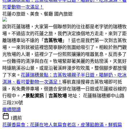
花蓮瑞穗景點：吉蒸牧場親子半日遊，喝鮮奶、吃冰淇淋、看
可愛動物一次滿足！
花蓮の旅遊、美食、餐廳
國內旅遊
說到花蓮瑞穗，大家第一個聯想到的往往都是老字號的瑞穗牧
場。不過這次的花蓮之旅，我們決定換個地方走走，來到了距
離瑞穗車站不遠的「
吉蒸牧場
」！這也是我們第一次到吉蒸牧
場，一來到就被這裡悠閒寧靜的氛圍給吸引了。相較於熱門觀
光牧場的人潮，這裡少了一份熙熙攘攘的喧囂氣息，反而多了
一份難得的清淨與自在。牧場緊鄰著美麗的秀姑巒溪，天氣好
時遠眺溪谷山景，或是沿著溪畔漫步吹吹風，整個腳步都放慢
了下來。
花蓮瑞穗景點：吉蒸牧場親子半日遊，喝鮮奶、吃冰
淇淋、看可愛動物一次滿足！
導航直接搜尋吉蒸牧場即可抵
達，有免費停車場，很適合安排在瑞穗一日遊或花蓮縱谷線的
行程中。📍
景點資訊｜吉蒸牧場
地址： 花蓮縣瑞穗鄉中山路
三段230號
繼續閱讀
1週前
花蓮香扁食：花蓮在地人氣扁食老店，皮薄餡飽滿，鮮蝦扁