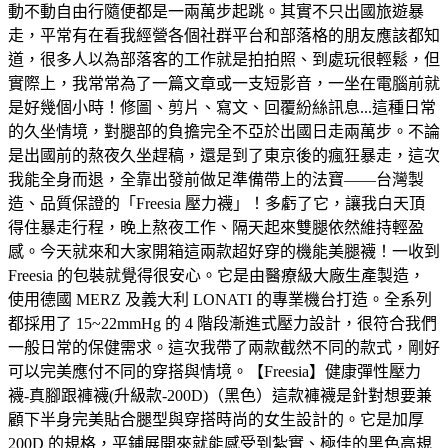
動不動自由行隨便都是一兩萬步起跳。其實不只出國旅遊暴
走，平常有在看我經營各個社群平台和部落格的朋友應該都知
道，很多人以為部落客的工作就是拍拍照、到處玩很輕鬆，但
實際上，我常常為了一篇文章或一支短影音，一坐在電腦前就
是好幾個小時！修圖、剪片、寫文、回覆紛絲訊息...這種日常
的久坐情境，對腿部的負擔完全不亞於出國日走兩萬步。不論
是出國前的熬夜久坐趕稿，還是到了東京後的瘋狂暴走，這次
我能全身而退，全靠出發前做足準備帶上的法寶——台灣製
造、品質保證的「Freesia 壓力襪」！多虧了它，讓我白天頂
得住暴走行程，晚上熬夜工作、隔天起來雙腿依然維持輕盈
感。今天就來和大家開箱這兩款超好穿的機能美腿襪！一收到
Freesia 的包裝就覺得很安心。它是由醫療級大廠生產製造，
使用德國 MERZ 及義大利 LONATI 的專業機台打造。全系列
都採用了 15~22mmHg 的 4 階段漸進式壓力設計，很符合我們
一般日常的保健需求。這次我帶了兩款截然不同的款式，剛好
可以完美應付不同的穿搭與情境。【Freesia】健康彈性壓力
襪-真腳跟褲襪(升級款-200D)（黑色）這款褲襪是針對想要兼
顧下半身完美貼合腿型與穿搭時尚的女生設計的。它是加厚
200D 的規格，平鋪展開來就能感受到紮實、極佳的黑色高規