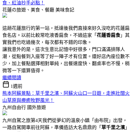
食、紅油抄手必點！
花蓮の旅遊、美食、餐廳
美味食記
這趟花蓮旅行的第一站，抵達後我們直接來好久沒吃的花蓮扁
食名店。以前比較常吃液香扁食，不過這家「
花蓮香扁食
」其
實我們也吃過幾次，每次都有不錯的印象。
讓我意外的是，這次生意比記憶中好很多，門口滿滿排隊人
潮，從點餐到入座等了好一陣子才有位置。還好店內座位數不
少，加上餐點選擇相對單純，出餐速度快、翻桌率也不慢，稍
微等一下還算值得。
繼續閱讀
1週前
熊本阿蘇景點：草千里之濱、阿蘇火山口一日遊，走進壯闊火
山草原與療癒牧野風光！
九州自由行
國外旅遊
九州自駕之旅第4天我們從夢幻的溫泉小鎮「由布院」出發，
一路自駕開車前往阿蘇，準備造訪大名鼎鼎的「
草千里之濱
」