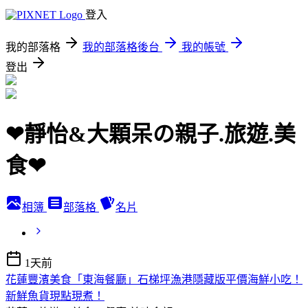
登入
我的部落格
我的部落格後台
我的帳號
登出
❤靜怡&大顆呆の親子.旅遊.美
食❤
相簿
部落格
名片
1天前
花蓮豐濱美食「東海餐廳」石梯坪漁港隱藏版平價海鮮小吃！
新鮮魚貨現點現煮！