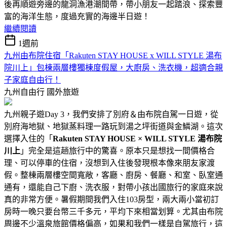
後再順遊旁邊的龍洞漁港潮間帶，帶小朋友一起踏浪、探索豐
富的海洋生態，度過充實的海邊半日遊！
繼續閱讀
1週前
九州由布院住宿「Rakuten STAY HOUSE x WILL STYLE 湯布
院川上」包棟兩層樓獨棟度假屋，大廚房、洗衣機，超適合親
子家庭自由行！
九州自由行
國外旅遊
九州親子遊Day 3，我們安排了別府＆由布院自駕一日遊，從
別府海地獄、地獄蒸料理一路玩到湯之坪街道與金鱗湖。這次
選擇入住的「
Rakuten STAY HOUSE × WILL STYLE 湯布院
川上
」完全是這趟旅行中的驚喜。原本只是想找一間價格合
理、可以停車的住宿，沒想到入住後發現根本像來朋友家渡
假。整棟兩層樓空間寬敞，客廳、廚房、餐廳、和室、臥室通
通有，還能自己下廚、洗衣服，對帶小孩出國旅行的家庭來說
真的非常方便。暑假期間我們入住103房型，兩大兩小當初訂
房時一晚只要台幣三千多元，平均下來相當划算。尤其由布院
周邊不少溫泉旅館價格偏高，如果和我們一樣是自駕旅行，這