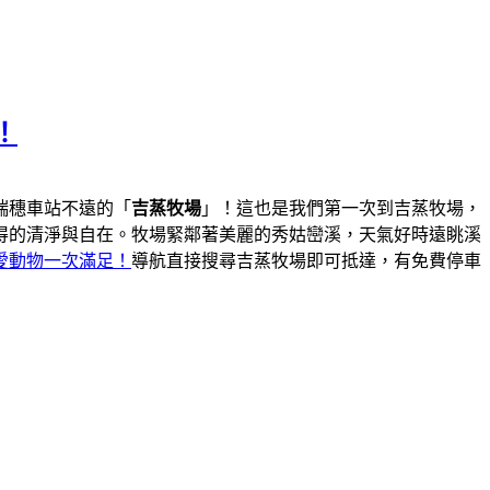
！
瑞穗車站不遠的「
吉蒸牧場
」！這也是我們第一次到吉蒸牧場，
得的清淨與自在。牧場緊鄰著美麗的秀姑巒溪，天氣好時遠眺溪
愛動物一次滿足！
導航直接搜尋吉蒸牧場即可抵達，有免費停車