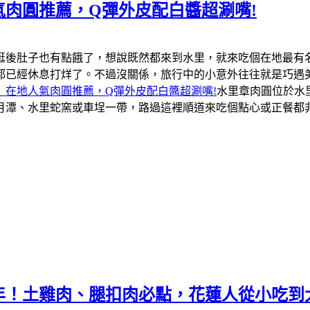
肉圓推薦，Q彈外皮配白醬超涮嘴!
逛後肚子也有點餓了，想說既然都來到水里，就來吃個在地最有
都已經休息打烊了。不過沒關係，旅行中的小意外往往就是巧遇
」在地人氣肉圓推薦，Q彈外皮配白醬超涮嘴!
水里章肉圓位於水
月潭、水里蛇窯或車埕一帶，路過這裡順道來吃個點心或正餐都
年！土雞肉、腿扣肉必點，花蓮人從小吃到