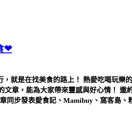
食❤
行，就是在找美食的路上！ 熱愛吃喝玩樂
能為大家帶來靈感與好心情！ 邀約eeooa031
團！ 文章同步發表愛食記、Mamibuy、窩客島、粉