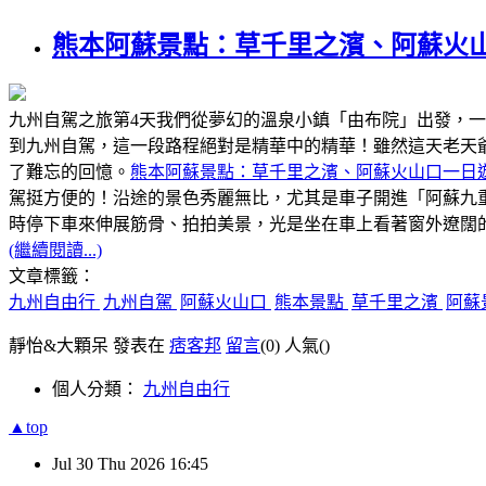
熊本阿蘇景點：草千里之濱、阿蘇火
九州自駕之旅第4天我們從夢幻的溫泉小鎮「由布院」出發，
到九州自駕，這一段路程絕對是精華中的精華！雖然這天老天
了難忘的回憶。
熊本阿蘇景點：草千里之濱、阿蘇火山口一日
駕挺方便的！沿途的景色秀麗無比，尤其是車子開進「阿蘇九
時停下車來伸展筋骨、拍拍美景，光是坐在車上看著窗外遼闊
(繼續閱讀...)
文章標籤：
九州自由行
九州自駕
阿蘇火山口
熊本景點
草千里之濱
阿蘇
靜怡&大顆呆 發表在
痞客邦
留言
(0)
人氣(
)
個人分類：
九州自由行
▲top
Jul
30
Thu
2026
16:45