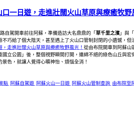
山口一日遊，走進壯闊火山草原與療癒牧野
一路自駕開車前往阿蘇，準備造訪大名鼎鼎的「
草千里之濱
」與「
爺不巧給了個大陰天，甚至遇上了火山口管制封閉的小遺憾，但
遊，走進壯闊火山草原與療癒牧野風光！
從由布院開車到阿蘇山區
重國立公園」後，整個視野瞬間打開，連綿不絕的綠色山丘與宏
的景色，就讓人覺得心曠神怡、煩惱全消！
景點
阿蘇自駕遊
阿蘇火山一日遊
阿蘇火山管制查詢
由布院至