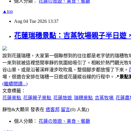
個人分類：
花蓮の旅遊、美食、餐廳
▲top
Aug
04
Tue
2026
13:37
花蓮瑞穗景點：吉蒸牧場親子半日遊
說到花蓮瑞穗，大家第一個聯想到的往往都是老字號的瑞穗牧
一來到就被這裡悠閒寧靜的氛圍給吸引了。相較於熱門觀光牧
谷山景，或是沿著溪畔漫步吹吹風，整個腳步都放慢了下來。
場，很適合安排在瑞穗一日遊或花蓮縱谷線的行程中。📍
景點
(繼續閱讀...)
文章標籤：
花蓮景點
花蓮親子景點
花蓮旅遊
瑞穗景點
吉蒸牧場
花蓮農
靜怡&大顆呆 發表在
痞客邦
留言
(0)
人氣(
)
個人分類：
花蓮の旅遊、美食、餐廳