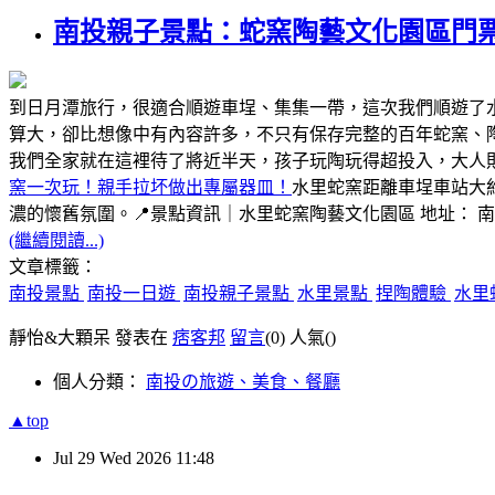
南投親子景點：蛇窯陶藝文化園區門
到日月潭旅行，很適合順遊車埕、集集一帶，這次我們順遊了
算大，卻比想像中有內容許多，不只有保存完整的百年蛇窯、
我們全家就在這裡待了將近半天，孩子玩陶玩得超投入，大人
窯一次玩！親手拉坏做出專屬器皿！
水里蛇窯距離車埕車站大
濃的懷舊氛圍。📍景點資訊｜水里蛇窯陶藝文化園區 地址： 
(繼續閱讀...)
文章標籤：
南投景點
南投一日遊
南投親子景點
水里景點
捏陶體驗
水里
靜怡&大顆呆 發表在
痞客邦
留言
(0)
人氣(
)
個人分類：
南投の旅遊、美食、餐廳
▲top
Jul
29
Wed
2026
11:48