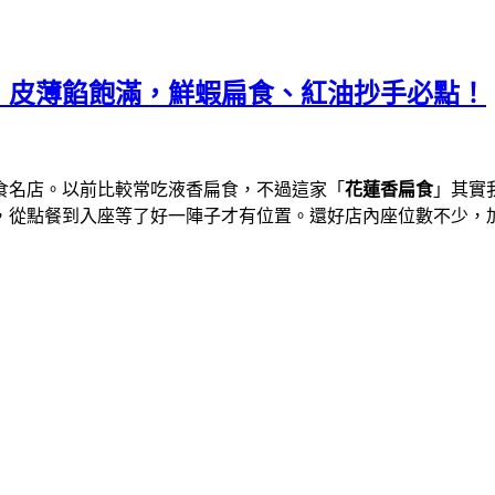
，皮薄餡飽滿，鮮蝦扁食、紅油抄手必點！
食名店。以前比較常吃液香扁食，不過這家「
花蓮香扁食
」其實
，從點餐到入座等了好一陣子才有位置。還好店內座位數不少，