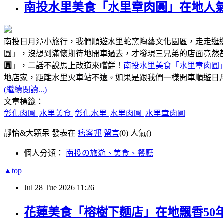
南投水里美食「水里章肉圓」在地人氣
南投日月潭小旅行，我們順遊水里蛇窯陶藝文化園區，走走逛
圓」，沒想到滿懷期待地開車過去，才發現三兄弟的店面竟然
圓
」，二話不說馬上改道來嚐鮮！
南投水里美食「水里章肉圓
距離水里火車站不遠
地店家，
。如果是跟我們一樣開車順遊日
(繼續閱讀...)
文章標籤：
彰化肉圓
水里美食
彰化水里
水里肉圓
水里章肉圓
靜怡&大顆呆 發表在
痞客邦
留言
(0)
人氣(
)
個人分類：
南投の旅遊、美食、餐廳
▲top
Jul
28
Tue
2026
11:26
花蓮美食「榕樹下麵店」在地飄香50