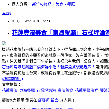
個人分類：
新竹の旅遊、美食、餐廳
▲top
Aug
05
Wed
2026
15:23
花蓮豐濱美食「東海餐廳」石梯坪漁
這趟花東旅行一路沿著台11線南下，從花蓮玩到台東，中午
來。東海餐廳的外觀看起來就像一般住家，沒有華麗裝潢，也
點。這天我們非假日下午前往，店裡只有我們一桌客人，老闆
石梯坪漁港隱藏版平價海鮮小吃！新鮮魚貨現點現煮！
東海餐
不論是從花蓮往台東，或是從台東往花蓮旅行，都很適合安排成
(繼續閱讀...)
文章標籤：
花蓮豐濱
東海餐廳
石梯坪漁港
豐濱美食
花蓮平價海鮮
豐濱
靜怡&大顆呆 發表在
痞客邦
留言
(0)
人氣(
)