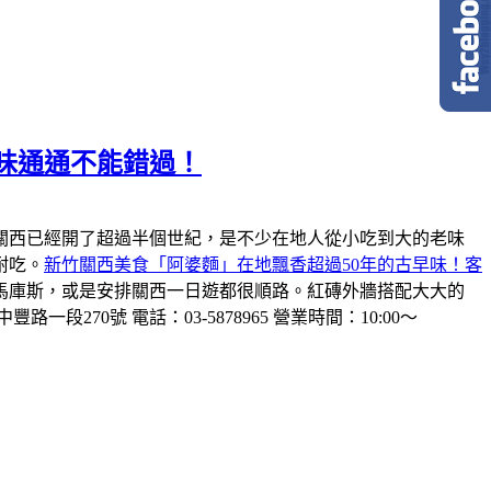
味通通不能錯過！
關西已經開了超過半個世紀，是不少在地人從小吃到大的老味
耐吃。
新竹關西美食「阿婆麵」在地飄香超過50年的古早味！客
馬庫斯，或是安排關西一日遊都很順路。紅磚外牆搭配大大的
一段270號 電話：03-5878965 營業時間：10:00～