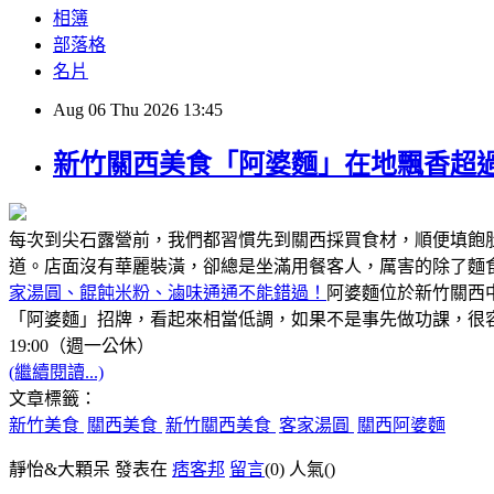
相簿
部落格
名片
Aug
06
Thu
2026
13:45
新竹關西美食「阿婆麵」在地飄香超過
每次到尖石露營前，我們都習慣先到關西採買食材，順便填飽
道。店面沒有華麗裝潢，卻總是坐滿用餐客人，厲害的除了麵
家湯圓、餛飩米粉、滷味通通不能錯過！
阿婆麵位於新竹關西
「阿婆麵」招牌，看起來相當低調，如果不是事先做功課，很容
19:00（週一公休）
(繼續閱讀...)
文章標籤：
新竹美食
關西美食
新竹關西美食
客家湯圓
關西阿婆麵
靜怡&大顆呆 發表在
痞客邦
留言
(0)
人氣(
)