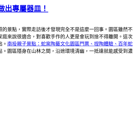
做出專屬器皿！
照的景點，實際走訪後才發現完全不是這麼一回事。園區雖然不
家庭來說很適合，對喜歡手作的人更是會玩到捨不得離開。這次
站。
南投親子景點：蛇窯陶藝文化園區門票、捏陶體驗、百年蛇
點。園區隱身在山林之間，沿途環境清幽，一抵達就能感受到濃