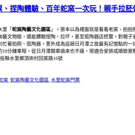
票、捏陶體驗、百年蛇窯一次玩！親手拉胚
水里「
蛇窯陶藝文化園區
」。原本以為裡面就是看看老窯、拍拍
陶藝文物館，還能體驗捏陶、拉坏，甚至逛陶器店挖寶。對親子
則忙著拍照、逛陶器，意外成為這趟日月潭之旅最有記憶點的一
約10分鐘車程，從日月潭開車過來也不遠，很適合安排成順遊景
南投縣水里鄉頂崁村回窯路16號
蛇窯
蛇窯陶藝文化園區
水里蛇窯門票