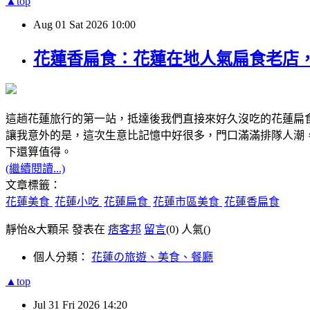
▲top
Aug
01
Sat
2026
10:00
花蓮香扁食：花蓮在地人氣扁食老店
這趟花蓮旅行的第一站，抵達後我們直接來好久沒吃的花蓮扁
讓我意外的是，這次生意比記憶中好很多，門口滿滿排隊人潮
下還算值得。
(繼續閱讀...)
文章標籤：
花蓮美食
花蓮小吃
花蓮扁食
花蓮市區美食
花蓮香扁食
靜怡&大顆呆 發表在
痞客邦
留言
(0)
人氣(
)
個人分類：
花蓮の旅遊、美食、餐廳
▲top
Jul
31
Fri
2026
14:20