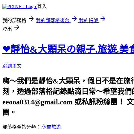
登入
我的部落格
我的部落格後台
我的帳號
登出
❤靜怡&大顆呆の親子.旅遊.美
跳到主文
嗨～我們是靜怡&大顆呆，假日不是在旅
刻，透過部落格記錄點滴日常～希望我們的文章，
eeooa0314@gmail.com 或私訊粉絲
團。
部落格全站分類：
休閒旅遊