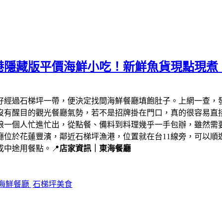
港隱藏版平價海鮮小吃！新鮮魚貨現點現煮
剛好經過石梯坪一帶，便決定找間海鮮餐廳填飽肚子。上網一查，
沒有醒目的觀光餐廳氣勢，若不是招牌掛在門口，真的很容易直
娘一個人忙進忙出，從點餐、備料到料理幾乎一手包辦，雖然需
廳位於花蓮豐濱，鄰近石梯坪漁港，位置就在台11線旁，可以順
中途用餐點。📍
店家資訊｜東海餐廳
海鮮餐廳
石梯坪美食