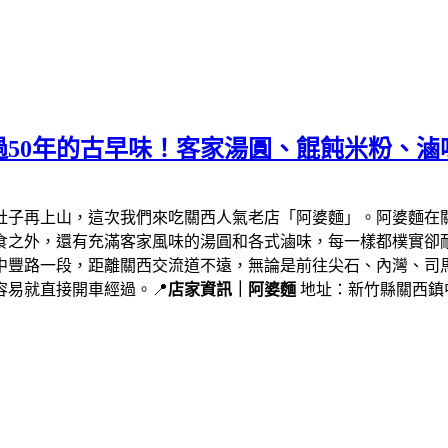
50年的古早味！客家湯圓、餛飩米粉、滷
肚子再上山，這次我們來吃關西人氣老店「阿婆麵」。阿婆麵在
食之外，還有充滿客家風味的湯圓和各式滷味，每一樣都樸實卻
中豐路一段，距離關西交流道不遠，無論是前往尖石、內灣、司
易就直接開車經過。📍
店家資訊｜阿婆麵
地址：新竹縣關西鎮中豐路