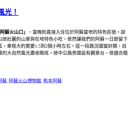
風光！
阿蘇火山口」
，當晚則直接入住位於阿蘇當地的特色民宿。說
沿途壯麗的山景與在地特色小吃，依然讓我們的阿蘇一日遊留下
，車程大約需要1.5到2個小時左右。這一段路況還蠻好開，自
偉的大自然風光盡收眼底。途中公路旁還設有觀景台，很適合隨
阿蘇
阿蘇火山博物館
熊本阿蘇