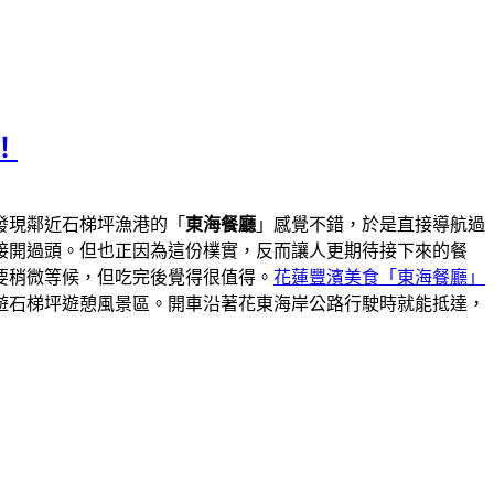
！
發現鄰近石梯坪漁港的「
東海餐廳
」感覺不錯，於是直接導航過
接開過頭。但也正因為這份樸實，反而讓人更期待接下來的餐
要稍微等候，但吃完後覺得很值得。
花蓮豐濱美食「東海餐廳」
遊石梯坪遊憩風景區。開車沿著花東海岸公路行駛時就能抵達，