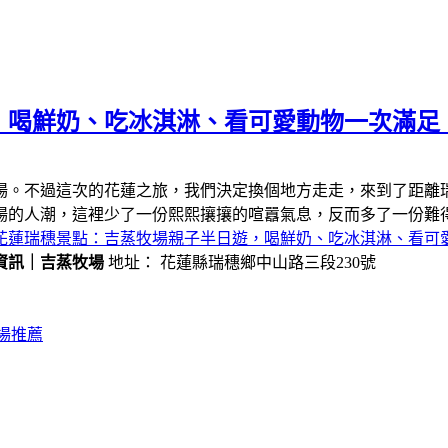
，喝鮮奶、吃冰淇淋、看可愛動物一次滿足
場。不過這次的花蓮之旅，我們決定換個地方走走，來到了距離
場的人潮，這裡少了一份熙熙攘攘的喧囂氣息，反而多了一份難
花蓮瑞穗景點：吉蒸牧場親子半日遊，喝鮮奶、吃冰淇淋、看可
資訊｜吉蒸牧場
地址： 花蓮縣瑞穗鄉中山路三段230號
場推薦