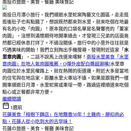
南投の旅遊、美食、餐廳
美味食記
南投日月潭小旅行，我們順遊水里蛇窯陶藝文化園區，走走逛
逛後肚子也有點餓了，想說既然都來到水里，就來吃個在地最
有名的小吃「肉圓」！原本我的口袋名單是名聲響亮的「董家
肉圓」，沒想到滿懷期待地開車過去，才發現三兄弟的店面竟
然都已經休息打烊了。不過沒關係，旅行中的小意外往往就是
巧遇美味的開始！我們立刻掏出手機搜尋，發現附近這家「
水
里章肉圓
」，二話不說馬上改道來嚐鮮！
南投水里美食「水里
章肉圓」在地人氣肉圓推薦，Q彈外皮配白醬超涮嘴!
水里章
肉圓位於水里民權路上，就在熱鬧的街道邊，附近大多是當地
的住宅與在地店家，距離水里火車站不遠。如果是跟我們一樣
開車順遊日月潭、水里蛇窯或車埕一帶，路過這裡順道來吃個
點心或正餐都非常方便。
繼續閱讀
1週前
花蓮美食「榕樹下麵店」在地飄香50年！土雞肉、腿扣肉必
點，花蓮人從小吃到大的古早味！
花蓮の旅遊、美食、餐廳
美味食記