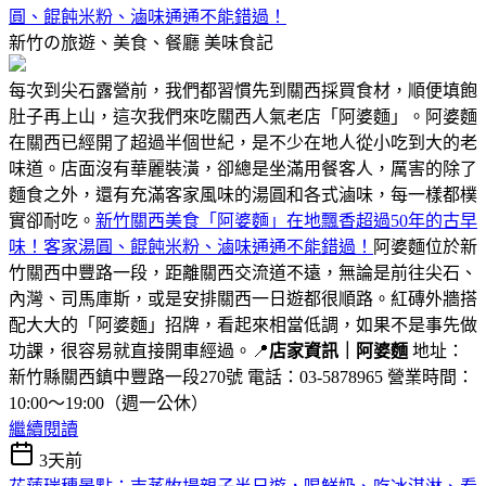
圓、餛飩米粉、滷味通通不能錯過！
新竹の旅遊、美食、餐廳
美味食記
每次到尖石露營前，我們都習慣先到關西採買食材，順便填飽
肚子再上山，這次我們來吃關西人氣老店「阿婆麵」。阿婆麵
在關西已經開了超過半個世紀，是不少在地人從小吃到大的老
味道。店面沒有華麗裝潢，卻總是坐滿用餐客人，厲害的除了
麵食之外，還有充滿客家風味的湯圓和各式滷味，每一樣都樸
實卻耐吃。
新竹關西美食「阿婆麵」在地飄香超過50年的古早
味！客家湯圓、餛飩米粉、滷味通通不能錯過！
阿婆麵位於新
竹關西中豐路一段，距離關西交流道不遠，無論是前往尖石、
內灣、司馬庫斯，或是安排關西一日遊都很順路。紅磚外牆搭
配大大的「阿婆麵」招牌，看起來相當低調，如果不是事先做
功課，很容易就直接開車經過。📍
店家資訊｜阿婆麵
地址：
新竹縣關西鎮中豐路一段270號 電話：03-5878965 營業時間：
10:00～19:00（週一公休）
繼續閱讀
3天前