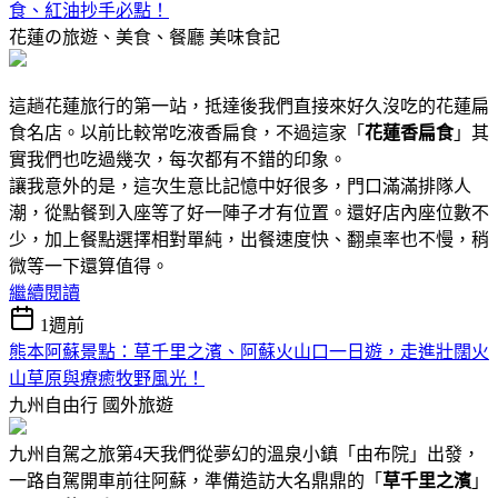
食、紅油抄手必點！
花蓮の旅遊、美食、餐廳
美味食記
這趟花蓮旅行的第一站，抵達後我們直接來好久沒吃的花蓮扁
食名店。以前比較常吃液香扁食，不過這家「
花蓮香扁食
」其
實我們也吃過幾次，每次都有不錯的印象。
讓我意外的是，這次生意比記憶中好很多，門口滿滿排隊人
潮，從點餐到入座等了好一陣子才有位置。還好店內座位數不
少，加上餐點選擇相對單純，出餐速度快、翻桌率也不慢，稍
微等一下還算值得。
繼續閱讀
1週前
熊本阿蘇景點：草千里之濱、阿蘇火山口一日遊，走進壯闊火
山草原與療癒牧野風光！
九州自由行
國外旅遊
九州自駕之旅第4天我們從夢幻的溫泉小鎮「由布院」出發，
一路自駕開車前往阿蘇，準備造訪大名鼎鼎的「
草千里之濱
」