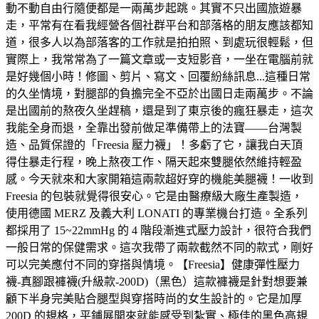
動不動自由行隨便都是一兩萬步起跳。其實不只出國旅遊暴
走，平常有在看我經營各個社群平台和部落格的朋友應該都知
道，很多人以為部落客的工作就是拍拍照、到處玩很輕鬆，但
實際上，我常常為了一篇文章或一支短影音，一坐在電腦前就
是好幾個小時！修圖、剪片、寫文、回覆紛絲訊息...這種日常
的久坐情境，對腿部的負擔完全不亞於出國日走兩萬步。不論
是出國前的熬夜久坐趕稿，還是到了東京後的瘋狂暴走，這次
我能全身而退，全靠出發前做足準備帶上的法寶——台灣製
造、品質保證的「Freesia 壓力襪」！多虧了它，讓我白天頂
得住暴走行程，晚上熬夜工作、隔天起來雙腿依然維持輕盈
感。今天就來和大家開箱這兩款超好穿的機能美腿襪！一收到
Freesia 的包裝就覺得很安心。它是由醫療級大廠生產製造，
使用德國 MERZ 及義大利 LONATI 的專業機台打造。全系列
都採用了 15~22mmHg 的 4 階段漸進式壓力設計，很符合我們
一般日常的保健需求。這次我帶了兩款截然不同的款式，剛好
可以完美應付不同的穿搭與情境。【Freesia】健康彈性壓力
襪-真腳跟褲襪(升級款-200D)（黑色）這款褲襪是針對想要兼
顧下半身完美貼合腿型與穿搭時尚的女生設計的。它是加厚
200D 的規格，平鋪展開來就能感受到紮實、極佳的黑色高規