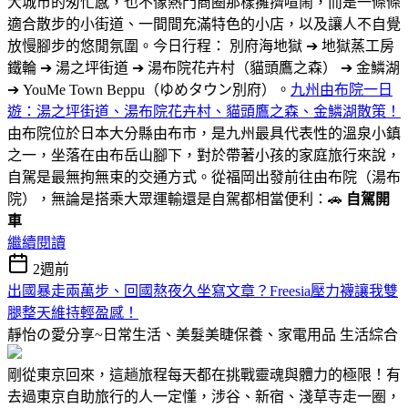
大城市的匆忙感，也不像熱門商圈那樣擁擠喧鬧，而是一條條
適合散步的小街道、一間間充滿特色的小店，以及讓人不自覺
放慢腳步的悠閒氛圍。今日行程： 別府海地獄 ➔ 地獄蒸工房
鐵輪 ➔ 湯之坪街道 ➔ 湯布院花卉村（貓頭鷹之森） ➔ 金鱗湖
➔ YouMe Town Beppu（ゆめタウン別府）。
九州由布院一日
遊：湯之坪街道、湯布院花卉村、貓頭鷹之森、金鱗湖散策！
由布院位於日本大分縣由布市，是九州最具代表性的溫泉小鎮
之一，坐落在由布岳山腳下，對於帶著小孩的家庭旅行來說，
自駕是最無拘無束的交通方式。從福岡出發前往由布院（湯布
院），無論是搭乘大眾運輸還是自駕都相當便利：🚗
自駕開
車
繼續閱讀
2週前
出國暴走兩萬步、回國熬夜久坐寫文章？Freesia壓力襪讓我雙
腿整天維持輕盈感！
靜怡の愛分享~日常生活、美髮美睫保養、家電用品
生活綜合
剛從東京回來，這趟旅程每天都在挑戰靈魂與體力的極限！有
去過東京自助旅行的人一定懂，涉谷、新宿、淺草寺走一圈，