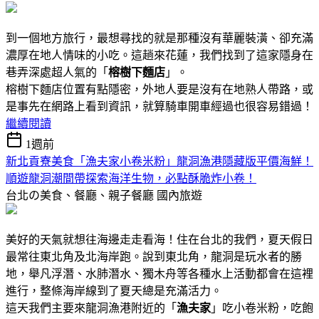
到一個地方旅行，最想尋找的就是那種沒有華麗裝潢、卻充滿
濃厚在地人情味的小吃。這趟來花蓮，我們找到了這家隱身在
巷弄深處超人氣的「
榕樹下麵店
」。
榕樹下麵店位置有點隱密，外地人要是沒有在地熟人帶路，或
是事先在網路上看到資訊，就算騎車開車經過也很容易錯過！
繼續閱讀
1週前
新北貢寮美食「漁夫家小卷米粉」龍洞漁港隱藏版平價海鮮！
順遊龍洞潮間帶探索海洋生物，必點酥脆炸小卷！
台北の美食、餐廳、親子餐廳
國內旅遊
美好的天氣就想往海邊走走看海！住在台北的我們，夏天假日
最常往東北角及北海岸跑。說到東北角，龍洞是玩水者的勝
地，舉凡浮潛、水肺潛水、獨木舟等各種水上活動都會在這裡
進行，整條海岸線到了夏天總是充滿活力。
這天我們主要來龍洞漁港附近的「
漁夫家
」吃小卷米粉，吃飽