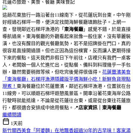
花蓮の旅遊、美食、餐廳
美味食記
這趟花東旅行一路沿著台11線南下，從花蓮玩到台東，中午剛
好經過石梯坪一帶，便決定找間海鮮餐廳填飽肚子。上網一
查，發現鄰近石梯坪漁港的「
東海餐廳
」感覺不錯，於是直接
導航過來。東海餐廳的外觀看起來就像一般住家，沒有華麗裝
潢，也沒有醒目的觀光餐廳氣勢，若不是招牌掛在門口，真的
很容易直接開過頭。但也正因為這份樸實，反而讓人更期待接
下來的餐點。這天我們非假日下午前往，店裡只有我們一桌客
人，老闆娘一個人忙進忙出，從點餐、備料到料理幾乎一手包
辦，雖然需要稍微等候，但吃完後覺得很值得。
花蓮豐濱美食
「東海餐廳」石梯坪漁港隱藏版平價海鮮小吃！新鮮魚貨現點
現煮！
東海餐廳位於花蓮豐濱，鄰近石梯坪漁港，位置就在台
11線旁，可以順遊石梯坪遊憩風景區。開車沿著花東海岸公路
行駛時就能抵達，不論是從花蓮往台東，或是從台東往花蓮旅
行，都很適合安排成中途用餐點。📍
店家資訊｜東海餐廳
繼續閱讀
1天前
新竹關西美食「阿婆麵」在地飄香超過50年的古早味！客家湯