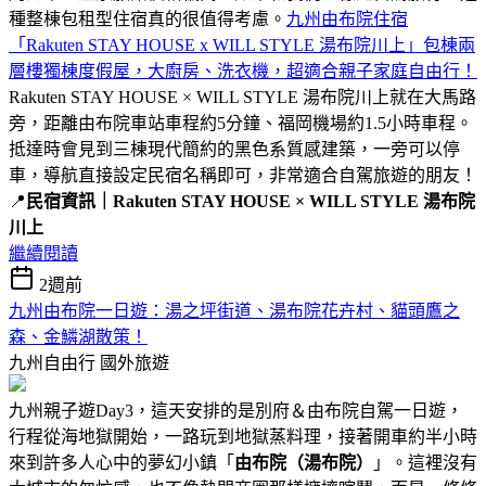
種整棟包租型住宿真的很值得考慮。
九州由布院住宿
「Rakuten STAY HOUSE x WILL STYLE 湯布院川上」包棟兩
層樓獨棟度假屋，大廚房、洗衣機，超適合親子家庭自由行！
Rakuten STAY HOUSE × WILL STYLE 湯布院川上就在大馬路
旁，距離由布院車站車程約5分鐘、福岡機場約1.5小時車程。
抵達時會見到三棟現代簡約的黑色系質感建築，一旁可以停
車，導航直接設定民宿名稱即可，非常適合自駕旅遊的朋友！
📍
民宿資訊｜Rakuten STAY HOUSE × WILL STYLE 湯布院
川上
繼續閱讀
2週前
九州由布院一日遊：湯之坪街道、湯布院花卉村、貓頭鷹之
森、金鱗湖散策！
九州自由行
國外旅遊
九州親子遊Day3，這天安排的是別府＆由布院自駕一日遊，
行程從海地獄開始，一路玩到地獄蒸料理，接著開車約半小時
來到許多人心中的夢幻小鎮「
由布院（湯布院）
」。這裡沒有