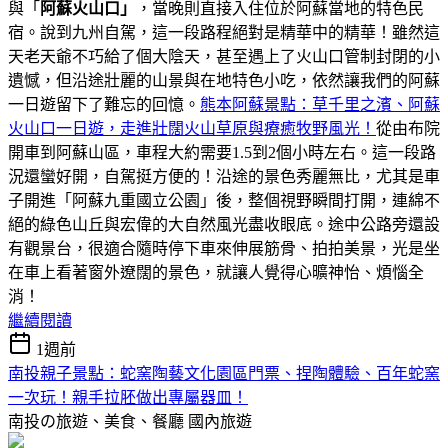
與「
阿蘇火山口」
，當晚則直接入住位於阿蘇當地的特色民
宿。說到九州自駕，這一段路程絕對是精華中的精華！雖然這
天老天爺不巧給了個大陰天，甚至遇上了火山口管制封閉的小
遺憾，但沿途壯麗的山景與在地特色小吃，依然讓我們的阿蘇
一日遊留下了難忘的回憶。
熊本阿蘇景點：草千里之濱、阿蘇
火山口一日遊，走進壯闊火山草原與療癒牧野風光！
從由布院
開車到阿蘇山區，車程大約需要1.5到2個小時左右。這一段路
況還蠻好開，自駕挺方便的！沿途的景色秀麗無比，尤其是車
子開進「阿蘇九重國立公園」後，整個視野瞬間打開，連綿不
絕的綠色山丘與宏偉的大自然風光盡收眼底。途中公路旁還設
有觀景台，很適合隨時停下車來伸展筋骨、拍拍美景，光是坐
在車上看著窗外遼闊的景色，就讓人覺得心曠神怡、煩惱全
消！
繼續閱讀
1週前
南投親子景點：蛇窯陶藝文化園區門票、捏陶體驗、百年蛇窯
一次玩！親手拉胚做出專屬器皿！
南投の旅遊、美食、餐廳
國內旅遊