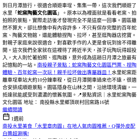
到日月潭旅行，很適合順遊車埕、集集一帶，這次我們順遊了
水里「
蛇窯陶藝文化園區
」。原本以為裡面就是看看老窯、拍
拍照的景點，實際走訪後才發現完全不是這麼一回事。園區雖
然不算大，卻比想像中有內容許多，不只有保存完整的百年蛇
窯、陶藝文物館，還能體驗捏陶、拉坏，甚至逛陶器店挖寶。
對親子家庭來說很適合，對喜歡手作的人更是會玩到捨不得離
開。這次我們全家就在這裡待了將近半天，孩子玩陶玩得超投
入，大人則忙著拍照、逛陶器，意外成為這趟日月潭之旅最有
記憶點的一站。
南投親子景點：蛇窯陶藝文化園區門票、捏陶
體驗、百年蛇窯一次玩！親手拉坏做出專屬器皿！
水里蛇窯距
離車埕車站大約10分鐘車程，從日月潭開車過來也不遠，很適
合安排成順遊景點。園區隱身在山林之間，沿途環境清幽，一
抵達就能感受到濃濃的懷舊氛圍。📍景點資訊｜水里蛇窯陶藝
文化園區 地址： 南投縣水里鄉頂崁村回窯路16號
繼續閱讀
1週前
南投水里美食「水里章肉圓」在地人氣肉圓推薦，Q彈外皮配
白醬超涮嘴!