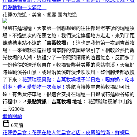
花蓮瑞穗景點：吉蒸牧場親子半日遊，喝鮮奶、吃冰淇淋、看
可愛動物一次滿足！
花蓮の旅遊、美食、餐廳
國內旅遊
說到花蓮瑞穗，大家第一個聯想到的往往都是老字號的瑞穗牧
場。不過這次的花蓮之旅，我們決定換個地方走走，來到了距
離瑞穗車站不遠的「
吉蒸牧場
」！這也是我們第一次到吉蒸牧
場，一來到就被這裡悠閒寧靜的氛圍給吸引了。相較於熱門觀
光牧場的人潮，這裡少了一份熙熙攘攘的喧囂氣息，反而多了
一份難得的清淨與自在。牧場緊鄰著美麗的秀姑巒溪，天氣好
時遠眺溪谷山景，或是沿著溪畔漫步吹吹風，整個腳步都放慢
了下來。
花蓮瑞穗景點：吉蒸牧場親子半日遊，喝鮮奶、吃冰
淇淋、看可愛動物一次滿足！
導航直接搜尋吉蒸牧場即可抵
達，有免費停車場，很適合安排在瑞穗一日遊或花蓮縱谷線的
行程中。📍
景點資訊｜吉蒸牧場
地址： 花蓮縣瑞穗鄉中山路
三段230號
繼續閱讀
6天前
花蓮香扁食：花蓮在地人氣扁食老店，皮薄餡飽滿，鮮蝦扁