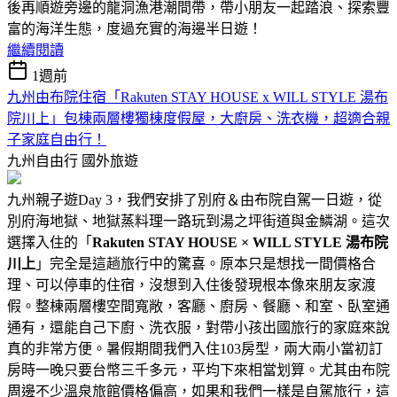
後再順遊旁邊的龍洞漁港潮間帶，帶小朋友一起踏浪、探索豐
富的海洋生態，度過充實的海邊半日遊！
繼續閱讀
1週前
九州由布院住宿「Rakuten STAY HOUSE x WILL STYLE 湯布
院川上」包棟兩層樓獨棟度假屋，大廚房、洗衣機，超適合親
子家庭自由行！
九州自由行
國外旅遊
九州親子遊Day 3，我們安排了別府＆由布院自駕一日遊，從
別府海地獄、地獄蒸料理一路玩到湯之坪街道與金鱗湖。這次
選擇入住的「
Rakuten STAY HOUSE × WILL STYLE 湯布院
川上
」完全是這趟旅行中的驚喜。原本只是想找一間價格合
理、可以停車的住宿，沒想到入住後發現根本像來朋友家渡
假。整棟兩層樓空間寬敞，客廳、廚房、餐廳、和室、臥室通
通有，還能自己下廚、洗衣服，對帶小孩出國旅行的家庭來說
真的非常方便。暑假期間我們入住103房型，兩大兩小當初訂
房時一晚只要台幣三千多元，平均下來相當划算。尤其由布院
周邊不少溫泉旅館價格偏高，如果和我們一樣是自駕旅行，這