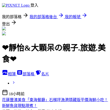
登入
我的部落格
我的部落格後台
我的帳號
登出
❤靜怡&大顆呆の親子.旅遊.美
食❤
相簿
部落格
名片
18小時前
花蓮豐濱美食「東海餐廳」石梯坪漁港隱藏版平價海鮮小吃！
新鮮魚貨現點現煮！