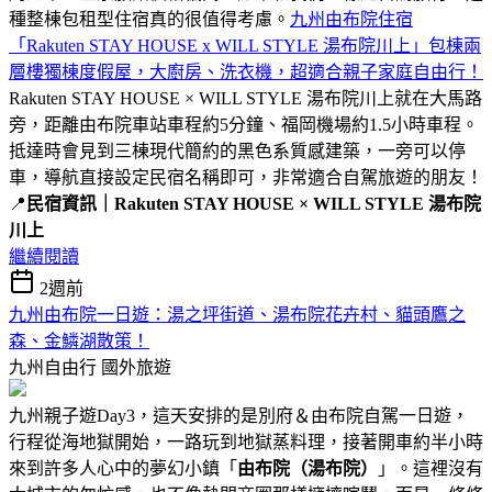
種整棟包租型住宿真的很值得考慮。
九州由布院住宿
「Rakuten STAY HOUSE x WILL STYLE 湯布院川上」包棟兩
層樓獨棟度假屋，大廚房、洗衣機，超適合親子家庭自由行！
Rakuten STAY HOUSE × WILL STYLE 湯布院川上就在大馬路
旁，距離由布院車站車程約5分鐘、福岡機場約1.5小時車程。
抵達時會見到三棟現代簡約的黑色系質感建築，一旁可以停
車，導航直接設定民宿名稱即可，非常適合自駕旅遊的朋友！
📍
民宿資訊｜Rakuten STAY HOUSE × WILL STYLE 湯布院
川上
繼續閱讀
2週前
九州由布院一日遊：湯之坪街道、湯布院花卉村、貓頭鷹之
森、金鱗湖散策！
九州自由行
國外旅遊
九州親子遊Day3，這天安排的是別府＆由布院自駕一日遊，
行程從海地獄開始，一路玩到地獄蒸料理，接著開車約半小時
來到許多人心中的夢幻小鎮「
由布院（湯布院）
」。這裡沒有