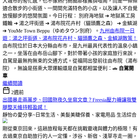
大城市的匆忙感，也不像熱門商圈那樣擁擠喧鬧，而是一條條
適合散步的小街道、一間間充滿特色的小店，以及讓人不自覺
放慢腳步的悠閒氛圍。今日行程： 別府海地獄 ➔ 地獄蒸工房
鐵輪 ➔ 湯之坪街道 ➔ 湯布院花卉村（貓頭鷹之森） ➔ 金鱗湖
➔ YouMe Town Beppu（ゆめタウン別府）。
九州由布院一日
遊：湯之坪街道、湯布院花卉村、貓頭鷹之森、金鱗湖散策！
由布院位於日本大分縣由布市，是九州最具代表性的溫泉小鎮
之一，坐落在由布岳山腳下，對於帶著小孩的家庭旅行來說，
自駕是最無拘無束的交通方式。從福岡出發前往由布院（湯布
院），無論是搭乘大眾運輸還是自駕都相當便利：🚗
自駕開
車
繼續閱讀
2週前
出國暴走兩萬步、回國熬夜久坐寫文章？Freesia壓力襪讓我雙
腿整天維持輕盈感！
靜怡の愛分享~日常生活、美髮美睫保養、家電用品
生活綜合
剛從東京回來，這趟旅程每天都在挑戰靈魂與體力的極限！有
去過東京自助旅行的人一定懂，涉谷、新宿、淺草寺走一圈，