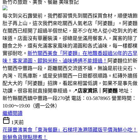
新竹の旅遊、美食、餐廳
美味食記
每次到尖石露營前，我們都習慣先到關西採買食材，順便填飽
肚子再上山，這次我們來吃關西人氣老店「阿婆麵」。阿婆麵
在關西已經開了超過半個世紀，是不少在地人從小吃到大的老
味道。店面沒有華麗裝潢，卻總是坐滿用餐客人，厲害的除了
麵食之外，還有充滿客家風味的湯圓和各式滷味，每一樣都樸
實卻耐吃。
新竹關西美食「阿婆麵」在地飄香超過50年的古早
味！客家湯圓、餛飩米粉、滷味通通不能錯過！
阿婆麵位於新
竹關西中豐路一段，距離關西交流道不遠，無論是前往尖石、
內灣、司馬庫斯，或是安排關西一日遊都很順路。紅磚外牆搭
配大大的「阿婆麵」招牌，看起來相當低調，如果不是事先做
功課，很容易就直接開車經過。📍
店家資訊｜阿婆麵
地址：
新竹縣關西鎮中豐路一段270號 電話：03-5878965 營業時間：
10:00～19:00（週一公休）
繼續閱讀
1天前
花蓮豐濱美食「東海餐廳」石梯坪漁港隱藏版平價海鮮小吃！
新鮮魚貨現點現煮！