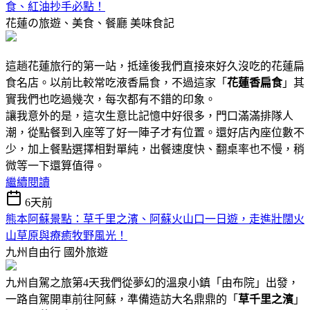
食、紅油抄手必點！
花蓮の旅遊、美食、餐廳
美味食記
這趟花蓮旅行的第一站，抵達後我們直接來好久沒吃的花蓮扁
食名店。以前比較常吃液香扁食，不過這家「
花蓮香扁食
」其
實我們也吃過幾次，每次都有不錯的印象。
讓我意外的是，這次生意比記憶中好很多，門口滿滿排隊人
潮，從點餐到入座等了好一陣子才有位置。還好店內座位數不
少，加上餐點選擇相對單純，出餐速度快、翻桌率也不慢，稍
微等一下還算值得。
繼續閱讀
6天前
熊本阿蘇景點：草千里之濱、阿蘇火山口一日遊，走進壯闊火
山草原與療癒牧野風光！
九州自由行
國外旅遊
九州自駕之旅第4天我們從夢幻的溫泉小鎮「由布院」出發，
一路自駕開車前往阿蘇，準備造訪大名鼎鼎的「
草千里之濱
」