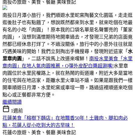
南投の旅遊、美食、餐廳
美味食記
南投日月潭小旅行，我們順遊水里蛇窯陶藝文化園區，走走逛
逛後肚子也有點餓了，想說既然都來到水里，就來吃個在地最
有名的小吃「肉圓」！原本我的口袋名單是名聲響亮的「董家
肉圓」，沒想到滿懷期待地開車過去，才發現三兄弟的店面竟
然都已經休息打烊了。不過沒關係，旅行中的小意外往往就是
巧遇美味的開始！我們立刻掏出手機搜尋，發現附近這家「
水
里章肉圓
」，二話不說馬上改道來嚐鮮！
南投水里美食「水里
章肉圓」在地人氣肉圓推薦，Q彈外皮配白醬超涮嘴!
水里章
肉圓位於水里民權路上，就在熱鬧的街道邊，附近大多是當地
的住宅與在地店家，距離水里火車站不遠。如果是跟我們一樣
開車順遊日月潭、水里蛇窯或車埕一帶，路過這裡順道來吃個
點心或正餐都非常方便。
繼續閱讀
1週前
花蓮美食「榕樹下麵店」在地飄香50年！土雞肉、腿扣肉必
點，花蓮人從小吃到大的古早味！
花蓮の旅遊、美食、餐廳
美味食記