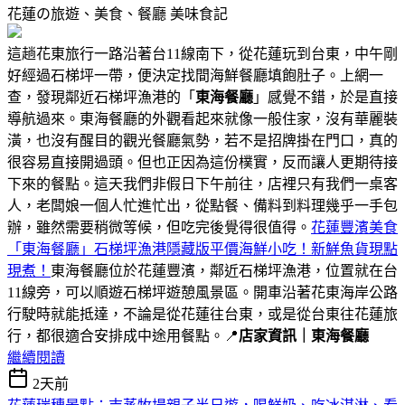
花蓮の旅遊、美食、餐廳
美味食記
這趟花東旅行一路沿著台11線南下，從花蓮玩到台東，中午剛
好經過石梯坪一帶，便決定找間海鮮餐廳填飽肚子。上網一
查，發現鄰近石梯坪漁港的「
東海餐廳
」感覺不錯，於是直接
導航過來。東海餐廳的外觀看起來就像一般住家，沒有華麗裝
潢，也沒有醒目的觀光餐廳氣勢，若不是招牌掛在門口，真的
很容易直接開過頭。但也正因為這份樸實，反而讓人更期待接
下來的餐點。這天我們非假日下午前往，店裡只有我們一桌客
人，老闆娘一個人忙進忙出，從點餐、備料到料理幾乎一手包
辦，雖然需要稍微等候，但吃完後覺得很值得。
花蓮豐濱美食
「東海餐廳」石梯坪漁港隱藏版平價海鮮小吃！新鮮魚貨現點
現煮！
東海餐廳位於花蓮豐濱，鄰近石梯坪漁港，位置就在台
11線旁，可以順遊石梯坪遊憩風景區。開車沿著花東海岸公路
行駛時就能抵達，不論是從花蓮往台東，或是從台東往花蓮旅
行，都很適合安排成中途用餐點。📍
店家資訊｜東海餐廳
繼續閱讀
2天前