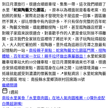
到日月潭旅行，很適合順遊車埕、集集一帶，這次我們順遊了
水里「
蛇窯陶藝文化園區
」。原本以為裡面就是看看老窯、拍
拍照的景點，實際走訪後才發現完全不是這麼一回事。園區雖
然不算大，卻比想像中有內容許多，不只有保存完整的百年蛇
窯、陶藝文物館，還能體驗捏陶、拉坏，甚至逛陶器店挖寶。
對親子家庭來說很適合，對喜歡手作的人更是會玩到捨不得離
開。這次我們全家就在這裡待了將近半天，孩子玩陶玩得超投
入，大人則忙著拍照、逛陶器，意外成為這趟日月潭之旅最有
記憶點的一站。
南投親子景點：蛇窯陶藝文化園區門票、捏陶
體驗、百年蛇窯一次玩！親手拉坏做出專屬器皿！
水里蛇窯距
離車埕車站大約10分鐘車程，從日月潭開車過來也不遠，很適
合安排成順遊景點。園區隱身在山林之間，沿途環境清幽，一
抵達就能感受到濃濃的懷舊氛圍。📍景點資訊｜水里蛇窯陶藝
文化園區 地址： 南投縣水里鄉頂崁村回窯路16號
繼續閱讀
1週前
南投水里美食「水里章肉圓」在地人氣肉圓推薦，Q彈外皮配
白醬超涮嘴!