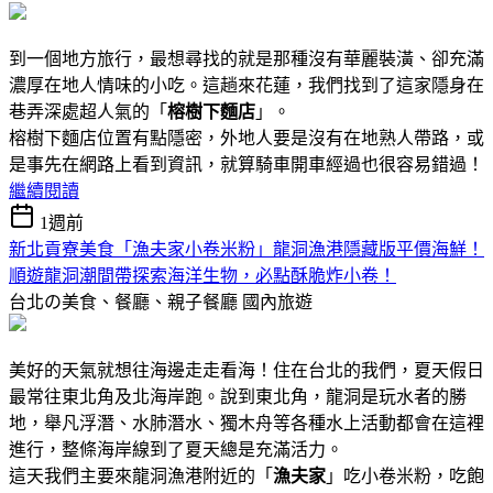
到一個地方旅行，最想尋找的就是那種沒有華麗裝潢、卻充滿
濃厚在地人情味的小吃。這趟來花蓮，我們找到了這家隱身在
巷弄深處超人氣的「
榕樹下麵店
」。
榕樹下麵店位置有點隱密，外地人要是沒有在地熟人帶路，或
是事先在網路上看到資訊，就算騎車開車經過也很容易錯過！
繼續閱讀
1週前
新北貢寮美食「漁夫家小卷米粉」龍洞漁港隱藏版平價海鮮！
順遊龍洞潮間帶探索海洋生物，必點酥脆炸小卷！
台北の美食、餐廳、親子餐廳
國內旅遊
美好的天氣就想往海邊走走看海！住在台北的我們，夏天假日
最常往東北角及北海岸跑。說到東北角，龍洞是玩水者的勝
地，舉凡浮潛、水肺潛水、獨木舟等各種水上活動都會在這裡
進行，整條海岸線到了夏天總是充滿活力。
這天我們主要來龍洞漁港附近的「
漁夫家
」吃小卷米粉，吃飽