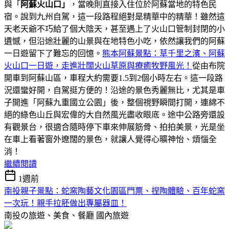
與「
阿蘇火山口」
，當晚則直接入住位於阿蘇當地的特色民
宿。說到九州自駕，這一段路程絕對是精華中的精華！雖然這
天老天爺不巧給了個大陰天，甚至遇上了火山口管制封閉的小
遺憾，但沿途壯麗的山景與在地特色小吃，依然讓我們的阿蘇
一日遊留下了難忘的回憶。
熊本阿蘇景點：草千里之濱、阿蘇
火山口一日遊，走進壯闊火山草原與療癒牧野風光！
從由布院
開車到阿蘇山區，車程大約需要1.5到2個小時左右。這一段路
況還蠻好開，自駕挺方便的！沿途的景色秀麗無比，尤其是車
子開進「阿蘇九重國立公園」後，整個視野瞬間打開，連綿不
絕的綠色山丘與宏偉的大自然風光盡收眼底。途中公路旁還設
有觀景台，很適合隨時停下車來伸展筋骨、拍拍美景，光是坐
在車上看著窗外遼闊的景色，就讓人覺得心曠神怡、煩惱全
消！
繼續閱讀
1週前
南投親子景點：蛇窯陶藝文化園區門票、捏陶體驗、百年蛇窯
一次玩！親手拉胚做出專屬器皿！
南投の旅遊、美食、餐廳
國內旅遊