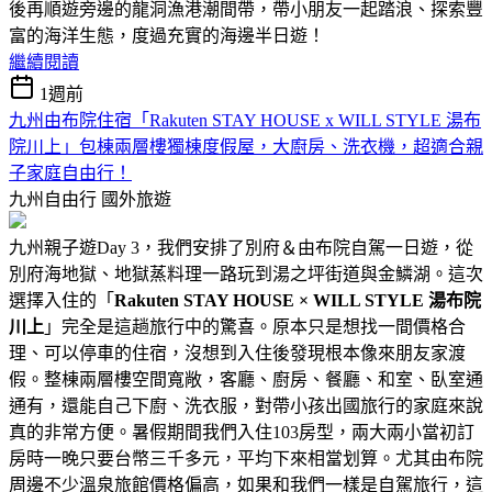
後再順遊旁邊的龍洞漁港潮間帶，帶小朋友一起踏浪、探索豐
富的海洋生態，度過充實的海邊半日遊！
繼續閱讀
1週前
九州由布院住宿「Rakuten STAY HOUSE x WILL STYLE 湯布
院川上」包棟兩層樓獨棟度假屋，大廚房、洗衣機，超適合親
子家庭自由行！
九州自由行
國外旅遊
九州親子遊Day 3，我們安排了別府＆由布院自駕一日遊，從
別府海地獄、地獄蒸料理一路玩到湯之坪街道與金鱗湖。這次
選擇入住的「
Rakuten STAY HOUSE × WILL STYLE 湯布院
川上
」完全是這趟旅行中的驚喜。原本只是想找一間價格合
理、可以停車的住宿，沒想到入住後發現根本像來朋友家渡
假。整棟兩層樓空間寬敞，客廳、廚房、餐廳、和室、臥室通
通有，還能自己下廚、洗衣服，對帶小孩出國旅行的家庭來說
真的非常方便。暑假期間我們入住103房型，兩大兩小當初訂
房時一晚只要台幣三千多元，平均下來相當划算。尤其由布院
周邊不少溫泉旅館價格偏高，如果和我們一樣是自駕旅行，這