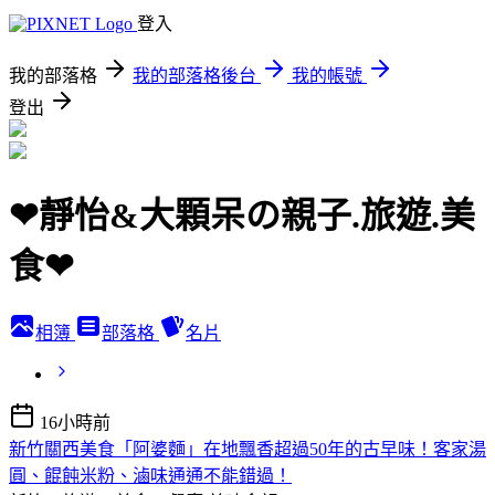
登入
我的部落格
我的部落格後台
我的帳號
登出
❤靜怡&大顆呆の親子.旅遊.美
食❤
相簿
部落格
名片
16小時前
新竹關西美食「阿婆麵」在地飄香超過50年的古早味！客家湯
圓、餛飩米粉、滷味通通不能錯過！