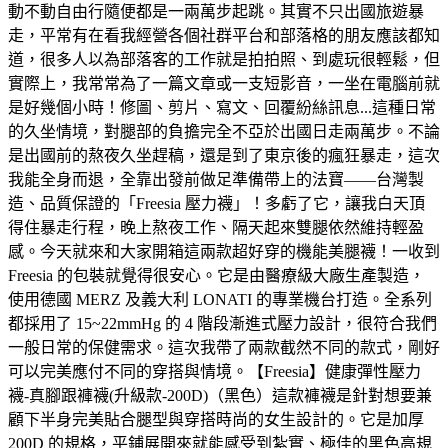
動不動自由行隨便都是一兩萬步起跳。其實不只出國旅遊暴
走，平常有在看我經營各個社群平台和部落格的朋友應該都知
道，很多人以為部落客的工作就是拍拍照、到處玩很輕鬆，但
實際上，我常常為了一篇文章或一支短影音，一坐在電腦前就
是好幾個小時！修圖、剪片、寫文、回覆紛絲訊息...這種日常
的久坐情境，對腿部的負擔完全不亞於出國日走兩萬步。不論
是出國前的熬夜久坐趕稿，還是到了東京後的瘋狂暴走，這次
我能全身而退，全靠出發前做足準備帶上的法寶——台灣製
造、品質保證的「Freesia 壓力襪」！多虧了它，讓我白天頂
得住暴走行程，晚上熬夜工作、隔天起來雙腿依然維持輕盈
感。今天就來和大家開箱這兩款超好穿的機能美腿襪！一收到
Freesia 的包裝就覺得很安心。它是由醫療級大廠生產製造，
使用德國 MERZ 及義大利 LONATI 的專業機台打造。全系列
都採用了 15~22mmHg 的 4 階段漸進式壓力設計，很符合我們
一般日常的保健需求。這次我帶了兩款截然不同的款式，剛好
可以完美應付不同的穿搭與情境。【Freesia】健康彈性壓力
襪-真腳跟褲襪(升級款-200D)（黑色）這款褲襪是針對想要兼
顧下半身完美貼合腿型與穿搭時尚的女生設計的。它是加厚
200D 的規格，平鋪展開來就能感受到紮實、極佳的黑色高規