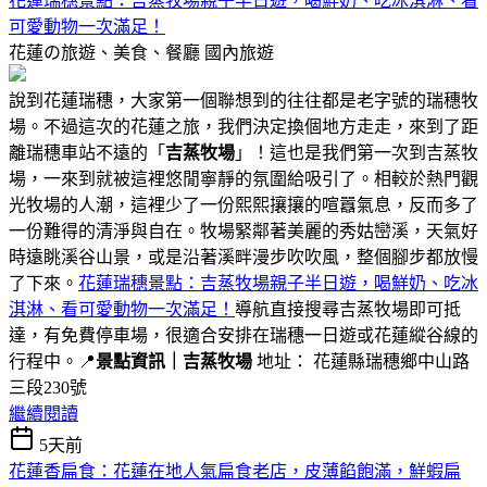
花蓮瑞穗景點：吉蒸牧場親子半日遊，喝鮮奶、吃冰淇淋、看
可愛動物一次滿足！
花蓮の旅遊、美食、餐廳
國內旅遊
說到花蓮瑞穗，大家第一個聯想到的往往都是老字號的瑞穗牧
場。不過這次的花蓮之旅，我們決定換個地方走走，來到了距
離瑞穗車站不遠的「
吉蒸牧場
」！這也是我們第一次到吉蒸牧
場，一來到就被這裡悠閒寧靜的氛圍給吸引了。相較於熱門觀
光牧場的人潮，這裡少了一份熙熙攘攘的喧囂氣息，反而多了
一份難得的清淨與自在。牧場緊鄰著美麗的秀姑巒溪，天氣好
時遠眺溪谷山景，或是沿著溪畔漫步吹吹風，整個腳步都放慢
了下來。
花蓮瑞穗景點：吉蒸牧場親子半日遊，喝鮮奶、吃冰
淇淋、看可愛動物一次滿足！
導航直接搜尋吉蒸牧場即可抵
達，有免費停車場，很適合安排在瑞穗一日遊或花蓮縱谷線的
行程中。📍
景點資訊｜吉蒸牧場
地址： 花蓮縣瑞穗鄉中山路
三段230號
繼續閱讀
5天前
花蓮香扁食：花蓮在地人氣扁食老店，皮薄餡飽滿，鮮蝦扁