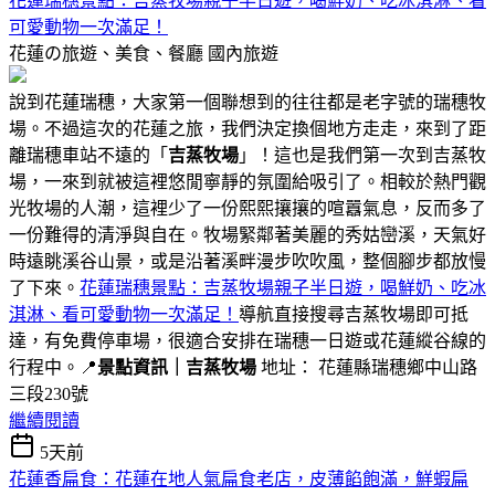
花蓮瑞穗景點：吉蒸牧場親子半日遊，喝鮮奶、吃冰淇淋、看
可愛動物一次滿足！
花蓮の旅遊、美食、餐廳
國內旅遊
說到花蓮瑞穗，大家第一個聯想到的往往都是老字號的瑞穗牧
場。不過這次的花蓮之旅，我們決定換個地方走走，來到了距
離瑞穗車站不遠的「
吉蒸牧場
」！這也是我們第一次到吉蒸牧
場，一來到就被這裡悠閒寧靜的氛圍給吸引了。相較於熱門觀
光牧場的人潮，這裡少了一份熙熙攘攘的喧囂氣息，反而多了
一份難得的清淨與自在。牧場緊鄰著美麗的秀姑巒溪，天氣好
時遠眺溪谷山景，或是沿著溪畔漫步吹吹風，整個腳步都放慢
了下來。
花蓮瑞穗景點：吉蒸牧場親子半日遊，喝鮮奶、吃冰
淇淋、看可愛動物一次滿足！
導航直接搜尋吉蒸牧場即可抵
達，有免費停車場，很適合安排在瑞穗一日遊或花蓮縱谷線的
行程中。📍
景點資訊｜吉蒸牧場
地址： 花蓮縣瑞穗鄉中山路
三段230號
繼續閱讀
5天前
花蓮香扁食：花蓮在地人氣扁食老店，皮薄餡飽滿，鮮蝦扁