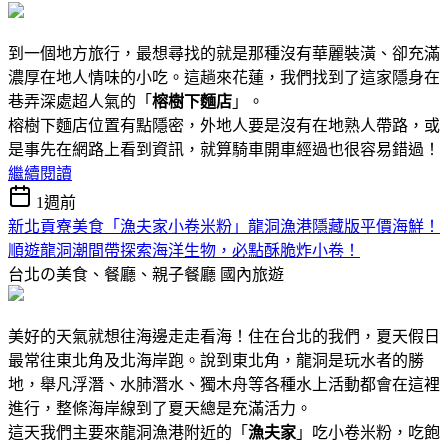
到一個地方旅行，最想尋找的就是那種沒有華麗裝潢、卻充滿
濃厚在地人情味的小吃。這趟來花蓮，我們找到了這家隱身在
巷弄深處超人氣的「
榕樹下麵店
」。
榕樹下麵店位置有點隱密，外地人要是沒有在地熟人帶路，或
是事先在網路上看到資訊，就算騎車開車經過也很容易錯過！
繼續閱讀
1週前
新北貢寮美食「漁夫家小卷米粉」龍洞漁港隱藏版平價海鮮！
順遊龍洞潮間帶探索海洋生物，必點酥脆炸小卷！
台北の美食、餐廳、親子餐廳
國內旅遊
美好的天氣就想往海邊走走看海！住在台北的我們，夏天假日
最常往東北角及北海岸跑。說到東北角，龍洞是玩水者的勝
地，舉凡浮潛、水肺潛水、獨木舟等各種水上活動都會在這裡
進行，整條海岸線到了夏天總是充滿活力。
這天我們主要來龍洞漁港附近的「
漁夫家
」吃小卷米粉，吃飽