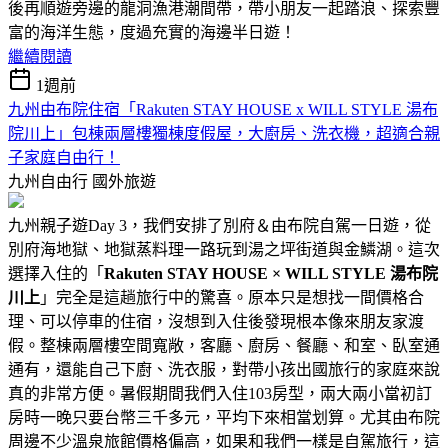
後再順遊旁邊的龍洞漁港潮間帶，帶小朋友一起踏浪、探索豐
富的海洋生態，度過充實的海邊半日遊！
繼續閱讀
1週前
九州由布院住宿「Rakuten STAY HOUSE x WILL STYLE 湯布
院川上」包棟兩層樓獨棟度假屋，大廚房、洗衣機，超適合親
子家庭自由行！
九州自由行
國外旅遊
九州親子遊Day 3，我們安排了別府＆由布院自駕一日遊，從
別府海地獄、地獄蒸料理一路玩到湯之坪街道與金鱗湖。這次
選擇入住的「
Rakuten STAY HOUSE × WILL STYLE 湯布院
川上
」完全是這趟旅行中的驚喜。原本只是想找一間價格合
理、可以停車的住宿，沒想到入住後發現根本像來朋友家渡
假。整棟兩層樓空間寬敞，客廳、廚房、餐廳、和室、臥室通
通有，還能自己下廚、洗衣服，對帶小孩出國旅行的家庭來說
真的非常方便。暑假期間我們入住103房型，兩大兩小當初訂
房時一晚只要台幣三千多元，平均下來相當划算。尤其由布院
周邊不少溫泉旅館價格偏高，如果和我們一樣是自駕旅行，這