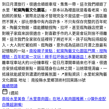
到日月潭旅行，很適合順遊車埕、集集一帶，這次我們順遊了
水里「
蛇窯陶藝文化園區
」。原本以為裡面就是看看老窯、拍
拍照的景點，實際走訪後才發現完全不是這麼一回事。園區雖
然不算大，卻比想像中有內容許多，不只有保存完整的百年蛇
窯、陶藝文物館，還能體驗捏陶、拉坏，甚至逛陶器店挖寶。
對親子家庭來說很適合，對喜歡手作的人更是會玩到捨不得離
開。這次我們全家就在這裡待了將近半天，孩子玩陶玩得超投
入，大人則忙著拍照、逛陶器，意外成為這趟日月潭之旅最有
記憶點的一站。
南投親子景點：蛇窯陶藝文化園區門票、捏陶
體驗、百年蛇窯一次玩！親手拉坏做出專屬器皿！
水里蛇窯距
離車埕車站大約10分鐘車程，從日月潭開車過來也不遠，很適
合安排成順遊景點。園區隱身在山林之間，沿途環境清幽，一
抵達就能感受到濃濃的懷舊氛圍。📍景點資訊｜水里蛇窯陶藝
文化園區 地址： 南投縣水里鄉頂崁村回窯路16號
繼續閱讀
1週前
南投水里美食「水里章肉圓」在地人氣肉圓推薦，Q彈外皮配
白醬超涮嘴!