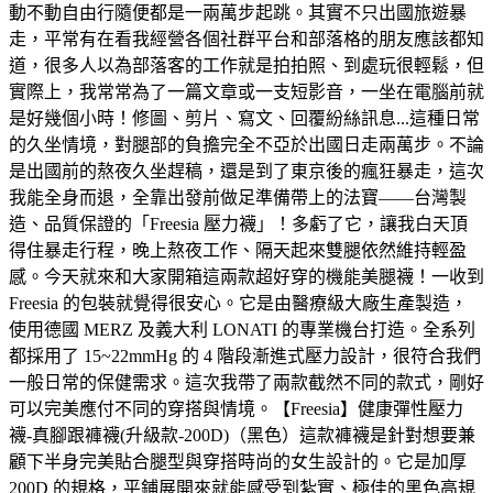
動不動自由行隨便都是一兩萬步起跳。其實不只出國旅遊暴
走，平常有在看我經營各個社群平台和部落格的朋友應該都知
道，很多人以為部落客的工作就是拍拍照、到處玩很輕鬆，但
實際上，我常常為了一篇文章或一支短影音，一坐在電腦前就
是好幾個小時！修圖、剪片、寫文、回覆紛絲訊息...這種日常
的久坐情境，對腿部的負擔完全不亞於出國日走兩萬步。不論
是出國前的熬夜久坐趕稿，還是到了東京後的瘋狂暴走，這次
我能全身而退，全靠出發前做足準備帶上的法寶——台灣製
造、品質保證的「Freesia 壓力襪」！多虧了它，讓我白天頂
得住暴走行程，晚上熬夜工作、隔天起來雙腿依然維持輕盈
感。今天就來和大家開箱這兩款超好穿的機能美腿襪！一收到
Freesia 的包裝就覺得很安心。它是由醫療級大廠生產製造，
使用德國 MERZ 及義大利 LONATI 的專業機台打造。全系列
都採用了 15~22mmHg 的 4 階段漸進式壓力設計，很符合我們
一般日常的保健需求。這次我帶了兩款截然不同的款式，剛好
可以完美應付不同的穿搭與情境。【Freesia】健康彈性壓力
襪-真腳跟褲襪(升級款-200D)（黑色）這款褲襪是針對想要兼
顧下半身完美貼合腿型與穿搭時尚的女生設計的。它是加厚
200D 的規格，平鋪展開來就能感受到紮實、極佳的黑色高規