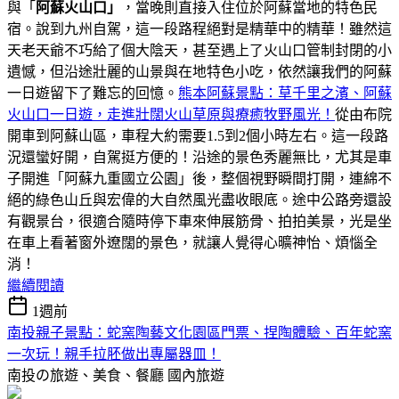
與「
阿蘇火山口」
，當晚則直接入住位於阿蘇當地的特色民
宿。說到九州自駕，這一段路程絕對是精華中的精華！雖然這
天老天爺不巧給了個大陰天，甚至遇上了火山口管制封閉的小
遺憾，但沿途壯麗的山景與在地特色小吃，依然讓我們的阿蘇
一日遊留下了難忘的回憶。
熊本阿蘇景點：草千里之濱、阿蘇
火山口一日遊，走進壯闊火山草原與療癒牧野風光！
從由布院
開車到阿蘇山區，車程大約需要1.5到2個小時左右。這一段路
況還蠻好開，自駕挺方便的！沿途的景色秀麗無比，尤其是車
子開進「阿蘇九重國立公園」後，整個視野瞬間打開，連綿不
絕的綠色山丘與宏偉的大自然風光盡收眼底。途中公路旁還設
有觀景台，很適合隨時停下車來伸展筋骨、拍拍美景，光是坐
在車上看著窗外遼闊的景色，就讓人覺得心曠神怡、煩惱全
消！
繼續閱讀
1週前
南投親子景點：蛇窯陶藝文化園區門票、捏陶體驗、百年蛇窯
一次玩！親手拉胚做出專屬器皿！
南投の旅遊、美食、餐廳
國內旅遊