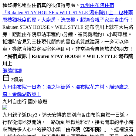
種整棟包租型住宿真的很值得考慮。
九州由布院住宿
「Rakuten STAY HOUSE x WILL STYLE 湯布院川上」包棟兩
層樓獨棟度假屋，大廚房、洗衣機，超適合親子家庭自由行！
Rakuten STAY HOUSE × WILL STYLE 湯布院川上就在大馬路
旁，距離由布院車站車程約5分鐘、福岡機場約1.5小時車程。
抵達時會見到三棟現代簡約的黑色系質感建築，一旁可以停
車，導航直接設定民宿名稱即可，非常適合自駕旅遊的朋友！
📍
民宿資訊｜Rakuten STAY HOUSE × WILL STYLE 湯布院
川上
繼續閱讀
2週前
九州由布院一日遊：湯之坪街道、湯布院花卉村、貓頭鷹之
森、金鱗湖散策！
九州自由行
國外旅遊
九州親子遊Day3，這天安排的是別府＆由布院自駕一日遊，
行程從海地獄開始，一路玩到地獄蒸料理，接著開車約半小時
來到許多人心中的夢幻小鎮「
由布院（湯布院）
」。這裡沒有