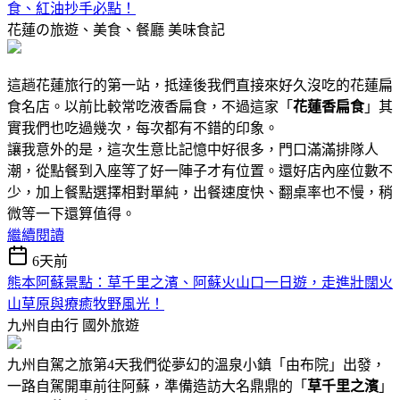
食、紅油抄手必點！
花蓮の旅遊、美食、餐廳
美味食記
這趟花蓮旅行的第一站，抵達後我們直接來好久沒吃的花蓮扁
食名店。以前比較常吃液香扁食，不過這家「
花蓮香扁食
」其
實我們也吃過幾次，每次都有不錯的印象。
讓我意外的是，這次生意比記憶中好很多，門口滿滿排隊人
潮，從點餐到入座等了好一陣子才有位置。還好店內座位數不
少，加上餐點選擇相對單純，出餐速度快、翻桌率也不慢，稍
微等一下還算值得。
繼續閱讀
6天前
熊本阿蘇景點：草千里之濱、阿蘇火山口一日遊，走進壯闊火
山草原與療癒牧野風光！
九州自由行
國外旅遊
九州自駕之旅第4天我們從夢幻的溫泉小鎮「由布院」出發，
一路自駕開車前往阿蘇，準備造訪大名鼎鼎的「
草千里之濱
」