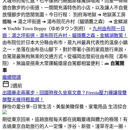
大城市的匆忙感，也不像熱門商圈那樣擁擠喧鬧，而是一條條
適合散步的小街道、一間間充滿特色的小店，以及讓人不自覺
放慢腳步的悠閒氛圍。今日行程： 別府海地獄 ➔ 地獄蒸工房
鐵輪 ➔ 湯之坪街道 ➔ 湯布院花卉村（貓頭鷹之森） ➔ 金鱗湖
➔ YouMe Town Beppu（ゆめタウン別府）。
九州由布院一日
遊：湯之坪街道、湯布院花卉村、貓頭鷹之森、金鱗湖散策！
由布院位於日本大分縣由布市，是九州最具代表性的溫泉小鎮
之一，坐落在由布岳山腳下，對於帶著小孩的家庭旅行來說，
自駕是最無拘無束的交通方式。從福岡出發前往由布院（湯布
院），無論是搭乘大眾運輸還是自駕都相當便利：🚗
自駕開
車
繼續閱讀
2週前
出國暴走兩萬步、回國熬夜久坐寫文章？Freesia壓力襪讓我雙
腿整天維持輕盈感！
靜怡の愛分享~日常生活、美髮美睫保養、家電用品
生活綜合
剛從東京回來，這趟旅程每天都在挑戰靈魂與體力的極限！有
去過東京自助旅行的人一定懂，涉谷、新宿、淺草寺走一圈，