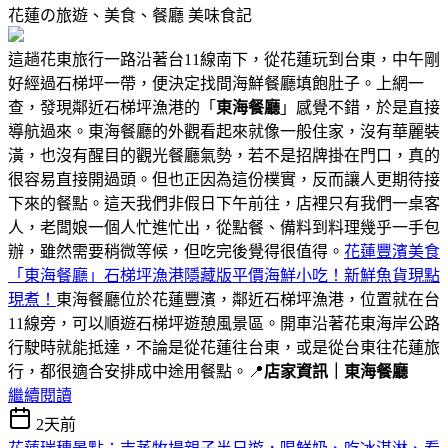
花蓮の旅遊、美食、餐廳
美味食記
這趟花東旅行一路沿著台11線南下，從花蓮玩到台東，中午剛
好經過石梯坪一帶，便決定找間海鮮餐廳填飽肚子。上網一
查，發現鄰近石梯坪漁港的「
東海餐廳
」感覺不錯，於是直接
導航過來。東海餐廳的外觀看起來就像一般住家，沒有華麗裝
潢，也沒有醒目的觀光餐廳氣勢，若不是招牌掛在門口，真的
很容易直接開過頭。但也正因為這份樸實，反而讓人更期待接
下來的餐點。這天我們非假日下午前往，店裡只有我們一桌客
人，老闆娘一個人忙進忙出，從點餐、備料到料理幾乎一手包
辦，雖然需要稍微等候，但吃完後覺得很值得。
花蓮豐濱美食
「東海餐廳」石梯坪漁港隱藏版平價海鮮小吃！新鮮魚貨現點
現煮！
東海餐廳位於花蓮豐濱，鄰近石梯坪漁港，位置就在台
11線旁，可以順遊石梯坪遊憩風景區。開車沿著花東海岸公路
行駛時就能抵達，不論是從花蓮往台東，或是從台東往花蓮旅
行，都很適合安排成中途用餐點。📍
店家資訊｜東海餐廳
繼續閱讀
2天前