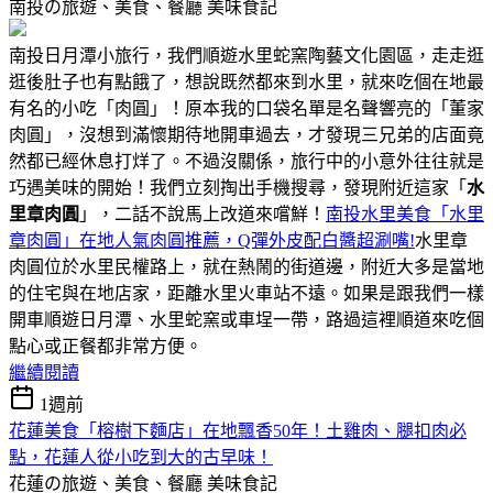
南投の旅遊、美食、餐廳
美味食記
南投日月潭小旅行，我們順遊水里蛇窯陶藝文化園區，走走逛
逛後肚子也有點餓了，想說既然都來到水里，就來吃個在地最
有名的小吃「肉圓」！原本我的口袋名單是名聲響亮的「董家
肉圓」，沒想到滿懷期待地開車過去，才發現三兄弟的店面竟
然都已經休息打烊了。不過沒關係，旅行中的小意外往往就是
巧遇美味的開始！我們立刻掏出手機搜尋，發現附近這家「
水
里章肉圓
」，二話不說馬上改道來嚐鮮！
南投水里美食「水里
章肉圓」在地人氣肉圓推薦，Q彈外皮配白醬超涮嘴!
水里章
肉圓位於水里民權路上，就在熱鬧的街道邊，附近大多是當地
的住宅與在地店家，距離水里火車站不遠。如果是跟我們一樣
開車順遊日月潭、水里蛇窯或車埕一帶，路過這裡順道來吃個
點心或正餐都非常方便。
繼續閱讀
1週前
花蓮美食「榕樹下麵店」在地飄香50年！土雞肉、腿扣肉必
點，花蓮人從小吃到大的古早味！
花蓮の旅遊、美食、餐廳
美味食記