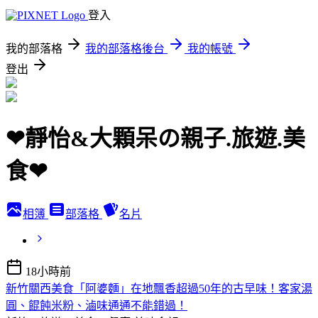
登入
我的部落格
我的部落格後台
我的帳號
登出
❤靜怡&大顆呆の親子.旅遊.美
食❤
相簿
部落格
名片
18小時前
新竹關西美食「阿婆麵」在地飄香超過50年的古早味！客家湯
圓、餛飩米粉、滷味通通不能錯過！