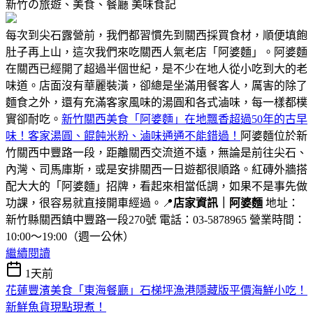
新竹の旅遊、美食、餐廳
美味食記
每次到尖石露營前，我們都習慣先到關西採買食材，順便填飽
肚子再上山，這次我們來吃關西人氣老店「阿婆麵」。阿婆麵
在關西已經開了超過半個世紀，是不少在地人從小吃到大的老
味道。店面沒有華麗裝潢，卻總是坐滿用餐客人，厲害的除了
麵食之外，還有充滿客家風味的湯圓和各式滷味，每一樣都樸
實卻耐吃。
新竹關西美食「阿婆麵」在地飄香超過50年的古早
味！客家湯圓、餛飩米粉、滷味通通不能錯過！
阿婆麵位於新
竹關西中豐路一段，距離關西交流道不遠，無論是前往尖石、
內灣、司馬庫斯，或是安排關西一日遊都很順路。紅磚外牆搭
配大大的「阿婆麵」招牌，看起來相當低調，如果不是事先做
功課，很容易就直接開車經過。📍
店家資訊｜阿婆麵
地址：
新竹縣關西鎮中豐路一段270號 電話：03-5878965 營業時間：
10:00～19:00（週一公休）
繼續閱讀
1天前
花蓮豐濱美食「東海餐廳」石梯坪漁港隱藏版平價海鮮小吃！
新鮮魚貨現點現煮！