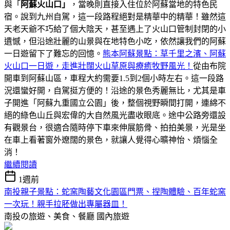
與「
阿蘇火山口」
，當晚則直接入住位於阿蘇當地的特色民
宿。說到九州自駕，這一段路程絕對是精華中的精華！雖然這
天老天爺不巧給了個大陰天，甚至遇上了火山口管制封閉的小
遺憾，但沿途壯麗的山景與在地特色小吃，依然讓我們的阿蘇
一日遊留下了難忘的回憶。
熊本阿蘇景點：草千里之濱、阿蘇
火山口一日遊，走進壯闊火山草原與療癒牧野風光！
從由布院
開車到阿蘇山區，車程大約需要1.5到2個小時左右。這一段路
況還蠻好開，自駕挺方便的！沿途的景色秀麗無比，尤其是車
子開進「阿蘇九重國立公園」後，整個視野瞬間打開，連綿不
絕的綠色山丘與宏偉的大自然風光盡收眼底。途中公路旁還設
有觀景台，很適合隨時停下車來伸展筋骨、拍拍美景，光是坐
在車上看著窗外遼闊的景色，就讓人覺得心曠神怡、煩惱全
消！
繼續閱讀
1週前
南投親子景點：蛇窯陶藝文化園區門票、捏陶體驗、百年蛇窯
一次玩！親手拉胚做出專屬器皿！
南投の旅遊、美食、餐廳
國內旅遊