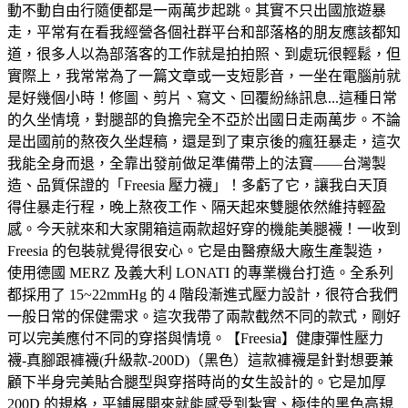
動不動自由行隨便都是一兩萬步起跳。其實不只出國旅遊暴
走，平常有在看我經營各個社群平台和部落格的朋友應該都知
道，很多人以為部落客的工作就是拍拍照、到處玩很輕鬆，但
實際上，我常常為了一篇文章或一支短影音，一坐在電腦前就
是好幾個小時！修圖、剪片、寫文、回覆紛絲訊息...這種日常
的久坐情境，對腿部的負擔完全不亞於出國日走兩萬步。不論
是出國前的熬夜久坐趕稿，還是到了東京後的瘋狂暴走，這次
我能全身而退，全靠出發前做足準備帶上的法寶——台灣製
造、品質保證的「Freesia 壓力襪」！多虧了它，讓我白天頂
得住暴走行程，晚上熬夜工作、隔天起來雙腿依然維持輕盈
感。今天就來和大家開箱這兩款超好穿的機能美腿襪！一收到
Freesia 的包裝就覺得很安心。它是由醫療級大廠生產製造，
使用德國 MERZ 及義大利 LONATI 的專業機台打造。全系列
都採用了 15~22mmHg 的 4 階段漸進式壓力設計，很符合我們
一般日常的保健需求。這次我帶了兩款截然不同的款式，剛好
可以完美應付不同的穿搭與情境。【Freesia】健康彈性壓力
襪-真腳跟褲襪(升級款-200D)（黑色）這款褲襪是針對想要兼
顧下半身完美貼合腿型與穿搭時尚的女生設計的。它是加厚
200D 的規格，平鋪展開來就能感受到紮實、極佳的黑色高規