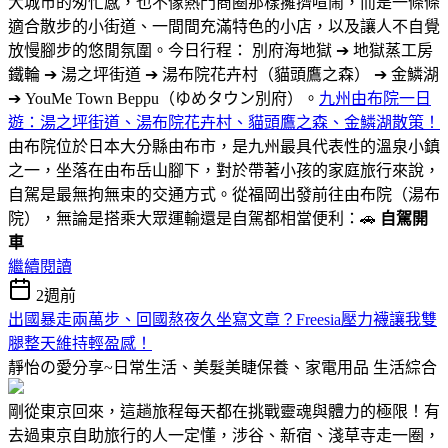
大城市的匆忙感，也不像熱門商圈那樣擁擠喧鬧，而是一條條
適合散步的小街道、一間間充滿特色的小店，以及讓人不自覺
放慢腳步的悠閒氛圍。今日行程： 別府海地獄 ➔ 地獄蒸工房
鐵輪 ➔ 湯之坪街道 ➔ 湯布院花卉村（貓頭鷹之森） ➔ 金鱗湖
➔ YouMe Town Beppu（ゆめタウン別府）。
九州由布院一日
遊：湯之坪街道、湯布院花卉村、貓頭鷹之森、金鱗湖散策！
由布院位於日本大分縣由布市，是九州最具代表性的溫泉小鎮
之一，坐落在由布岳山腳下，對於帶著小孩的家庭旅行來說，
自駕是最無拘無束的交通方式。從福岡出發前往由布院（湯布
院），無論是搭乘大眾運輸還是自駕都相當便利：🚗
自駕開
車
繼續閱讀
2週前
出國暴走兩萬步、回國熬夜久坐寫文章？Freesia壓力襪讓我雙
腿整天維持輕盈感！
靜怡の愛分享~日常生活、美髮美睫保養、家電用品
生活綜合
剛從東京回來，這趟旅程每天都在挑戰靈魂與體力的極限！有
去過東京自助旅行的人一定懂，涉谷、新宿、淺草寺走一圈，