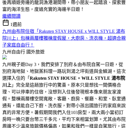
後再順遊旁邊的龍洞漁港潮間帶，帶小朋友一起踏浪、探索豐
富的海洋生態，度過充實的海邊半日遊！
繼續閱讀
1週前
九州由布院住宿「Rakuten STAY HOUSE x WILL STYLE 湯布
院川上」包棟兩層樓獨棟度假屋，大廚房、洗衣機，超適合親
子家庭自由行！
九州自由行
國外旅遊
九州親子遊Day 3，我們安排了別府＆由布院自駕一日遊，從
別府海地獄、地獄蒸料理一路玩到湯之坪街道與金鱗湖。這次
選擇入住的「
Rakuten STAY HOUSE × WILL STYLE 湯布院
川上
」完全是這趟旅行中的驚喜。原本只是想找一間價格合
理、可以停車的住宿，沒想到入住後發現根本像來朋友家渡
假。整棟兩層樓空間寬敞，客廳、廚房、餐廳、和室、臥室通
通有，還能自己下廚、洗衣服，對帶小孩出國旅行的家庭來說
真的非常方便。暑假期間我們入住103房型，兩大兩小當初訂
房時一晚只要台幣三千多元，平均下來相當划算。尤其由布院
周邊不少溫泉旅館價格偏高，如果和我們一樣是自駕旅行，這