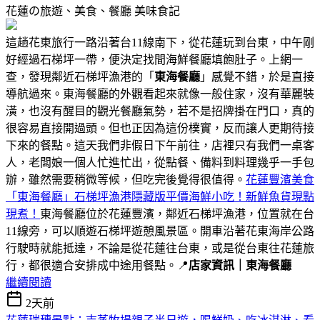
花蓮の旅遊、美食、餐廳
美味食記
這趟花東旅行一路沿著台11線南下，從花蓮玩到台東，中午剛
好經過石梯坪一帶，便決定找間海鮮餐廳填飽肚子。上網一
查，發現鄰近石梯坪漁港的「
東海餐廳
」感覺不錯，於是直接
導航過來。東海餐廳的外觀看起來就像一般住家，沒有華麗裝
潢，也沒有醒目的觀光餐廳氣勢，若不是招牌掛在門口，真的
很容易直接開過頭。但也正因為這份樸實，反而讓人更期待接
下來的餐點。這天我們非假日下午前往，店裡只有我們一桌客
人，老闆娘一個人忙進忙出，從點餐、備料到料理幾乎一手包
辦，雖然需要稍微等候，但吃完後覺得很值得。
花蓮豐濱美食
「東海餐廳」石梯坪漁港隱藏版平價海鮮小吃！新鮮魚貨現點
現煮！
東海餐廳位於花蓮豐濱，鄰近石梯坪漁港，位置就在台
11線旁，可以順遊石梯坪遊憩風景區。開車沿著花東海岸公路
行駛時就能抵達，不論是從花蓮往台東，或是從台東往花蓮旅
行，都很適合安排成中途用餐點。📍
店家資訊｜東海餐廳
繼續閱讀
2天前