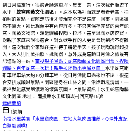
到日月潭旅行，很適合順遊車埕、集集一帶，這次我們順遊了
水里「
蛇窯陶藝文化園區
」。原本以為裡面就是看看老窯、拍
拍照的景點，實際走訪後才發現完全不是這麼一回事。園區雖
然不算大，卻比想像中有內容許多，不只有保存完整的百年蛇
窯、陶藝文物館，還能體驗捏陶、拉坏，甚至逛陶器店挖寶。
對親子家庭來說很適合，對喜歡手作的人更是會玩到捨不得離
開。這次我們全家就在這裡待了將近半天，孩子玩陶玩得超投
入，大人則忙著拍照、逛陶器，意外成為這趟日月潭之旅最有
記憶點的一站。
南投親子景點：蛇窯陶藝文化園區門票、捏陶
體驗、百年蛇窯一次玩！親手拉坏做出專屬器皿！
水里蛇窯距
離車埕車站大約10分鐘車程，從日月潭開車過來也不遠，很適
合安排成順遊景點。園區隱身在山林之間，沿途環境清幽，一
抵達就能感受到濃濃的懷舊氛圍。📍景點資訊｜水里蛇窯陶藝
文化園區 地址： 南投縣水里鄉頂崁村回窯路16號
繼續閱讀
1週前
南投水里美食「水里章肉圓」在地人氣肉圓推薦，Q彈外皮配
白醬超涮嘴!