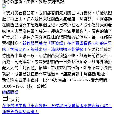
新竹の旅遊、美食、餐廳
美味食記
每次到尖石露營前，我們都習慣先到關西採買食材，順便填飽
肚子再上山，這次我們來吃關西人氣老店「阿婆麵」。阿婆麵
在關西已經開了超過半個世紀，是不少在地人從小吃到大的老
味道。店面沒有華麗裝潢，卻總是坐滿用餐客人，厲害的除了
麵食之外，還有充滿客家風味的湯圓和各式滷味，每一樣都樸
實卻耐吃。
新竹關西美食「阿婆麵」在地飄香超過50年的古早
味！客家湯圓、餛飩米粉、滷味通通不能錯過！
阿婆麵位於新
竹關西中豐路一段，距離關西交流道不遠，無論是前往尖石、
內灣、司馬庫斯，或是安排關西一日遊都很順路。紅磚外牆搭
配大大的「阿婆麵」招牌，看起來相當低調，如果不是事先做
功課，很容易就直接開車經過。📍
店家資訊｜阿婆麵
地址：
新竹縣關西鎮中豐路一段270號 電話：03-5878965 營業時間：
10:00～19:00（週一公休）
繼續閱讀
1天前
花蓮豐濱美食「東海餐廳」石梯坪漁港隱藏版平價海鮮小吃！
新鮮魚貨現點現煮！