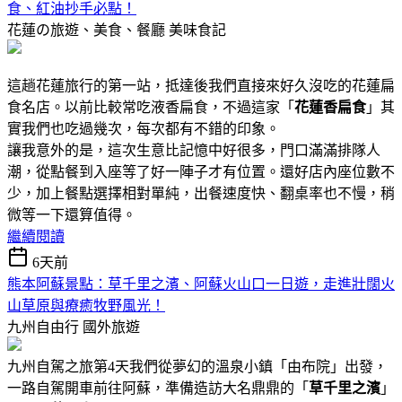
食、紅油抄手必點！
花蓮の旅遊、美食、餐廳
美味食記
這趟花蓮旅行的第一站，抵達後我們直接來好久沒吃的花蓮扁
食名店。以前比較常吃液香扁食，不過這家「
花蓮香扁食
」其
實我們也吃過幾次，每次都有不錯的印象。
讓我意外的是，這次生意比記憶中好很多，門口滿滿排隊人
潮，從點餐到入座等了好一陣子才有位置。還好店內座位數不
少，加上餐點選擇相對單純，出餐速度快、翻桌率也不慢，稍
微等一下還算值得。
繼續閱讀
6天前
熊本阿蘇景點：草千里之濱、阿蘇火山口一日遊，走進壯闊火
山草原與療癒牧野風光！
九州自由行
國外旅遊
九州自駕之旅第4天我們從夢幻的溫泉小鎮「由布院」出發，
一路自駕開車前往阿蘇，準備造訪大名鼎鼎的「
草千里之濱
」