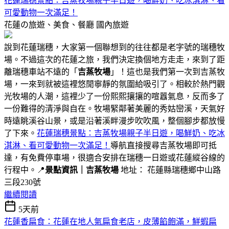
花蓮瑞穗景點：吉蒸牧場親子半日遊，喝鮮奶、吃冰淇淋、看
可愛動物一次滿足！
花蓮の旅遊、美食、餐廳
國內旅遊
說到花蓮瑞穗，大家第一個聯想到的往往都是老字號的瑞穗牧
場。不過這次的花蓮之旅，我們決定換個地方走走，來到了距
離瑞穗車站不遠的「
吉蒸牧場
」！這也是我們第一次到吉蒸牧
場，一來到就被這裡悠閒寧靜的氛圍給吸引了。相較於熱門觀
光牧場的人潮，這裡少了一份熙熙攘攘的喧囂氣息，反而多了
一份難得的清淨與自在。牧場緊鄰著美麗的秀姑巒溪，天氣好
時遠眺溪谷山景，或是沿著溪畔漫步吹吹風，整個腳步都放慢
了下來。
花蓮瑞穗景點：吉蒸牧場親子半日遊，喝鮮奶、吃冰
淇淋、看可愛動物一次滿足！
導航直接搜尋吉蒸牧場即可抵
達，有免費停車場，很適合安排在瑞穗一日遊或花蓮縱谷線的
行程中。📍
景點資訊｜吉蒸牧場
地址： 花蓮縣瑞穗鄉中山路
三段230號
繼續閱讀
5天前
花蓮香扁食：花蓮在地人氣扁食老店，皮薄餡飽滿，鮮蝦扁