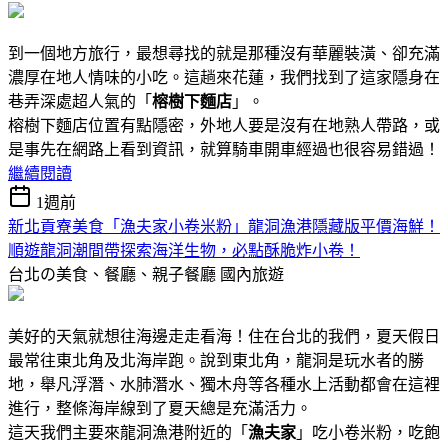
到一個地方旅行，最想尋找的就是那種沒有華麗裝潢、卻充滿
濃厚在地人情味的小吃。這趟來花蓮，我們找到了這家隱身在
巷弄深處超人氣的「
榕樹下麵店
」。
榕樹下麵店位置有點隱密，外地人要是沒有在地熟人帶路，或
是事先在網路上看到資訊，就算騎車開車經過也很容易錯過！
繼續閱讀
1週前
新北貢寮美食「漁夫家小卷米粉」龍洞漁港隱藏版平價海鮮！
順遊龍洞潮間帶探索海洋生物，必點酥脆炸小卷！
台北の美食、餐廳、親子餐廳
國內旅遊
美好的天氣就想往海邊走走看海！住在台北的我們，夏天假日
最常往東北角及北海岸跑。說到東北角，龍洞是玩水者的勝
地，舉凡浮潛、水肺潛水、獨木舟等各種水上活動都會在這裡
進行，整條海岸線到了夏天總是充滿活力。
這天我們主要來龍洞漁港附近的「
漁夫家
」吃小卷米粉，吃飽