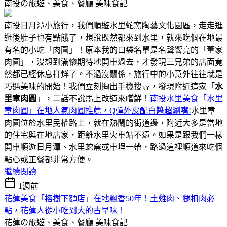
南投の旅遊、美食、餐廳
美味食記
南投日月潭小旅行，我們順遊水里蛇窯陶藝文化園區，走走逛
逛後肚子也有點餓了，想說既然都來到水里，就來吃個在地最
有名的小吃「肉圓」！原本我的口袋名單是名聲響亮的「董家
肉圓」，沒想到滿懷期待地開車過去，才發現三兄弟的店面竟
然都已經休息打烊了。不過沒關係，旅行中的小意外往往就是
巧遇美味的開始！我們立刻掏出手機搜尋，發現附近這家「
水
里章肉圓
」，二話不說馬上改道來嚐鮮！
南投水里美食「水里
章肉圓」在地人氣肉圓推薦，Q彈外皮配白醬超涮嘴!
水里章
肉圓位於水里民權路上，就在熱鬧的街道邊，附近大多是當地
的住宅與在地店家，距離水里火車站不遠。如果是跟我們一樣
開車順遊日月潭、水里蛇窯或車埕一帶，路過這裡順道來吃個
點心或正餐都非常方便。
繼續閱讀
1週前
花蓮美食「榕樹下麵店」在地飄香50年！土雞肉、腿扣肉必
點，花蓮人從小吃到大的古早味！
花蓮の旅遊、美食、餐廳
美味食記