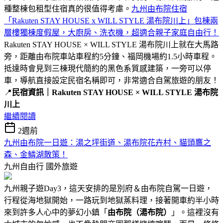
種整棟包租型住宿真的很值得考慮。
九州由布院住宿
「Rakuten STAY HOUSE x WILL STYLE 湯布院川上」包棟兩
層樓獨棟度假屋，大廚房、洗衣機，超適合親子家庭自由行！
Rakuten STAY HOUSE × WILL STYLE 湯布院川上就在大馬路
旁，距離由布院車站車程約5分鐘、福岡機場約1.5小時車程。
抵達時會見到三棟現代簡約的黑色系質感建築，一旁可以停
車，導航直接設定民宿名稱即可，非常適合自駕旅遊的朋友！
📍
民宿資訊｜Rakuten STAY HOUSE × WILL STYLE 湯布院
川上
繼續閱讀
2週前
九州由布院一日遊：湯之坪街道、湯布院花卉村、貓頭鷹之
森、金鱗湖散策！
九州自由行
國外旅遊
九州親子遊Day3，這天安排的是別府＆由布院自駕一日遊，
行程從海地獄開始，一路玩到地獄蒸料理，接著開車約半小時
來到許多人心中的夢幻小鎮「
由布院（湯布院）
」。這裡沒有