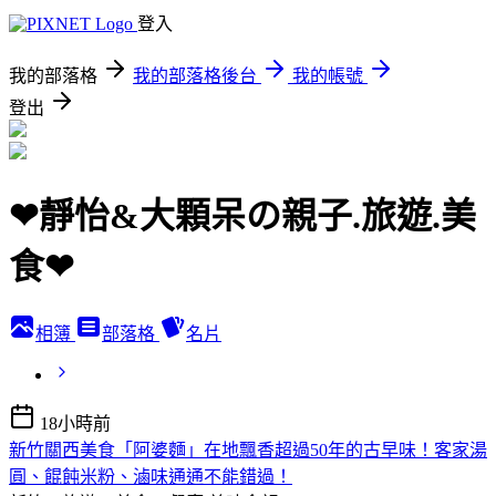
登入
我的部落格
我的部落格後台
我的帳號
登出
❤靜怡&大顆呆の親子.旅遊.美
食❤
相簿
部落格
名片
18小時前
新竹關西美食「阿婆麵」在地飄香超過50年的古早味！客家湯
圓、餛飩米粉、滷味通通不能錯過！