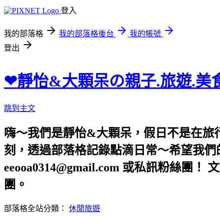
登入
我的部落格
我的部落格後台
我的帳號
登出
❤靜怡&大顆呆の親子.旅遊.美
跳到主文
嗨～我們是靜怡&大顆呆，假日不是在旅
刻，透過部落格記錄點滴日常～希望我們的文章，
eeooa0314@gmail.com 或私訊粉絲
團。
部落格全站分類：
休閒旅遊