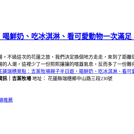
，喝鮮奶、吃冰淇淋、看可愛動物一次滿足
場。不過這次的花蓮之旅，我們決定換個地方走走，來到了距離
場的人潮，這裡少了一份熙熙攘攘的喧囂氣息，反而多了一份難
花蓮瑞穗景點：吉蒸牧場親子半日遊，喝鮮奶、吃冰淇淋、看可
資訊｜吉蒸牧場
地址： 花蓮縣瑞穗鄉中山路三段230號
場推薦