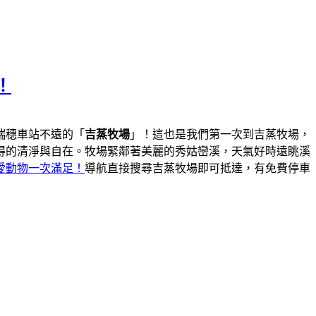
！
瑞穗車站不遠的「
吉蒸牧場
」！這也是我們第一次到吉蒸牧場，
得的清淨與自在。牧場緊鄰著美麗的秀姑巒溪，天氣好時遠眺溪
愛動物一次滿足！
導航直接搜尋吉蒸牧場即可抵達，有免費停車