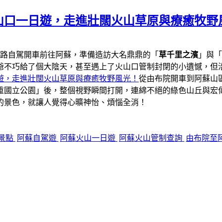
山口一日遊，走進壯闊火山草原與療癒牧野
一路自駕開車前往阿蘇，準備造訪大名鼎鼎的「
草千里之濱
」與「
爺不巧給了個大陰天，甚至遇上了火山口管制封閉的小遺憾，但
遊，走進壯闊火山草原與療癒牧野風光！
從由布院開車到阿蘇山區
重國立公園」後，整個視野瞬間打開，連綿不絕的綠色山丘與宏
的景色，就讓人覺得心曠神怡、煩惱全消！
景點
阿蘇自駕遊
阿蘇火山一日遊
阿蘇火山管制查詢
由布院至