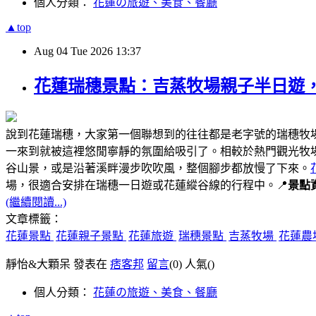
個人分類：
花蓮の旅遊、美食、餐廳
▲top
Aug
04
Tue
2026
13:37
花蓮瑞穗景點：吉蒸牧場親子半日遊
說到花蓮瑞穗，大家第一個聯想到的往往都是老字號的瑞穗牧
一來到就被這裡悠閒寧靜的氛圍給吸引了。相較於熱門觀光牧
谷山景，或是沿著溪畔漫步吹吹風，整個腳步都放慢了下來。
場，很適合安排在瑞穗一日遊或花蓮縱谷線的行程中。📍
景點
(繼續閱讀...)
文章標籤：
花蓮景點
花蓮親子景點
花蓮旅遊
瑞穗景點
吉蒸牧場
花蓮農
靜怡&大顆呆 發表在
痞客邦
留言
(0)
人氣(
)
個人分類：
花蓮の旅遊、美食、餐廳