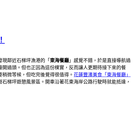
！
發現鄰近石梯坪漁港的「
東海餐廳
」感覺不錯，於是直接導航過
接開過頭。但也正因為這份樸實，反而讓人更期待接下來的餐
要稍微等候，但吃完後覺得很值得。
花蓮豐濱美食「東海餐廳」
遊石梯坪遊憩風景區。開車沿著花東海岸公路行駛時就能抵達，