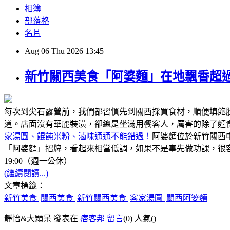
相簿
部落格
名片
Aug
06
Thu
2026
13:45
新竹關西美食「阿婆麵」在地飄香超過
每次到尖石露營前，我們都習慣先到關西採買食材，順便填飽
道。店面沒有華麗裝潢，卻總是坐滿用餐客人，厲害的除了麵
家湯圓、餛飩米粉、滷味通通不能錯過！
阿婆麵位於新竹關西
「阿婆麵」招牌，看起來相當低調，如果不是事先做功課，很容
19:00（週一公休）
(繼續閱讀...)
文章標籤：
新竹美食
關西美食
新竹關西美食
客家湯圓
關西阿婆麵
靜怡&大顆呆 發表在
痞客邦
留言
(0)
人氣(
)