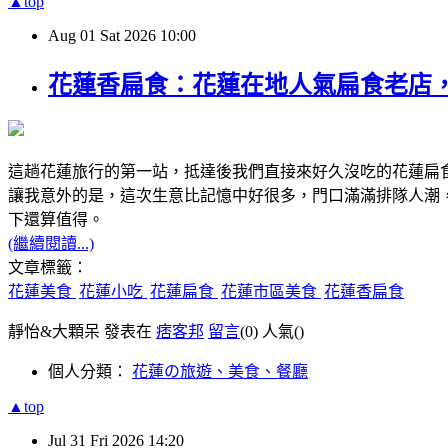
▲top
Aug
01
Sat
2026
10:00
花蓮香扁食：花蓮在地人氣扁食老店
這趟花蓮旅行的第一站，抵達後我們直接來好久沒吃的花蓮扁
讓我意外的是，這次生意比記憶中好很多，門口滿滿排隊人潮
下還算值得。
(繼續閱讀...)
文章標籤：
花蓮美食
花蓮小吃
花蓮扁食
花蓮市區美食
花蓮香扁食
靜怡&大顆呆 發表在
痞客邦
留言
(0)
人氣(
)
個人分類：
花蓮の旅遊、美食、餐廳
▲top
Jul
31
Fri
2026
14:20