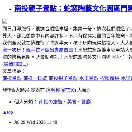
南投親子景點：蛇窯陶藝文化園區門
到日月潭旅行，很適合順遊車埕、集集一帶，這次我們順遊了
算大，卻比想像中有內容許多，不只有保存完整的百年蛇窯、
我們全家就在這裡待了將近半天，孩子玩陶玩得超投入，大人
窯一次玩！親手拉坏做出專屬器皿！
水里蛇窯距離車埕車站大
濃的懷舊氛圍。📍景點資訊｜水里蛇窯陶藝文化園區 地址： 
(繼續閱讀...)
文章標籤：
南投景點
南投一日遊
南投親子景點
水里景點
捏陶體驗
水里
靜怡&大顆呆 發表在
痞客邦
留言
(0)
人氣(
)
個人分類：
南投の旅遊、美食、餐廳
▲top
Jul
29
Wed
2026
11:48