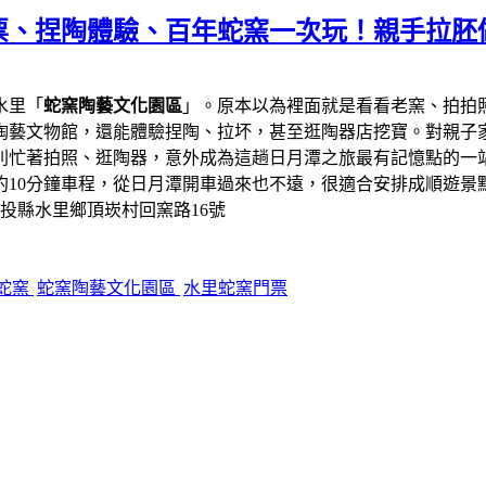
票、捏陶體驗、百年蛇窯一次玩！親手拉胚
水里「
蛇窯陶藝文化園區
」。原本以為裡面就是看看老窯、拍拍
陶藝文物館，還能體驗捏陶、拉坏，甚至逛陶器店挖寶。對親子
則忙著拍照、逛陶器，意外成為這趟日月潭之旅最有記憶點的一
約10分鐘車程，從日月潭開車過來也不遠，很適合安排成順遊景
南投縣水里鄉頂崁村回窯路16號
蛇窯
蛇窯陶藝文化園區
水里蛇窯門票