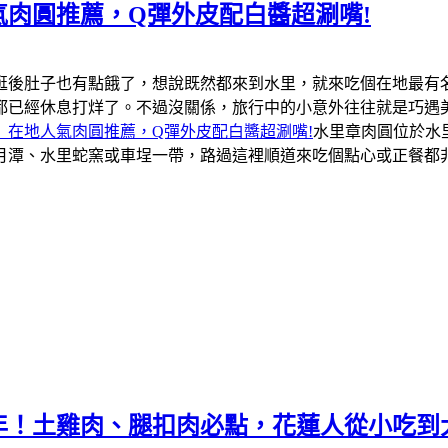
肉圓推薦，Q彈外皮配白醬超涮嘴!
逛後肚子也有點餓了，想說既然都來到水里，就來吃個在地最有
都已經休息打烊了。不過沒關係，旅行中的小意外往往就是巧遇
」在地人氣肉圓推薦，Q彈外皮配白醬超涮嘴!
水里章肉圓位於水
月潭、水里蛇窯或車埕一帶，路過這裡順道來吃個點心或正餐都
年！土雞肉、腿扣肉必點，花蓮人從小吃到