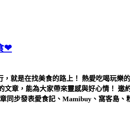
食❤
行，就是在找美食的路上！ 熱愛吃喝玩樂
能為大家帶來靈感與好心情！ 邀約eeooa031
團！ 文章同步發表愛食記、Mamibuy、窩客島、粉