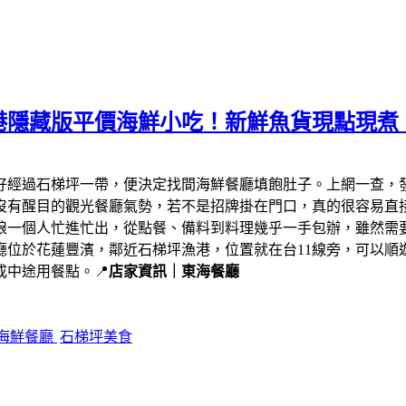
港隱藏版平價海鮮小吃！新鮮魚貨現點現煮
剛好經過石梯坪一帶，便決定找間海鮮餐廳填飽肚子。上網一查，
沒有醒目的觀光餐廳氣勢，若不是招牌掛在門口，真的很容易直
娘一個人忙進忙出，從點餐、備料到料理幾乎一手包辦，雖然需
廳位於花蓮豐濱，鄰近石梯坪漁港，位置就在台11線旁，可以順
中途用餐點。📍
店家資訊｜東海餐廳
海鮮餐廳
石梯坪美食