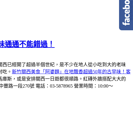
味通通不能錯過！
關西已經開了超過半個世紀，是不少在地人從小吃到大的老味
耐吃。
新竹關西美食「阿婆麵」在地飄香超過50年的古早味！客
馬庫斯，或是安排關西一日遊都很順路。紅磚外牆搭配大大的
一段270號 電話：03-5878965 營業時間：10:00～