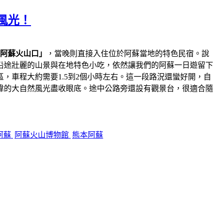
風光！
阿蘇火山口」
，當晚則直接入住位於阿蘇當地的特色民宿。說
沿途壯麗的山景與在地特色小吃，依然讓我們的阿蘇一日遊留下
，車程大約需要1.5到2個小時左右。這一段路況還蠻好開，自
偉的大自然風光盡收眼底。途中公路旁還設有觀景台，很適合隨
阿蘇
阿蘇火山博物館
熊本阿蘇