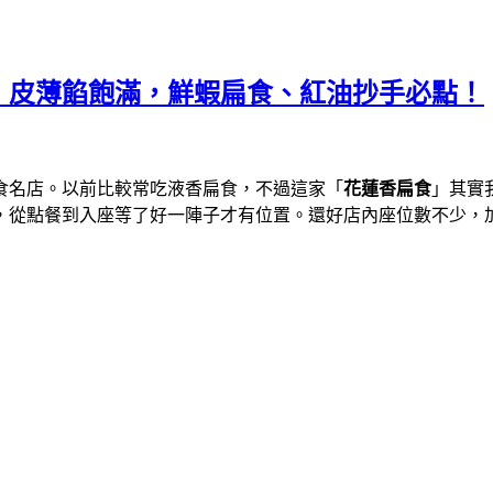
，皮薄餡飽滿，鮮蝦扁食、紅油抄手必點！
食名店。以前比較常吃液香扁食，不過這家「
花蓮香扁食
」其實
，從點餐到入座等了好一陣子才有位置。還好店內座位數不少，