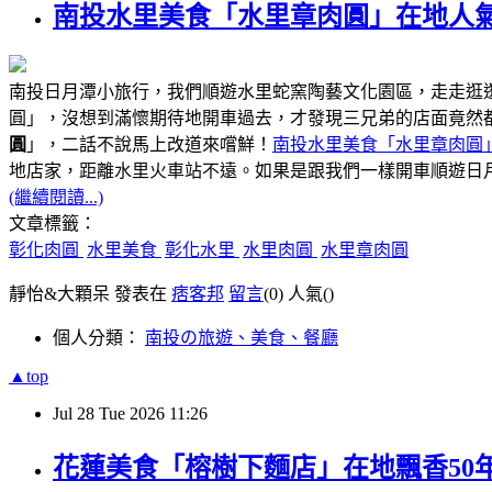
南投水里美食「水里章肉圓」在地人氣
南投日月潭小旅行，我們順遊水里蛇窯陶藝文化園區，走走逛
圓」，沒想到滿懷期待地開車過去，才發現三兄弟的店面竟然
圓
」，二話不說馬上改道來嚐鮮！
南投水里美食「水里章肉圓
距離水里火車站不遠
地店家，
。如果是跟我們一樣開車順遊日
(繼續閱讀...)
文章標籤：
彰化肉圓
水里美食
彰化水里
水里肉圓
水里章肉圓
靜怡&大顆呆 發表在
痞客邦
留言
(0)
人氣(
)
個人分類：
南投の旅遊、美食、餐廳
▲top
Jul
28
Tue
2026
11:26
花蓮美食「榕樹下麵店」在地飄香50