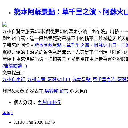
熊本阿蘇景點：草千里之濱、阿蘇火
九州自駕之旅第4天我們從夢幻的溫泉小鎮「由布院」出發，
到九州自駕，這一段路程絕對是精華中的精華！雖然這天老天
了難忘的回憶。
熊本阿蘇景點：草千里之濱、阿蘇火山口一日
駕挺方便的！沿途的景色秀麗無比，尤其是車子開進「阿蘇九
時停下車來伸展筋骨、拍拍美景，光是坐在車上看著窗外遼闊
(繼續閱讀...)
文章標籤：
九州自由行
九州自駕
阿蘇火山口
熊本景點
草千里之濱
阿蘇
靜怡&大顆呆 發表在
痞客邦
留言
(0)
人氣(
)
個人分類：
九州自由行
▲top
Jul
30
Thu
2026
16:45