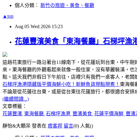
個人分類：
新竹の旅遊、美食、餐廳
▲top
Aug
05
Wed
2026
15:23
花蓮豐濱美食「東海餐廳」石梯坪漁
這趟花東旅行一路沿著台11線南下，從花蓮玩到台東，中午
來。東海餐廳的外觀看起來就像一般住家，沒有華麗裝潢，也
點。這天我們非假日下午前往，店裡只有我們一桌客人，老闆
石梯坪漁港隱藏版平價海鮮小吃！新鮮魚貨現點現煮！
東海餐
不論是從花蓮往台東，或是從台東往花蓮旅行，都很適合安排成
(繼續閱讀...)
文章標籤：
花蓮豐濱
東海餐廳
石梯坪漁港
豐濱美食
花蓮平價海鮮
豐濱
靜怡&大顆呆 發表在
痞客邦
留言
(0)
人氣(
)