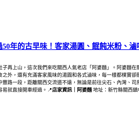
50年的古早味！客家湯圓、餛飩米粉、滷
肚子再上山，這次我們來吃關西人氣老店「阿婆麵」。阿婆麵在
食之外，還有充滿客家風味的湯圓和各式滷味，每一樣都樸實卻
中豐路一段，距離關西交流道不遠，無論是前往尖石、內灣、司
易就直接開車經過。📍
店家資訊｜阿婆麵
地址：新竹縣關西鎮中豐路