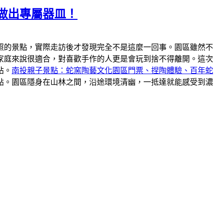
做出專屬器皿！
照的景點，實際走訪後才發現完全不是這麼一回事。園區雖然不
家庭來說很適合，對喜歡手作的人更是會玩到捨不得離開。這次
站。
南投親子景點：蛇窯陶藝文化園區門票、捏陶體驗、百年蛇
點。園區隱身在山林之間，沿途環境清幽，一抵達就能感受到濃