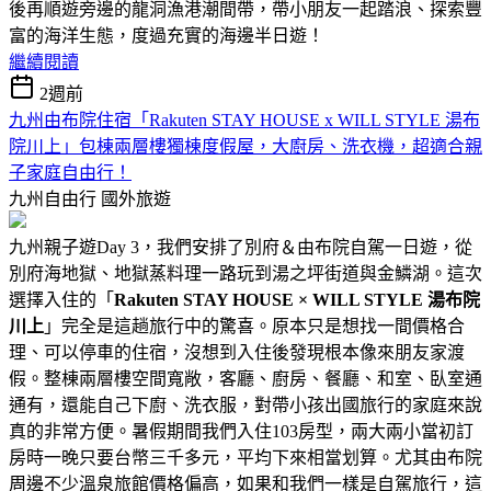
後再順遊旁邊的龍洞漁港潮間帶，帶小朋友一起踏浪、探索豐
富的海洋生態，度過充實的海邊半日遊！
繼續閱讀
2週前
九州由布院住宿「Rakuten STAY HOUSE x WILL STYLE 湯布
院川上」包棟兩層樓獨棟度假屋，大廚房、洗衣機，超適合親
子家庭自由行！
九州自由行
國外旅遊
九州親子遊Day 3，我們安排了別府＆由布院自駕一日遊，從
別府海地獄、地獄蒸料理一路玩到湯之坪街道與金鱗湖。這次
選擇入住的「
Rakuten STAY HOUSE × WILL STYLE 湯布院
川上
」完全是這趟旅行中的驚喜。原本只是想找一間價格合
理、可以停車的住宿，沒想到入住後發現根本像來朋友家渡
假。整棟兩層樓空間寬敞，客廳、廚房、餐廳、和室、臥室通
通有，還能自己下廚、洗衣服，對帶小孩出國旅行的家庭來說
真的非常方便。暑假期間我們入住103房型，兩大兩小當初訂
房時一晚只要台幣三千多元，平均下來相當划算。尤其由布院
周邊不少溫泉旅館價格偏高，如果和我們一樣是自駕旅行，這