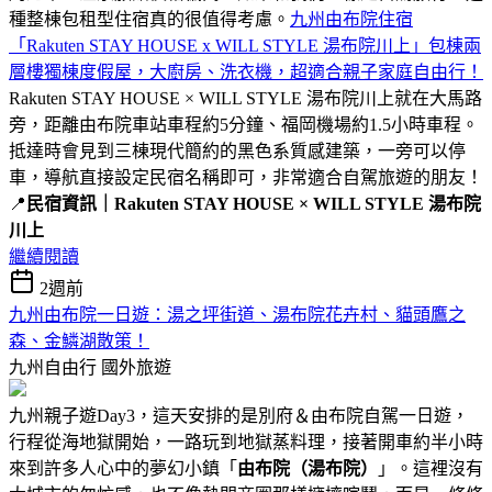
種整棟包租型住宿真的很值得考慮。
九州由布院住宿
「Rakuten STAY HOUSE x WILL STYLE 湯布院川上」包棟兩
層樓獨棟度假屋，大廚房、洗衣機，超適合親子家庭自由行！
Rakuten STAY HOUSE × WILL STYLE 湯布院川上就在大馬路
旁，距離由布院車站車程約5分鐘、福岡機場約1.5小時車程。
抵達時會見到三棟現代簡約的黑色系質感建築，一旁可以停
車，導航直接設定民宿名稱即可，非常適合自駕旅遊的朋友！
📍
民宿資訊｜Rakuten STAY HOUSE × WILL STYLE 湯布院
川上
繼續閱讀
2週前
九州由布院一日遊：湯之坪街道、湯布院花卉村、貓頭鷹之
森、金鱗湖散策！
九州自由行
國外旅遊
九州親子遊Day3，這天安排的是別府＆由布院自駕一日遊，
行程從海地獄開始，一路玩到地獄蒸料理，接著開車約半小時
來到許多人心中的夢幻小鎮「
由布院（湯布院）
」。這裡沒有