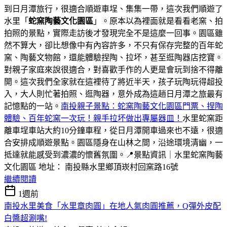
到日月潭旅行，很適合順遊車埕、集集一帶，這次我們順遊了
水里「
蛇窯陶藝文化園區
」。原本以為裡面就是看看老窯、拍
拍照的景點，實際走訪後才發現完全不是這麼一回事。園區雖
然不算大，卻比想像中有內容許多，不只有保存完整的百年蛇
窯、陶藝文物館，還能體驗捏陶、拉坏，甚至逛陶器店挖寶。
對親子家庭來說很適合，對喜歡手作的人更是會玩到捨不得離
開。這次我們全家就在這裡待了將近半天，孩子玩陶玩得超投
入，大人則忙著拍照、逛陶器，意外成為這趟日月潭之旅最有
記憶點的一站。
南投親子景點：蛇窯陶藝文化園區門票、捏陶
體驗、百年蛇窯一次玩！親手拉坏做出專屬器皿！
水里蛇窯距
離車埕車站大約10分鐘車程，從日月潭開車過來也不遠，很適
合安排成順遊景點。園區隱身在山林之間，沿途環境清幽，一
抵達就能感受到濃濃的懷舊氛圍。📍景點資訊｜水里蛇窯陶藝
文化園區 地址： 南投縣水里鄉頂崁村回窯路16號
繼續閱讀
1週前
南投水里美食「水里章肉圓」在地人氣肉圓推薦，Q彈外皮配
白醬超涮嘴!