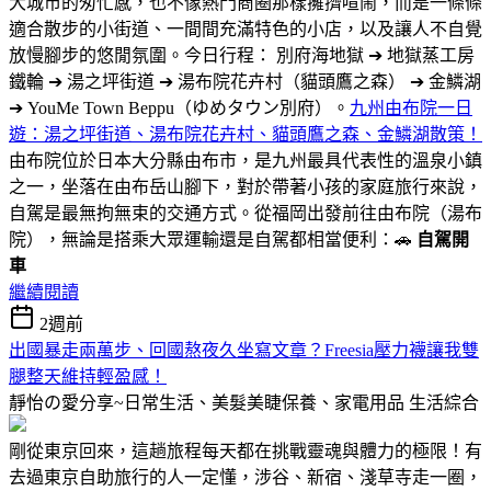
大城市的匆忙感，也不像熱門商圈那樣擁擠喧鬧，而是一條條
適合散步的小街道、一間間充滿特色的小店，以及讓人不自覺
放慢腳步的悠閒氛圍。今日行程： 別府海地獄 ➔ 地獄蒸工房
鐵輪 ➔ 湯之坪街道 ➔ 湯布院花卉村（貓頭鷹之森） ➔ 金鱗湖
➔ YouMe Town Beppu（ゆめタウン別府）。
九州由布院一日
遊：湯之坪街道、湯布院花卉村、貓頭鷹之森、金鱗湖散策！
由布院位於日本大分縣由布市，是九州最具代表性的溫泉小鎮
之一，坐落在由布岳山腳下，對於帶著小孩的家庭旅行來說，
自駕是最無拘無束的交通方式。從福岡出發前往由布院（湯布
院），無論是搭乘大眾運輸還是自駕都相當便利：🚗
自駕開
車
繼續閱讀
2週前
出國暴走兩萬步、回國熬夜久坐寫文章？Freesia壓力襪讓我雙
腿整天維持輕盈感！
靜怡の愛分享~日常生活、美髮美睫保養、家電用品
生活綜合
剛從東京回來，這趟旅程每天都在挑戰靈魂與體力的極限！有
去過東京自助旅行的人一定懂，涉谷、新宿、淺草寺走一圈，