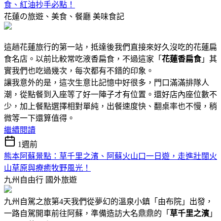
食、紅油抄手必點！
花蓮の旅遊、美食、餐廳
美味食記
這趟花蓮旅行的第一站，抵達後我們直接來好久沒吃的花蓮扁
食名店。以前比較常吃液香扁食，不過這家「
花蓮香扁食
」其
實我們也吃過幾次，每次都有不錯的印象。
讓我意外的是，這次生意比記憶中好很多，門口滿滿排隊人
潮，從點餐到入座等了好一陣子才有位置。還好店內座位數不
少，加上餐點選擇相對單純，出餐速度快、翻桌率也不慢，稍
微等一下還算值得。
繼續閱讀
1週前
熊本阿蘇景點：草千里之濱、阿蘇火山口一日遊，走進壯闊火
山草原與療癒牧野風光！
九州自由行
國外旅遊
九州自駕之旅第4天我們從夢幻的溫泉小鎮「由布院」出發，
一路自駕開車前往阿蘇，準備造訪大名鼎鼎的「
草千里之濱
」