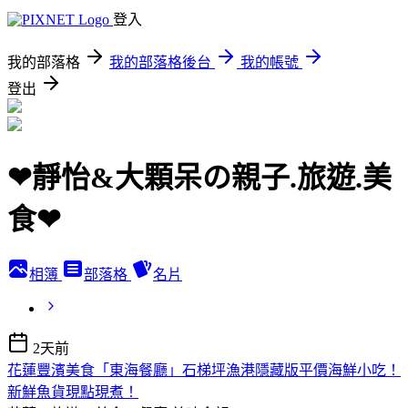
登入
我的部落格
我的部落格後台
我的帳號
登出
❤靜怡&大顆呆の親子.旅遊.美
食❤
相簿
部落格
名片
2天前
花蓮豐濱美食「東海餐廳」石梯坪漁港隱藏版平價海鮮小吃！
新鮮魚貨現點現煮！