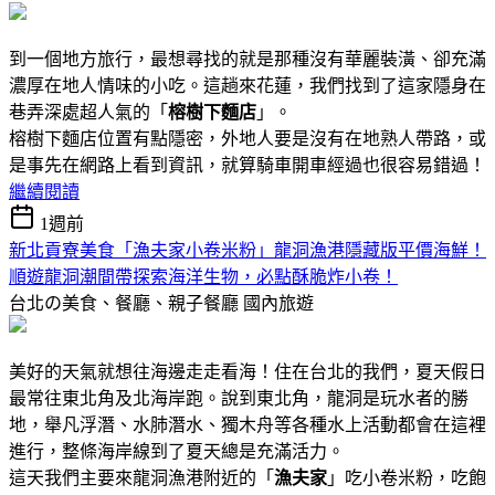
到一個地方旅行，最想尋找的就是那種沒有華麗裝潢、卻充滿
濃厚在地人情味的小吃。這趟來花蓮，我們找到了這家隱身在
巷弄深處超人氣的「
榕樹下麵店
」。
榕樹下麵店位置有點隱密，外地人要是沒有在地熟人帶路，或
是事先在網路上看到資訊，就算騎車開車經過也很容易錯過！
繼續閱讀
1週前
新北貢寮美食「漁夫家小卷米粉」龍洞漁港隱藏版平價海鮮！
順遊龍洞潮間帶探索海洋生物，必點酥脆炸小卷！
台北の美食、餐廳、親子餐廳
國內旅遊
美好的天氣就想往海邊走走看海！住在台北的我們，夏天假日
最常往東北角及北海岸跑。說到東北角，龍洞是玩水者的勝
地，舉凡浮潛、水肺潛水、獨木舟等各種水上活動都會在這裡
進行，整條海岸線到了夏天總是充滿活力。
這天我們主要來龍洞漁港附近的「
漁夫家
」吃小卷米粉，吃飽