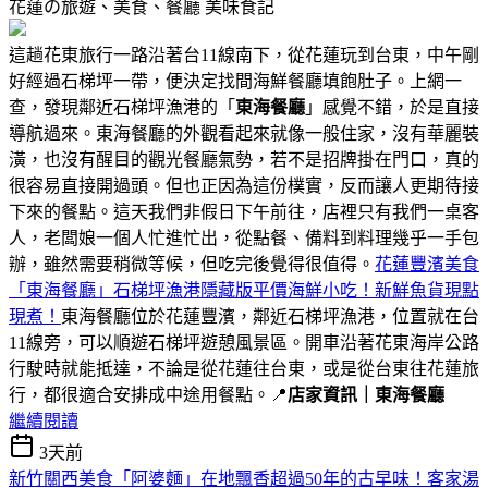
花蓮の旅遊、美食、餐廳
美味食記
這趟花東旅行一路沿著台11線南下，從花蓮玩到台東，中午剛
好經過石梯坪一帶，便決定找間海鮮餐廳填飽肚子。上網一
查，發現鄰近石梯坪漁港的「
東海餐廳
」感覺不錯，於是直接
導航過來。東海餐廳的外觀看起來就像一般住家，沒有華麗裝
潢，也沒有醒目的觀光餐廳氣勢，若不是招牌掛在門口，真的
很容易直接開過頭。但也正因為這份樸實，反而讓人更期待接
下來的餐點。這天我們非假日下午前往，店裡只有我們一桌客
人，老闆娘一個人忙進忙出，從點餐、備料到料理幾乎一手包
辦，雖然需要稍微等候，但吃完後覺得很值得。
花蓮豐濱美食
「東海餐廳」石梯坪漁港隱藏版平價海鮮小吃！新鮮魚貨現點
現煮！
東海餐廳位於花蓮豐濱，鄰近石梯坪漁港，位置就在台
11線旁，可以順遊石梯坪遊憩風景區。開車沿著花東海岸公路
行駛時就能抵達，不論是從花蓮往台東，或是從台東往花蓮旅
行，都很適合安排成中途用餐點。📍
店家資訊｜東海餐廳
繼續閱讀
3天前
新竹關西美食「阿婆麵」在地飄香超過50年的古早味！客家湯