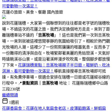
花蓮瑞穗景點：吉蒸牧場親子半日遊，喝鮮奶、吃冰淇淋、看
可愛動物一次滿足！
花蓮の旅遊、美食、餐廳
國內旅遊
說到花蓮瑞穗，大家第一個聯想到的往往都是老字號的瑞穗牧
場。不過這次的花蓮之旅，我們決定換個地方走走，來到了距
離瑞穗車站不遠的「
吉蒸牧場
」！這也是我們第一次到吉蒸牧
場，一來到就被這裡悠閒寧靜的氛圍給吸引了。相較於熱門觀
光牧場的人潮，這裡少了一份熙熙攘攘的喧囂氣息，反而多了
一份難得的清淨與自在。牧場緊鄰著美麗的秀姑巒溪，天氣好
時遠眺溪谷山景，或是沿著溪畔漫步吹吹風，整個腳步都放慢
了下來。
花蓮瑞穗景點：吉蒸牧場親子半日遊，喝鮮奶、吃冰
淇淋、看可愛動物一次滿足！
導航直接搜尋吉蒸牧場即可抵
達，有免費停車場，很適合安排在瑞穗一日遊或花蓮縱谷線的
行程中。📍
景點資訊｜吉蒸牧場
地址： 花蓮縣瑞穗鄉中山路
三段230號
繼續閱讀
1週前
花蓮香扁食：花蓮在地人氣扁食老店，皮薄餡飽滿，鮮蝦扁