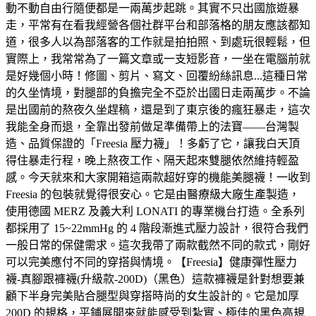
動不動自由行隨便都是一兩萬步起跳。其實不只出國旅遊暴
走，平常有在看我經營各個社群平台和部落格的朋友應該都知
道，很多人以為部落客的工作就是拍拍照、到處玩很輕鬆，但
實際上，我常常為了一篇文章或一支短影音，一坐在電腦前就
是好幾個小時！修圖、剪片、寫文、回覆紛絲訊息...這種日常
的久坐情境，對腿部的負擔完全不亞於出國日走兩萬步。不論
是出國前的熬夜久坐趕稿，還是到了東京後的瘋狂暴走，這次
我能全身而退，全靠出發前做足準備帶上的法寶——台灣製
造、品質保證的「Freesia 壓力襪」！多虧了它，讓我白天頂
得住暴走行程，晚上熬夜工作、隔天起來雙腿依然維持輕盈
感。今天就來和大家開箱這兩款超好穿的機能美腿襪！一收到
Freesia 的包裝就覺得很安心。它是由醫療級大廠生產製造，
使用德國 MERZ 及義大利 LONATI 的專業機台打造。全系列
都採用了 15~22mmHg 的 4 階段漸進式壓力設計，很符合我們
一般日常的保健需求。這次我帶了兩款截然不同的款式，剛好
可以完美應付不同的穿搭與情境。【Freesia】健康彈性壓力
襪-真腳跟褲襪(升級款-200D)（黑色）這款褲襪是針對想要兼
顧下半身完美貼合腿型與穿搭時尚的女生設計的。它是加厚
200D 的規格，平鋪展開來就能感受到紮實、極佳的黑色高規