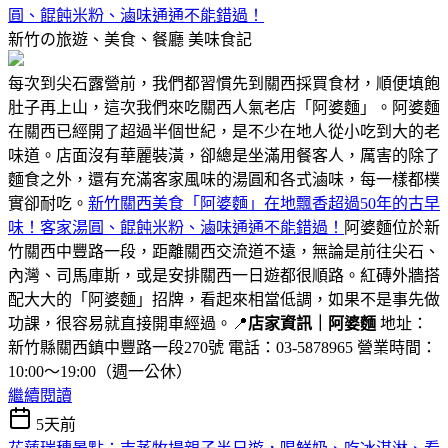
圓、餛飩米粉、滷味通通不能錯過！
新竹の旅遊、美食、餐廳
美味食記
每次到尖石露營前，我們都習慣先到關西採買食材，順便填飽
肚子再上山，這次我們來吃關西人氣老店「阿婆麵」。阿婆麵
在關西已經開了超過半個世紀，是不少在地人從小吃到大的老
味道。店面沒有華麗裝潢，卻總是坐滿用餐客人，厲害的除了
麵食之外，還有充滿客家風味的湯圓和各式滷味，每一樣都樸
實卻耐吃。
新竹關西美食「阿婆麵」在地飄香超過50年的古早
味！客家湯圓、餛飩米粉、滷味通通不能錯過！
阿婆麵位於新
竹關西中豐路一段，距離關西交流道不遠，無論是前往尖石、
內灣、司馬庫斯，或是安排關西一日遊都很順路。紅磚外牆搭
配大大的「阿婆麵」招牌，看起來相當低調，如果不是事先做
功課，很容易就直接開車經過。📍
店家資訊｜阿婆麵
地址：
新竹縣關西鎮中豐路一段270號 電話：03-5878965 營業時間：
10:00～19:00（週一公休）
繼續閱讀
5天前