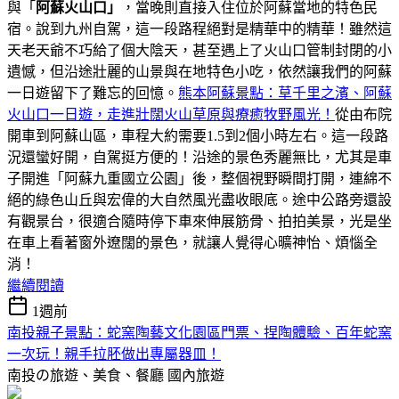
與「
阿蘇火山口」
，當晚則直接入住位於阿蘇當地的特色民
宿。說到九州自駕，這一段路程絕對是精華中的精華！雖然這
天老天爺不巧給了個大陰天，甚至遇上了火山口管制封閉的小
遺憾，但沿途壯麗的山景與在地特色小吃，依然讓我們的阿蘇
一日遊留下了難忘的回憶。
熊本阿蘇景點：草千里之濱、阿蘇
火山口一日遊，走進壯闊火山草原與療癒牧野風光！
從由布院
開車到阿蘇山區，車程大約需要1.5到2個小時左右。這一段路
況還蠻好開，自駕挺方便的！沿途的景色秀麗無比，尤其是車
子開進「阿蘇九重國立公園」後，整個視野瞬間打開，連綿不
絕的綠色山丘與宏偉的大自然風光盡收眼底。途中公路旁還設
有觀景台，很適合隨時停下車來伸展筋骨、拍拍美景，光是坐
在車上看著窗外遼闊的景色，就讓人覺得心曠神怡、煩惱全
消！
繼續閱讀
1週前
南投親子景點：蛇窯陶藝文化園區門票、捏陶體驗、百年蛇窯
一次玩！親手拉胚做出專屬器皿！
南投の旅遊、美食、餐廳
國內旅遊