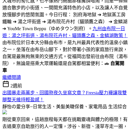
大城市的匆忙感，也不像熱門商圈那樣擁擠喧鬧，而是一條條
適合散步的小街道、一間間充滿特色的小店，以及讓人不自覺
放慢腳步的悠閒氛圍。今日行程： 別府海地獄 ➔ 地獄蒸工房
鐵輪 ➔ 湯之坪街道 ➔ 湯布院花卉村（貓頭鷹之森） ➔ 金鱗湖
➔ YouMe Town Beppu（ゆめタウン別府）。
九州由布院一日
遊：湯之坪街道、湯布院花卉村、貓頭鷹之森、金鱗湖散策！
由布院位於日本大分縣由布市，是九州最具代表性的溫泉小鎮
之一，坐落在由布岳山腳下，對於帶著小孩的家庭旅行來說，
自駕是最無拘無束的交通方式。從福岡出發前往由布院（湯布
院），無論是搭乘大眾運輸還是自駕都相當便利：🚗
自駕開
車
繼續閱讀
2週前
出國暴走兩萬步、回國熬夜久坐寫文章？Freesia壓力襪讓我雙
腿整天維持輕盈感！
靜怡の愛分享~日常生活、美髮美睫保養、家電用品
生活綜合
剛從東京回來，這趟旅程每天都在挑戰靈魂與體力的極限！有
去過東京自助旅行的人一定懂，涉谷、新宿、淺草寺走一圈，