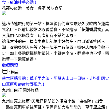
食、紅油抄手必點！
花蓮の旅遊、美食、餐廳
美味食記
這趟花蓮旅行的第一站，抵達後我們直接來好久沒吃的花蓮扁
食名店。以前比較常吃液香扁食，不過這家「
花蓮香扁食
」其
實我們也吃過幾次，每次都有不錯的印象。
讓我意外的是，這次生意比記憶中好很多，門口滿滿排隊人
潮，從點餐到入座等了好一陣子才有位置。還好店內座位數不
少，加上餐點選擇相對單純，出餐速度快、翻桌率也不慢，稍
微等一下還算值得。
繼續閱讀
1週前
熊本阿蘇景點：草千里之濱、阿蘇火山口一日遊，走進壯闊火
山草原與療癒牧野風光！
九州自由行
國外旅遊
九州自駕之旅第4天我們從夢幻的溫泉小鎮「由布院」出發，
一路自駕開車前往阿蘇，準備造訪大名鼎鼎的「
草千里之濱
」