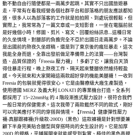
動不動自由行隨便都是一兩萬步起跳。其實不只出國旅遊暴
走，平常有在看我經營各個社群平台和部落格的朋友應該都知
道，很多人以為部落客的工作就是拍拍照、到處玩很輕鬆，但
實際上，我常常為了一篇文章或一支短影音，一坐在電腦前就
是好幾個小時！修圖、剪片、寫文、回覆紛絲訊息...這種日常
的久坐情境，對腿部的負擔完全不亞於出國日走兩萬步。不論
是出國前的熬夜久坐趕稿，還是到了東京後的瘋狂暴走，這次
我能全身而退，全靠出發前做足準備帶上的法寶——台灣製
造、品質保證的「Freesia 壓力襪」！多虧了它，讓我白天頂
得住暴走行程，晚上熬夜工作、隔天起來雙腿依然維持輕盈
感。今天就來和大家開箱這兩款超好穿的機能美腿襪！一收到
Freesia 的包裝就覺得很安心。它是由醫療級大廠生產製造，
使用德國 MERZ 及義大利 LONATI 的專業機台打造。全系列
都採用了 15~22mmHg 的 4 階段漸進式壓力設計，很符合我們
一般日常的保健需求。這次我帶了兩款截然不同的款式，剛好
可以完美應付不同的穿搭與情境。【Freesia】健康彈性壓力
襪-真腳跟褲襪(升級款-200D)（黑色）這款褲襪是針對想要兼
顧下半身完美貼合腿型與穿搭時尚的女生設計的。它是加厚
200D 的規格，平鋪展開來就能感受到紮實、極佳的黑色高規