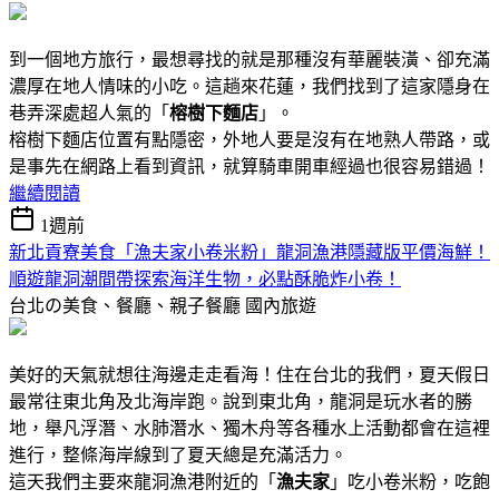
到一個地方旅行，最想尋找的就是那種沒有華麗裝潢、卻充滿
濃厚在地人情味的小吃。這趟來花蓮，我們找到了這家隱身在
巷弄深處超人氣的「
榕樹下麵店
」。
榕樹下麵店位置有點隱密，外地人要是沒有在地熟人帶路，或
是事先在網路上看到資訊，就算騎車開車經過也很容易錯過！
繼續閱讀
1週前
新北貢寮美食「漁夫家小卷米粉」龍洞漁港隱藏版平價海鮮！
順遊龍洞潮間帶探索海洋生物，必點酥脆炸小卷！
台北の美食、餐廳、親子餐廳
國內旅遊
美好的天氣就想往海邊走走看海！住在台北的我們，夏天假日
最常往東北角及北海岸跑。說到東北角，龍洞是玩水者的勝
地，舉凡浮潛、水肺潛水、獨木舟等各種水上活動都會在這裡
進行，整條海岸線到了夏天總是充滿活力。
這天我們主要來龍洞漁港附近的「
漁夫家
」吃小卷米粉，吃飽