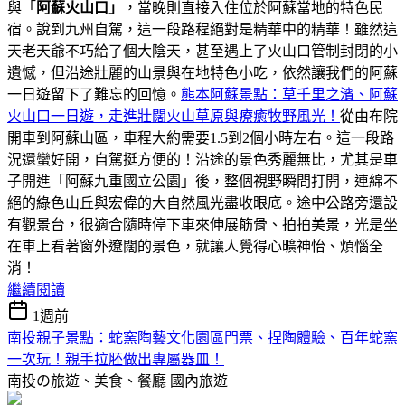
與「
阿蘇火山口」
，當晚則直接入住位於阿蘇當地的特色民
宿。說到九州自駕，這一段路程絕對是精華中的精華！雖然這
天老天爺不巧給了個大陰天，甚至遇上了火山口管制封閉的小
遺憾，但沿途壯麗的山景與在地特色小吃，依然讓我們的阿蘇
一日遊留下了難忘的回憶。
熊本阿蘇景點：草千里之濱、阿蘇
火山口一日遊，走進壯闊火山草原與療癒牧野風光！
從由布院
開車到阿蘇山區，車程大約需要1.5到2個小時左右。這一段路
況還蠻好開，自駕挺方便的！沿途的景色秀麗無比，尤其是車
子開進「阿蘇九重國立公園」後，整個視野瞬間打開，連綿不
絕的綠色山丘與宏偉的大自然風光盡收眼底。途中公路旁還設
有觀景台，很適合隨時停下車來伸展筋骨、拍拍美景，光是坐
在車上看著窗外遼闊的景色，就讓人覺得心曠神怡、煩惱全
消！
繼續閱讀
1週前
南投親子景點：蛇窯陶藝文化園區門票、捏陶體驗、百年蛇窯
一次玩！親手拉胚做出專屬器皿！
南投の旅遊、美食、餐廳
國內旅遊