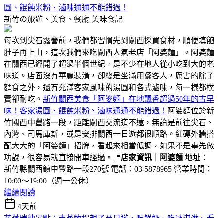
圓、餛飩米粉、滷味通通不能錯過！
新竹の旅遊、美食、餐廳
美味食記
每次到尖石露營前，我們都習慣先到關西採買食材，順便填飽
肚子再上山，這次我們來吃關西人氣老店「阿婆麵」。阿婆麵
在關西已經開了超過半個世紀，是不少在地人從小吃到大的老
味道。店面沒有華麗裝潢，卻總是坐滿用餐客人，厲害的除了
麵食之外，還有充滿客家風味的湯圓和各式滷味，每一樣都樸
實卻耐吃。
新竹關西美食「阿婆麵」在地飄香超過50年的古早
味！客家湯圓、餛飩米粉、滷味通通不能錯過！
阿婆麵位於新
竹關西中豐路一段，距離關西交流道不遠，無論是前往尖石、
內灣、司馬庫斯，或是安排關西一日遊都很順路。紅磚外牆搭
配大大的「阿婆麵」招牌，看起來相當低調，如果不是事先做
功課，很容易就直接開車經過。📍
店家資訊｜阿婆麵
地址：
新竹縣關西鎮中豐路一段270號 電話：03-5878965 營業時間：
10:00～19:00（週一公休）
繼續閱讀
4天前