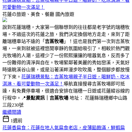
花蓮瑞穗景點：吉蒸牧場親子半日遊，喝鮮奶、吃冰淇淋、看
可愛動物一次滿足！
花蓮の旅遊、美食、餐廳
國內旅遊
說到花蓮瑞穗，大家第一個聯想到的往往都是老字號的瑞穗牧
場。不過這次的花蓮之旅，我們決定換個地方走走，來到了距
離瑞穗車站不遠的「
吉蒸牧場
」！這也是我們第一次到吉蒸牧
場，一來到就被這裡悠閒寧靜的氛圍給吸引了。相較於熱門觀
光牧場的人潮，這裡少了一份熙熙攘攘的喧囂氣息，反而多了
一份難得的清淨與自在。牧場緊鄰著美麗的秀姑巒溪，天氣好
時遠眺溪谷山景，或是沿著溪畔漫步吹吹風，整個腳步都放慢
了下來。
花蓮瑞穗景點：吉蒸牧場親子半日遊，喝鮮奶、吃冰
淇淋、看可愛動物一次滿足！
導航直接搜尋吉蒸牧場即可抵
達，有免費停車場，很適合安排在瑞穗一日遊或花蓮縱谷線的
行程中。📍
景點資訊｜吉蒸牧場
地址： 花蓮縣瑞穗鄉中山路
三段230號
繼續閱讀
1週前
花蓮香扁食：花蓮在地人氣扁食老店，皮薄餡飽滿，鮮蝦扁