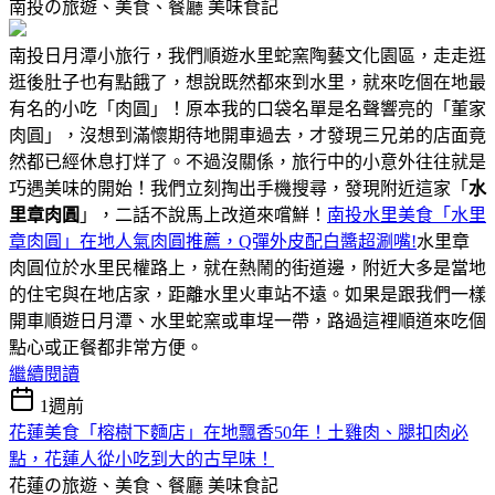
南投の旅遊、美食、餐廳
美味食記
南投日月潭小旅行，我們順遊水里蛇窯陶藝文化園區，走走逛
逛後肚子也有點餓了，想說既然都來到水里，就來吃個在地最
有名的小吃「肉圓」！原本我的口袋名單是名聲響亮的「董家
肉圓」，沒想到滿懷期待地開車過去，才發現三兄弟的店面竟
然都已經休息打烊了。不過沒關係，旅行中的小意外往往就是
巧遇美味的開始！我們立刻掏出手機搜尋，發現附近這家「
水
里章肉圓
」，二話不說馬上改道來嚐鮮！
南投水里美食「水里
章肉圓」在地人氣肉圓推薦，Q彈外皮配白醬超涮嘴!
水里章
肉圓位於水里民權路上，就在熱鬧的街道邊，附近大多是當地
的住宅與在地店家，距離水里火車站不遠。如果是跟我們一樣
開車順遊日月潭、水里蛇窯或車埕一帶，路過這裡順道來吃個
點心或正餐都非常方便。
繼續閱讀
1週前
花蓮美食「榕樹下麵店」在地飄香50年！土雞肉、腿扣肉必
點，花蓮人從小吃到大的古早味！
花蓮の旅遊、美食、餐廳
美味食記