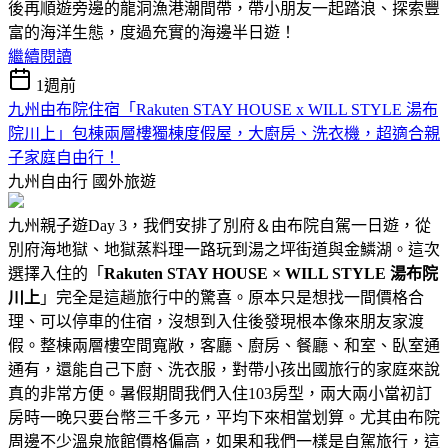
後再順遊旁邊的龍洞漁港潮間帶，帶小朋友一起踏浪、探索豐
富的海洋生態，度過充實的海邊半日遊！
繼續閱讀
1週前
九州由布院住宿「Rakuten STAY HOUSE x WILL STYLE 湯布
院川上」包棟兩層樓獨棟度假屋，大廚房、洗衣機，超適合親
子家庭自由行！
九州自由行
國外旅遊
九州親子遊Day 3，我們安排了別府＆由布院自駕一日遊，從
別府海地獄、地獄蒸料理一路玩到湯之坪街道與金鱗湖。這次
選擇入住的「
Rakuten STAY HOUSE × WILL STYLE 湯布院
川上
」完全是這趟旅行中的驚喜。原本只是想找一間價格合
理、可以停車的住宿，沒想到入住後發現根本像來朋友家渡
假。整棟兩層樓空間寬敞，客廳、廚房、餐廳、和室、臥室通
通有，還能自己下廚、洗衣服，對帶小孩出國旅行的家庭來說
真的非常方便。暑假期間我們入住103房型，兩大兩小當初訂
房時一晚只要台幣三千多元，平均下來相當划算。尤其由布院
周邊不少溫泉旅館價格偏高，如果和我們一樣是自駕旅行，這