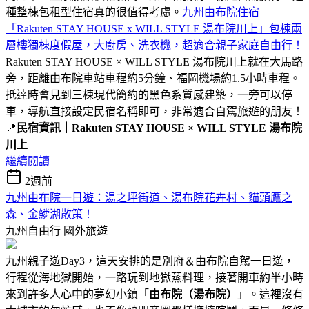
種整棟包租型住宿真的很值得考慮。
九州由布院住宿
「Rakuten STAY HOUSE x WILL STYLE 湯布院川上」包棟兩
層樓獨棟度假屋，大廚房、洗衣機，超適合親子家庭自由行！
Rakuten STAY HOUSE × WILL STYLE 湯布院川上就在大馬路
旁，距離由布院車站車程約5分鐘、福岡機場約1.5小時車程。
抵達時會見到三棟現代簡約的黑色系質感建築，一旁可以停
車，導航直接設定民宿名稱即可，非常適合自駕旅遊的朋友！
📍
民宿資訊｜Rakuten STAY HOUSE × WILL STYLE 湯布院
川上
繼續閱讀
2週前
九州由布院一日遊：湯之坪街道、湯布院花卉村、貓頭鷹之
森、金鱗湖散策！
九州自由行
國外旅遊
九州親子遊Day3，這天安排的是別府＆由布院自駕一日遊，
行程從海地獄開始，一路玩到地獄蒸料理，接著開車約半小時
來到許多人心中的夢幻小鎮「
由布院（湯布院）
」。這裡沒有