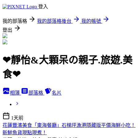
登入
我的部落格
我的部落格後台
我的帳號
登出
❤靜怡&大顆呆の親子.旅遊.美
食❤
相簿
部落格
名片
1天前
花蓮豐濱美食「東海餐廳」石梯坪漁港隱藏版平價海鮮小吃！
新鮮魚貨現點現煮！