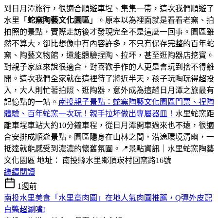
到日月潭旅行，很適合順遊車埕、集集一帶，這次我們順遊了
水里「
蛇窯陶藝文化園區
」。原本以為裡面就是看看老窯、拍
拍照的景點，實際走訪後才發現完全不是這麼一回事。園區雖
然不算大，卻比想像中有內容許多，不只有保存完整的百年蛇
窯、陶藝文物館，還能體驗捏陶、拉坏，甚至逛陶器店挖寶。
對親子家庭來說很適合，對喜歡手作的人更是會玩到捨不得離
開。這次我們全家就在這裡待了將近半天，孩子玩陶玩得超投
入，大人則忙著拍照、逛陶器，意外成為這趟日月潭之旅最有
記憶點的一站。
南投親子景點：蛇窯陶藝文化園區門票、捏陶
體驗、百年蛇窯一次玩！親手拉坏做出專屬器皿！
水里蛇窯距
離車埕車站大約10分鐘車程，從日月潭開車過來也不遠，很適
合安排成順遊景點。園區隱身在山林之間，沿途環境清幽，一
抵達就能感受到濃濃的懷舊氛圍。📍景點資訊｜水里蛇窯陶藝
文化園區 地址： 南投縣水里鄉頂崁村回窯路16號
繼續閱讀
1週前
南投水里美食「水里章肉圓」在地人氣肉圓推薦，Q彈外皮配
白醬超涮嘴!