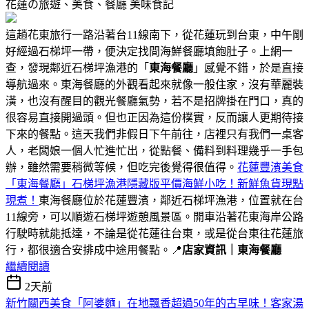
花蓮の旅遊、美食、餐廳
美味食記
這趟花東旅行一路沿著台11線南下，從花蓮玩到台東，中午剛
好經過石梯坪一帶，便決定找間海鮮餐廳填飽肚子。上網一
查，發現鄰近石梯坪漁港的「
東海餐廳
」感覺不錯，於是直接
導航過來。東海餐廳的外觀看起來就像一般住家，沒有華麗裝
潢，也沒有醒目的觀光餐廳氣勢，若不是招牌掛在門口，真的
很容易直接開過頭。但也正因為這份樸實，反而讓人更期待接
下來的餐點。這天我們非假日下午前往，店裡只有我們一桌客
人，老闆娘一個人忙進忙出，從點餐、備料到料理幾乎一手包
辦，雖然需要稍微等候，但吃完後覺得很值得。
花蓮豐濱美食
「東海餐廳」石梯坪漁港隱藏版平價海鮮小吃！新鮮魚貨現點
現煮！
東海餐廳位於花蓮豐濱，鄰近石梯坪漁港，位置就在台
11線旁，可以順遊石梯坪遊憩風景區。開車沿著花東海岸公路
行駛時就能抵達，不論是從花蓮往台東，或是從台東往花蓮旅
行，都很適合安排成中途用餐點。📍
店家資訊｜東海餐廳
繼續閱讀
2天前
新竹關西美食「阿婆麵」在地飄香超過50年的古早味！客家湯