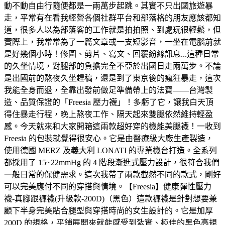
動不動自由行隨便都是一兩萬步起跳。其實不只出國旅遊暴
走，平常有在看我經營各個社群平台和部落格的朋友應該都知
道，很多人以為部落客的工作就是拍拍照、到處玩很輕鬆，但
實際上，我常常為了一篇文章或一支短影音，一坐在電腦前就
是好幾個小時！修圖、剪片、寫文、回覆紛絲訊息...這種日常
的久坐情境，對腿部的負擔完全不亞於出國日走兩萬步。不論
是出國前的熬夜久坐趕稿，還是到了東京後的瘋狂暴走，這次
我能全身而退，全靠出發前做足準備帶上的法寶——台灣製
造、品質保證的「Freesia 壓力襪」！多虧了它，讓我白天頂
得住暴走行程，晚上熬夜工作、隔天起來雙腿依然維持輕盈
感。今天就來和大家開箱這兩款超好穿的機能美腿襪！一收到
Freesia 的包裝就覺得很安心。它是由醫療級大廠生產製造，
使用德國 MERZ 及義大利 LONATI 的專業機台打造。全系列
都採用了 15~22mmHg 的 4 階段漸進式壓力設計，很符合我們
一般日常的保健需求。這次我帶了兩款截然不同的款式，剛好
可以完美應付不同的穿搭與情境。【Freesia】健康彈性壓力
襪-真腳跟褲襪(升級款-200D)（黑色）這款褲襪是針對想要兼
顧下半身完美貼合腿型與穿搭時尚的女生設計的。它是加厚
200D 的規格，平鋪展開來就能感受到紮實、極佳的黑色高規