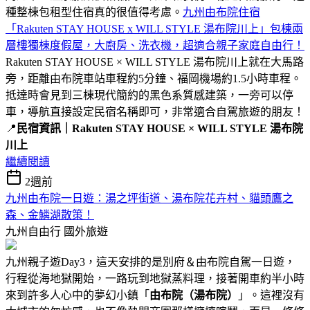
種整棟包租型住宿真的很值得考慮。
九州由布院住宿
「Rakuten STAY HOUSE x WILL STYLE 湯布院川上」包棟兩
層樓獨棟度假屋，大廚房、洗衣機，超適合親子家庭自由行！
Rakuten STAY HOUSE × WILL STYLE 湯布院川上就在大馬路
旁，距離由布院車站車程約5分鐘、福岡機場約1.5小時車程。
抵達時會見到三棟現代簡約的黑色系質感建築，一旁可以停
車，導航直接設定民宿名稱即可，非常適合自駕旅遊的朋友！
📍
民宿資訊｜Rakuten STAY HOUSE × WILL STYLE 湯布院
川上
繼續閱讀
2週前
九州由布院一日遊：湯之坪街道、湯布院花卉村、貓頭鷹之
森、金鱗湖散策！
九州自由行
國外旅遊
九州親子遊Day3，這天安排的是別府＆由布院自駕一日遊，
行程從海地獄開始，一路玩到地獄蒸料理，接著開車約半小時
來到許多人心中的夢幻小鎮「
由布院（湯布院）
」。這裡沒有