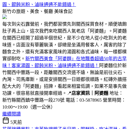
圓、餛飩米粉、滷味通通不能錯過！
新竹の旅遊、美食、餐廳
美味食記
每次到尖石露營前，我們都習慣先到關西採買食材，順便填飽
肚子再上山，這次我們來吃關西人氣老店「阿婆麵」。阿婆麵
在關西已經開了超過半個世紀，是不少在地人從小吃到大的老
味道。店面沒有華麗裝潢，卻總是坐滿用餐客人，厲害的除了
麵食之外，還有充滿客家風味的湯圓和各式滷味，每一樣都樸
實卻耐吃。
新竹關西美食「阿婆麵」在地飄香超過50年的古早
味！客家湯圓、餛飩米粉、滷味通通不能錯過！
阿婆麵位於新
竹關西中豐路一段，距離關西交流道不遠，無論是前往尖石、
內灣、司馬庫斯，或是安排關西一日遊都很順路。紅磚外牆搭
配大大的「阿婆麵」招牌，看起來相當低調，如果不是事先做
功課，很容易就直接開車經過。📍
店家資訊｜阿婆麵
地址：
新竹縣關西鎮中豐路一段270號 電話：03-5878965 營業時間：
10:00～19:00（週一公休）
繼續閱讀
5天前