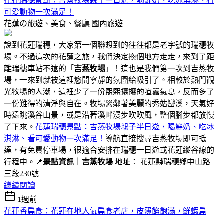
花蓮瑞穗景點：吉蒸牧場親子半日遊，喝鮮奶、吃冰淇淋、看
可愛動物一次滿足！
花蓮の旅遊、美食、餐廳
國內旅遊
說到花蓮瑞穗，大家第一個聯想到的往往都是老字號的瑞穗牧
場。不過這次的花蓮之旅，我們決定換個地方走走，來到了距
離瑞穗車站不遠的「
吉蒸牧場
」！這也是我們第一次到吉蒸牧
場，一來到就被這裡悠閒寧靜的氛圍給吸引了。相較於熱門觀
光牧場的人潮，這裡少了一份熙熙攘攘的喧囂氣息，反而多了
一份難得的清淨與自在。牧場緊鄰著美麗的秀姑巒溪，天氣好
時遠眺溪谷山景，或是沿著溪畔漫步吹吹風，整個腳步都放慢
了下來。
花蓮瑞穗景點：吉蒸牧場親子半日遊，喝鮮奶、吃冰
淇淋、看可愛動物一次滿足！
導航直接搜尋吉蒸牧場即可抵
達，有免費停車場，很適合安排在瑞穗一日遊或花蓮縱谷線的
行程中。📍
景點資訊｜吉蒸牧場
地址： 花蓮縣瑞穗鄉中山路
三段230號
繼續閱讀
1週前
花蓮香扁食：花蓮在地人氣扁食老店，皮薄餡飽滿，鮮蝦扁