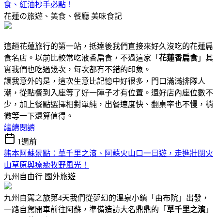
食、紅油抄手必點！
花蓮の旅遊、美食、餐廳
美味食記
這趟花蓮旅行的第一站，抵達後我們直接來好久沒吃的花蓮扁
食名店。以前比較常吃液香扁食，不過這家「
花蓮香扁食
」其
實我們也吃過幾次，每次都有不錯的印象。
讓我意外的是，這次生意比記憶中好很多，門口滿滿排隊人
潮，從點餐到入座等了好一陣子才有位置。還好店內座位數不
少，加上餐點選擇相對單純，出餐速度快、翻桌率也不慢，稍
微等一下還算值得。
繼續閱讀
1週前
熊本阿蘇景點：草千里之濱、阿蘇火山口一日遊，走進壯闊火
山草原與療癒牧野風光！
九州自由行
國外旅遊
九州自駕之旅第4天我們從夢幻的溫泉小鎮「由布院」出發，
一路自駕開車前往阿蘇，準備造訪大名鼎鼎的「
草千里之濱
」