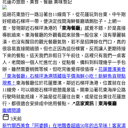
花蓮の旅遊、美食、餐廳
美味食記
這趟花東旅行一路沿著台11線南下，從花蓮玩到台東，中午剛
好經過石梯坪一帶，便決定找間海鮮餐廳填飽肚子。上網一
查，發現鄰近石梯坪漁港的「
東海餐廳
」感覺不錯，於是直接
導航過來。東海餐廳的外觀看起來就像一般住家，沒有華麗裝
潢，也沒有醒目的觀光餐廳氣勢，若不是招牌掛在門口，真的
很容易直接開過頭。但也正因為這份樸實，反而讓人更期待接
下來的餐點。這天我們非假日下午前往，店裡只有我們一桌客
人，老闆娘一個人忙進忙出，從點餐、備料到料理幾乎一手包
辦，雖然需要稍微等候，但吃完後覺得很值得。
花蓮豐濱美食
「東海餐廳」石梯坪漁港隱藏版平價海鮮小吃！新鮮魚貨現點
現煮！
東海餐廳位於花蓮豐濱，鄰近石梯坪漁港，位置就在台
11線旁，可以順遊石梯坪遊憩風景區。開車沿著花東海岸公路
行駛時就能抵達，不論是從花蓮往台東，或是從台東往花蓮旅
行，都很適合安排成中途用餐點。📍
店家資訊｜東海餐廳
繼續閱讀
3天前
新竹關西美食「阿婆麵」在地飄香超過50年的古早味！客家湯