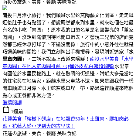
南投の旅遊、美食、餐廳
美味食記
南投日月潭小旅行，我們順遊水里蛇窯陶藝文化園區，走走逛
逛後肚子也有點餓了，想說既然都來到水里，就來吃個在地最
有名的小吃「肉圓」！原本我的口袋名單是名聲響亮的「董家
肉圓」，沒想到滿懷期待地開車過去，才發現三兄弟的店面竟
然都已經休息打烊了。不過沒關係，旅行中的小意外往往就是
巧遇美味的開始！我們立刻掏出手機搜尋，發現附近這家「
水
里章肉圓
」，二話不說馬上改道來嚐鮮！
南投水里美食「水里
章肉圓」在地人氣肉圓推薦，Q彈外皮配白醬超涮嘴!
水里章
肉圓位於水里民權路上，就在熱鬧的街道邊，附近大多是當地
的住宅與在地店家，距離水里火車站不遠。如果是跟我們一樣
開車順遊日月潭、水里蛇窯或車埕一帶，路過這裡順道來吃個
點心或正餐都非常方便。
繼續閱讀
1週前
花蓮美食「榕樹下麵店」在地飄香50年！土雞肉、腿扣肉必
點，花蓮人從小吃到大的古早味！
花蓮の旅遊、美食、餐廳
美味食記