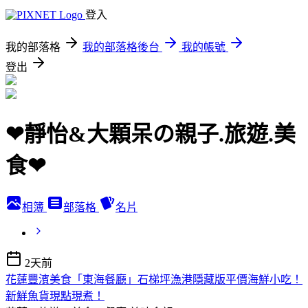
登入
我的部落格
我的部落格後台
我的帳號
登出
❤靜怡&大顆呆の親子.旅遊.美
食❤
相簿
部落格
名片
2天前
花蓮豐濱美食「東海餐廳」石梯坪漁港隱藏版平價海鮮小吃！
新鮮魚貨現點現煮！