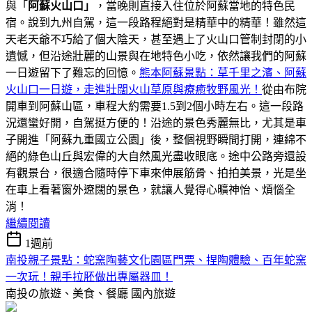
與「
阿蘇火山口」
，當晚則直接入住位於阿蘇當地的特色民
宿。說到九州自駕，這一段路程絕對是精華中的精華！雖然這
天老天爺不巧給了個大陰天，甚至遇上了火山口管制封閉的小
遺憾，但沿途壯麗的山景與在地特色小吃，依然讓我們的阿蘇
一日遊留下了難忘的回憶。
熊本阿蘇景點：草千里之濱、阿蘇
火山口一日遊，走進壯闊火山草原與療癒牧野風光！
從由布院
開車到阿蘇山區，車程大約需要1.5到2個小時左右。這一段路
況還蠻好開，自駕挺方便的！沿途的景色秀麗無比，尤其是車
子開進「阿蘇九重國立公園」後，整個視野瞬間打開，連綿不
絕的綠色山丘與宏偉的大自然風光盡收眼底。途中公路旁還設
有觀景台，很適合隨時停下車來伸展筋骨、拍拍美景，光是坐
在車上看著窗外遼闊的景色，就讓人覺得心曠神怡、煩惱全
消！
繼續閱讀
1週前
南投親子景點：蛇窯陶藝文化園區門票、捏陶體驗、百年蛇窯
一次玩！親手拉胚做出專屬器皿！
南投の旅遊、美食、餐廳
國內旅遊