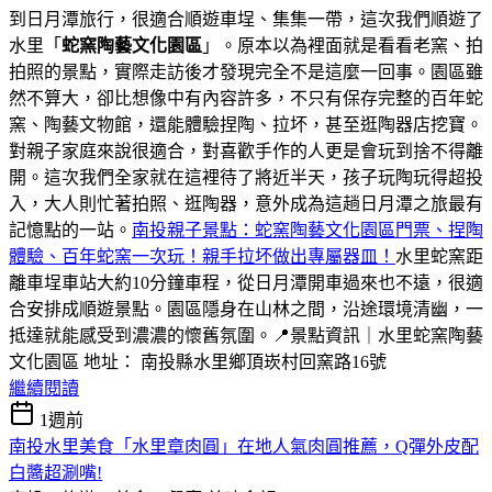
到日月潭旅行，很適合順遊車埕、集集一帶，這次我們順遊了
水里「
蛇窯陶藝文化園區
」。原本以為裡面就是看看老窯、拍
拍照的景點，實際走訪後才發現完全不是這麼一回事。園區雖
然不算大，卻比想像中有內容許多，不只有保存完整的百年蛇
窯、陶藝文物館，還能體驗捏陶、拉坏，甚至逛陶器店挖寶。
對親子家庭來說很適合，對喜歡手作的人更是會玩到捨不得離
開。這次我們全家就在這裡待了將近半天，孩子玩陶玩得超投
入，大人則忙著拍照、逛陶器，意外成為這趟日月潭之旅最有
記憶點的一站。
南投親子景點：蛇窯陶藝文化園區門票、捏陶
體驗、百年蛇窯一次玩！親手拉坏做出專屬器皿！
水里蛇窯距
離車埕車站大約10分鐘車程，從日月潭開車過來也不遠，很適
合安排成順遊景點。園區隱身在山林之間，沿途環境清幽，一
抵達就能感受到濃濃的懷舊氛圍。📍景點資訊｜水里蛇窯陶藝
文化園區 地址： 南投縣水里鄉頂崁村回窯路16號
繼續閱讀
1週前
南投水里美食「水里章肉圓」在地人氣肉圓推薦，Q彈外皮配
白醬超涮嘴!