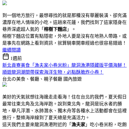
到一個地方旅行，最想尋找的就是那種沒有華麗裝潢、卻充滿
濃厚在地人情味的小吃。這趟來花蓮，我們找到了這家隱身在
巷弄深處超人氣的「
榕樹下麵店
」。
榕樹下麵店位置有點隱密，外地人要是沒有在地熟人帶路，或
是事先在網路上看到資訊，就算騎車開車經過也很容易錯過！
繼續閱讀
1週前
新北貢寮美食「漁夫家小卷米粉」龍洞漁港隱藏版平價海鮮！
順遊龍洞潮間帶探索海洋生物，必點酥脆炸小卷！
台北の美食、餐廳、親子餐廳
國內旅遊
美好的天氣就想往海邊走走看海！住在台北的我們，夏天假日
最常往東北角及北海岸跑。說到東北角，龍洞是玩水者的勝
地，舉凡浮潛、水肺潛水、獨木舟等各種水上活動都會在這裡
進行，整條海岸線到了夏天總是充滿活力。
這天我們主要來龍洞漁港附近的「
漁夫家
」吃小卷米粉，吃飽