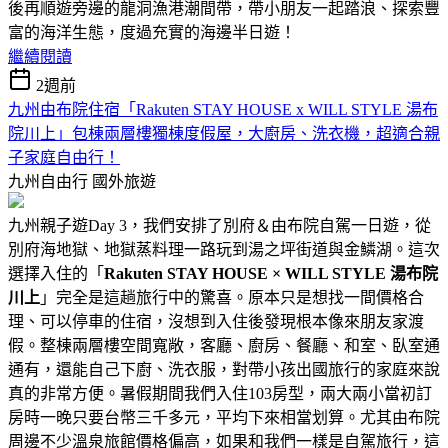
後再順遊旁邊的龍洞漁港潮間帶，帶小朋友一起踏浪、探索豐
富的海洋生態，度過充實的海邊半日遊！
繼續閱讀
2週前
九州由布院住宿「Rakuten STAY HOUSE x WILL STYLE 湯布
院川上」包棟兩層樓獨棟度假屋，大廚房、洗衣機，超適合親
子家庭自由行！
九州自由行
國外旅遊
九州親子遊Day 3，我們安排了別府＆由布院自駕一日遊，從
別府海地獄、地獄蒸料理一路玩到湯之坪街道與金鱗湖。這次
選擇入住的「
Rakuten STAY HOUSE × WILL STYLE 湯布院
川上
」完全是這趟旅行中的驚喜。原本只是想找一間價格合
理、可以停車的住宿，沒想到入住後發現根本像來朋友家渡
假。整棟兩層樓空間寬敞，客廳、廚房、餐廳、和室、臥室通
通有，還能自己下廚、洗衣服，對帶小孩出國旅行的家庭來說
真的非常方便。暑假期間我們入住103房型，兩大兩小當初訂
房時一晚只要台幣三千多元，平均下來相當划算。尤其由布院
周邊不少溫泉旅館價格偏高，如果和我們一樣是自駕旅行，這