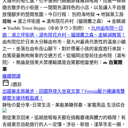
大城市的匆忙感，也不像熱門商圈那樣擁擠喧鬧，而是一條條
適合散步的小街道、一間間充滿特色的小店，以及讓人不自覺
放慢腳步的悠閒氛圍。今日行程： 別府海地獄 ➔ 地獄蒸工房
鐵輪 ➔ 湯之坪街道 ➔ 湯布院花卉村（貓頭鷹之森） ➔ 金鱗湖
➔ YouMe Town Beppu（ゆめタウン別府）。
九州由布院一日
遊：湯之坪街道、湯布院花卉村、貓頭鷹之森、金鱗湖散策！
由布院位於日本大分縣由布市，是九州最具代表性的溫泉小鎮
之一，坐落在由布岳山腳下，對於帶著小孩的家庭旅行來說，
自駕是最無拘無束的交通方式。從福岡出發前往由布院（湯布
院），無論是搭乘大眾運輸還是自駕都相當便利：🚗
自駕開
車
繼續閱讀
2週前
出國暴走兩萬步、回國熬夜久坐寫文章？Freesia壓力襪讓我雙
腿整天維持輕盈感！
靜怡の愛分享~日常生活、美髮美睫保養、家電用品
生活綜合
剛從東京回來，這趟旅程每天都在挑戰靈魂與體力的極限！有
去過東京自助旅行的人一定懂，涉谷、新宿、淺草寺走一圈，