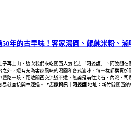
50年的古早味！客家湯圓、餛飩米粉、滷
肚子再上山，這次我們來吃關西人氣老店「阿婆麵」。阿婆麵在
食之外，還有充滿客家風味的湯圓和各式滷味，每一樣都樸實卻
中豐路一段，距離關西交流道不遠，無論是前往尖石、內灣、司
易就直接開車經過。📍
店家資訊｜阿婆麵
地址：新竹縣關西鎮中豐路