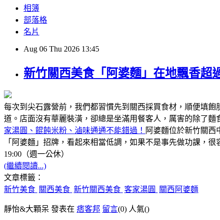
相簿
部落格
名片
Aug
06
Thu
2026
13:45
新竹關西美食「阿婆麵」在地飄香超過
每次到尖石露營前，我們都習慣先到關西採買食材，順便填飽
道。店面沒有華麗裝潢，卻總是坐滿用餐客人，厲害的除了麵
家湯圓、餛飩米粉、滷味通通不能錯過！
阿婆麵位於新竹關西
「阿婆麵」招牌，看起來相當低調，如果不是事先做功課，很容
19:00（週一公休）
(繼續閱讀...)
文章標籤：
新竹美食
關西美食
新竹關西美食
客家湯圓
關西阿婆麵
靜怡&大顆呆 發表在
痞客邦
留言
(0)
人氣(
)