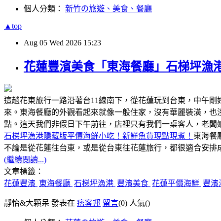
個人分類：
新竹の旅遊、美食、餐廳
▲top
Aug
05
Wed
2026
15:23
花蓮豐濱美食「東海餐廳」石梯坪漁
這趟花東旅行一路沿著台11線南下，從花蓮玩到台東，中午
來。東海餐廳的外觀看起來就像一般住家，沒有華麗裝潢，也
點。這天我們非假日下午前往，店裡只有我們一桌客人，老闆
石梯坪漁港隱藏版平價海鮮小吃！新鮮魚貨現點現煮！
東海餐
不論是從花蓮往台東，或是從台東往花蓮旅行，都很適合安排成
(繼續閱讀...)
文章標籤：
花蓮豐濱
東海餐廳
石梯坪漁港
豐濱美食
花蓮平價海鮮
豐濱
靜怡&大顆呆 發表在
痞客邦
留言
(0)
人氣(
)