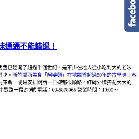
味通通不能錯過！
關西已經開了超過半個世紀，是不少在地人從小吃到大的老味
耐吃。
新竹關西美食「阿婆麵」在地飄香超過50年的古早味！客
馬庫斯，或是安排關西一日遊都很順路。紅磚外牆搭配大大的
一段270號 電話：03-5878965 營業時間：10:00～