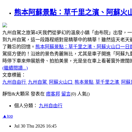
熊本阿蘇景點：草千里之濱、阿蘇火
九州自駕之旅第4天我們從夢幻的溫泉小鎮「由布院」出發，
到九州自駕，這一段路程絕對是精華中的精華！雖然這天老天
了難忘的回憶。
熊本阿蘇景點：草千里之濱、阿蘇火山口一日
駕挺方便的！沿途的景色秀麗無比，尤其是車子開進「阿蘇九
時停下車來伸展筋骨、拍拍美景，光是坐在車上看著窗外遼闊
(繼續閱讀...)
文章標籤：
九州自由行
九州自駕
阿蘇火山口
熊本景點
草千里之濱
阿蘇
靜怡&大顆呆 發表在
痞客邦
留言
(0)
人氣(
)
個人分類：
九州自由行
▲top
Jul
30
Thu
2026
16:45