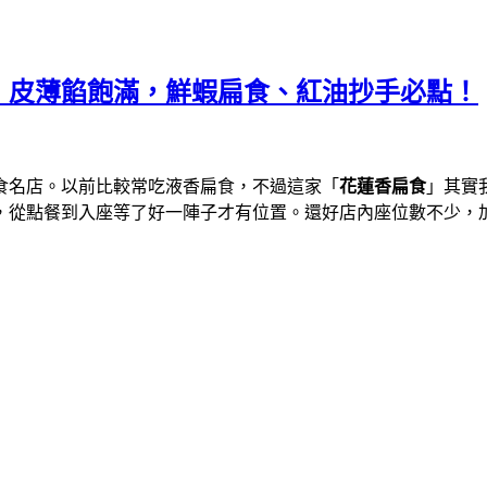
，皮薄餡飽滿，鮮蝦扁食、紅油抄手必點！
食名店。以前比較常吃液香扁食，不過這家「
花蓮香扁食
」其實
，從點餐到入座等了好一陣子才有位置。還好店內座位數不少，