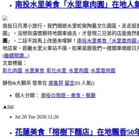
南投水里美食「水里章肉圓」在地人氣
南投日月潭小旅行，我們順遊水里蛇窯陶藝文化園區，走走逛
圓」，沒想到滿懷期待地開車過去，才發現三兄弟的店面竟然
圓
」，二話不說馬上改道來嚐鮮！
南投水里美食「水里章肉圓
距離水里火車站不遠
地店家，
。如果是跟我們一樣開車順遊日
(繼續閱讀...)
文章標籤：
彰化肉圓
水里美食
彰化水里
水里肉圓
水里章肉圓
靜怡&大顆呆 發表在
痞客邦
留言
(0)
人氣(
)
個人分類：
南投の旅遊、美食、餐廳
▲top
Jul
28
Tue
2026
11:26
花蓮美食「榕樹下麵店」在地飄香50