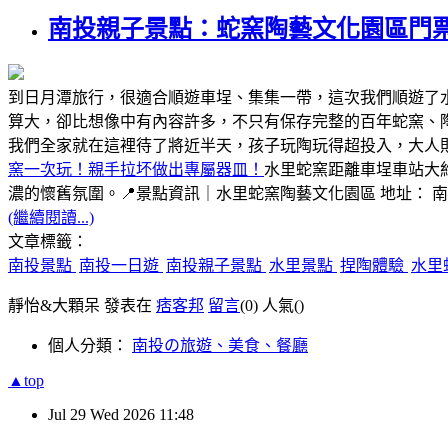
南投親子景點：蛇窯陶藝文化園區門
到日月潭旅行，很適合順遊車埕、集集一帶，這次我們順遊了
算大，卻比想像中有內容許多，不只有保存完整的百年蛇窯、
我們全家就在這裡待了將近半天，孩子玩陶玩得超投入，大人
窯一次玩！親手拉坏做出專屬器皿！
水里蛇窯距離車埕車站大
濃的懷舊氛圍。📍景點資訊｜水里蛇窯陶藝文化園區 地址： 
(繼續閱讀...)
文章標籤：
南投景點
南投一日遊
南投親子景點
水里景點
捏陶體驗
水里
靜怡&大顆呆 發表在
痞客邦
留言
(0)
人氣(
)
個人分類：
南投の旅遊、美食、餐廳
▲top
Jul
29
Wed
2026
11:48