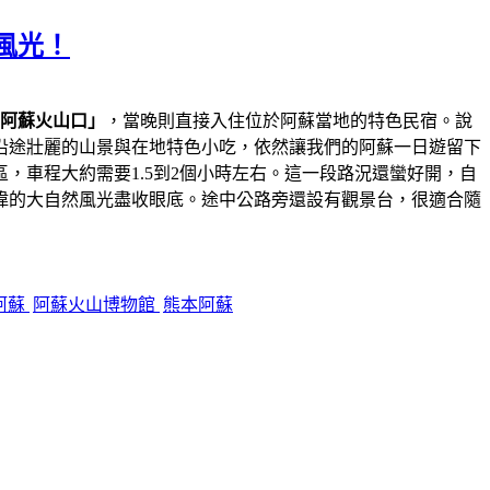
風光！
阿蘇火山口」
，當晚則直接入住位於阿蘇當地的特色民宿。說
沿途壯麗的山景與在地特色小吃，依然讓我們的阿蘇一日遊留下
，車程大約需要1.5到2個小時左右。這一段路況還蠻好開，自
偉的大自然風光盡收眼底。途中公路旁還設有觀景台，很適合隨
阿蘇
阿蘇火山博物館
熊本阿蘇