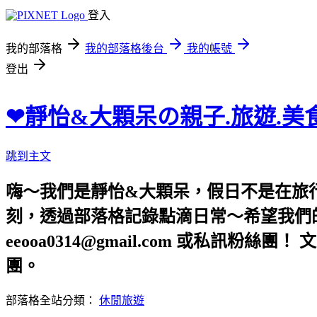
登入
我的部落格
我的部落格後台
我的帳號
登出
❤靜怡&大顆呆の親子.旅遊.美
跳到主文
嗨～我們是靜怡&大顆呆，假日不是在旅
刻，透過部落格記錄點滴日常～希望我們的文章，
eeooa0314@gmail.com 或私訊粉絲
團。
部落格全站分類：
休閒旅遊