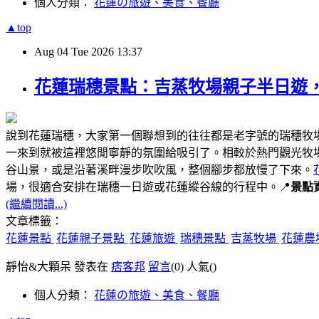
個人分類：
花蓮の旅遊、美食、餐廳
▲top
Aug
04
Tue
2026
13:37
花蓮瑞穗景點：吉蒸牧場親子半日遊
說到花蓮瑞穗，大家第一個聯想到的往往都是老字號的瑞穗牧
一來到就被這裡悠閒寧靜的氛圍給吸引了。相較於熱門觀光牧
谷山景，或是沿著溪畔漫步吹吹風，整個腳步都放慢了下來。
場，很適合安排在瑞穗一日遊或花蓮縱谷線的行程中。📍
景點
(繼續閱讀...)
文章標籤：
花蓮景點
花蓮親子景點
花蓮旅遊
瑞穗景點
吉蒸牧場
花蓮農
靜怡&大顆呆 發表在
痞客邦
留言
(0)
人氣(
)
個人分類：
花蓮の旅遊、美食、餐廳