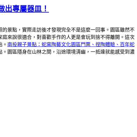
做出專屬器皿！
照的景點，實際走訪後才發現完全不是這麼一回事。園區雖然不
家庭來說很適合，對喜歡手作的人更是會玩到捨不得離開。這次
站。
南投親子景點：蛇窯陶藝文化園區門票、捏陶體驗、百年蛇
點。園區隱身在山林之間，沿途環境清幽，一抵達就能感受到濃