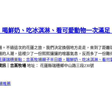
，喝鮮奶、吃冰淇淋、看可愛動物一次滿足
場。不過這次的花蓮之旅，我們決定換個地方走走，來到了距離
場的人潮，這裡少了一份熙熙攘攘的喧囂氣息，反而多了一份難
花蓮瑞穗景點：吉蒸牧場親子半日遊，喝鮮奶、吃冰淇淋、看可
資訊｜吉蒸牧場
地址： 花蓮縣瑞穗鄉中山路三段230號
場推薦