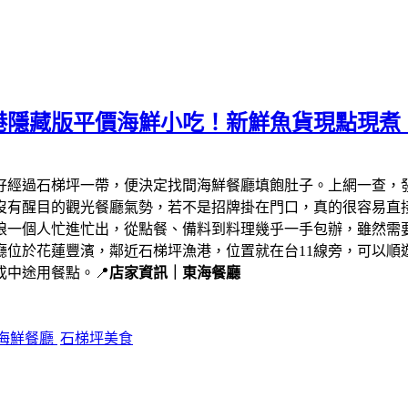
港隱藏版平價海鮮小吃！新鮮魚貨現點現煮
剛好經過石梯坪一帶，便決定找間海鮮餐廳填飽肚子。上網一查，
沒有醒目的觀光餐廳氣勢，若不是招牌掛在門口，真的很容易直
娘一個人忙進忙出，從點餐、備料到料理幾乎一手包辦，雖然需
廳位於花蓮豐濱，鄰近石梯坪漁港，位置就在台11線旁，可以順
中途用餐點。📍
店家資訊｜東海餐廳
海鮮餐廳
石梯坪美食