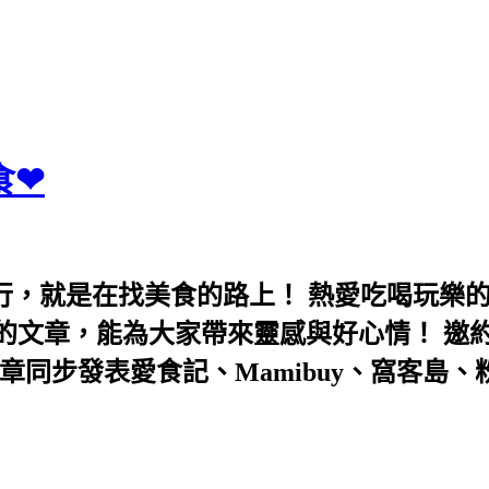
食❤
行，就是在找美食的路上！ 熱愛吃喝玩樂
能為大家帶來靈感與好心情！ 邀約eeooa031
團！ 文章同步發表愛食記、Mamibuy、窩客島、粉