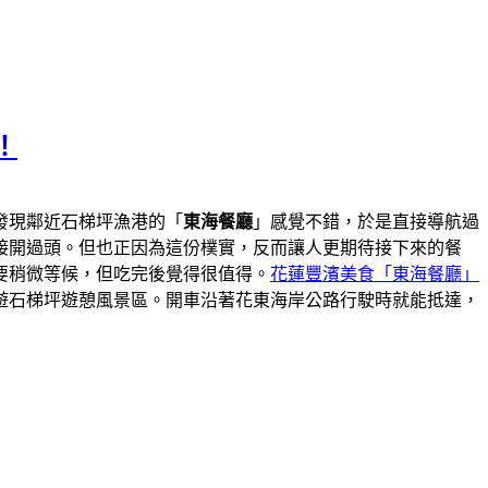
！
發現鄰近石梯坪漁港的「
東海餐廳
」感覺不錯，於是直接導航過
接開過頭。但也正因為這份樸實，反而讓人更期待接下來的餐
要稍微等候，但吃完後覺得很值得。
花蓮豐濱美食「東海餐廳」
遊石梯坪遊憩風景區。開車沿著花東海岸公路行駛時就能抵達，