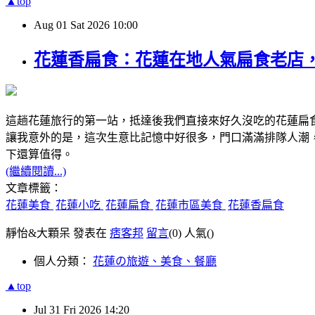
▲top
Aug
01
Sat
2026
10:00
花蓮香扁食：花蓮在地人氣扁食老店
這趟花蓮旅行的第一站，抵達後我們直接來好久沒吃的花蓮扁
讓我意外的是，這次生意比記憶中好很多，門口滿滿排隊人潮
下還算值得。
(繼續閱讀...)
文章標籤：
花蓮美食
花蓮小吃
花蓮扁食
花蓮市區美食
花蓮香扁食
靜怡&大顆呆 發表在
痞客邦
留言
(0)
人氣(
)
個人分類：
花蓮の旅遊、美食、餐廳
▲top
Jul
31
Fri
2026
14:20