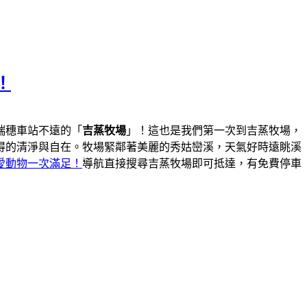
！
瑞穗車站不遠的「
吉蒸牧場
」！這也是我們第一次到吉蒸牧場，
得的清淨與自在。牧場緊鄰著美麗的秀姑巒溪，天氣好時遠眺溪
愛動物一次滿足！
導航直接搜尋吉蒸牧場即可抵達，有免費停車