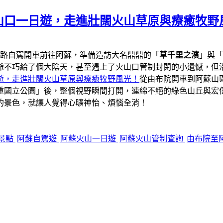
山口一日遊，走進壯闊火山草原與療癒牧野
一路自駕開車前往阿蘇，準備造訪大名鼎鼎的「
草千里之濱
」與「
爺不巧給了個大陰天，甚至遇上了火山口管制封閉的小遺憾，但
遊，走進壯闊火山草原與療癒牧野風光！
從由布院開車到阿蘇山區
重國立公園」後，整個視野瞬間打開，連綿不絕的綠色山丘與宏
的景色，就讓人覺得心曠神怡、煩惱全消！
景點
阿蘇自駕遊
阿蘇火山一日遊
阿蘇火山管制查詢
由布院至