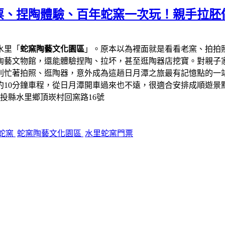
票、捏陶體驗、百年蛇窯一次玩！親手拉胚
水里「
蛇窯陶藝文化園區
」。原本以為裡面就是看看老窯、拍拍
陶藝文物館，還能體驗捏陶、拉坏，甚至逛陶器店挖寶。對親子
則忙著拍照、逛陶器，意外成為這趟日月潭之旅最有記憶點的一
約10分鐘車程，從日月潭開車過來也不遠，很適合安排成順遊景
南投縣水里鄉頂崁村回窯路16號
蛇窯
蛇窯陶藝文化園區
水里蛇窯門票