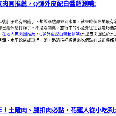
肉圓推薦，Q彈外皮配白醬超涮嘴!
逛後肚子也有點餓了，想說既然都來到水里，就來吃個在地最有
都已經休息打烊了。不過沒關係，旅行中的小意外往往就是巧遇
」在地人氣肉圓推薦，Q彈外皮配白醬超涮嘴!
水里章肉圓位於水
月潭、水里蛇窯或車埕一帶，路過這裡順道來吃個點心或正餐都
年！土雞肉、腿扣肉必點，花蓮人從小吃到