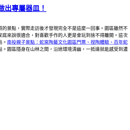
做出專屬器皿！
照的景點，實際走訪後才發現完全不是這麼一回事。園區雖然不
家庭來說很適合，對喜歡手作的人更是會玩到捨不得離開。這次
站。
南投親子景點：蛇窯陶藝文化園區門票、捏陶體驗、百年蛇
點。園區隱身在山林之間，沿途環境清幽，一抵達就能感受到濃