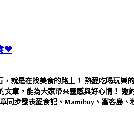
食❤
行，就是在找美食的路上！ 熱愛吃喝玩樂
能為大家帶來靈感與好心情！ 邀約eeooa031
團！ 文章同步發表愛食記、Mamibuy、窩客島、粉