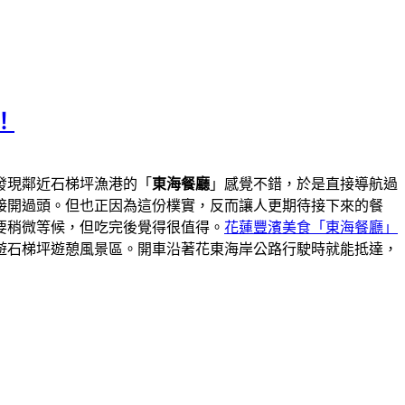
！
發現鄰近石梯坪漁港的「
東海餐廳
」感覺不錯，於是直接導航過
接開過頭。但也正因為這份樸實，反而讓人更期待接下來的餐
要稍微等候，但吃完後覺得很值得。
花蓮豐濱美食「東海餐廳」
遊石梯坪遊憩風景區。開車沿著花東海岸公路行駛時就能抵達，