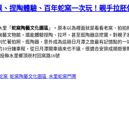
票、捏陶體驗、百年蛇窯一次玩！親手拉胚
水里「
蛇窯陶藝文化園區
」。原本以為裡面就是看看老窯、拍拍
陶藝文物館，還能體驗捏陶、拉坏，甚至逛陶器店挖寶。對親子
則忙著拍照、逛陶器，意外成為這趟日月潭之旅最有記憶點的一
約10分鐘車程，從日月潭開車過來也不遠，很適合安排成順遊景
南投縣水里鄉頂崁村回窯路16號
蛇窯
蛇窯陶藝文化園區
水里蛇窯門票