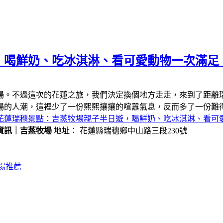
，喝鮮奶、吃冰淇淋、看可愛動物一次滿足
場。不過這次的花蓮之旅，我們決定換個地方走走，來到了距離
場的人潮，這裡少了一份熙熙攘攘的喧囂氣息，反而多了一份難
花蓮瑞穗景點：吉蒸牧場親子半日遊，喝鮮奶、吃冰淇淋、看可
資訊｜吉蒸牧場
地址： 花蓮縣瑞穗鄉中山路三段230號
場推薦