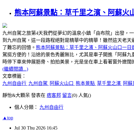
熊本阿蘇景點：草千里之濱、阿蘇火
九州自駕之旅第4天我們從夢幻的溫泉小鎮「由布院」出發，
到九州自駕，這一段路程絕對是精華中的精華！雖然這天老天
了難忘的回憶。
熊本阿蘇景點：草千里之濱、阿蘇火山口一日
駕挺方便的！沿途的景色秀麗無比，尤其是車子開進「阿蘇九
時停下車來伸展筋骨、拍拍美景，光是坐在車上看著窗外遼闊
(繼續閱讀...)
文章標籤：
九州自由行
九州自駕
阿蘇火山口
熊本景點
草千里之濱
阿蘇
靜怡&大顆呆 發表在
痞客邦
留言
(0)
人氣(
)
個人分類：
九州自由行
▲top
Jul
30
Thu
2026
16:45