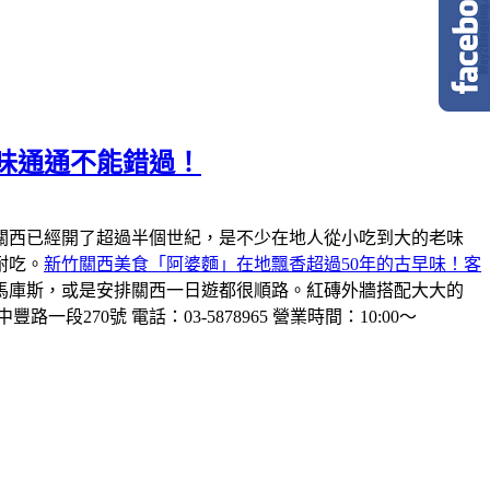
味通通不能錯過！
關西已經開了超過半個世紀，是不少在地人從小吃到大的老味
耐吃。
新竹關西美食「阿婆麵」在地飄香超過50年的古早味！客
馬庫斯，或是安排關西一日遊都很順路。紅磚外牆搭配大大的
一段270號 電話：03-5878965 營業時間：10:00～