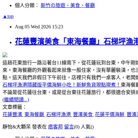
個人分類：
新竹の旅遊、美食、餐廳
▲top
Aug
05
Wed
2026
15:23
花蓮豐濱美食「東海餐廳」石梯坪漁
這趟花東旅行一路沿著台11線南下，從花蓮玩到台東，中午
來。東海餐廳的外觀看起來就像一般住家，沒有華麗裝潢，也
點。這天我們非假日下午前往，店裡只有我們一桌客人，老闆
石梯坪漁港隱藏版平價海鮮小吃！新鮮魚貨現點現煮！
東海餐
不論是從花蓮往台東，或是從台東往花蓮旅行，都很適合安排成
(繼續閱讀...)
文章標籤：
花蓮豐濱
東海餐廳
石梯坪漁港
豐濱美食
花蓮平價海鮮
豐濱
靜怡&大顆呆 發表在
痞客邦
留言
(0)
人氣(
)