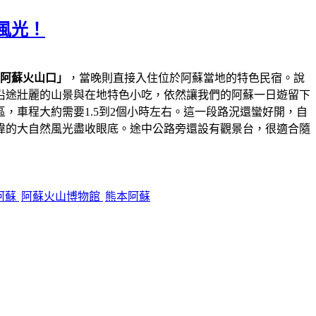
風光！
阿蘇火山口」
，當晚則直接入住位於阿蘇當地的特色民宿。說
沿途壯麗的山景與在地特色小吃，依然讓我們的阿蘇一日遊留下
，車程大約需要1.5到2個小時左右。這一段路況還蠻好開，自
偉的大自然風光盡收眼底。途中公路旁還設有觀景台，很適合隨
阿蘇
阿蘇火山博物館
熊本阿蘇