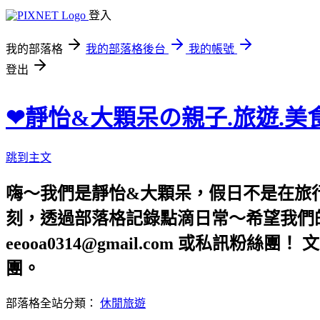
登入
我的部落格
我的部落格後台
我的帳號
登出
❤靜怡&大顆呆の親子.旅遊.美
跳到主文
嗨～我們是靜怡&大顆呆，假日不是在旅
刻，透過部落格記錄點滴日常～希望我們的文章，
eeooa0314@gmail.com 或私訊粉絲
團。
部落格全站分類：
休閒旅遊