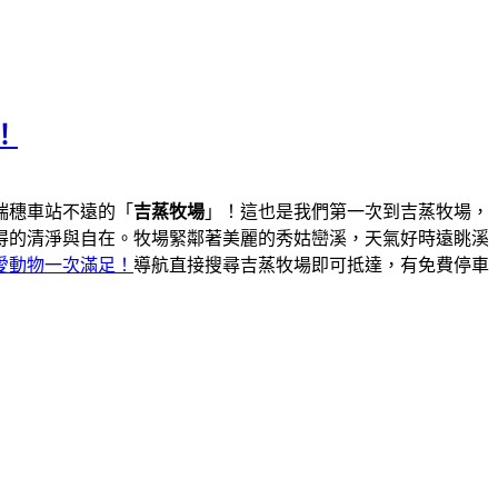
！
瑞穗車站不遠的「
吉蒸牧場
」！這也是我們第一次到吉蒸牧場，
得的清淨與自在。牧場緊鄰著美麗的秀姑巒溪，天氣好時遠眺溪
愛動物一次滿足！
導航直接搜尋吉蒸牧場即可抵達，有免費停車