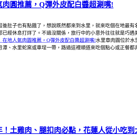
肉圓推薦，Q彈外皮配白醬超涮嘴!
逛後肚子也有點餓了，想說既然都來到水里，就來吃個在地最有
都已經休息打烊了。不過沒關係，旅行中的小意外往往就是巧遇
」在地人氣肉圓推薦，Q彈外皮配白醬超涮嘴!
水里章肉圓位於水
月潭、水里蛇窯或車埕一帶，路過這裡順道來吃個點心或正餐都
年！土雞肉、腿扣肉必點，花蓮人從小吃到