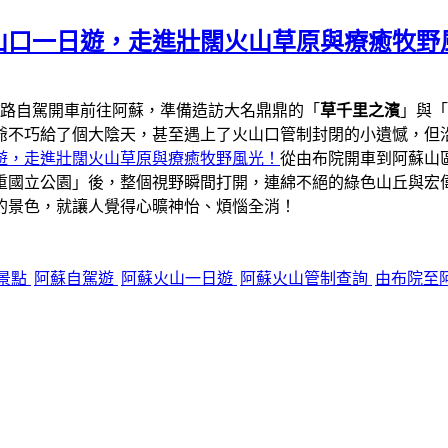
山口一日遊，走進壯闊火山草原與療癒牧野
一路自駕開車前往阿蘇，準備造訪大名鼎鼎的「
草千里之濱
」與「
爺不巧給了個大陰天，甚至遇上了火山口管制封閉的小遺憾，但
遊，走進壯闊火山草原與療癒牧野風光！
從由布院開車到阿蘇山區
重國立公園」後，整個視野瞬間打開，連綿不絕的綠色山丘與宏
的景色，就讓人覺得心曠神怡、煩惱全消！
景點
阿蘇自駕遊
阿蘇火山一日遊
阿蘇火山管制查詢
由布院至