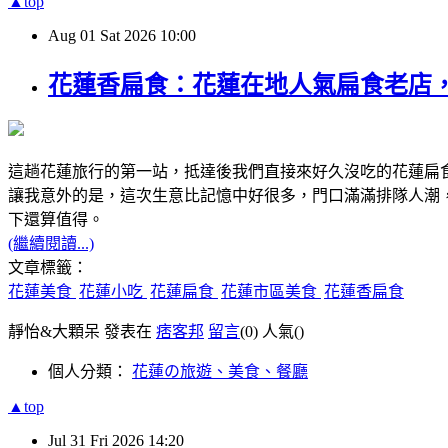
▲top
Aug
01
Sat
2026
10:00
花蓮香扁食：花蓮在地人氣扁食老店
這趟花蓮旅行的第一站，抵達後我們直接來好久沒吃的花蓮扁
讓我意外的是，這次生意比記憶中好很多，門口滿滿排隊人潮
下還算值得。
(繼續閱讀...)
文章標籤：
花蓮美食
花蓮小吃
花蓮扁食
花蓮市區美食
花蓮香扁食
靜怡&大顆呆 發表在
痞客邦
留言
(0)
人氣(
)
個人分類：
花蓮の旅遊、美食、餐廳
▲top
Jul
31
Fri
2026
14:20