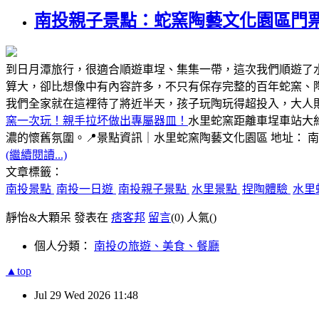
南投親子景點：蛇窯陶藝文化園區門
到日月潭旅行，很適合順遊車埕、集集一帶，這次我們順遊了
算大，卻比想像中有內容許多，不只有保存完整的百年蛇窯、
我們全家就在這裡待了將近半天，孩子玩陶玩得超投入，大人
窯一次玩！親手拉坏做出專屬器皿！
水里蛇窯距離車埕車站大
濃的懷舊氛圍。📍景點資訊｜水里蛇窯陶藝文化園區 地址： 
(繼續閱讀...)
文章標籤：
南投景點
南投一日遊
南投親子景點
水里景點
捏陶體驗
水里
靜怡&大顆呆 發表在
痞客邦
留言
(0)
人氣(
)
個人分類：
南投の旅遊、美食、餐廳
▲top
Jul
29
Wed
2026
11:48