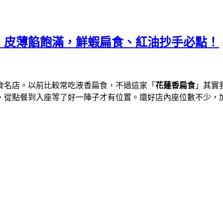
，皮薄餡飽滿，鮮蝦扁食、紅油抄手必點！
食名店。以前比較常吃液香扁食，不過這家「
花蓮香扁食
」其實
，從點餐到入座等了好一陣子才有位置。還好店內座位數不少，