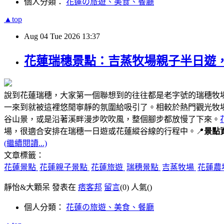
個人分類：
花蓮の旅遊、美食、餐廳
▲top
Aug
04
Tue
2026
13:37
花蓮瑞穗景點：吉蒸牧場親子半日遊
說到花蓮瑞穗，大家第一個聯想到的往往都是老字號的瑞穗牧
一來到就被這裡悠閒寧靜的氛圍給吸引了。相較於熱門觀光牧
谷山景，或是沿著溪畔漫步吹吹風，整個腳步都放慢了下來。
場，很適合安排在瑞穗一日遊或花蓮縱谷線的行程中。📍
景點
(繼續閱讀...)
文章標籤：
花蓮景點
花蓮親子景點
花蓮旅遊
瑞穗景點
吉蒸牧場
花蓮農
靜怡&大顆呆 發表在
痞客邦
留言
(0)
人氣(
)
個人分類：
花蓮の旅遊、美食、餐廳