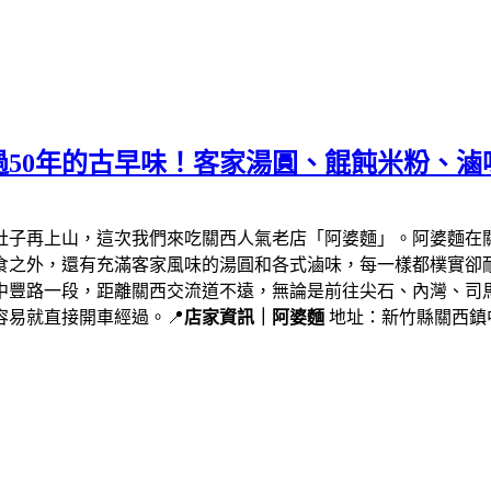
50年的古早味！客家湯圓、餛飩米粉、滷
肚子再上山，這次我們來吃關西人氣老店「阿婆麵」。阿婆麵在
食之外，還有充滿客家風味的湯圓和各式滷味，每一樣都樸實卻
中豐路一段，距離關西交流道不遠，無論是前往尖石、內灣、司
易就直接開車經過。📍
店家資訊｜阿婆麵
地址：新竹縣關西鎮中豐路