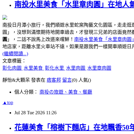
南投水里美食「水里章肉圓」在地人氣
南投日月潭小旅行，我們順遊水里蛇窯陶藝文化園區，走走逛
圓」，沒想到滿懷期待地開車過去，才發現三兄弟的店面竟然
圓
」，二話不說馬上改道來嚐鮮！
南投水里美食「水里章肉圓
距離水里火車站不遠
地店家，
。如果是跟我們一樣開車順遊日
(繼續閱讀...)
文章標籤：
彰化肉圓
水里美食
彰化水里
水里肉圓
水里章肉圓
靜怡&大顆呆 發表在
痞客邦
留言
(0)
人氣(
)
個人分類：
南投の旅遊、美食、餐廳
▲top
Jul
28
Tue
2026
11:26
花蓮美食「榕樹下麵店」在地飄香50