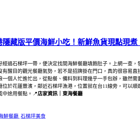
港隱藏版平價海鮮小吃！新鮮魚貨現點現煮
剛好經過石梯坪一帶，便決定找間海鮮餐廳填飽肚子。上網一查，
沒有醒目的觀光餐廳氣勢，若不是招牌掛在門口，真的很容易直
娘一個人忙進忙出，從點餐、備料到料理幾乎一手包辦，雖然需
廳位於花蓮豐濱，鄰近石梯坪漁港，位置就在台11線旁，可以順
中途用餐點。📍
店家資訊｜東海餐廳
海鮮餐廳
石梯坪美食