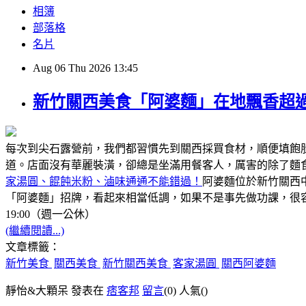
相簿
部落格
名片
Aug
06
Thu
2026
13:45
新竹關西美食「阿婆麵」在地飄香超過
每次到尖石露營前，我們都習慣先到關西採買食材，順便填飽
道。店面沒有華麗裝潢，卻總是坐滿用餐客人，厲害的除了麵
家湯圓、餛飩米粉、滷味通通不能錯過！
阿婆麵位於新竹關西
「阿婆麵」招牌，看起來相當低調，如果不是事先做功課，很容
19:00（週一公休）
(繼續閱讀...)
文章標籤：
新竹美食
關西美食
新竹關西美食
客家湯圓
關西阿婆麵
靜怡&大顆呆 發表在
痞客邦
留言
(0)
人氣(
)