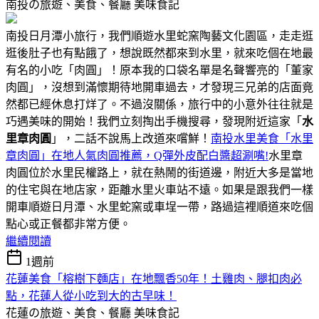
南投の旅遊、美食、餐廳
美味食記
南投日月潭小旅行，我們順遊水里蛇窯陶藝文化園區，走走逛
逛後肚子也有點餓了，想說既然都來到水里，就來吃個在地最
有名的小吃「肉圓」！原本我的口袋名單是名聲響亮的「董家
肉圓」，沒想到滿懷期待地開車過去，才發現三兄弟的店面竟
然都已經休息打烊了。不過沒關係，旅行中的小意外往往就是
巧遇美味的開始！我們立刻掏出手機搜尋，發現附近這家「
水
里章肉圓
」，二話不說馬上改道來嚐鮮！
南投水里美食「水里
章肉圓」在地人氣肉圓推薦，Q彈外皮配白醬超涮嘴!
水里章
肉圓位於水里民權路上，就在熱鬧的街道邊，附近大多是當地
的住宅與在地店家，距離水里火車站不遠。如果是跟我們一樣
開車順遊日月潭、水里蛇窯或車埕一帶，路過這裡順道來吃個
點心或正餐都非常方便。
繼續閱讀
1週前
花蓮美食「榕樹下麵店」在地飄香50年！土雞肉、腿扣肉必
點，花蓮人從小吃到大的古早味！
花蓮の旅遊、美食、餐廳
美味食記