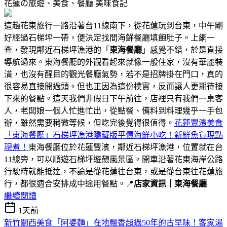
花蓮の旅遊、美食、餐廳
美味食記
這趟花東旅行一路沿著台11線南下，從花蓮玩到台東，中午剛
好經過石梯坪一帶，便決定找間海鮮餐廳填飽肚子。上網一
查，發現鄰近石梯坪漁港的「
東海餐廳
」感覺不錯，於是直接
導航過來。東海餐廳的外觀看起來就像一般住家，沒有華麗裝
潢，也沒有醒目的觀光餐廳氣勢，若不是招牌掛在門口，真的
很容易直接開過頭。但也正因為這份樸實，反而讓人更期待接
下來的餐點。這天我們非假日下午前往，店裡只有我們一桌客
人，老闆娘一個人忙進忙出，從點餐、備料到料理幾乎一手包
辦，雖然需要稍微等候，但吃完後覺得很值得。
花蓮豐濱美食
「東海餐廳」石梯坪漁港隱藏版平價海鮮小吃！新鮮魚貨現點
現煮！
東海餐廳位於花蓮豐濱，鄰近石梯坪漁港，位置就在台
11線旁，可以順遊石梯坪遊憩風景區。開車沿著花東海岸公路
行駛時就能抵達，不論是從花蓮往台東，或是從台東往花蓮旅
行，都很適合安排成中途用餐點。📍
店家資訊｜東海餐廳
繼續閱讀
1天前
新竹關西美食「阿婆麵」在地飄香超過50年的古早味！客家湯