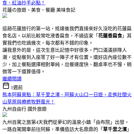
食、紅油抄手必點！
花蓮の旅遊、美食、餐廳
美味食記
這趟花蓮旅行的第一站，抵達後我們直接來好久沒吃的花蓮扁
食名店。以前比較常吃液香扁食，不過這家「
花蓮香扁食
」其
實我們也吃過幾次，每次都有不錯的印象。
讓我意外的是，這次生意比記憶中好很多，門口滿滿排隊人
潮，從點餐到入座等了好一陣子才有位置。還好店內座位數不
少，加上餐點選擇相對單純，出餐速度快、翻桌率也不慢，稍
微等一下還算值得。
繼續閱讀
1週前
熊本阿蘇景點：草千里之濱、阿蘇火山口一日遊，走進壯闊火
山草原與療癒牧野風光！
九州自由行
國外旅遊
九州自駕之旅第4天我們從夢幻的溫泉小鎮「由布院」出發，
一路自駕開車前往阿蘇，準備造訪大名鼎鼎的「
草千里之濱
」