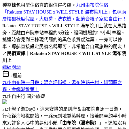
種整棟包租型住宿真的很值得考慮。
九州由布院住宿
「Rakuten STAY HOUSE x WILL STYLE 湯布院川上」包棟兩
層樓獨棟度假屋，大廚房、洗衣機，超適合親子家庭自由行！
Rakuten STAY HOUSE × WILL STYLE 湯布院川上就在大馬路
旁，距離由布院車站車程約5分鐘、福岡機場約1.5小時車程。
抵達時會見到三棟現代簡約的黑色系質感建築，一旁可以停
車，導航直接設定民宿名稱即可，非常適合自駕旅遊的朋友！
📍
民宿資訊｜Rakuten STAY HOUSE × WILL STYLE 湯布院
川上
繼續閱讀
2週前
九州由布院一日遊：湯之坪街道、湯布院花卉村、貓頭鷹之
森、金鱗湖散策！
九州自由行
國外旅遊
九州親子遊Day3，這天安排的是別府＆由布院自駕一日遊，
行程從海地獄開始，一路玩到地獄蒸料理，接著開車約半小時
來到許多人心中的夢幻小鎮「
由布院（湯布院）
」。這裡沒有