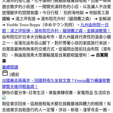
大城市的匆忙感，也不像熱門商圈那樣擁擠喧鬧，而是一條條
適合散步的小街道、一間間充滿特色的小店，以及讓人不自覺
放慢腳步的悠閒氛圍。今日行程： 別府海地獄 ➔ 地獄蒸工房
鐵輪 ➔ 湯之坪街道 ➔ 湯布院花卉村（貓頭鷹之森） ➔ 金鱗湖
➔ YouMe Town Beppu（ゆめタウン別府）。
九州由布院一日
遊：湯之坪街道、湯布院花卉村、貓頭鷹之森、金鱗湖散策！
由布院位於日本大分縣由布市，是九州最具代表性的溫泉小鎮
之一，坐落在由布岳山腳下，對於帶著小孩的家庭旅行來說，
自駕是最無拘無束的交通方式。從福岡出發前往由布院（湯布
院），無論是搭乘大眾運輸還是自駕都相當便利：🚗
自駕開
車
繼續閱讀
2週前
出國暴走兩萬步、回國熬夜久坐寫文章？Freesia壓力襪讓我雙
腿整天維持輕盈感！
靜怡の愛分享~日常生活、美髮美睫保養、家電用品
生活綜合
剛從東京回來，這趟旅程每天都在挑戰靈魂與體力的極限！有
去過東京自助旅行的人一定懂，涉谷、新宿、淺草寺走一圈，