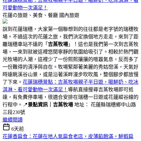
花蓮瑞穗景點：吉蒸牧場親子半日遊，喝鮮奶、吃冰淇淋、看
可愛動物一次滿足！
花蓮の旅遊、美食、餐廳
國內旅遊
說到花蓮瑞穗，大家第一個聯想到的往往都是老字號的瑞穗牧
場。不過這次的花蓮之旅，我們決定換個地方走走，來到了距
離瑞穗車站不遠的「
吉蒸牧場
」！這也是我們第一次到吉蒸牧
場，一來到就被這裡悠閒寧靜的氛圍給吸引了。相較於熱門觀
光牧場的人潮，這裡少了一份熙熙攘攘的喧囂氣息，反而多了
一份難得的清淨與自在。牧場緊鄰著美麗的秀姑巒溪，天氣好
時遠眺溪谷山景，或是沿著溪畔漫步吹吹風，整個腳步都放慢
了下來。
花蓮瑞穗景點：吉蒸牧場親子半日遊，喝鮮奶、吃冰
淇淋、看可愛動物一次滿足！
導航直接搜尋吉蒸牧場即可抵
達，有免費停車場，很適合安排在瑞穗一日遊或花蓮縱谷線的
行程中。📍
景點資訊｜吉蒸牧場
地址： 花蓮縣瑞穗鄉中山路
三段230號
繼續閱讀
6天前
花蓮香扁食：花蓮在地人氣扁食老店，皮薄餡飽滿，鮮蝦扁