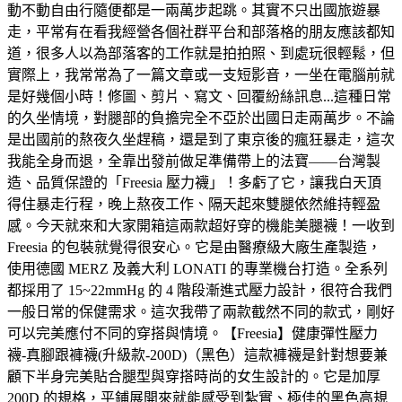
動不動自由行隨便都是一兩萬步起跳。其實不只出國旅遊暴
走，平常有在看我經營各個社群平台和部落格的朋友應該都知
道，很多人以為部落客的工作就是拍拍照、到處玩很輕鬆，但
實際上，我常常為了一篇文章或一支短影音，一坐在電腦前就
是好幾個小時！修圖、剪片、寫文、回覆紛絲訊息...這種日常
的久坐情境，對腿部的負擔完全不亞於出國日走兩萬步。不論
是出國前的熬夜久坐趕稿，還是到了東京後的瘋狂暴走，這次
我能全身而退，全靠出發前做足準備帶上的法寶——台灣製
造、品質保證的「Freesia 壓力襪」！多虧了它，讓我白天頂
得住暴走行程，晚上熬夜工作、隔天起來雙腿依然維持輕盈
感。今天就來和大家開箱這兩款超好穿的機能美腿襪！一收到
Freesia 的包裝就覺得很安心。它是由醫療級大廠生產製造，
使用德國 MERZ 及義大利 LONATI 的專業機台打造。全系列
都採用了 15~22mmHg 的 4 階段漸進式壓力設計，很符合我們
一般日常的保健需求。這次我帶了兩款截然不同的款式，剛好
可以完美應付不同的穿搭與情境。【Freesia】健康彈性壓力
襪-真腳跟褲襪(升級款-200D)（黑色）這款褲襪是針對想要兼
顧下半身完美貼合腿型與穿搭時尚的女生設計的。它是加厚
200D 的規格，平鋪展開來就能感受到紮實、極佳的黑色高規