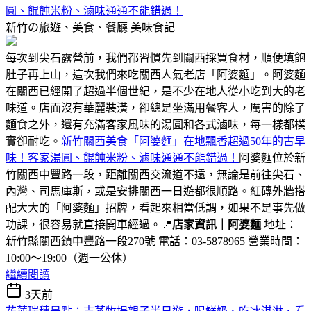
圓、餛飩米粉、滷味通通不能錯過！
新竹の旅遊、美食、餐廳
美味食記
每次到尖石露營前，我們都習慣先到關西採買食材，順便填飽
肚子再上山，這次我們來吃關西人氣老店「阿婆麵」。阿婆麵
在關西已經開了超過半個世紀，是不少在地人從小吃到大的老
味道。店面沒有華麗裝潢，卻總是坐滿用餐客人，厲害的除了
麵食之外，還有充滿客家風味的湯圓和各式滷味，每一樣都樸
實卻耐吃。
新竹關西美食「阿婆麵」在地飄香超過50年的古早
味！客家湯圓、餛飩米粉、滷味通通不能錯過！
阿婆麵位於新
竹關西中豐路一段，距離關西交流道不遠，無論是前往尖石、
內灣、司馬庫斯，或是安排關西一日遊都很順路。紅磚外牆搭
配大大的「阿婆麵」招牌，看起來相當低調，如果不是事先做
功課，很容易就直接開車經過。📍
店家資訊｜阿婆麵
地址：
新竹縣關西鎮中豐路一段270號 電話：03-5878965 營業時間：
10:00～19:00（週一公休）
繼續閱讀
3天前