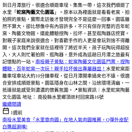
到日月潭旅行，很適合順遊車埕、集集一帶，這次我們順遊了
水里「
蛇窯陶藝文化園區
」。原本以為裡面就是看看老窯、拍
拍照的景點，實際走訪後才發現完全不是這麼一回事。園區雖
然不算大，卻比想像中有內容許多，不只有保存完整的百年蛇
窯、陶藝文物館，還能體驗捏陶、拉坏，甚至逛陶器店挖寶。
對親子家庭來說很適合，對喜歡手作的人更是會玩到捨不得離
開。這次我們全家就在這裡待了將近半天，孩子玩陶玩得超投
入，大人則忙著拍照、逛陶器，意外成為這趟日月潭之旅最有
記憶點的一站。
南投親子景點：蛇窯陶藝文化園區門票、捏陶
體驗、百年蛇窯一次玩！親手拉坏做出專屬器皿！
水里蛇窯距
離車埕車站大約10分鐘車程，從日月潭開車過來也不遠，很適
合安排成順遊景點。園區隱身在山林之間，沿途環境清幽，一
抵達就能感受到濃濃的懷舊氛圍。📍景點資訊｜水里蛇窯陶藝
文化園區 地址： 南投縣水里鄉頂崁村回窯路16號
繼續閱讀
1週前
南投水里美食「水里章肉圓」在地人氣肉圓推薦，Q彈外皮配
白醬超涮嘴!