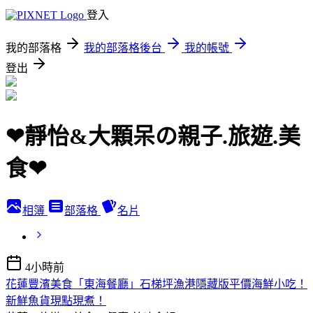
登入
我的部落格
我的部落格後台
我的帳號
登出
❤靜怡&大顆呆の親子.旅遊.美
食❤
相簿
部落格
名片
4小時前
花蓮豐濱美食「東海餐廳」石梯坪漁港隱藏版平價海鮮小吃！
新鮮魚貨現點現煮！