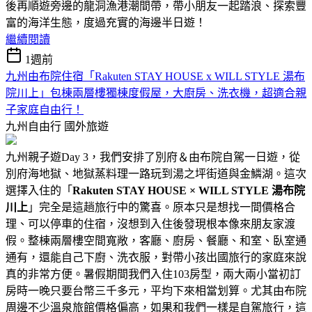
後再順遊旁邊的龍洞漁港潮間帶，帶小朋友一起踏浪、探索豐
富的海洋生態，度過充實的海邊半日遊！
繼續閱讀
1週前
九州由布院住宿「Rakuten STAY HOUSE x WILL STYLE 湯布
院川上」包棟兩層樓獨棟度假屋，大廚房、洗衣機，超適合親
子家庭自由行！
九州自由行
國外旅遊
九州親子遊Day 3，我們安排了別府＆由布院自駕一日遊，從
別府海地獄、地獄蒸料理一路玩到湯之坪街道與金鱗湖。這次
選擇入住的「
Rakuten STAY HOUSE × WILL STYLE 湯布院
川上
」完全是這趟旅行中的驚喜。原本只是想找一間價格合
理、可以停車的住宿，沒想到入住後發現根本像來朋友家渡
假。整棟兩層樓空間寬敞，客廳、廚房、餐廳、和室、臥室通
通有，還能自己下廚、洗衣服，對帶小孩出國旅行的家庭來說
真的非常方便。暑假期間我們入住103房型，兩大兩小當初訂
房時一晚只要台幣三千多元，平均下來相當划算。尤其由布院
周邊不少溫泉旅館價格偏高，如果和我們一樣是自駕旅行，這