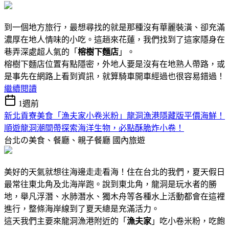
到一個地方旅行，最想尋找的就是那種沒有華麗裝潢、卻充滿
濃厚在地人情味的小吃。這趟來花蓮，我們找到了這家隱身在
巷弄深處超人氣的「
榕樹下麵店
」。
榕樹下麵店位置有點隱密，外地人要是沒有在地熟人帶路，或
是事先在網路上看到資訊，就算騎車開車經過也很容易錯過！
繼續閱讀
1週前
新北貢寮美食「漁夫家小卷米粉」龍洞漁港隱藏版平價海鮮！
順遊龍洞潮間帶探索海洋生物，必點酥脆炸小卷！
台北の美食、餐廳、親子餐廳
國內旅遊
美好的天氣就想往海邊走走看海！住在台北的我們，夏天假日
最常往東北角及北海岸跑。說到東北角，龍洞是玩水者的勝
地，舉凡浮潛、水肺潛水、獨木舟等各種水上活動都會在這裡
進行，整條海岸線到了夏天總是充滿活力。
這天我們主要來龍洞漁港附近的「
漁夫家
」吃小卷米粉，吃飽