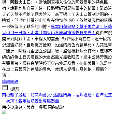
與「
阿蘇火山口」
，當晚則直接入住位於阿蘇當地的特色民
宿。說到九州自駕，這一段路程絕對是精華中的精華！雖然這
天老天爺不巧給了個大陰天，甚至遇上了火山口管制封閉的小
遺憾，但沿途壯麗的山景與在地特色小吃，依然讓我們的阿蘇
一日遊留下了難忘的回憶。
熊本阿蘇景點：草千里之濱、阿蘇
火山口一日遊，走進壯闊火山草原與療癒牧野風光！
從由布院
開車到阿蘇山區，車程大約需要1.5到2個小時左右。這一段路
況還蠻好開，自駕挺方便的！沿途的景色秀麗無比，尤其是車
子開進「阿蘇九重國立公園」後，整個視野瞬間打開，連綿不
絕的綠色山丘與宏偉的大自然風光盡收眼底。途中公路旁還設
有觀景台，很適合隨時停下車來伸展筋骨、拍拍美景，光是坐
在車上看著窗外遼闊的景色，就讓人覺得心曠神怡、煩惱全
消！
繼續閱讀
1週前
南投親子景點：蛇窯陶藝文化園區門票、捏陶體驗、百年蛇窯
一次玩！親手拉胚做出專屬器皿！
南投の旅遊、美食、餐廳
國內旅遊