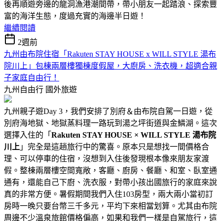
後再順遊旁邊的龍洞漁港潮間帶，帶小朋友一起踏浪、探索豐
富的海洋生態，度過充實的海邊半日遊！
繼續閱讀
2週前
九州由布院住宿「Rakuten STAY HOUSE x WILL STYLE 湯布
院川上」包棟兩層樓獨棟度假屋，大廚房、洗衣機，超適合親
子家庭自由行！
九州自由行
國外旅遊
九州親子遊Day 3，我們安排了別府＆由布院自駕一日遊，從
別府海地獄、地獄蒸料理一路玩到湯之坪街道與金鱗湖。這次
選擇入住的「
Rakuten STAY HOUSE × WILL STYLE 湯布院
川上
」完全是這趟旅行中的驚喜。原本只是想找一間價格合
理、可以停車的住宿，沒想到入住後發現根本像來朋友家渡
假。整棟兩層樓空間寬敞，客廳、廚房、餐廳、和室、臥室通
通有，還能自己下廚、洗衣服，對帶小孩出國旅行的家庭來說
真的非常方便。暑假期間我們入住103房型，兩大兩小當初訂
房時一晚只要台幣三千多元，平均下來相當划算。尤其由布院
周邊不少溫泉旅館價格偏高，如果和我們一樣是自駕旅行，這