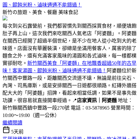
圓、餛飩米粉、滷味通通不能錯過！
新竹の旅遊、美食、餐廳
美味食記
每次到尖石露營前，我們都習慣先到關西採買食材，順便填飽
肚子再上山，這次我們來吃關西人氣老店「阿婆麵」。阿婆麵
在關西已經開了超過半個世紀，是不少在地人從小吃到大的老
味道。店面沒有華麗裝潢，卻總是坐滿用餐客人，厲害的除了
麵食之外，還有充滿客家風味的湯圓和各式滷味，每一樣都樸
實卻耐吃。
新竹關西美食「阿婆麵」在地飄香超過50年的古早
味！客家湯圓、餛飩米粉、滷味通通不能錯過！
阿婆麵位於新
竹關西中豐路一段，距離關西交流道不遠，無論是前往尖石、
內灣、司馬庫斯，或是安排關西一日遊都很順路。紅磚外牆搭
配大大的「阿婆麵」招牌，看起來相當低調，如果不是事先做
功課，很容易就直接開車經過。📍
店家資訊｜阿婆麵
地址：
新竹縣關西鎮中豐路一段270號 電話：03-5878965 營業時間：
10:00～19:00（週一公休）
繼續閱讀
5天前