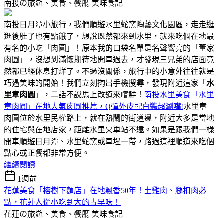
南投の旅遊、美食、餐廳
美味食記
南投日月潭小旅行，我們順遊水里蛇窯陶藝文化園區，走走逛
逛後肚子也有點餓了，想說既然都來到水里，就來吃個在地最
有名的小吃「肉圓」！原本我的口袋名單是名聲響亮的「董家
肉圓」，沒想到滿懷期待地開車過去，才發現三兄弟的店面竟
然都已經休息打烊了。不過沒關係，旅行中的小意外往往就是
巧遇美味的開始！我們立刻掏出手機搜尋，發現附近這家「
水
里章肉圓
」，二話不說馬上改道來嚐鮮！
南投水里美食「水里
章肉圓」在地人氣肉圓推薦，Q彈外皮配白醬超涮嘴!
水里章
肉圓位於水里民權路上，就在熱鬧的街道邊，附近大多是當地
的住宅與在地店家，距離水里火車站不遠。如果是跟我們一樣
開車順遊日月潭、水里蛇窯或車埕一帶，路過這裡順道來吃個
點心或正餐都非常方便。
繼續閱讀
1週前
花蓮美食「榕樹下麵店」在地飄香50年！土雞肉、腿扣肉必
點，花蓮人從小吃到大的古早味！
花蓮の旅遊、美食、餐廳
美味食記