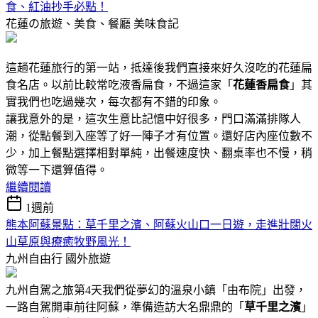
食、紅油抄手必點！
花蓮の旅遊、美食、餐廳
美味食記
這趟花蓮旅行的第一站，抵達後我們直接來好久沒吃的花蓮扁
食名店。以前比較常吃液香扁食，不過這家「
花蓮香扁食
」其
實我們也吃過幾次，每次都有不錯的印象。
讓我意外的是，這次生意比記憶中好很多，門口滿滿排隊人
潮，從點餐到入座等了好一陣子才有位置。還好店內座位數不
少，加上餐點選擇相對單純，出餐速度快、翻桌率也不慢，稍
微等一下還算值得。
繼續閱讀
1週前
熊本阿蘇景點：草千里之濱、阿蘇火山口一日遊，走進壯闊火
山草原與療癒牧野風光！
九州自由行
國外旅遊
九州自駕之旅第4天我們從夢幻的溫泉小鎮「由布院」出發，
一路自駕開車前往阿蘇，準備造訪大名鼎鼎的「
草千里之濱
」