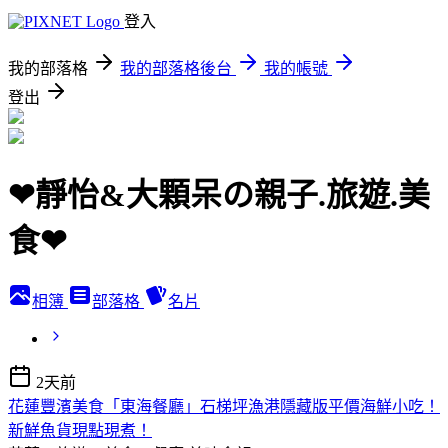
登入
我的部落格
我的部落格後台
我的帳號
登出
❤靜怡&大顆呆の親子.旅遊.美
食❤
相簿
部落格
名片
2天前
花蓮豐濱美食「東海餐廳」石梯坪漁港隱藏版平價海鮮小吃！
新鮮魚貨現點現煮！