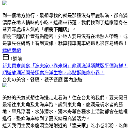
到一個地方旅行，最想尋找的就是那種沒有華麗裝潢、卻充滿
濃厚在地人情味的小吃。這趟來花蓮，我們找到了這家隱身在
巷弄深處超人氣的「
榕樹下麵店
」。
榕樹下麵店位置有點隱密，外地人要是沒有在地熟人帶路，或
是事先在網路上看到資訊，就算騎車開車經過也很容易錯過！
繼續閱讀
1週前
新北貢寮美食「漁夫家小卷米粉」龍洞漁港隱藏版平價海鮮！
順遊龍洞潮間帶探索海洋生物，必點酥脆炸小卷！
台北の美食、餐廳、親子餐廳
國內旅遊
美好的天氣就想往海邊走走看海！住在台北的我們，夏天假日
最常往東北角及北海岸跑。說到東北角，龍洞是玩水者的勝
地，舉凡浮潛、水肺潛水、獨木舟等各種水上活動都會在這裡
進行，整條海岸線到了夏天總是充滿活力。
這天我們主要來龍洞漁港附近的「
漁夫家
」吃小卷米粉，吃飽