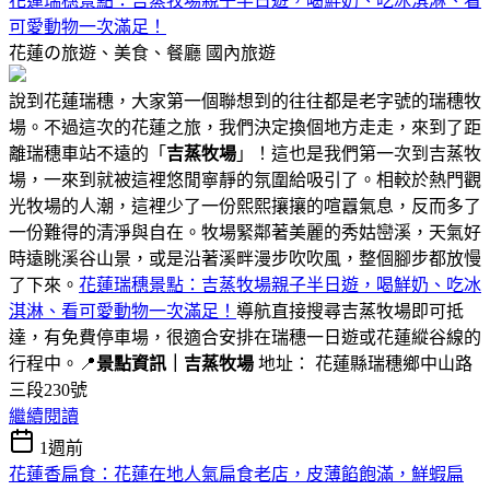
花蓮瑞穗景點：吉蒸牧場親子半日遊，喝鮮奶、吃冰淇淋、看
可愛動物一次滿足！
花蓮の旅遊、美食、餐廳
國內旅遊
說到花蓮瑞穗，大家第一個聯想到的往往都是老字號的瑞穗牧
場。不過這次的花蓮之旅，我們決定換個地方走走，來到了距
離瑞穗車站不遠的「
吉蒸牧場
」！這也是我們第一次到吉蒸牧
場，一來到就被這裡悠閒寧靜的氛圍給吸引了。相較於熱門觀
光牧場的人潮，這裡少了一份熙熙攘攘的喧囂氣息，反而多了
一份難得的清淨與自在。牧場緊鄰著美麗的秀姑巒溪，天氣好
時遠眺溪谷山景，或是沿著溪畔漫步吹吹風，整個腳步都放慢
了下來。
花蓮瑞穗景點：吉蒸牧場親子半日遊，喝鮮奶、吃冰
淇淋、看可愛動物一次滿足！
導航直接搜尋吉蒸牧場即可抵
達，有免費停車場，很適合安排在瑞穗一日遊或花蓮縱谷線的
行程中。📍
景點資訊｜吉蒸牧場
地址： 花蓮縣瑞穗鄉中山路
三段230號
繼續閱讀
1週前
花蓮香扁食：花蓮在地人氣扁食老店，皮薄餡飽滿，鮮蝦扁