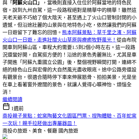
與「
阿蘇火山口」
，當晚則直接入住位於阿蘇當地的特色民
宿。說到九州自駕，這一段路程絕對是精華中的精華！雖然這
天老天爺不巧給了個大陰天，甚至遇上了火山口管制封閉的小
遺憾，但沿途壯麗的山景與在地特色小吃，依然讓我們的阿蘇
一日遊留下了難忘的回憶。
熊本阿蘇景點：草千里之濱、阿蘇
火山口一日遊，走進壯闊火山草原與療癒牧野風光！
從由布院
開車到阿蘇山區，車程大約需要1.5到2個小時左右。這一段路
況還蠻好開，自駕挺方便的！沿途的景色秀麗無比，尤其是車
子開進「阿蘇九重國立公園」後，整個視野瞬間打開，連綿不
絕的綠色山丘與宏偉的大自然風光盡收眼底。途中公路旁還設
有觀景台，很適合隨時停下車來伸展筋骨、拍拍美景，光是坐
在車上看著窗外遼闊的景色，就讓人覺得心曠神怡、煩惱全
消！
繼續閱讀
1週前
南投親子景點：蛇窯陶藝文化園區門票、捏陶體驗、百年蛇窯
一次玩！親手拉胚做出專屬器皿！
南投の旅遊、美食、餐廳
國內旅遊