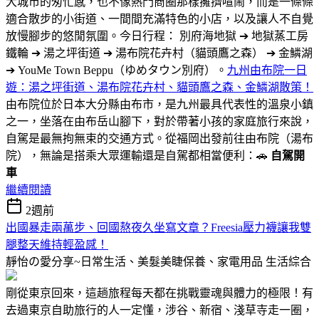
大城市的匆忙感，也不像熱門商圈那樣擁擠喧鬧，而是一條條
適合散步的小街道、一間間充滿特色的小店，以及讓人不自覺
放慢腳步的悠閒氛圍。今日行程： 別府海地獄 ➔ 地獄蒸工房
鐵輪 ➔ 湯之坪街道 ➔ 湯布院花卉村（貓頭鷹之森） ➔ 金鱗湖
➔ YouMe Town Beppu（ゆめタウン別府）。
九州由布院一日
遊：湯之坪街道、湯布院花卉村、貓頭鷹之森、金鱗湖散策！
由布院位於日本大分縣由布市，是九州最具代表性的溫泉小鎮
之一，坐落在由布岳山腳下，對於帶著小孩的家庭旅行來說，
自駕是最無拘無束的交通方式。從福岡出發前往由布院（湯布
院），無論是搭乘大眾運輸還是自駕都相當便利：🚗
自駕開
車
繼續閱讀
2週前
出國暴走兩萬步、回國熬夜久坐寫文章？Freesia壓力襪讓我雙
腿整天維持輕盈感！
靜怡の愛分享~日常生活、美髮美睫保養、家電用品
生活綜合
剛從東京回來，這趟旅程每天都在挑戰靈魂與體力的極限！有
去過東京自助旅行的人一定懂，涉谷、新宿、淺草寺走一圈，