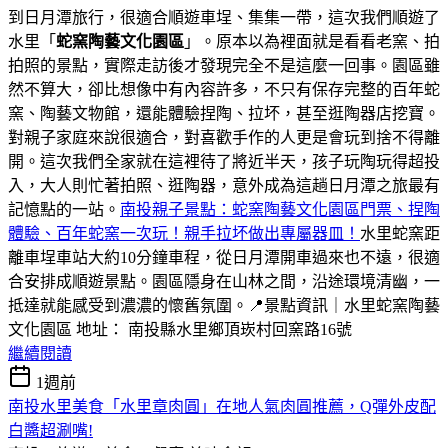
到日月潭旅行，很適合順遊車埕、集集一帶，這次我們順遊了
水里「
蛇窯陶藝文化園區
」。原本以為裡面就是看看老窯、拍
拍照的景點，實際走訪後才發現完全不是這麼一回事。園區雖
然不算大，卻比想像中有內容許多，不只有保存完整的百年蛇
窯、陶藝文物館，還能體驗捏陶、拉坏，甚至逛陶器店挖寶。
對親子家庭來說很適合，對喜歡手作的人更是會玩到捨不得離
開。這次我們全家就在這裡待了將近半天，孩子玩陶玩得超投
入，大人則忙著拍照、逛陶器，意外成為這趟日月潭之旅最有
記憶點的一站。
南投親子景點：蛇窯陶藝文化園區門票、捏陶
體驗、百年蛇窯一次玩！親手拉坏做出專屬器皿！
水里蛇窯距
離車埕車站大約10分鐘車程，從日月潭開車過來也不遠，很適
合安排成順遊景點。園區隱身在山林之間，沿途環境清幽，一
抵達就能感受到濃濃的懷舊氛圍。📍景點資訊｜水里蛇窯陶藝
文化園區 地址： 南投縣水里鄉頂崁村回窯路16號
繼續閱讀
1週前
南投水里美食「水里章肉圓」在地人氣肉圓推薦，Q彈外皮配
白醬超涮嘴!