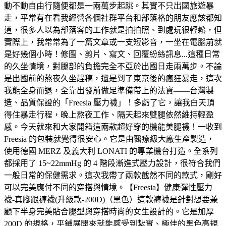
動不動自由行隨便都是一兩萬步起跳。其實不只出國旅遊暴
走，平常有在看我經營各個社群平台和部落格的朋友應該都知
道，很多人以為部落客的工作就是拍拍照、到處玩很輕鬆，但
實際上，我常常為了一篇文章或一支短影音，一坐在電腦前就
是好幾個小時！修圖、剪片、寫文、回覆紛絲訊息...這種日常
的久坐情境，對腿部的負擔完全不亞於出國日走兩萬步。不論
是出國前的熬夜久坐趕稿，還是到了東京後的瘋狂暴走，這次
我能全身而退，全靠出發前做足準備帶上的法寶——台灣製
造、品質保證的「Freesia 壓力襪」！多虧了它，讓我白天頂
得住暴走行程，晚上熬夜工作、隔天起來雙腿依然維持輕盈
感。今天就來和大家開箱這兩款超好穿的機能美腿襪！一收到
Freesia 的包裝就覺得很安心。它是由醫療級大廠生產製造，
使用德國 MERZ 及義大利 LONATI 的專業機台打造。全系列
都採用了 15~22mmHg 的 4 階段漸進式壓力設計，很符合我們
一般日常的保健需求。這次我帶了兩款截然不同的款式，剛好
可以完美應付不同的穿搭與情境。【Freesia】健康彈性壓力
襪-真腳跟褲襪(升級款-200D)（黑色）這款褲襪是針對想要兼
顧下半身完美貼合腿型與穿搭時尚的女生設計的。它是加厚
200D 的規格，平鋪展開來就能感受到紮實、極佳的黑色高規