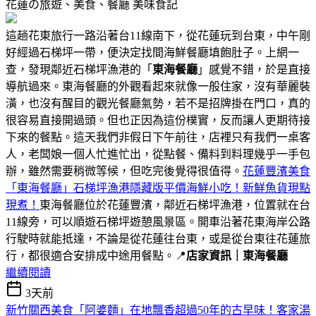
花蓮の旅遊、美食、餐廳
美味食記
這趟花東旅行一路沿著台11線南下，從花蓮玩到台東，中午剛
好經過石梯坪一帶，便決定找間海鮮餐廳填飽肚子。上網一
查，發現鄰近石梯坪漁港的「
東海餐廳
」感覺不錯，於是直接
導航過來。東海餐廳的外觀看起來就像一般住家，沒有華麗裝
潢，也沒有醒目的觀光餐廳氣勢，若不是招牌掛在門口，真的
很容易直接開過頭。但也正因為這份樸實，反而讓人更期待接
下來的餐點。這天我們非假日下午前往，店裡只有我們一桌客
人，老闆娘一個人忙進忙出，從點餐、備料到料理幾乎一手包
辦，雖然需要稍微等候，但吃完後覺得很值得。
花蓮豐濱美食
「東海餐廳」石梯坪漁港隱藏版平價海鮮小吃！新鮮魚貨現點
現煮！
東海餐廳位於花蓮豐濱，鄰近石梯坪漁港，位置就在台
11線旁，可以順遊石梯坪遊憩風景區。開車沿著花東海岸公路
行駛時就能抵達，不論是從花蓮往台東，或是從台東往花蓮旅
行，都很適合安排成中途用餐點。📍
店家資訊｜東海餐廳
繼續閱讀
3天前
新竹關西美食「阿婆麵」在地飄香超過50年的古早味！客家湯