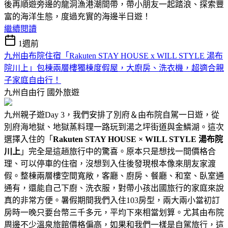
後再順遊旁邊的龍洞漁港潮間帶，帶小朋友一起踏浪、探索豐
富的海洋生態，度過充實的海邊半日遊！
繼續閱讀
1週前
九州由布院住宿「Rakuten STAY HOUSE x WILL STYLE 湯布
院川上」包棟兩層樓獨棟度假屋，大廚房、洗衣機，超適合親
子家庭自由行！
九州自由行
國外旅遊
九州親子遊Day 3，我們安排了別府＆由布院自駕一日遊，從
別府海地獄、地獄蒸料理一路玩到湯之坪街道與金鱗湖。這次
選擇入住的「
Rakuten STAY HOUSE × WILL STYLE 湯布院
川上
」完全是這趟旅行中的驚喜。原本只是想找一間價格合
理、可以停車的住宿，沒想到入住後發現根本像來朋友家渡
假。整棟兩層樓空間寬敞，客廳、廚房、餐廳、和室、臥室通
通有，還能自己下廚、洗衣服，對帶小孩出國旅行的家庭來說
真的非常方便。暑假期間我們入住103房型，兩大兩小當初訂
房時一晚只要台幣三千多元，平均下來相當划算。尤其由布院
周邊不少溫泉旅館價格偏高，如果和我們一樣是自駕旅行，這