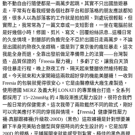
動不動自由行隨便都是一兩萬步起跳。其實不只出國旅遊暴
走，平常有在看我經營各個社群平台和部落格的朋友應該都知
道，很多人以為部落客的工作就是拍拍照、到處玩很輕鬆，但
實際上，我常常為了一篇文章或一支短影音，一坐在電腦前就
是好幾個小時！修圖、剪片、寫文、回覆紛絲訊息...這種日常
的久坐情境，對腿部的負擔完全不亞於出國日走兩萬步。不論
是出國前的熬夜久坐趕稿，還是到了東京後的瘋狂暴走，這次
我能全身而退，全靠出發前做足準備帶上的法寶——台灣製
造、品質保證的「Freesia 壓力襪」！多虧了它，讓我白天頂
得住暴走行程，晚上熬夜工作、隔天起來雙腿依然維持輕盈
感。今天就來和大家開箱這兩款超好穿的機能美腿襪！一收到
Freesia 的包裝就覺得很安心。它是由醫療級大廠生產製造，
使用德國 MERZ 及義大利 LONATI 的專業機台打造。全系列
都採用了 15~22mmHg 的 4 階段漸進式壓力設計，很符合我們
一般日常的保健需求。這次我帶了兩款截然不同的款式，剛好
可以完美應付不同的穿搭與情境。【Freesia】健康彈性壓力
襪-真腳跟褲襪(升級款-200D)（黑色）這款褲襪是針對想要兼
顧下半身完美貼合腿型與穿搭時尚的女生設計的。它是加厚
200D 的規格，平鋪展開來就能感受到紮實、極佳的黑色高規