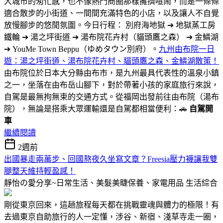
大城市的匆忙感，也不像熱門商圈那樣擁擠喧鬧，而是一條條
適合散步的小街道、一間間充滿特色的小店，以及讓人不自覺
放慢腳步的悠閒氛圍。今日行程： 別府海地獄 ➔ 地獄蒸工房
鐵輪 ➔ 湯之坪街道 ➔ 湯布院花卉村（貓頭鷹之森） ➔ 金鱗湖
➔ YouMe Town Beppu（ゆめタウン別府）。
九州由布院一日
遊：湯之坪街道、湯布院花卉村、貓頭鷹之森、金鱗湖散策！
由布院位於日本大分縣由布市，是九州最具代表性的溫泉小鎮
之一，坐落在由布岳山腳下，對於帶著小孩的家庭旅行來說，
自駕是最無拘無束的交通方式。從福岡出發前往由布院（湯布
院），無論是搭乘大眾運輸還是自駕都相當便利：🚗
自駕開
車
繼續閱讀
2週前
出國暴走兩萬步、回國熬夜久坐寫文章？Freesia壓力襪讓我雙
腿整天維持輕盈感！
靜怡の愛分享~日常生活、美髮美睫保養、家電用品
生活綜合
剛從東京回來，這趟旅程每天都在挑戰靈魂與體力的極限！有
去過東京自助旅行的人一定懂，涉谷、新宿、淺草寺走一圈，