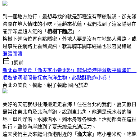
到一個地方旅行，最想尋找的就是那種沒有華麗裝潢、卻充滿
濃厚在地人情味的小吃。這趟來花蓮，我們找到了這家隱身在
巷弄深處超人氣的「
榕樹下麵店
」。
榕樹下麵店位置有點隱密，外地人要是沒有在地熟人帶路，或
是事先在網路上看到資訊，就算騎車開車經過也很容易錯過！
繼續閱讀
1週前
新北貢寮美食「漁夫家小卷米粉」龍洞漁港隱藏版平價海鮮！
順遊龍洞潮間帶探索海洋生物，必點酥脆炸小卷！
台北の美食、餐廳、親子餐廳
國內旅遊
美好的天氣就想往海邊走走看海！住在台北的我們，夏天假日
最常往東北角及北海岸跑。說到東北角，龍洞是玩水者的勝
地，舉凡浮潛、水肺潛水、獨木舟等各種水上活動都會在這裡
進行，整條海岸線到了夏天總是充滿活力。
這天我們主要來龍洞漁港附近的「
漁夫家
」吃小卷米粉，吃飽