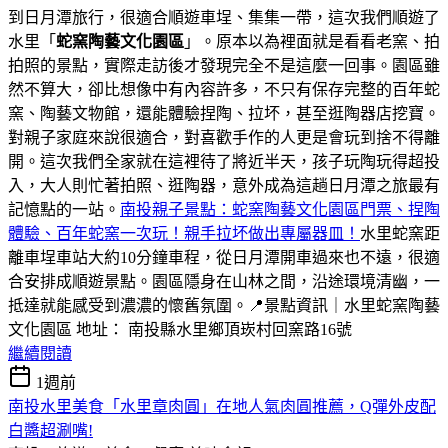
到日月潭旅行，很適合順遊車埕、集集一帶，這次我們順遊了
水里「
蛇窯陶藝文化園區
」。原本以為裡面就是看看老窯、拍
拍照的景點，實際走訪後才發現完全不是這麼一回事。園區雖
然不算大，卻比想像中有內容許多，不只有保存完整的百年蛇
窯、陶藝文物館，還能體驗捏陶、拉坏，甚至逛陶器店挖寶。
對親子家庭來說很適合，對喜歡手作的人更是會玩到捨不得離
開。這次我們全家就在這裡待了將近半天，孩子玩陶玩得超投
入，大人則忙著拍照、逛陶器，意外成為這趟日月潭之旅最有
記憶點的一站。
南投親子景點：蛇窯陶藝文化園區門票、捏陶
體驗、百年蛇窯一次玩！親手拉坏做出專屬器皿！
水里蛇窯距
離車埕車站大約10分鐘車程，從日月潭開車過來也不遠，很適
合安排成順遊景點。園區隱身在山林之間，沿途環境清幽，一
抵達就能感受到濃濃的懷舊氛圍。📍景點資訊｜水里蛇窯陶藝
文化園區 地址： 南投縣水里鄉頂崁村回窯路16號
繼續閱讀
1週前
南投水里美食「水里章肉圓」在地人氣肉圓推薦，Q彈外皮配
白醬超涮嘴!