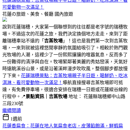
花蓮瑞穗景點：吉蒸牧場親子半日遊，喝鮮奶、吃冰淇淋、看
可愛動物一次滿足！
花蓮の旅遊、美食、餐廳
國內旅遊
說到花蓮瑞穗，大家第一個聯想到的往往都是老字號的瑞穗牧
場。不過這次的花蓮之旅，我們決定換個地方走走，來到了距
離瑞穗車站不遠的「
吉蒸牧場
」！這也是我們第一次到吉蒸牧
場，一來到就被這裡悠閒寧靜的氛圍給吸引了。相較於熱門觀
光牧場的人潮，這裡少了一份熙熙攘攘的喧囂氣息，反而多了
一份難得的清淨與自在。牧場緊鄰著美麗的秀姑巒溪，天氣好
時遠眺溪谷山景，或是沿著溪畔漫步吹吹風，整個腳步都放慢
了下來。
花蓮瑞穗景點：吉蒸牧場親子半日遊，喝鮮奶、吃冰
淇淋、看可愛動物一次滿足！
導航直接搜尋吉蒸牧場即可抵
達，有免費停車場，很適合安排在瑞穗一日遊或花蓮縱谷線的
行程中。📍
景點資訊｜吉蒸牧場
地址： 花蓮縣瑞穗鄉中山路
三段230號
繼續閱讀
1週前
花蓮香扁食：花蓮在地人氣扁食老店，皮薄餡飽滿，鮮蝦扁