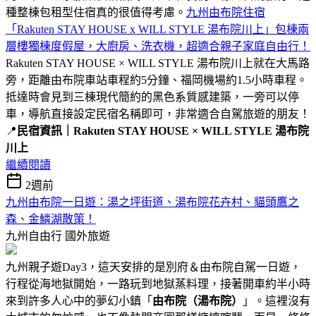
種整棟包租型住宿真的很值得考慮。
九州由布院住宿
「Rakuten STAY HOUSE x WILL STYLE 湯布院川上」包棟兩
層樓獨棟度假屋，大廚房、洗衣機，超適合親子家庭自由行！
Rakuten STAY HOUSE × WILL STYLE 湯布院川上就在大馬路
旁，距離由布院車站車程約5分鐘、福岡機場約1.5小時車程。
抵達時會見到三棟現代簡約的黑色系質感建築，一旁可以停
車，導航直接設定民宿名稱即可，非常適合自駕旅遊的朋友！
📍
民宿資訊｜Rakuten STAY HOUSE × WILL STYLE 湯布院
川上
繼續閱讀
2週前
九州由布院一日遊：湯之坪街道、湯布院花卉村、貓頭鷹之
森、金鱗湖散策！
九州自由行
國外旅遊
九州親子遊Day3，這天安排的是別府＆由布院自駕一日遊，
行程從海地獄開始，一路玩到地獄蒸料理，接著開車約半小時
來到許多人心中的夢幻小鎮「
由布院（湯布院）
」。這裡沒有