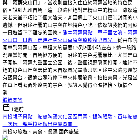
與「
阿蘇火山口」
，當晚則直接入住位於阿蘇當地的特色民
宿。說到九州自駕，這一段路程絕對是精華中的精華！雖然這
天老天爺不巧給了個大陰天，甚至遇上了火山口管制封閉的小
遺憾，但沿途壯麗的山景與在地特色小吃，依然讓我們的阿蘇
一日遊留下了難忘的回憶。
熊本阿蘇景點：草千里之濱、阿蘇
火山口一日遊，走進壯闊火山草原與療癒牧野風光！
從由布院
開車到阿蘇山區，車程大約需要1.5到2個小時左右。這一段路
況還蠻好開，自駕挺方便的！沿途的景色秀麗無比，尤其是車
子開進「阿蘇九重國立公園」後，整個視野瞬間打開，連綿不
絕的綠色山丘與宏偉的大自然風光盡收眼底。途中公路旁還設
有觀景台，很適合隨時停下車來伸展筋骨、拍拍美景，光是坐
在車上看著窗外遼闊的景色，就讓人覺得心曠神怡、煩惱全
消！
繼續閱讀
1週前
南投親子景點：蛇窯陶藝文化園區門票、捏陶體驗、百年蛇窯
一次玩！親手拉胚做出專屬器皿！
南投の旅遊、美食、餐廳
國內旅遊