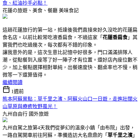
食、紅油抄手必點！
花蓮の旅遊、美食、餐廳
美味食記
這趟花蓮旅行的第一站，抵達後我們直接來好久沒吃的花蓮扁
食名店。以前比較常吃液香扁食，不過這家「
花蓮香扁食
」其
實我們也吃過幾次，每次都有不錯的印象。
讓我意外的是，這次生意比記憶中好很多，門口滿滿排隊人
潮，從點餐到入座等了好一陣子才有位置。還好店內座位數不
少，加上餐點選擇相對單純，出餐速度快、翻桌率也不慢，稍
微等一下還算值得。
繼續閱讀
1週前
熊本阿蘇景點：草千里之濱、阿蘇火山口一日遊，走進壯闊火
山草原與療癒牧野風光！
九州自由行
國外旅遊
九州自駕之旅第4天我們從夢幻的溫泉小鎮「由布院」出發，
一路自駕開車前往阿蘇，準備造訪大名鼎鼎的「
草千里之濱
」