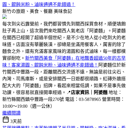
圓、餛飩米粉、滷味通通不能錯過！
新竹の旅遊、美食、餐廳
美味食記
每次到尖石露營前，我們都習慣先到關西採買食材，順便填飽
肚子再上山，這次我們來吃關西人氣老店「阿婆麵」。阿婆麵
在關西已經開了超過半個世紀，是不少在地人從小吃到大的老
味道。店面沒有華麗裝潢，卻總是坐滿用餐客人，厲害的除了
麵食之外，還有充滿客家風味的湯圓和各式滷味，每一樣都樸
實卻耐吃。
新竹關西美食「阿婆麵」在地飄香超過50年的古早
味！客家湯圓、餛飩米粉、滷味通通不能錯過！
阿婆麵位於新
竹關西中豐路一段，距離關西交流道不遠，無論是前往尖石、
內灣、司馬庫斯，或是安排關西一日遊都很順路。紅磚外牆搭
配大大的「阿婆麵」招牌，看起來相當低調，如果不是事先做
功課，很容易就直接開車經過。📍
店家資訊｜阿婆麵
地址：
新竹縣關西鎮中豐路一段270號 電話：03-5878965 營業時間：
10:00～19:00（週一公休）
繼續閱讀
3天前