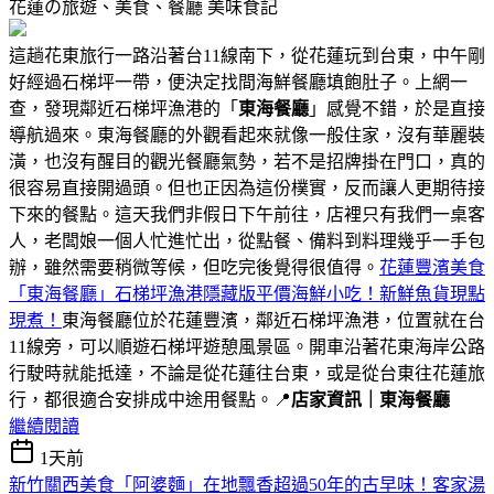
花蓮の旅遊、美食、餐廳
美味食記
這趟花東旅行一路沿著台11線南下，從花蓮玩到台東，中午剛
好經過石梯坪一帶，便決定找間海鮮餐廳填飽肚子。上網一
查，發現鄰近石梯坪漁港的「
東海餐廳
」感覺不錯，於是直接
導航過來。東海餐廳的外觀看起來就像一般住家，沒有華麗裝
潢，也沒有醒目的觀光餐廳氣勢，若不是招牌掛在門口，真的
很容易直接開過頭。但也正因為這份樸實，反而讓人更期待接
下來的餐點。這天我們非假日下午前往，店裡只有我們一桌客
人，老闆娘一個人忙進忙出，從點餐、備料到料理幾乎一手包
辦，雖然需要稍微等候，但吃完後覺得很值得。
花蓮豐濱美食
「東海餐廳」石梯坪漁港隱藏版平價海鮮小吃！新鮮魚貨現點
現煮！
東海餐廳位於花蓮豐濱，鄰近石梯坪漁港，位置就在台
11線旁，可以順遊石梯坪遊憩風景區。開車沿著花東海岸公路
行駛時就能抵達，不論是從花蓮往台東，或是從台東往花蓮旅
行，都很適合安排成中途用餐點。📍
店家資訊｜東海餐廳
繼續閱讀
1天前
新竹關西美食「阿婆麵」在地飄香超過50年的古早味！客家湯