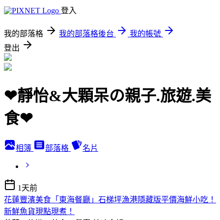
登入
我的部落格
我的部落格後台
我的帳號
登出
❤靜怡&大顆呆の親子.旅遊.美
食❤
相簿
部落格
名片
1天前
花蓮豐濱美食「東海餐廳」石梯坪漁港隱藏版平價海鮮小吃！
新鮮魚貨現點現煮！