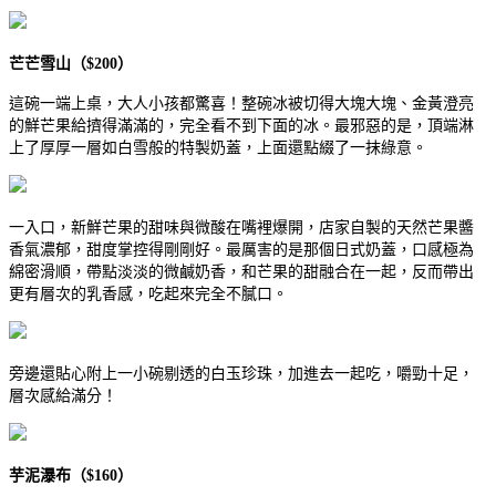
芒芒雪山（$200）
這碗一端上桌，大人小孩都驚喜！整碗冰被切得大塊大塊、金黃澄亮
的鮮芒果給擠得滿滿的，完全看不到下面的冰。最邪惡的是，頂端淋
上了厚厚一層如白雪般的特製奶蓋，上面還點綴了一抹綠意。
一入口，新鮮芒果的甜味與微酸在嘴裡爆開，店家自製的天然芒果醬
香氣濃郁，甜度掌控得剛剛好。最厲害的是那個日式奶蓋，口感極為
綿密滑順，帶點淡淡的微鹹奶香，和芒果的甜融合在一起，反而帶出
更有層次的乳香感，吃起來完全不膩口。
旁邊還貼心附上一小碗剔透的白玉珍珠，加進去一起吃，嚼勁十足，
層次感給滿分！
芋泥瀑布（$160）