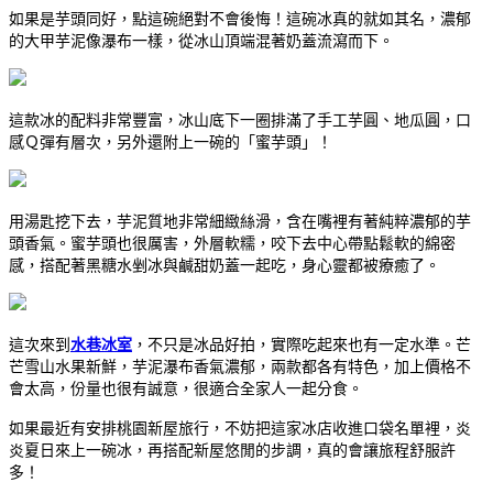
如果是芋頭同好，點這碗絕對不會後悔！這碗冰真的就如其名，濃郁
的大甲芋泥像瀑布一樣，從冰山頂端混著奶蓋流瀉而下。
這款冰的配料非常豐富，冰山底下一圈排滿了手工芋圓、地瓜圓，口
感Ｑ彈有層次，另外還附上一碗的「蜜芋頭」！
用湯匙挖下去，芋泥質地非常細緻絲滑，含在嘴裡有著純粹濃郁的芋
頭香氣。蜜芋頭也很厲害，外層軟糯，咬下去中心帶點鬆軟的綿密
感，搭配著黑糖水剉冰與鹹甜奶蓋一起吃，身心靈都被療癒了。
這次來到
水巷冰室
，不只是冰品好拍，實際吃起來也有一定水準。芒
芒雪山水果新鮮，芋泥瀑布香氣濃郁，兩款都各有特色，加上價格不
會太高，份量也很有誠意，很適合全家人一起分食。
如果最近有安排桃園新屋旅行，不妨把這家冰店收進口袋名單裡，炎
炎夏日來上一碗冰，再搭配新屋悠閒的步調，真的會讓旅程舒服許
多！