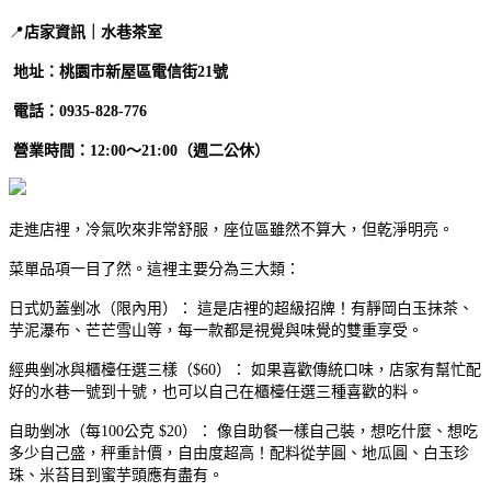
📍
店家資訊｜水巷茶室
地址：桃園市新屋區電信街21號
電話：0935-828-776
營業時間：12:00～21:00（週二公休）
走進店裡，冷氣吹來非常舒服，座位區雖然不算大，但乾淨明亮。
菜單品項一目了然。這裡主要分為三大類：
日式奶蓋剉冰（限內用）： 這是店裡的超級招牌！有靜岡白玉抹茶、
芋泥瀑布、芒芒雪山等，每一款都是視覺與味覺的雙重享受。
經典剉冰與櫃檯任選三樣（$60）： 如果喜歡傳統口味，店家有幫忙配
好的水巷一號到十號，也可以自己在櫃檯任選三種喜歡的料。
自助剉冰（每100公克 $20）： 像自助餐一樣自己裝，想吃什麼、想吃
多少自己盛，秤重計價，自由度超高！配料從芋圓、地瓜圓、白玉珍
珠、米苔目到蜜芋頭應有盡有。