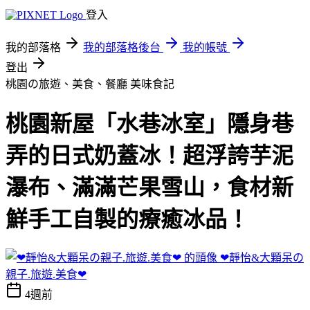
登入
我的部落格
我的部落格後台
我的帳號
登出
桃園の旅遊、美食、餐廳
美味食記
桃園新屋「水巷冰室」隱身巷
弄的日式奶蓋冰！超浮誇芋泥
瀑布、滿滿芒果雪山，食材新
鮮手工自製的療癒冰品！
❤靜怡&大顆呆の
親子.旅遊.美食❤
4週前