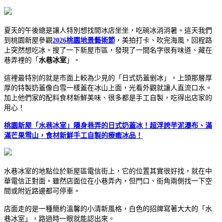
夏天的午後總是讓人特別想找間冰店坐坐，吃碗冰消消暑。這天我們
到桃園新屋參觀
2026桃園地景藝術節
，美拍打卡、吹完海風，回程路
上突然想吃冰。搜了一下新屋市區，發現了一間名字很有味道、藏在
巷弄裡的「
水巷冰室
」。
這裡最特別的就是市面上較為少見的「日式奶蓋剉冰」，上頭那層厚
厚的特製奶蓋像白雪一樣蓋在冰山上面，光看外觀就讓人直流口水。
加上他們家的配料食材新鮮美味、很多都是手工自製，吃得出店家的
用心！
桃園新屋「水巷冰室」隱身巷弄的日式奶蓋冰！超浮誇芋泥瀑布、滿
滿芒果雪山，食材新鮮手工自製的療癒冰品！
水巷冰室的地點位於新屋區電信街上，它的位置其實很好找，就在中
華電信正對面。雖然店面位在小巷弄內，但門口、街角兩側找一下空
間或附近路邊都可停車。
店面走的是一種簡約溫馨的小清新風格，白色的招牌寫著大大的「水
巷冰室」，路過時一眼就能認出來。