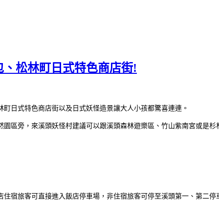
、松林町日式特色商店街!
林町日式特色商店街以及日式妖怪造景讓大人小孩都驚喜連連。
然園區旁，來溪頭妖怪村建議可以跟溪頭森林遊樂區、竹山紫南宮或是杉
店住宿旅客可直接進入飯店停車場，非住宿旅客可停至溪頭第一、第二停