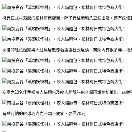
擁有日式村落感的松林町商店街，除了有枯麻和八豆妖出沒，還有妖怪
高掛的紅色燈籠與大紅鳥居散發著濃濃日式風情，商圈內有很多伴手禮
商圈內知名伴手禮咬人貓麵包及咬人貓酥餅由久保田烘焙坊推出，店鋪營業時間：
有點可怕的眼球巧克力一顆不便宜，要價70元。