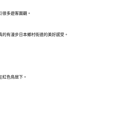
引很多遊客圍觀。
真的有漫步日本鄉村街道的美好感受。
在紅色鳥居下。