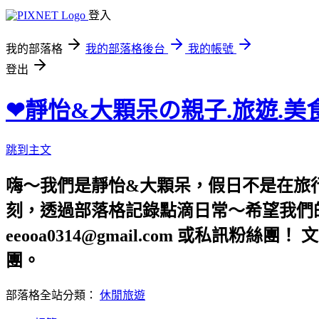
登入
我的部落格
我的部落格後台
我的帳號
登出
❤靜怡&大顆呆の親子.旅遊.美
跳到主文
嗨～我們是靜怡&大顆呆，假日不是在旅
刻，透過部落格記錄點滴日常～希望我們的文章，
eeooa0314@gmail.com 或私訊粉絲
團。
部落格全站分類：
休閒旅遊