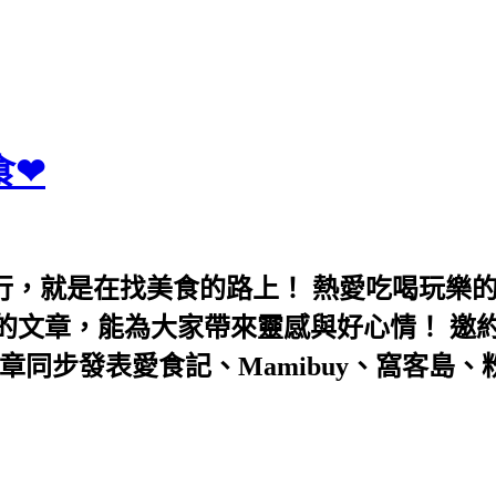
食❤
行，就是在找美食的路上！ 熱愛吃喝玩樂
能為大家帶來靈感與好心情！ 邀約eeooa031
團！ 文章同步發表愛食記、Mamibuy、窩客島、粉