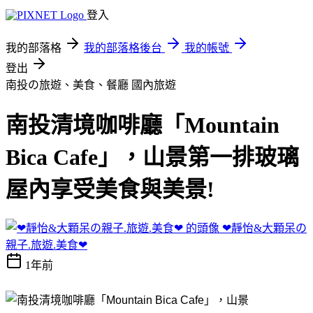
登入
我的部落格
我的部落格後台
我的帳號
登出
南投の旅遊、美食、餐廳
國內旅遊
南投清境咖啡廳「Mountain
Bica Cafe」，山景第一排玻璃
屋內享受美食與美景!
❤靜怡&大顆呆の
親子.旅遊.美食❤
1年前