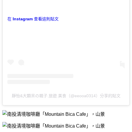
在 Instagram 查看這則貼文
靜怡&大顆呆の親子.旅遊.美食（@eeooa0314）分享的貼文