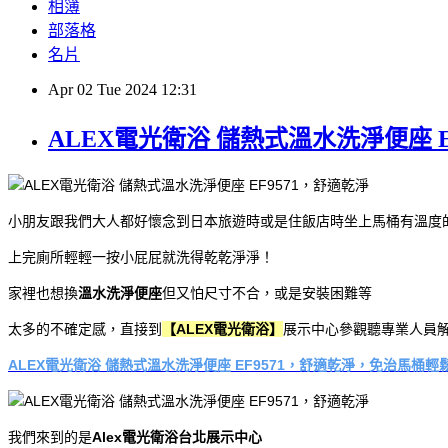
相簿
部落格
名片
Apr
02
Tue
2024
12:31
ALEX電光衛浴 儲熱式溫水洗淨便座 
小朋友跟我們大人都好懷念到日本旅遊時或是住飯店時坐上馬桶有溫度
上完廁所輕輕一按小屁屁就洗得乾乾淨淨！
家裡也想換
溫水洗淨便座
但又怕尺寸不合，或是安裝困難等
太多的不確定感，直接到
【ALEX電光衛浴】
展示中心參觀聽專業人員
ALEX電光衛浴 儲熱式溫水洗淨便座 EF9571，舒適乾淨，免治馬桶輕
我們來到的是
Alex電光衛浴台北展示中心