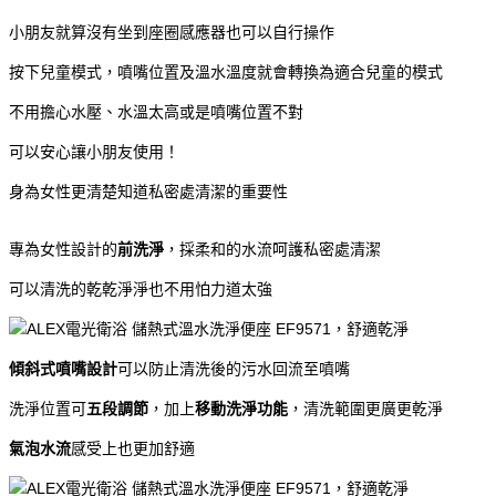
小朋友就算沒有坐到座圈感應器也可以自行操作
按下兒童模式，噴嘴位置及溫水溫度就會轉換為適合兒童的模式
不用擔心水壓、水溫太高或是噴嘴位置不對
可以安心讓小朋友使用！
身為女性更清楚知道私密處清潔的重要性
專為女性設計的
前洗淨
，採柔和的水流呵護私密處清潔
可以清洗的乾乾淨淨也不用怕力道太強
傾斜式噴嘴設計
可以防止清洗後的污水回流至噴嘴
洗淨位置可
五段調節
，加上
移動洗淨功能
，清洗範圍更廣更乾淨
氣泡水流
感受上也更加舒適