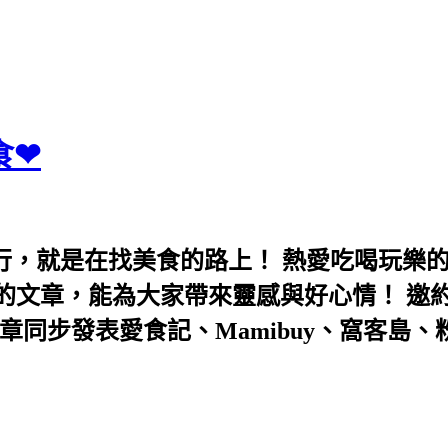
食❤
行，就是在找美食的路上！ 熱愛吃喝玩樂
能為大家帶來靈感與好心情！ 邀約eeooa031
團！ 文章同步發表愛食記、Mamibuy、窩客島、粉