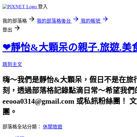
登入
我的部落格
我的部落格後台
我的帳號
登出
❤靜怡&大顆呆の親子.旅遊.美
跳到主文
嗨～我們是靜怡&大顆呆，假日不是在旅
刻，透過部落格記錄點滴日常～希望我們的文章，
eeooa0314@gmail.com 或私訊粉絲
團。
部落格全站分類：
休閒旅遊