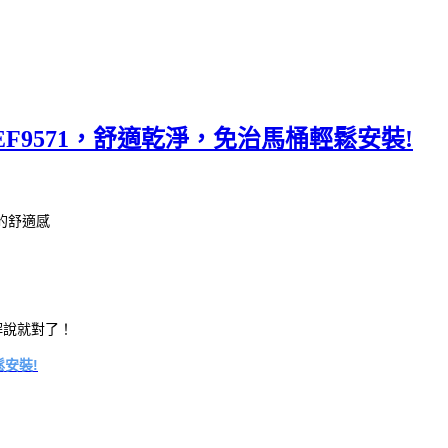
EF9571，舒適乾淨，免治馬桶輕鬆安裝!
的舒適感
解說就對了！
鬆安裝!