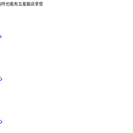
廁所也能有五星飯店享受
心
心
心