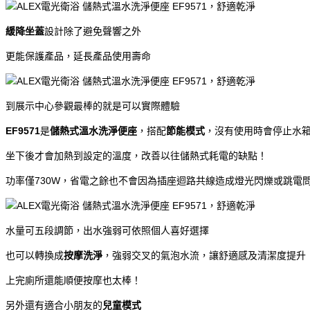
緩降坐蓋
設計除了避免聲響之外
更能保護產品，延長產品使用壽命
到展示中心參觀最棒的就是可以實際體驗
EF9571
是
儲熱式溫水洗淨便座
，搭配
節能模式
，沒有使用時會停止水
坐下後才會加熱到設定的溫度，改善以往儲熱式耗電的缺點！
功率僅730W，省電之餘也不會因為插座迴路共線造成燈光閃爍或跳電
水量可五段調節，出水強弱可依照個人喜好選擇
也可以轉換成
按摩洗淨
，強弱交叉的氣泡水流，讓舒適感及清潔度提升
上完廁所還能順便按摩也太棒！
另外還有適合小朋友的
兒童模式