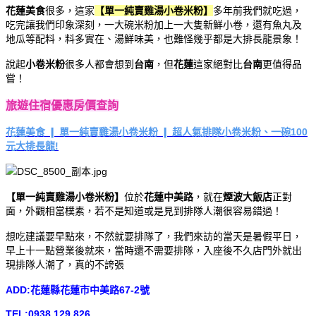
花蓮美食
很多，這家
【單一純賣雞湯小卷米粉】
多年前我們就吃過，
吃完讓我們印象深刻，一大碗米粉加上一大隻新鮮小卷，還有魚丸及
地瓜等配料，料多實在、湯鮮味美，也難怪幾乎都是大排長龍景象！
說起
小卷米粉
很多人都會想到
台南
，但
花蓮
這家絕對比
台南
更值得品
嘗！
旅遊住宿優惠房價查詢
花蓮美食 ❙ 單一純賣雞湯小卷米粉 ❙ 超人氣排隊小卷米粉、一碗100
元大排長龍!
【單一純賣雞湯小卷米粉】
位於
花蓮中美路
，就在
煙波大飯店
正對
面，外觀相當樸素，若不是知道或是見到排隊人潮很容易錯過！
想吃建議要早點來，不然就要排隊了，我們來訪的當天是暑假平日，
早上十一點營業後就來，當時還不需要排隊，入座後不久店門外就出
現排隊人潮了，真的不誇張
ADD:花蓮縣花蓮市中美路67-2號
TEL:0938 129 826