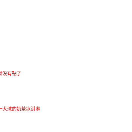
就沒有點了
一大球的奶茶冰淇淋