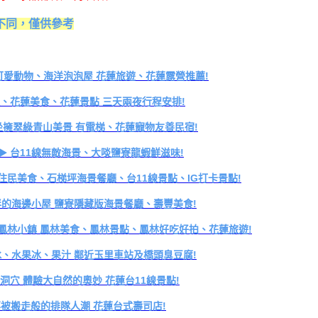
不同，僅供參考
、可愛動物、海洋泡泡屋 花蓮旅遊、花蓮露營推薦!
遊、花蓮美食、花蓮景點 三天兩夜行程安排!
 坐擁翠綠青山美景 有電梯、花蓮寵物友善民宿!
▶ 台11線無敵海景、大啖鹽寮龍蝦鮮滋味!
住民美食、石梯坪海景餐廳、台11線景點、IG打卡景點!
相伴的海邊小屋 鹽寮隱藏版海景餐廳、壽豐美食!
遊鳳林小鎮 鳳林美食、鳳林景點、鳳林好吃好拍、花蓮旅遊!
刨冰、水果冰、果汁 鄰近玉里車站及橋頭臭豆腐!
洞穴 體驗大自然的奧妙 花蓮台11線景點!
像要被搬走般的排隊人潮 花蓮台式壽司店!