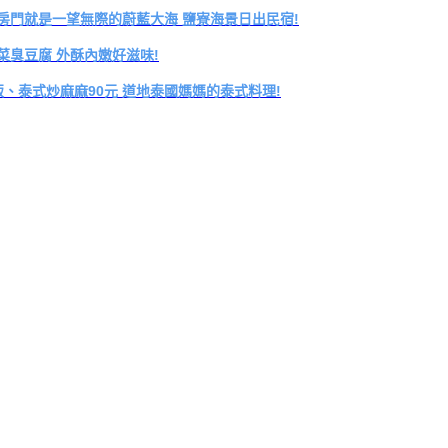
開房門就是一望無際的蔚藍大海 鹽寮海景日出民宿!
菜臭豆腐 外酥內嫩好滋味!
飯、泰式炒麻麻90元 道地泰國媽媽的泰式料理!