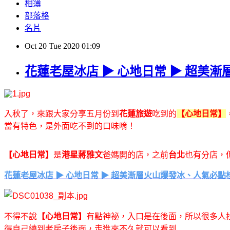
相簿
部落格
名片
Oct
20
Tue
2020
01:09
花蓮老屋冰店 ▶ 心地日常 ▶ 超美
入秋了，來跟大家分享五月份到
花蓮旅遊
吃到的
【心地日常】
當有特色，是外面吃不到的口味唷！
【心地日常】
是
港星蔣雅文
爸媽開的店，之前
台北
也有分店，
花蓮老屋冰店 ▶ 心地日常 ▶ 超美漸層火山爆發冰、人氣必點
不得不說
【心地日常】
有點神祕，入口是在後面，所以很多人
得自己繞到老房子後面，走進來不久就可以看到