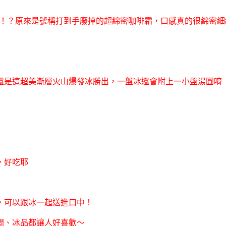
咖啡！？原來是號稱打到手廢掉的超綿密咖啡霜，口感真的很綿密細
還是這超美漸層火山爆發冰勝出，一盤冰還會附上一小盤湯圓唷
，好吃耶
，可以跟冰一起送進口中！
間、冰品都讓人好喜歡～