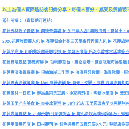
以上為個人實際造訪後記錄分享，每個人喜好、感受及價值觀
延伸閱讀：（直接點可連結）
花蓮秀林親子景點 ▶ 崇德瑩農場 ▶ 免門票入園! 無敵海景、露營車
2020花蓮旅遊懶人包 ▶ 花蓮賞金針花三天兩夜行程懶人包 ▶ 花蓮旅
花蓮民宿 ▶ 山的翡冷翠莊園民宿 ▶ 偽歐洲度假 巴洛克歐式宮廷建築
花蓮豐濱景點/壽豐海鮮 ▶ 芭崎瞭望台、鹽寮漁港、鹽寮龍蝦海鮮餐廳 
花蓮豐濱海景餐廳 ▶ 項鍊海岸工作室 ▶ 浪漫月牙鞦韆、海景鞦韆、原
花蓮鹽寮海鮮餐廳 ▶ Umi 屋銤海鮮 ▶ 海景、夕陽、海鮮 浪漫海景
花蓮鳳林一日遊 ▶ 游翁韭菜臭豆腐、徐家興菸樓、明新冰菓店 ▶ 漫
花蓮玉里老店美食 ▶ 東美冰菓室 ▶ 56年老店 玉里圓環古早味黑糖
花蓮豐濱景點 ▶ 月洞奇觀/月洞遊憩區 ▶ 搭小舟探索神秘鐘乳石、蝙蝠
花蓮平價壽司店 ▶ 田村壽司 ▶ 鮭魚握壽司五貫只要$70元! 整間店