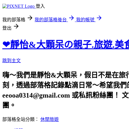
登入
我的部落格
我的部落格後台
我的帳號
登出
❤靜怡&大顆呆の親子.旅遊.美
跳到主文
嗨～我們是靜怡&大顆呆，假日不是在旅
刻，透過部落格記錄點滴日常～希望我們的文章，
eeooa0314@gmail.com 或私訊粉絲
團。
部落格全站分類：
休閒旅遊