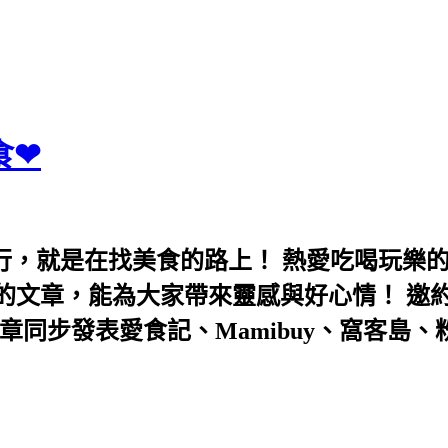
食❤
行，就是在找美食的路上！ 熱愛吃喝玩樂
能為大家帶來靈感與好心情！ 邀約eeooa031
團！ 文章同步發表愛食記、Mamibuy、窩客島、粉