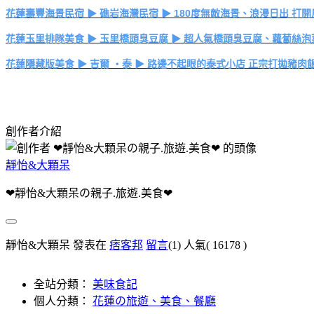
花蓮壽豐海景民宿 ▶ 礁岩海灣民宿 ▶ 180度無敵海景、浪漫日出 打
花蓮玉里排隊美食 ▶ 玉里橋頭臭豆腐 ▶ 超人氣橋頭臭豆腐、蘿蔔絲泡
花蓮隱藏版美食 ▶ 吉爾 ‧泰 ▶ 路邊不起眼的泰式小店 正宗打拋豬肉
創作者介紹
靜怡&大顆呆
❤靜怡&大顆呆の親子.旅遊.美食❤
靜怡&大顆呆 發表在
痞客邦
留言
(1)
人氣(
16178
)
全站分類：
美味食記
個人分類：
花蓮の旅遊、美食、餐廳