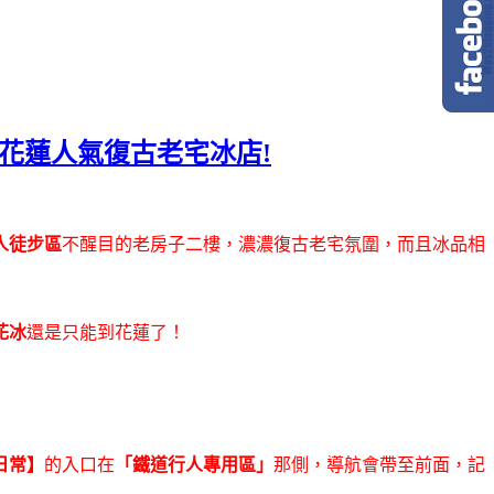
 花蓮人氣復古老宅冰店!
人徒步區
不醒目的老房子二樓，濃濃復古老宅氛圍，而且冰品相
花冰
還是只能到花蓮了！
日常】
的入口在
「鐵道行人專用區」
那側，導航會帶至前面，記