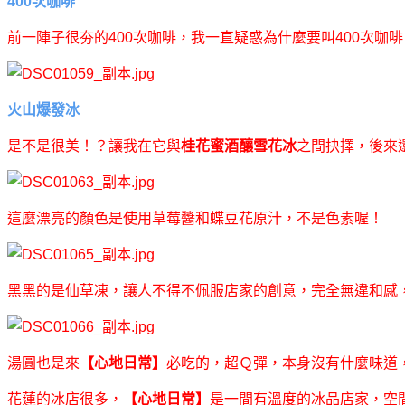
400次咖啡
前一陣子很夯的400次咖啡，我一直疑惑為什麼要叫400次
火山爆發冰
是不是很美！？讓我在它與
桂花蜜酒釀雪花冰
之間抉擇，後來
這麼漂亮的顏色是使用草莓醬和蝶豆花原汁，不是色素喔！
黑黑的是仙草凍，讓人不得不佩服店家的創意，完全無違和感
湯圓也是來
【心地日常】
必吃的，超Ｑ彈，本身沒有什麼味道
花蓮的冰店很多，
【心地日常】
是一間有溫度的冰品店家，空