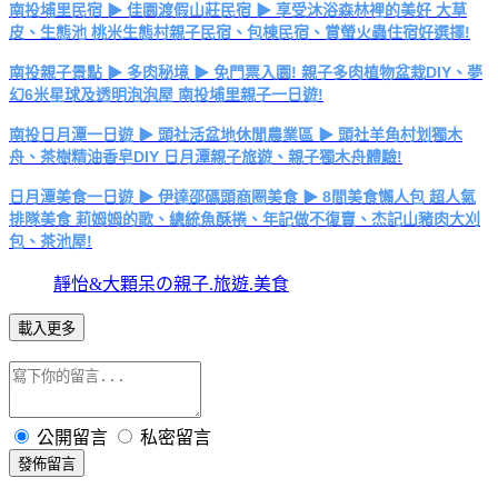
南投埔里民宿 ▶ 佳園渡假山莊民宿 ▶ 享受沐浴森林裡的美好 大草
皮、生態池 桃米生態村親子民宿、包棟民宿、賞螢火蟲住宿好選擇!
南投親子景點 ▶ 多肉秘境 ▶ 免門票入園! 親子多肉植物盆栽DIY、夢
幻6米星球及透明泡泡屋 南投埔里親子一日遊!
南投日月潭一日遊 ▶ 頭社活盆地休閒農業區 ▶ 頭社羊角村划獨木
舟、茶樹精油香皂DIY 日月潭親子旅遊、親子獨木舟體驗!
日月潭美食一日遊 ▶ 伊達邵碼頭商圈美食 ▶ 8間美食懶人包 超人氣
排隊美食 莉姆姆的歌、總統魚酥捲、年記做不復賣、杰記山豬肉大刈
包、茶池屋!
靜怡&大顆呆の親子.旅遊.美食
載入更多
公開留言
私密留言
發佈留言