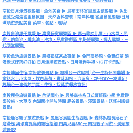
冰磚 中興新村第三市場美食、中興新村排隊美食、眷村美食!
南投日月潭景觀餐廳∣魚池美食 ▶ 烏布雨林峇里島主題餐廳 ▶ 免出
國感受濃濃峇里島氛圍∣天然香料套餐∣南洋料理 峇里島風餐廳/日月
潭順遊景點美食 菜單、餐點、環境!
南投魚池親子露營 ▶ 享樂玩家露營區 ▶ 馬卡龍哈比屋、小木屋、民
宿、釣魚池、戲水池、沙坑、兒童遊戲區 免搭帳露營、懶人露營、三
代同堂露營!
南投魚池旅遊景點 ▶ 廖鄉長紅茶故事館 ▶ 免門票參觀、免費紅茶 浪
漫歐式建築好好拍 日月潭順遊景點、日月潭伴手禮、IG打卡景點!
南投埔里住宿/南投旅遊景點 ▶ 楓樺台一渡假村│台一生態休閒農場 ▶
童話水上小木屋、採白草莓、賞落羽松、泡溫泉、親子DIY一次滿足!
楓樺台一渡假村門票、住宿、採草莓價格資訊!
南投鹿谷旅遊景點 ▶ 內湖國小 ▶ 最美森林系日式懷舊風小學 免費遊
樂設施、大草皮 內湖國小開放時間 鹿谷景點、溪頭景點、妖怪村順遊
景點!
南投鹿谷親子旅遊景點 ▶ 鳳凰谷鳥園生態園區 ▶ 森林系超長磨石子
溜滑梯 與珍禽異鳥的親密接觸 門票只要$50元 南投親子同遊、溪頭旅
遊景點!