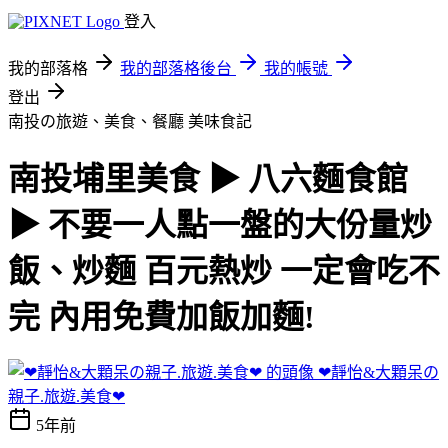
登入
我的部落格
我的部落格後台
我的帳號
登出
南投の旅遊、美食、餐廳
美味食記
南投埔里美食 ▶ 八六麵食館
▶ 不要一人點一盤的大份量炒
飯、炒麵 百元熱炒 一定會吃不
完 內用免費加飯加麵!
❤靜怡&大顆呆の
親子.旅遊.美食❤
5年前