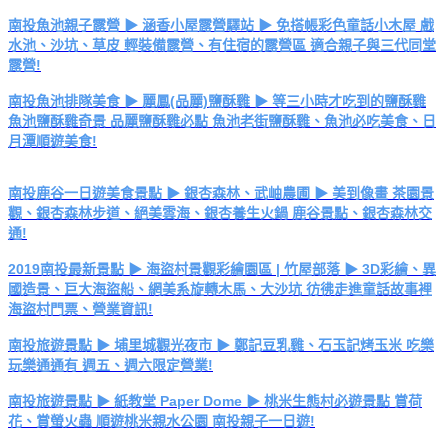
南投魚池親子露營 ▶ 涵香小屋露營驛站 ▶ 免搭帳彩色童話小木屋 戲
水池、沙坑、草皮 輕裝備露營、有住宿的露營區 適合親子與三代同堂
露營!
南投魚池排隊美食 ▶ 麗鳳(品麗)鹽酥雞 ▶ 等三小時才吃到的鹽酥雞
魚池鹽酥雞奇景 品麗鹽酥雞必點 魚池老街鹽酥雞、魚池必吃美食、日
月潭順遊美食!
南投鹿谷一日遊美食景點 ▶ 銀杏森林、武岫農圃 ▶ 美到像畫 茶園景
觀、銀杏森林步道、絕美雲海、銀杏養生火鍋 鹿谷景點、銀杏森林交
通!
2019南投最新景點 ▶ 海盜村景觀彩繪園區 | 竹屋部落 ▶ 3D彩繪、異
國造景、巨大海盜船、網美系旋轉木馬、大沙坑 彷彿走進童話故事裡
海盜村門票、營業資訊!
南投旅遊景點 ▶ 埔里城觀光夜市 ▶ 鄭記豆乳雞、石玉記烤玉米 吃樂
玩樂通通有 週五、週六限定營業!
南投旅遊景點 ▶ 紙教堂 Paper Dome ▶ 桃米生態村必遊景點 賞荷
花、賞螢火蟲 順遊桃米親水公園 南投親子一日遊!