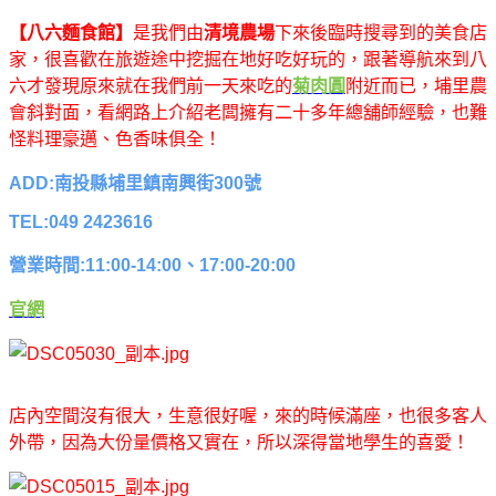
【八六麵食館】
是我們由
清境農場
下來後臨時搜尋到的美食店
家，很喜歡在旅遊途中挖掘在地好吃好玩的，跟著導航來到八
六才發現原來就在我們前一天來吃的
菊肉圓
附近而已，埔里農
會斜對面，看網路上介紹老闆擁有二十多年總舖師經驗，也難
怪料理豪邁、色香味俱全！
ADD:南投縣埔里鎮南興街300號
TEL:049 2423616
營業時間:11:00-14:00、17:00-20:00
官網
店內空間沒有很大，生意很好喔，來的時候滿座，也很多客人
外帶，因為大份量價格又實在，所以深得當地學生的喜愛！