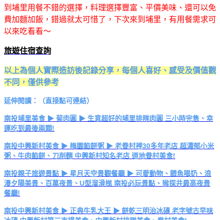
到埔里用餐不錯的選擇，料理選擇豐富、平價美味、還可以免
費加麵加飯，錯過就太可惜了，下次來到埔里，有用餐需求可
以來吃看看～
旅遊住宿查詢
以上為個人實際造訪後記錄分享，每個人喜好、感受及價值觀
不同，僅供參考
延伸閱讀：（直接點可連結）
南投埔里美食 ▶ 菊肉圓 ▶ 生意超好的埔里排隊肉圓 三小時完售、幸
運吃到最後兩顆!
南投中興新村美食 ▶ 梅園餡餅粥 ▶ 老眷村裡30多年老店 超濃郁小米
粥、牛肉餡餅、刀削麵 中興新村知名老店 道地眷村美食!
南投親子旅遊景點 ▶ 星月天空景觀餐廳 ▶ 可愛動物、餵魚喝奶、浪
漫夕陽美景、百萬夜景、U型溜滑梯 南投必玩景點、猴探井最高夜景
餐廳!
南投中興新村美食 ▶ 正典牛乳大王 ▶ 餅乾三明治冰磚 老字號古早味