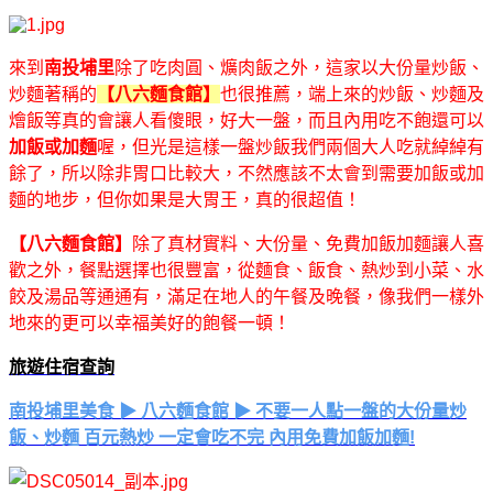
來到
南投埔里
除了吃肉圓、爌肉飯之外，這家以大份量炒飯、
炒麵著稱的
【八六麵食館】
也很推薦，端上來的炒飯、炒麵及
燴飯等真的會讓人看傻眼，好大一盤，而且內用吃不飽還可以
加飯或加麵
喔，但光是這樣一盤炒飯我們兩個大人吃就綽綽有
餘了，所以除非胃口比較大，不然應該不太會到需要加飯或加
麵的地步，但你如果是大胃王，真的很超值！
【八六麵食館】
除了真材實料、大份量、免費加飯加麵讓人喜
歡之外，餐點選擇也很豐富，從麵食、飯食、熱炒到小菜、水
餃及湯品等通通有，滿足在地人的午餐及晚餐，像我們一樣外
地來的更可以幸福美好的飽餐一頓！
旅遊住宿查詢
南投埔里美食 ▶ 八六麵食館 ▶ 不要一人點一盤的大份量炒
飯、炒麵 百元熱炒 一定會吃不完 內用免費加飯加麵!